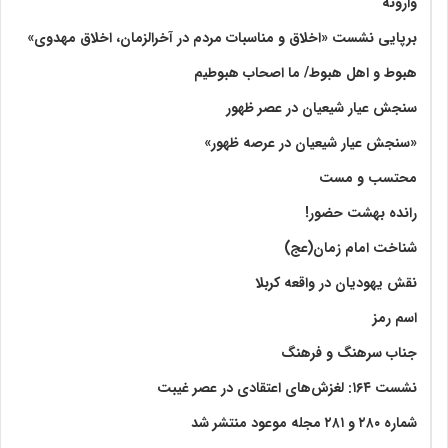
وارونه
برپایی نشست «اخلاق و مناسبات مردم در آخرالزمان، اخلاق مهدوی»
هبوط و اهل هبوط/ ما اصحاب هبوطیم
سنجش عیار شیعیان در عصر ظهور
«سنجش عیار شیعیان در عرصه ظهور»
محتسب و مست
رانده بهشت‌ حضور!
شناخت امام زمان(عج)
نقش یهودیان در واقعه کربلا
اسم رمز
جناب سرهنگ و فرهنگ
نشست ۱۶۴: لغزش‌های اعتقادی در عصر غیبت
شماره ۲۸۰ و ۲۸۱ مجله موعود منتشر شد