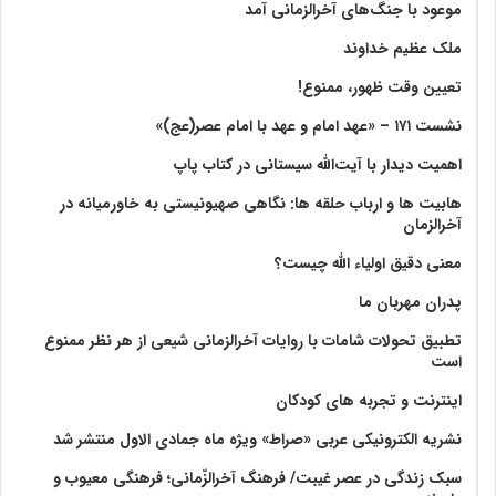
موعود با جنگ‌های آخرالزمانی آمد
ملک عظیم خداوند
تعیین وقت ظهور، ممنوع!
نشست ۱۷۱ – «عهد امام و عهد با امام عصر(عج)»
اهمیت دیدار با آیت‌الله سیستانی در کتاب پاپ
هابیت ها و ارباب حلقه ها: نگاهی صهیونیستی به خاورمیانه در
آخرالزمان
معنی دقیق اولیاء الله چیست؟
پدران مهربان ما
تطبیق تحولات شامات با روایات آخرالزمانی شیعی از هر نظر ممنوع
است
اینترنت و تجربه های کودکان
نشریه الکترونیکی عربی «صراط» ویژه ماه جمادی الاول منتشر شد
سبک زندگی در عصر غیبت/ فرهنگ آخرالزّمانی؛ فرهنگی معیوب و