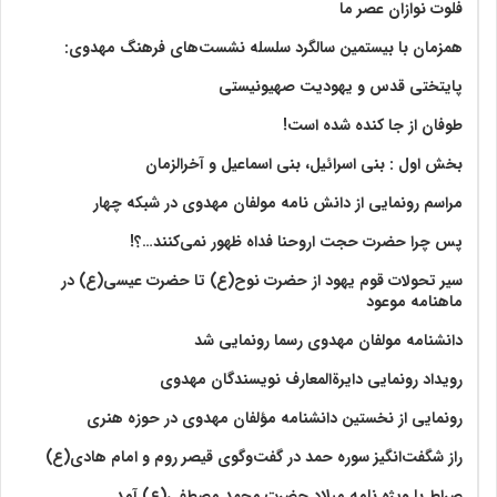
فلوت نوازان عصر ما
همزمان با بیستمین سالگرد سلسله نشست‌های فرهنگ مهدوی:‌
پایتختی قدس و یهودیت صهیونیستی
طوفان از جا کنده شده است!
بخش اول : بنی اسرائیل، بنی اسماعیل و آخرالزمان
مراسم رونمایی از دانش نامه مولفان مهدوی در شبکه چهار
پس چرا حضرت حجت اروحنا فداه ظهور نمی‌کنند…؟!
سیر تحولات قوم یهود از حضرت نوح(ع) تا حضرت عیسی(ع) در
ماهنامه موعود
دانشنامه مولفان مهدوی رسما رونمایی شد
رویداد رونمایی دایرةالمعارف نویسندگان مهدوی
رونمایی از نخستین دانشنامه مؤلفان مهدوی در حوزه هنری
راز شگفت‌انگیز سوره حمد در گفت‌وگوی قیصر روم و امام هادی(ع)
صراط با ویژه نامه میلاد حضرت محمد مصطفی(ع) آمد