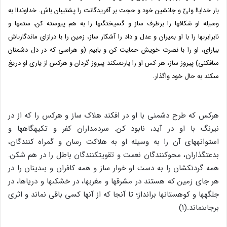
بار خدایا! ولىّ و جانشین خود و حجت بر آفریدگانت را پشتیبان باش. خداوندا! به
وسیله او شکاف‏ها را برطرف ساز و گسیختگى‏ها را به هم پیوسته کن، ستم‏ها و
نابرابرى‏ها را با او بمیران و عدل و داد را آشکار ساز، زمین را با درازاى ماندگارى‏اش
بیاراى، او را با نصرت خویش حمایت کن و بابیم (و هراسى که در دل دشمنان
مى‏افکنى) پیروز ساز، هر کس او را یارى‏مى‏کند پیروز گردان و هرکس از یارى او دریغ
مى‏کند به حال خود واگذار.
هرکس که طرح دشمنى با او در افکند هلاک ساز و هرکس را که از در
نیرنگ با او در آید، نابود کن. سردمداران کفر و تکیه‏گاه‏ها و
استوانه‏هاى آن را به وسیله او به هلاکت رسان و گمراه کنندگان،
بدعت‏گذاران، محوکنندگان نعمت و تقویت‏کنندگان باطل را در هم شکن.
همه گردن‏کشان را به دست او خوار ساز و همه کافران و بى‏دینان را در
هر جاى زمین که هستند در مشرق‏ها و مغرب‏ها، در خشکى‏ها و دریاها، در
جلگه‏ها و کوهستان‏ها برانداز؛ تا آن‏جا که از آنها کسى باقى نماند و اثرى
برجاى‏نماند.(۱)