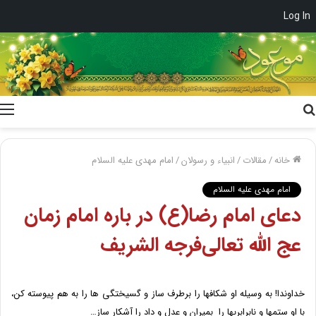
Log In
جستجو
برای
خانه
/
مقالات
/
انبیاء و رسولان
/
امام مهدی علیه السلام
امام مهدی علیه السلام
دعاى امام رضا(ع) در باره امام زمان
عج الله تعالی‌فرجه الشریف
خداوندا! به وسیله او شکاف‏ها را برطرف ساز و گسیختگى ‏ها را به هم پیوسته کن،
با او ستم‏ها و نابرابرى‏ها را بمیران و عدل و داد را آشکار ساز…