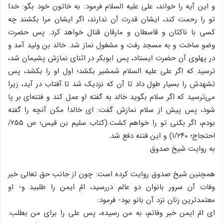
و این آیه را خواند، علی علیه السلام فرمود: به خاتون خود بگو: خدا
تو را رحمت کند، ایشان قدرت آن ندارند، اگر ایشان مرا بکشند چه
کسی با ناکثان و قاسطان و مارقان قتال خواهد کرد. پس حضرت
وضو ساخت و به مسجد رفت و مشغول نماز شد. خالد بن ولید آمد و
در پهلوی آن حضرت ایستاد، پس ابوبکر در اثنای نمازش پشیمان شد،
ترسید که اگر علی علیه السلام شمشیر بکشد؛ اول او را بکشد، پس
تشهدش را بسیار طول داد تا آن که نزدیک شد تا آفتاب در آید، زیرا
می‌ترسید که اگر سلام بگوید خالد به گفته او عمل کند و فتنه‌ای بر پا
شود، پس پیش از سلام نمازش گفت: ای خالد! مکن آنچه را گفته
بودم، اگر بکنی تو را خواهم کشت.(کتاب سلیم بن قیس؛ ص ۲۵۵/
احتجاج؛ ۱/۲۴۰) و این فتنه دفع شد.
به روایت شیخ صدوق
همچنین شیخ صدوق روایت کرده است: چون از جانب حق تعالی خبر
وفات آن سرور بانوان دو عالم دررسید، امّ ایمن را طلبید و- او
معتمدترین زنان نزد آن بانو بود- فرمود:
ای امّ ایمن خبر وفاتم، به من رسیده، پس علی را برای من بطلب.