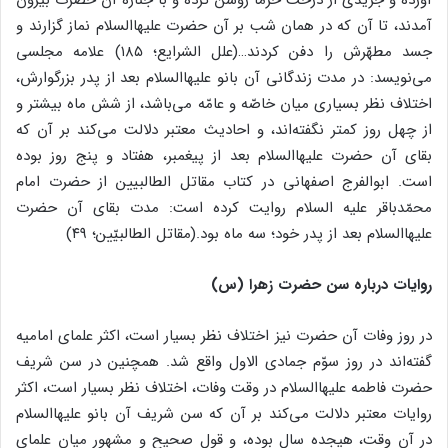
آمدند، تا آن که در همان شب بر آن حضرت علیهاالسلام نماز گزارند و
جسد مطهّرش را دفن کردند…(علل الشرایع؛ ۱۸۵) علامه مجلسی
می‌نویسد: در مدت زندگانی آن بانو علیهاالسلام بعد از پدر بزرگوارش،
اختلاف نظر بسیاری میان خاصّه و عامّه می‌باشد، از شش ماه بیشتر و
از چهل روز کمتر نگفته‌اند، و احادیث معتبر دلالت می‌کند بر آن که
بقای آن حضرت علیهاالسلام بعد از پیغمبر، هفتاد و پنج روز بوده
است. ابوالفرج اصفهانی در کتاب مقاتل الطالبیین از حضرت امام
محمّدباقر علیه السلام روایت کرده است: مدت بقای آن حضرت
علیهاالسلام بعد از پدر خود؛ سه ماه بود.(مقاتل الطالبیّین؛ ۴۹)
روایات درباره سن حضرت زهرا (س)
در روز وفات آن حضرت نیز اختلاف نظر بسیار است، اکثر علمای امامیه
گفته‌اند در روز سوّم جمادی الاول واقع شد. همچنین در سن شریف
حضرت فاطمه علیهاالسلام در وقت وفات، اختلاف نظر بسیار است، اکثر
روایات معتبر دلالت می‌کند بر آن که سن شریف آن بانو علیهاالسلام
در آن وقت، هیجده سال بوده، و قول صحیح و مشهور میان علمای