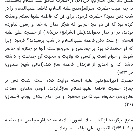
غسل داد.(علل الشرایع؛ ص۱۸۴) از حضرت صادق علیه‌السلام پرسیدند:
به چه سبب حضرت امیرالمؤمنین علیه السلام، فاطمه علیهاالسلام را در
شب دفن نمود؟ حضرت فرمود: برای آن که فاطمه علیهاالسلام وصیّت
کرده بود که آن دو مرد اعرابی که هرگز ایمان به خدا و رسول نیاورده
بودند، بر او نماز نخوانند.(علل الشرایع؛ ص۱۸۵) از حضرت علی علیه
السلام. از علت دفن فاطمه علیهاالسلام در شب پرسیدند؟ فرمود: زیرا
که او خشمناک بود بر جماعتی و نمی‌خواست آنها بر جنازه او حاضر
شوند، و حرام است بر کسی که ولایت و محبّت آن جماعت را داشته
باشد، که بر احدی از فرزندان فاطمه نماز کند.(امالی شیخ صدوق؛
ص۵۲۳)
حضرت امیرالمؤمنین علیه السلام روایت کرده است، هفت کس بر
جنازه حضرت فاطمه علیهاالسلام نمازگزاردند: ابوذر، سلمان، مقداد،
عمّاریاسر، خذیفه، عبدالله بن مسعود، و من امام ایشان بودم. (خصال؛
۳۶۱)
منبع: برگزیده از کتاب جلاءالعیون، علامه محمّدباقر مجلسی /از صفحه
(۶۰ تا ۷۳)/ اقتباس: علی لباف – خبرآنلاین