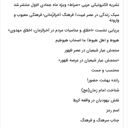
نشریه الکترونیکی عربی «صراط» ویژه ماه جمادی الاول منتشر شد
سبک زندگی در عصر غیبت/ فرهنگ آخرالزّمانی؛ فرهنگی معیوب و
وارونه
برپایی نشست «اخلاق و مناسبات مردم در آخرالزمان، اخلاق مهدوی»
هبوط و اهل هبوط/ ما اصحاب هبوطیم
سنجش عیار شیعیان در عصر ظهور
«سنجش عیار شیعیان در عرصه ظهور»
محتسب و مست
رانده بهشت‌ حضور!
شناخت امام زمان(عج)
نقش یهودیان در واقعه کربلا
اسم رمز
جناب سرهنگ و فرهنگ