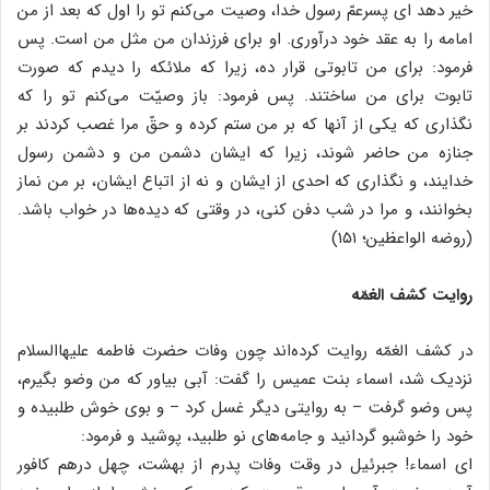
خیر دهد ای پسرعمّ رسول خدا، وصیت می‌کنم تو را اول که بعد از من
امامه را به عقد خود درآوری. او برای فرزندان من مثل من است. پس
فرمود: برای من تابوتی قرار ده، زیرا که ملائکه را دیدم که صورت
تابوت برای من ساختند. پس فرمود: باز وصیّت می‌کنم تو را که
نگذاری که یکی از آنها که بر من ستم کرده و حقّ مرا غصب کردند بر
جنازه من حاضر شوند، زیرا که ایشان دشمن من و دشمن رسول
خدایند، و نگذاری که احدی از ایشان و نه از اتباع ایشان، بر من نماز
بخوانند، و مرا در شب دفن کنی، در وقتی که دیده‌ها در خواب باشد.
(روضه الواعظین؛ ۱۵۱)
روایت کشف الغمّه
در کشف الغمّه روایت کرده‌اند چون وفات حضرت فاطمه علیهاالسلام
نزدیک شد، اسماء بنت عمیس را گفت: آبی بیاور که من وضو بگیرم،
پس وضو گرفت – به روایتی دیگر غسل کرد – و بوی خوش طلبیده و
خود را خوشبو گردانید و جامه‌های نو طلبید، پوشید و فرمود:
ای اسماء! جبرئیل در وقت وفات پدرم از بهشت، چهل درهم کافور