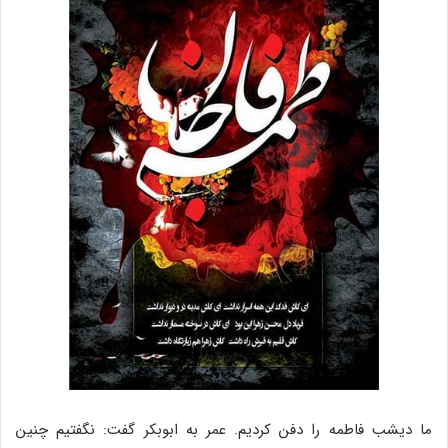
ما دیشب فاطمه را دفن کردیم. عمر به ابوبکر گفت: نگفتیم چنین