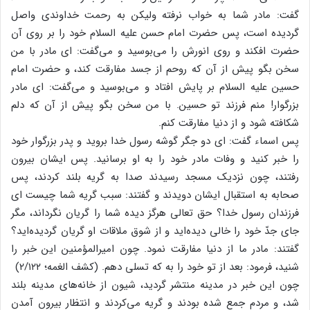
گفت: مادر شما به خواب نرفته ولیکن به رحمت خداوندی واصل
گردیده است، پس حضرت امام حسن علیه السلام خود را بر روی آن
حضرت افکند و روی انورش را می‌بوسید و می‌گفت: ای مادر با من
سخن بگو پیش از آن که روحم از جسد مفارقت کند، و حضرت امام
حسین علیه السلام بر پایش افتاد و می‌بوسید و می‌گفت: ای مادر
بزرگوار! منم فرزند تو حسین. با من سخن بگو پیش از آن که دلم
شکافته شود و از دنیا مفارقت کنم.
پس اسماء گفت: ای دو جگر گوشه رسول خدا بروید و پدر بزرگوار خود
را خبر کنید و وفات مادر خود را به او برسانید. پس ایشان بیرون
رفتند، چون نزدیک مسجد رسیدند صدا به گریه بلند کردند، پس
صحابه به استقبال ایشان دویدند و گفتند: سبب گریه شما چیست ای
فرزندان رسول خدا؟ حق تعالی هرگز دیده شما را گریان نگرداند، مگر
جای جدّ خود را خالی دیده‌اید و از شوق ملاقات او گریان گردیده‌اید؟
گفتند: مادر ما از دنیا مفارقت نمود. چون امیرالمؤمنین این خبر را
شنید، فرمود: بعد از تو خود را به که تسلی دهم. (کشف الغمه؛ ۲/۱۲۲)
چون این خبر در مدینه منتشر گردید، شیون از خانه‌های مدینه بلند
شد، و مردم جمع شده بودند و گریه می‌کردند و انتظار بیرون آمدن