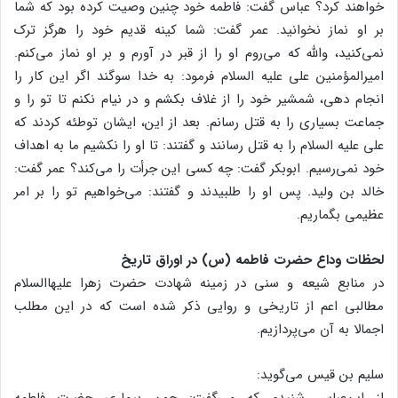
خواهند کرد؟ عباس گفت: فاطمه خود چنین وصیت کرده بود که شما
بر او نماز نخوانید. عمر گفت: شما کینه قدیم خود را هرگز ترک
نمی‌کنید، والله که می‌روم او را از قبر در آورم و بر او نماز می‌کنم.
امیرالمؤمنین علی علیه السلام فرمود: به خدا سوگند اگر این کار را
انجام دهی، شمشیر خود را از غلاف بکشم و در نیام نکنم تا تو را و
جماعت بسیاری را به قتل رسانم. بعد از این، ایشان توطئه کردند که
علی علیه السلام را به قتل رسانند و گفتند: تا او را نکشیم ما به اهداف
خود نمی‌رسیم. ابوبکر گفت: چه کسی این جرأت را می‌کند؟ عمر گفت:
خالد بن ولید. پس او را طلبیدند و گفتند: می‌خواهیم تو را بر امر
عظیمی بگماریم.
لحظات وداع حضرت فاطمه (س) در اوراق تاریخ
در منابع شیعه و سنی در زمینه شهادت حضرت زهرا علیهاالسلام
مطالبی اعم از تاریخی و روایی ذکر شده است که در این مطلب
اجمالا به آن می‌پردازیم.
سلیم بن قیس می‌گوید:
از ابن‌عباس شنیدم که می‌گفت: چون بیماری حضرت فاطمه