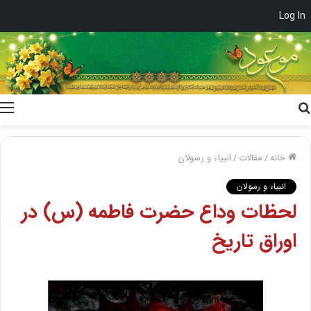
Log In
جستجو
برای
خانه
/
مقالات
/
انبیاء و رسولان
انبیاء و رسولان
لحظات وداع حضرت فاطمه (س) در
اوراق تاریخ