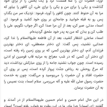
آورد، حضرت آن را سه قسمت کرد و یک بخش را از برای خود
گذاشت و یکی را برای من و یکی را برای علی، آن کافور را بیاور که
مرا به آن حنوط کنند. چون کافور را آورد، فرمود: نزدیک سر من بگذار،
پس رو به قبله خوابید و جامه‌ای بر روی خود کشید و فرمود: ای
اسماء مدتی صبر کن، بعد از آن مرا صدا کن، اگر جواب نگویم، علی را
طلب کن و بدان که من به پدر خود ملحق گردیده‌ام.
اسماء ساعتی انتظار کشید، بعد از آن فاطمه علیهاالسلام را ندا کرد،
صدایی نشنید، پس گفت: ای دختر مصطفی، ای دختر بهترین
فرزندان آدم، ای دختر بهترین کسی که بر روی زمین راه رفته است،
ای دختر آن کسی که در شب معراج به مرتبه قاب قوسین او ادنی
رسیده است. چون جواب نشنید جامه را از روی مبارکش برداشت، دید
که مرغ روحش به ریاض جنّت پرواز کرده است، پس بر روی آن
حضرت افتاد و آن حضرت را می‌بوسید و می‌گفت: چون به خدمت
حضرت رسول صلی الله علیه و آله می‌رسی. سلام اسماء بنت عمیس را
به آن حضرت برسان.
در این حال امام حسن و امام حسین علیهماالسلام از در آمدند و
گفتند: ای اسماء! چرا مادر ما در این وقت به خواب رفته است؟ اسماء