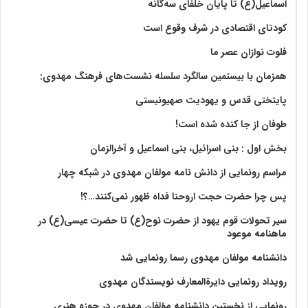
اسماعیل(ع) تا پایان خلفای سه‌گانه
کودتای اقتصادی در شرف وقوع است
فلوت نوازان عصر ما
همزمان با بیستمین سالگرد سلسله نشست‌های فرهنگ مهدوی:‌
پایتختی قدس و یهودیت صهیونیستی
طوفان از جا کنده شده است!
بخش اول : بنی اسرائیل، بنی اسماعیل و آخرالزمان
مراسم رونمایی از دانش نامه مولفان مهدوی در شبکه چهار
پس چرا حضرت حجت اروحنا فداه ظهور نمی‌کنند…؟!
سیر تحولات قوم یهود از حضرت نوح(ع) تا حضرت عیسی(ع) در
ماهنامه موعود
دانشنامه مولفان مهدوی رسما رونمایی شد
رویداد رونمایی دایرةالمعارف نویسندگان مهدوی
رونمایی از نخستین دانشنامه مؤلفان مهدوی در حوزه هنری