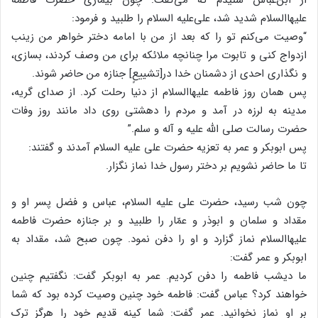
علیهاالسلام شدید شد، علی‌علیه السلام را طلبید و فرمود:
“وصیت می‌کنم تو را که بعد از من با امامه دختر خواهر من زینب
ازدواج کنی و تابوت مرا چنانچه ملائکه برای من وصف کردند، بسازی،
و نگذاری احدی از دشمنان خدا در[تشییعٍ] جنازه من حاضر شوند.
پس همان روز فاطمه علیهاالسلام از دنیا رحلت کرد. از صدای گریه،
مدینه به لرزه در آمد و مردم را دهشتی روی داد مانند روز وفات
حضرت رسالت صلی الله علیه و آله و سلم.”
پس ابوبکر و عمر به تعزیه حضرت علی علیه السلام آمدند و گفتند:
تا ما حاضر نشویم بر دختر رسول خدا نماز نگزار.
چون شب رسید، حضرت علی علیه السلام، عباس و فضل پسر او و
مقداد و سلمان و ابوذر و عمّار را طلبید و بر جنازه حضرت فاطمه
علیهاالسلام نماز گزارد و او را دفن نمود. چون صبح شد، مقداد به
ابوبکر و عمر گفت:
ما دیشب فاطمه را دفن کردیم. عمر به ابوبکر گفت: نگفتیم چنین
خواهند کرد؟ عباس گفت: فاطمه خود چنین وصیت کرده بود که شما
بر او نماز نخوانید. عمر گفت: شما کینه قدیم خود را هرگز ترک