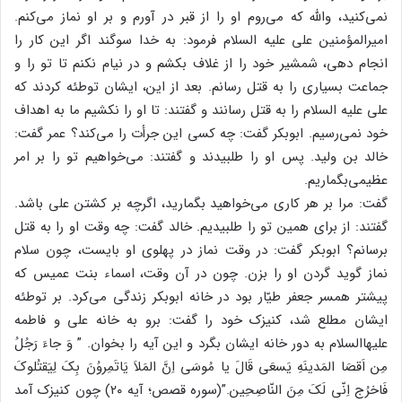
نمی‌کنید، والله که می‌روم او را از قبر در آورم و بر او نماز می‌کنم.
امیرالمؤمنین علی علیه السلام فرمود: به خدا سوگند اگر این کار را
انجام دهی، شمشیر خود را از غلاف بکشم و در نیام نکنم تا تو را و
جماعت بسیاری را به قتل رسانم. بعد از این، ایشان توطئه کردند که
علی علیه السلام را به قتل رسانند و گفتند: تا او را نکشیم ما به اهداف
خود نمی‌رسیم. ابوبکر گفت: چه کسی این جرأت را می‌کند؟ عمر گفت:
خالد بن ولید. پس او را طلبیدند و گفتند: می‌خواهیم تو را بر امر
عظیمی‌بگماریم.
گفت: مرا بر هر کاری می‌خواهید بگمارید، اگرچه بر کشتن علی باشد.
گفتند: از برای همین تو را طلبیدیم. خالد گفت: چه وقت او را به قتل
برسانم؟ ابوبکر گفت: در وقت نماز در پهلوی او بایست، چون سلام
نماز گوید گردن او را بزن. چون در آن وقت، اسماء بنت عمیس که
پیشتر همسر جعفر طیّار بود در خانه ابوبکر زندگی می‌کرد. بر توطئه
ایشان مطلع شد، کنیزک خود را گفت: برو به خانه علی و فاطمه
علیهاالسلام به دور خانه ایشان بگرد و این آیه را بخوان. ” وَ جاءَ رَجُلُ
مِن اَقصَا المَدینَهِ یَسعَی قَالَ یا مُوسَی اِنَّ المَلاَ یَاتَمِروُنَ بِکَ لِیَقتُلوکَ
فَاخرُج اِنّی لَکَ مِنَ النّاصِحِین.”(سوره قصص؛ آیه ۲۰) چون کنیزک آمد