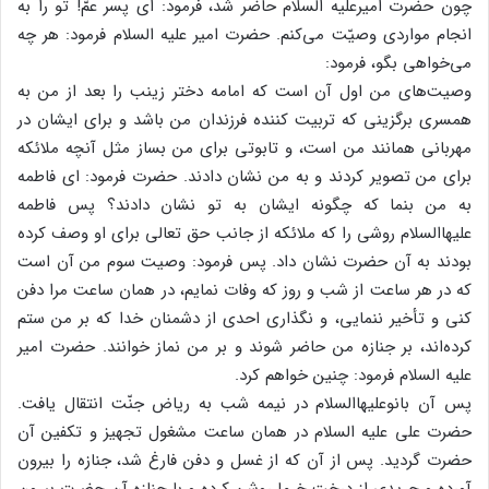
چون حضرت امیرعلیه السلام حاضر شد، فرمود: ای پسر عمّ! تو را به
انجام مواردی وصیّت می‌کنم. حضرت امیر علیه السلام فرمود: هر چه
می‌خواهی بگو، فرمود:
وصیت‌های من اول آن است که امامه دختر زینب را بعد از من به
همسری برگزینی که تربیت کننده فرزندان من باشد و برای ایشان در
مهربانی همانند من است، و تابوتی برای من بساز مثل آنچه ملائکه
برای من تصویر کردند و به من نشان دادند. حضرت فرمود: ای فاطمه
به من بنما که چگونه ایشان به تو نشان دادند؟ پس فاطمه
علیهاالسلام روشی را که ملائکه از جانب حق تعالی برای او وصف کرده
بودند به آن حضرت نشان داد. پس فرمود: وصیت سوم من آن است
که در هر ساعت از شب و روز که وفات نمایم، در همان ساعت مرا دفن
کنی و تأخیر ننمایی، و نگذاری احدی از دشمنان خدا که بر من ستم
کرده‌اند، بر جنازه من حاضر شوند و بر من نماز خوانند. حضرت امیر
علیه السلام فرمود: چنین خواهم کرد.
پس آن بانوعلیهاالسلام در نیمه شب به ریاض جنّت انتقال یافت.
حضرت علی علیه السلام در همان ساعت مشغول تجهیز و تکفین آن
حضرت گردید. پس از آن که از غسل و دفن فارغ شد، جنازه را بیرون
آورده و جریدی از درخت خرما روشن کرده و با جنازه آن حضرت بیرون