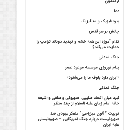
آرمگدون
دعا
بنرد فیزیک و متافیزیک
چالش بر سر قدس
کدام آموزه این‌همه خشم و تهدید دونالد ترامپ را
حمایت می‌کند؟
جنگ تمدنی
پیام نوروزی موسسه موعود عصر
«ایران دارد بلوف ما را می‌شنود»
جنگ تمدنی
نبرد میان اتحاد صلیبی، صهیونی و سلفی و؛ شیعه
خانه امام زمان علیه السلام از چند منظر
توییت ” آلون میزراحی” متفکر یهودی ضد
صهیونیست درباره جنگ آمریکایی – صهیونیستی
علیه ایران