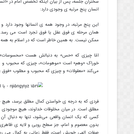
سخنران جلسه، پس از بیان اینکه تخصص امام در «انس
انسان پنج مرتبه ی وجودی دارد:
این پنج مرتبه، در وجود همه ی انسانها وجود دارد و 
همان مرحله ی فوق عقل یا فوق تجرد است می رسد. ت
ممکن نیست. به همین خاطر است که در اسلام به همه 
امّا چیزی که «حس» به دنبالش هست «محسوسات»، 
خوراک «وهم» است «موهومات»، چیزی که محبوب و م
می‌کند «معقولات» و چیزی که محبوب و مطلوب «فوق 
فردی که به درجه ی خواستن کمال مطلق برسد، هیچ چیز
مطلق است. در میان مخلوقات خداوند، هیچ موجودی به‌ان
کسی که یک انسان واقعی می‌شود، تنها به دنبال آن ا
بدون معصوم و امام، جز سطح رویی و لایه ی ظاهری ا
صفات الهی خویش است، فقط زمانی به کمال می رسد که