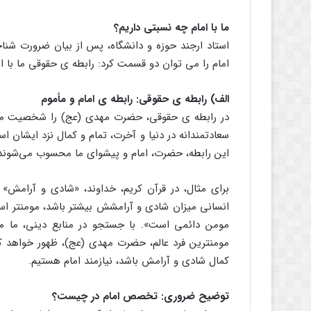
ما با امام چه نسبتی داریم؟
استاد ارجند حوزه و دانشگاه، پس از بیان ضرورت شناخ
امام را می توان دو قسمت کرد: رابطه ی حقوقی ما با ا
الف) رابطه ی حقوقی: رابطه ی امام و مأموم
در رابطه ی حقوقی، حضرت مهدی (عج) را شخصیت مع
سعادتمندانه در دنیا و آخرت، تمام و کمال نزد ایشان ا
این رابطه، حضرت، امام و پیشوای ما محسوب می‌شوند و
برای مثال، در قرآن کریم، خداوند، «شادی و آرامش» 
انسانی میزان شادی و آرامشش بیشتر باشد، مومنتر است.
مومن دائمی است». با جستجو در منابع دینی، ما می 
مومنترین فرد عالم، حضرت مهدی (عج)، ظهور خواهد کرد
کمال شادی و آرامش باشد، نیازمند امام هستیم.
توضیح ضروری: تخصص امام در چیست؟