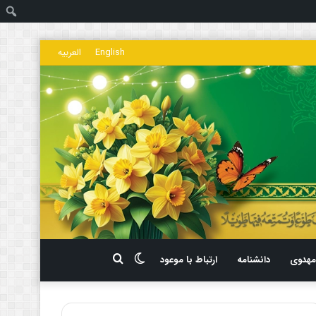
ج
English
العربیه
تغییر
جستجو
هدوی
دانشنامه
ارتباط با موعود
پوسته
برای