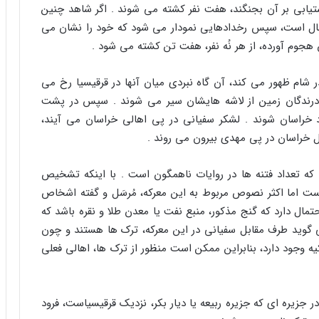
ستیابى بر آن بجنگند، هفت نفر کشته مى شوند . اگر شاهد چنین
ال است، سپس رخدادهایى نمودار مى شود که خود را نشان مى
 هجوم آورده، از هر نُه نفر، هفت تن کشته مى شود .
ر شام ظهور مى کند، آن گاه نبردى میان آنها در قرقیسیا رخ مى
 درندگان زمین از لاشه هایشان سیر مى شوند . سپس در پشت
خراسان شوند . لشکر سفیانى در پى اهالى خراسان مى آیند،
ل خراسان در پى مهدى بیرون مى روند .
که تعداد فتنه ها در روایات ناهمگون است . با اینکه تشخیص
ست اما اکثر نصوص مربوط به این معرکه، مُرسَل و گفته اشخاص
مال دارد که گنج مذکور، منبع نفت یا معدن طلا و نقره باشد که
گوید طرف مقابل سفیانى در این معرکه، ترک ها هستند و چون
ه وجود دارد، بنابراین ممکن است منظور از ترک ها، اهالى فعلى
جزیره اى که جزیره ربیعه یا دیار بکر، نزدیک قرقیسیاست، فرود