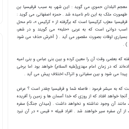
معجم البلدان حموى مى گوید : این شهر، به سبب قرقیسیا بن
طهمورت ملک به این نام نامیده شد . حمزه اصفهانى مى گوید :
قرقیسیا معرّب کرکیسیا است که برگرفته از « کرکیس »، نام محل
اسب دوانى است که به عربى «حلبه» مى گویند و در شعر،
بسیارى اوقات بصورت مقصور مى آید . ( آخرش حذف مى شود
) .
ته که بعضى وقت آن را معین کرده و بین بنى عباس و بنى امیه
ده‌اند که در زمان امام مهدى(علیه السلام) خواهد بود اما برخى
 پیدا مى شود و بین سفیانى و اتراک اختلاف پیش مى آید .
ه است که به میسّر فرمود : فاصله شما و قرقیسیا چقدر است ؟ عرض
آنجا خواهد افتاد که از روزى که خدا آسمان ها و زمین را آفریده
 مانند آن وجود نداشته و نخواهد داشت . (میدان جنگ) سفره
از آن سفره سیر خواهند شد . افراد قبیله « قیس » در آن نبرد