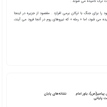
ت ترک نامیده مى شوند .
را براى جنگ با ترکان برمى افرازد . مقصود از جزیره در اینجا
ه مى شود، اما « رمله » که نیروهاى روم در آنجا فرود مى آیند،
پیامبر(ص)، یاور امام
نشانه‌های پایان
 پایانی