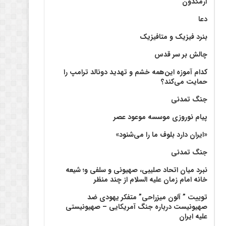
آرمگدون
دعا
بنرد فیزیک و متافیزیک
چالش بر سر قدس
کدام آموزه این‌همه خشم و تهدید دونالد ترامپ را
حمایت می‌کند؟
جنگ تمدنی
پیام نوروزی موسسه موعود عصر
«ایران دارد بلوف ما را می‌شنود»
جنگ تمدنی
نبرد میان اتحاد صلیبی، صهیونی و سلفی و؛ شیعه
خانه امام زمان علیه السلام از چند منظر
توییت ” آلون میزراحی” متفکر یهودی ضد
صهیونیست درباره جنگ آمریکایی – صهیونیستی
علیه ایران