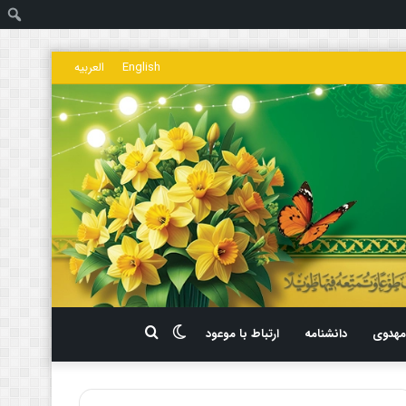
ج
English
العربیه
تغییر
جستجو
هدوی
دانشنامه
ارتباط با موعود
پوسته
برای