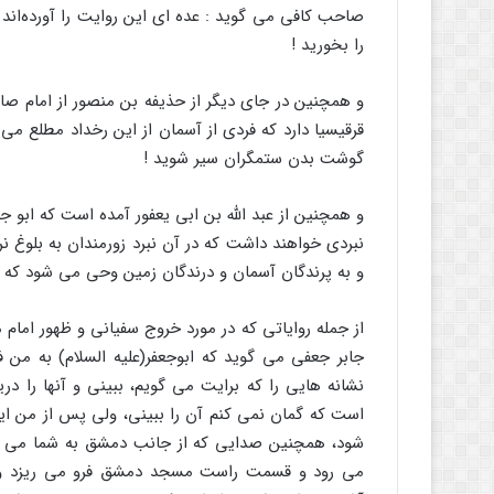
صاحب کافى مى گوید : عده اى این روایت را آورده‌اند 
را بخورید !
و همچنین در جای دیگر از حذیفه بن منصور از امام صادق
قرقیسیا دارد که فردى از آسمان از این رخداد مطلع مى 
گوشت بدن ستمگران سیر شوید !
و همچنین از عبد الله بن ابى یعفور آمده است که ابو جع
نبردى خواهند داشت که در آن نبرد زورمندان به بلوغ ن
و به پرندگان آسمان و درندگان زمین وحى مى شود که 
از جمله روایاتى که در مورد خروج سفیانى و ظهور اما
جابر جعفى مى گوید که ابوجعفر(علیه السلام) به من ف
نشانه هایى را که برایت مى گویم، ببینى و آنها را دری
است که گمان نمى کنم آن را ببینى، ولى پس از من این
شود، همچنین صدایى که از جانب دمشق به شما مى رسد 
مى رود و قسمت راست مسجد دمشق فرو مى ریزد و گ