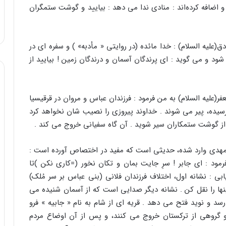
و اضافه کرده‌اند : منادى ندا مى دهد : بیایید و گوشت ستمگران
(علیه السلام) : خدا مائده (در روایتى « مأدبه» ) و سفره اى در
شود و مى گوید : اى پرندگان آسمان و درندگان زمین ! بیایید از
فر(علیه السلام) به من فرمود : فرزندان عباس و مروان در قرقیسیا
رسیده، پیر مى شوند . خداوند پیروزى را نصیب شان نخواهد کرد
از گوشت ستمکاران سیر شوید . آن گاه سفیانى خروج مى کند .
م مهدى وارد شده، حدیثى است که مفید در اختصاص آورده است :
رمود : اى جابر ! سرِ جایت بمان و تکان نخور (=کارى نکن )تا
ابى : نشانه اول، اختلاف فرزندان فلانى (بنى عباس بر سر مُلک)
ها را نقل کن . نشانه دیگر صدایى است که از آسمان شنیده مى
و نوید فتح مى دهد . قریه اى از شام به نام « جابیه » فرو
روهى از ترکستان خروج مى کنند، و پس از آن اوضاع مردم