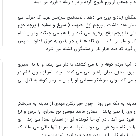
 و جمعى از روم خروج کرده و در « رمله » فرود مى آیند .
 کشمکش زیادى روى مى دهد . نخستین سرزمین عرب که خراب مى
 خواهند داشت :
پرچم اول اصهب ( سرخ و سفید ) پرچم دوم
ى با پرچم ابقع برخورد مى کند و با هم مى جنگند و او و تمام
ر و مار مى کند . آن گاه هدفى جز رفتن به عراق ندارد . سپس
 گیرد که صد هزار نفر از ستمگران کشته مى شود .
آنها مردم کوفه را یا مى کشند، یا دار مى زنند، و یا به اسیرى
رق، منازل میان راه را طى مى کنند . چند نفر از یاران قائم در
مى کند، ولى سرلشکر سفیانى او را بین حیره و کوفه به قتل مى
دینه به مکه مى رود . چون خبر رفتن مهدى از مدینه به سرلشکر
 وى را نمى یابند . مهدى مانند موسى بن عمران، با ترس و لرز
 فرود مى آید . در آن جا گوینده اى از آسمان صدا مى زند : اى
را در کام خود فرو مى برد . تنها سه نفر از آنها باقى مى ماند که
ز قبیله کلب اند . این آیه درباره اینها آمده است :