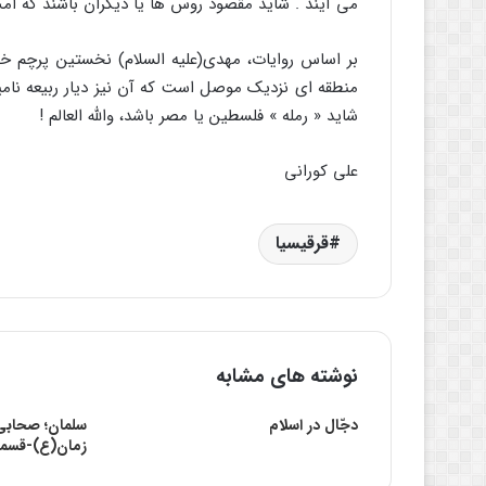
مى آیند . شاید مقصود روس ها یا دیگران باشند که ام
بر اساس روایات، مهدى(علیه السلام) نخستین پرچم خود 
منطقه اى نزدیک موصل است که آن نیز دیار ربیعه نامید
شاید « رمله » فلسطین یا مصر باشد، والله العالم !
علی کورانی
قرقیسیا
نوشته های مشابه
دجّال در اسلام
سلمان؛ صحابی 
زمان(ع)-قسمت