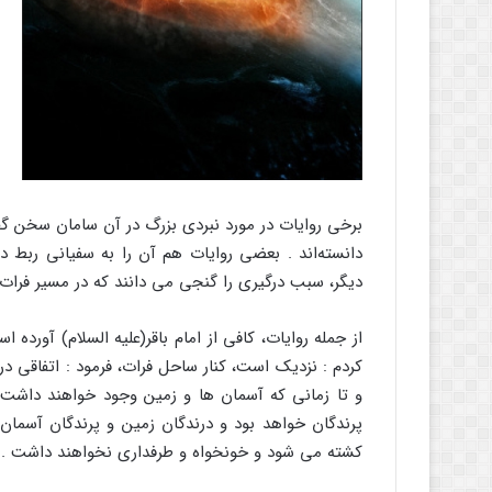
برخى روایات در مورد نبردى بزرگ در آن سامان سخن گف
دانسته‌اند . بعضى روایات هم آن را به سفیانى ربط دا
دیگر، سبب درگیرى را گنجى مى دانند که در مسیر فرات
از جمله روایات، کافى از امام باقر(علیه السلام) آورد
کردم : نزدیک است، کنار ساحل فرات، فرمود : اتفاقى در 
و تا زمانى که آسمان ها و زمین وجود خواهند داشت،
پرندگان خواهد بود و درندگان زمین و پرندگان آسمان، 
کشته مى شود و خونخواه و طرفدارى نخواهند داشت .