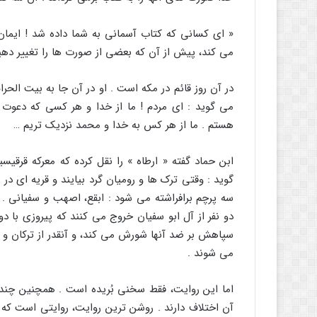
« اى کسانى که کتاب آسمانى به شما داده شد ! ایمان ب
مى کند، پیش از آن که بعضى از صورت ها را تغییر دهیم، و
در آن روز قائم در مکه است . او در آن جا به بیت الحرا
مى گوید : اى مردم ! ما از خدا و هر کسى که دعوت ما
هستم . ما از هر کس به خدا و محمد نزدیک تریم …
ابن حماد گفته « ارطاه » را نقل کرده که معرکه قرقیسی
گوید : وقتى ترک ها و رومیان گرد بیایند و قریه اى د
سه پرچم برافراشته مى شود : ابقع، اصهب و سفیانى
دو نفر از آل ابو سفیان خروج مى کنند که پیروزى با د
سپاهش بر ضد آنها شورش مى کند، و آنقدر از ترکان و 
مى شوند .
اما این روایت، فقط سخنى بُریده است . همچنین چند 
آن اختلاف دارند . روشن ترین روایت، روایتى است که از