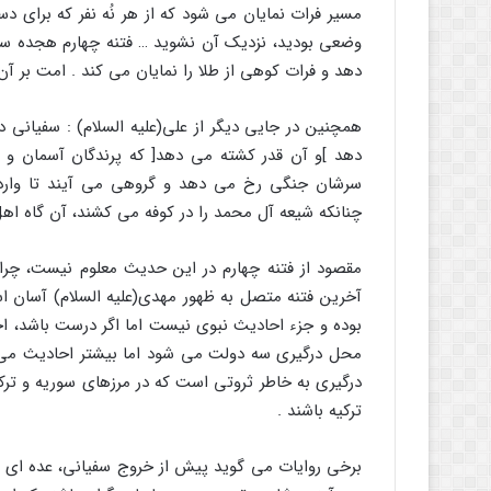
مسیر فرات نمایان مى شود که از هر نُه نفر که براى د
وضعى بودید، نزدیک آن نشوید … فتنه چهارم هجده س
دهد و فرات کوهى از طلا را نمایان مى کند . امت بر آن
همچنین در جایی دیگر از على(علیه السلام) : سفیانى د
دهد ]و آن قدر کشته مى دهد[ که پرندگان آسمان و
سرشان جنگى رخ مى دهد و گروهى مى آیند تا وارد 
چنانکه شیعه آل محمد را در کوفه مى کشند، آن گاه اه
مقصود از فتنه چهارم در این حدیث معلوم نیست، چرا 
آخرین فتنه متصل به ظهور مهدى(علیه السلام) آسان ا
بوده و جزء احادیث نبوى نیست اما اگر درست باشد، احت
محل درگیرى سه دولت مى شود اما بیشتر احادیث مى 
درگیرى به خاطر ثروتى است که در مرزهاى سوریه و ترکی
ترکیه باشند .
برخى روایات مى گوید پیش از خروج سفیانى، عده اى در 