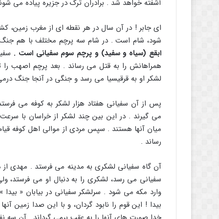
آشفته خواهد شد . برادران ترک در جزیره پیاده مى شوند
اى جابر ! در آن سال در هر نقطه اى از مغرب زمین،
شود، شام است . در شام سه پرچم مختلف با هم جنگ
ابقع (سیاه و سفید) و پرچم سوم سفیانى است .
سفیان
همراهانش را به قتل مى رساند . بعد پرچم اصهب را تا
لشکر او به قرقیسیا مى رسد و جنگى در آنجا جنگ درمى
پس از آن سفیانى هفتاد هزار لشکر به کوفه مى فرستد، 
مى گیرند . در این بین چند لشکر از خراسان با سرعت ب
میان آنها هستند . سپس مردى از موالى اهل کوفه قیام 
رساند .
آن گاه سفیانى لشکرى به مدینه مى فرستد . مهدى از م
سفیانى مى رسد، لشکرى را به دنبال او مى فرستد، ولى
وارد مکه مى شود . سرلشکر سفیانى در بیابان « بیدا »
بیدا ! این قوم را نابود گردان، و با این صدا زمین آنها 
خدا صورت هاى آنها را به عقب برمى گرداند . آن سه نفر ا