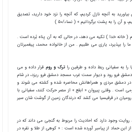
یاورید به آنچه نازل کردیم، که آنچه را نزد خود دارید، تصدیق
 آن را به پشت برگردانیم » ( نساء/۵۰ )
م ( خانه خدا ) تکیه مى دهد، در حالى که به آن پناه بُرده است .
 را بپذیرد، یارى مى طلبیم . من از خانواده محمد، پیغمبرتان
ا را به سفیانى ربط داده و طرفین را
ترک و روم
قرار داده و مى
ر دمشق فرو رود و دیوار سمت غرب مسجد دمشق فرو ریزد، در شام
 . در دمشق مردى و همراهانش محاصره شده و کشته مى شوند و
ومى است . وقتى پیروان « ابقع » از مصر حرکت کنند، سفیانى با
رومیان در قرقیسیا مى کشد که درندگان زمین از گوشت شان سیر
روایت وجود دارد که احادیث را مربوط به گنجى مى داند که در
 ابن حماد از پیامبر آورده شده است : « کوهى از طلا و نقره در