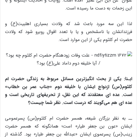
عنوان “عن ابن ابی عمیر” آمده است. روایات و احادیث اینگونه و با
این زحمات به دست ما رسیده است.
لذا این سه مورد باعث شد که ولادت بسیاری اهل‎بیت(ع) و
فرزندانشان یا نامشخص و یا با تعدد اقوال روبرو شود که ولادت
حضرت ام کلثوم یکی از این موارد است.
ابـنا: یکی از بحث انگیزترین مسائل مربوط به زندگی حضرت ام
کلثوم(س) ازدواج ایشان با خلیفه دوم «جناب عمر بن خطاب»
است. عده ای معتقدند که این نقل، از تحریف‏های تاریخی است و
عده ای هم می‌گویند که درست است. نظر شما چیست؟
ــ به نظر بزرگان شیعه، همسر حضرت ام کلثوم(س) پسرعمومی
ایشان «عون بن جعفر طیار» است؛ همانگونه که همسر حضرت
زینب(س) پسرعموی ایشان «عبدالله بن جعفر طیار» بود. گذشته از