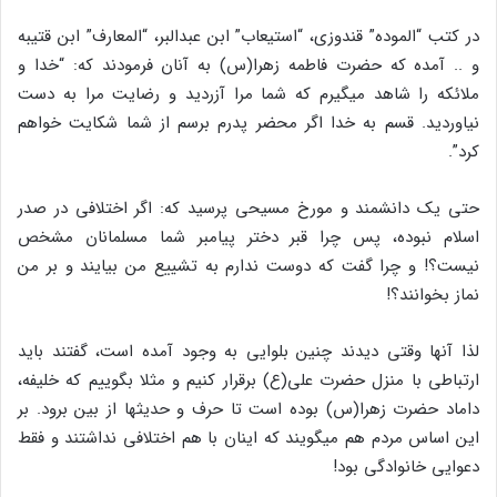
در کتب “الموده” قندوزی، “استیعاب” ابن عبدالبر، “المعارف” ابن قتیبه
و .. آمده که حضرت فاطمه زهرا(س) به آنان فرمودند که: “خدا و
ملائکه را شاهد میگیرم که شما مرا آزردید و رضایت مرا به دست
نیاوردید. قسم به خدا اگر محضر پدرم برسم از شما شکایت خواهم
کرد”.
حتی یک دانشمند و مورخ مسیحی پرسید که: اگر اختلافی در صدر
اسلام نبوده، پس چرا قبر دختر پیامبر شما مسلمانان مشخص
نیست؟! و چرا گفت که دوست ندارم به تشییع من بیایند و بر من
نماز بخوانند؟‍!
لذا آنها وقتی دیدند چنین بلوایی به وجود آمده است، گفتند باید
ارتباطی با منزل حضرت علی(ع) برقرار کنیم و مثلا بگوییم که خلیفه،
داماد حضرت زهرا(س) بوده است تا حرف‎ و حدیث‎ها از بین برود. بر
این اساس مردم هم می‎گویند که اینان با هم اختلافی نداشتند و فقط
دعوایی خانوادگی بود!