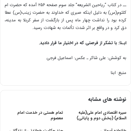
ــ در کتاب “ریاحین الشریعه” جلد سوم صفحه ۲۵۶ آمده که حضرت ام
کلثوم(س) به دلیل اینکه صبری که خداوند به حضرت زینب(س) عطا
کرده بود را نداشت چهار ماه پس از بازگشت از سفر کربلا به مدینه،
دق کرد و در واقع بر اثر شدت تألمات به شهادت رسید.
ابـنا: با تشکر از فرصتی که در اختیار ما قرار دادید.
به کوشش: علی شاکر ـ عکس: اسماعیل فرجی
منبع: ابنا
نوشته های مشابه
سیره اقتصادی امام علی(علیه
تمام هستی در خدمت امام
السلام) (بخش دوم و پایانی)
معصوم
خانواده آسمانی
چند حکایت خواندنی از زندگانی