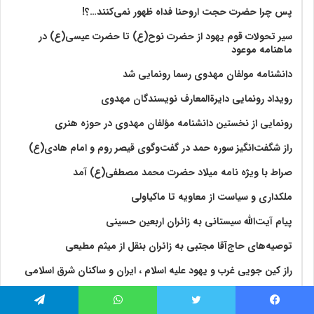
پس چرا حضرت حجت اروحنا فداه ظهور نمی‌کنند…؟!
سیر تحولات قوم یهود از حضرت نوح(ع) تا حضرت عیسی(ع) در
ماهنامه موعود
دانشنامه مولفان مهدوی رسما رونمایی شد
رویداد رونمایی دایرةالمعارف نویسندگان مهدوی
رونمایی از نخستین دانشنامه مؤلفان مهدوی در حوزه هنری
راز شگفت‌انگیز سوره حمد در گفت‌وگوی قیصر روم و امام هادی(ع)
صراط با ویژه نامه میلاد حضرت محمد مصطفی(ع) آمد
ملکداری و سیاست از معاویه تا ماکیاولی
پیام آیت‌الله سیستانی به زائران اربعین حسینی
توصیه‌های حاج‌آقا مجتبی به زائران بنقل از میثم مطیعی
راز کین جویی غرب و یهود علیه اسلام ، ایران و ساکنان شرق اسلامی
راز کین جویی غرب و یهود علیه اسلام ، ایران و ساکنان شرق اسلامی
فیس بوک
توییتر
واتس آپ
تلگرام