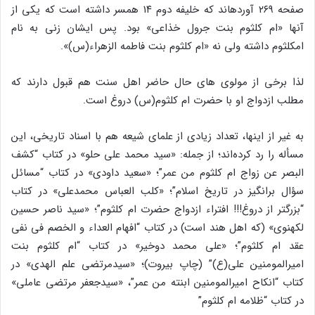
صفحه ۲۶۹ آورده‎اند که خلیفه دوم ۱۴ همسر داشته است که یکی از
آنها «ام کلثوم بنت جرول خذاعی» بود. پس ایشان زنی به نام
ام‎کلثوم داشته ولی نه «ام کلثوم بنت فاطمه الزهراء(س)».
لذا برخی از مولوی های حال حاضر اهل سنت هم قبول دارند که
مطلب ازدواج او با حضرت ام کلثوم(س) دروغ است.
به غیر از اینها، تعداد زیادی از علمای شیعه هم با اسناد تاریخی، این
مسأله را رد کرده‌اند؛ از جمله: «سید محمد علی حلو» در کتاب “کشف
البصر عن زواج ام کلثوم من عمر”؛ «سعید داودی» در کتاب “مسائل
سؤال برانگیز در تاریخ اسلام”؛ «کلب العباس محمدعلی» در کتاب
“بزرگتر از دروغ!!! افتراء ازدواج حضرت ام کلثوم”؛ «سید ناصر حسین
لکهنوی» (که اهل هند است) در کتاب “افهام العداء و الخصم فی نفی
عقد ام کلثوم”؛ «علی محمد دوخیر» در کتاب “ام کلثوم بنت
امیرالمومنین علی(ع)” (چاپ بیروت)؛ «سیدمرتضی علم الهدی» در
کتاب “انکاح امیرالمومنین ابنته من عمر”، «سیدجعفر مرتضی عاملی»
در کتاب “ظلامه ام کلثوم”