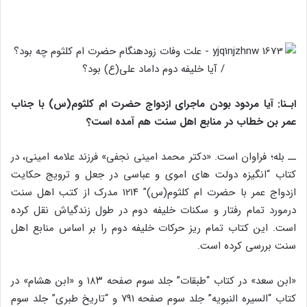
ابـنا: آیا مردود بودن ماجرای ازدواج حضرت ام کلثوم(س) با جناب
عمر بن خطاب در منابع اهل سنت هم آمده است؟
ــ بله؛ فراوان است. «دکتر محمد امینی نجفی» فرزند علامه امینی، در
کتاب “انگیزه دولت های اموی و عباسی در جعل و ترویج حکایت
ازدواج عمر با حضرت ام کلثوم(س)” ۱۲۱۴ مدرک از کتب اهل سنت
درمورد تمام رفتار و سکنات خلیفه دوم در طول زندگی‎اش نقل کرده
است. این کتاب تمام ریز حرکات خلیفه دوم را بر اساس منابع اهل
سنت بررسی کرده است.
«ابن سعد» در کتاب “طبقات” جلد سوم صفحه ۱۸۳ و «ابن هشام» در
کتاب “السیره النبویه” جلد سوم صفحه ۷۹۱ و “تاریخ طبری” جلد سوم