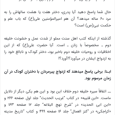
حال شما پاسخ دهید آیا پدری، دختر هفت یا هشت ساله‎اش را به
مرد ۶۰ ساله می‎دهد؟ آن هم امیرالمؤمنین علی(ع) که باب علم و
حکمت نبی(ص) است؟
گذشته از اینکه کتب اهل سنت مملو از شدت عمل و خشونت خلیفه
دوم ـ مخصوصاً با زنان ـ است. آیا حضرت علی(ع) که از این
اخلاقیات و روحیات خلیفه دوم باخبر بود، دختر کودک و نابالغ خود را
به ازدواج ایشان در می‎آورد؟!‎آورد؟!
ابـنا: برخی پاسخ می‏دهند که ازدواج پیرمردان با دختران کودک در آن
زمان مرسوم بود.
ــ اتفاقاً سیره خلیفه دوم خلاف این بود و این هم یکی دیگر از دلایل
ماست. «ابن قتیبه» در کتاب “غریب الحدیث” جلد اول صفحه ۲۶۶ و
«ابن ابی الحدید» در “شرح نهج البلاغه” جلد ۱۲ صفحه ۱۶۳ و
«کراجکی» در “کنز العمال” جلد ۱۶ صفحه ۴۹۹ و کتاب “تاریخ مدینه