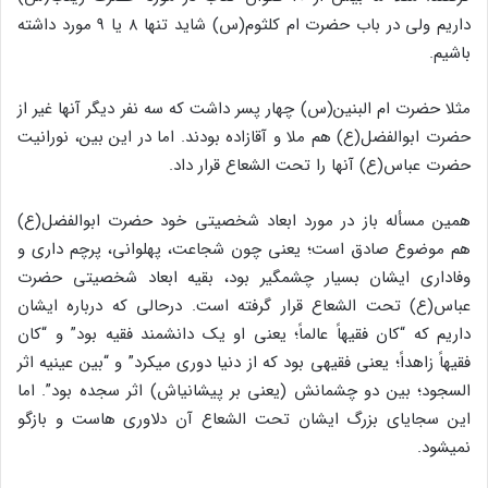
داریم ولی در باب حضرت ام کلثوم(س) شاید تنها ۸ یا ۹ مورد داشته
باشیم.
مثلا حضرت ام البنین(س) چهار پسر داشت که سه نفر دیگر آنها غیر از
حضرت ابوالفضل(ع) هم ملا و آقازاده بودند. اما در این بین، نورانیت
حضرت عباس(ع) آنها را تحت الشعاع قرار داد.
همین مسأله باز در مورد ابعاد شخصیتی خود حضرت ابوالفضل(ع)
هم موضوع صادق است؛ یعنی چون شجاعت، پهلوانی، پرچم داری و
وفاداری ایشان بسیار چشمگیر بود، بقیه ابعاد شخصیتی حضرت
عباس(ع) تحت الشعاع قرار گرفته است. درحالی که درباره ایشان
داریم که “کان فقیهاً عالماً؛ یعنی او یک دانشمند فقیه بود” و “کان
فقیهاً زاهداً؛ یعنی فقیهی بود که از دنیا دوری می‏کرد” و “بین عینیه اثر
السجود؛ بین دو چشمانش (یعنی بر پیشانی‎اش) اثر سجده بود”. اما
این سجایای بزرگ ایشان تحت الشعاع آن دلاوری هاست و بازگو
نمی‏شود.