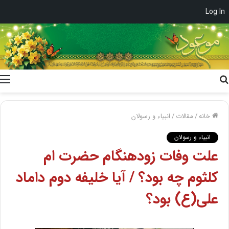
Log In
جستجو
برای
خانه
/
مقالات
/
انبیاء و رسولان
انبیاء و رسولان
علت وفات زودهنگام حضرت ام
کلثوم چه بود؟ / آیا خلیفه دوم داماد
علی(ع) بود؟