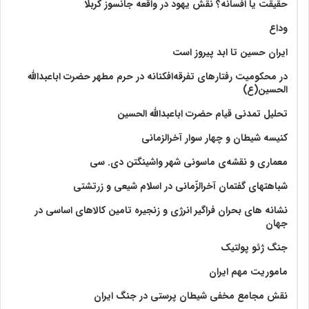
حقیقت یا افسانه؟‌ نقش یهود در واقعه جانسوز کربلا
وداع
ایران حسین تا ابد پیروز است
در محکومیت رفتارهای تفرقه‌افکنانه در حرم مطهر حضرت اباعبدالله
الحسین(ع)
تحلیل تمدنی قیام حضرت اباعبدالله الحسین
کنیسه شیطان و چهار سوار آخرالزمانی
معماری و نقشه‌ی ماسونی شهر واشينگتن دی. سی
شباهتهای گفتمان آخر‌الزّمانی در اسلام شیعی و زرتشتی
نشانه های بحران فراگیر انرژی و زنجیره تامین کالاهای اساسی در
جهان
جنگ ژئو پولتیک
ماموریت مهم ایران
نقش مجامع مخفی شیطان پرستی در جنگ ایران