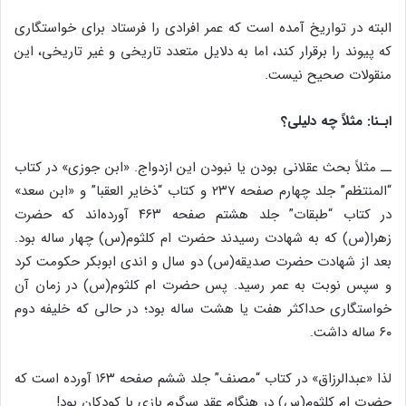
البته در تواریخ آمده است که عمر افرادی را فرستاد برای خواستگاری
که پیوند را برقرار کند، اما به دلایل متعدد تاریخی و غیر تاریخی، این
منقولات صحیح نیست.
ابـنا: مثلاً چه دلیلی؟
ــ مثلاً بحث عقلانی بودن یا نبودن این ازدواج. «ابن جوزی» در کتاب
“المنتظم” جلد چهارم صفحه ۲۳۷ و کتاب “ذخایر العقبا” و «ابن سعد»
در کتاب “طبقات” جلد هشتم صفحه ۴۶۳ آورده‌اند که حضرت
زهرا(س) که به شهادت رسیدند حضرت ام کلثوم(س) چهار ساله بود.
بعد از شهادت حضرت صدیقه(س) دو سال و اندی ابوبکر حکومت کرد
و سپس نوبت به عمر رسید. پس حضرت ام کلثوم(س) در زمان آن
خواستگاری حداکثر هفت یا هشت ساله بود؛ در حالی که خلیفه دوم
۶۰ ساله داشت.
لذا «عبدالرزاق» در کتاب “مصنف” جلد ششم صفحه ۱۶۳ آورده است که
حضرت ام‎ کلثوم(س) در هنگام عقد سرگرم بازی با کودکان بود!