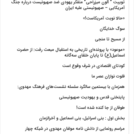
توییت ” آلون میزراحی” متفکر یهودی ضد صهیونیست درباره جنگ
آمریکایی – صهیونیستی علیه ایران
«حالا نوبت آمریکاست!»
سوگ خدایگان
از مسیح تا منجی
«موعود» با پرونده‌ای تاریخی به استقبال مبعث رفت: از حضرت
اسماعیل(ع) تا پایان خلفای سه‌گانه
کودتای اقتصادی در شرف وقوع است
فلوت نوازان عصر ما
همزمان با بیستمین سالگرد سلسله نشست‌های فرهنگ مهدوی:‌
پایتختی قدس و یهودیت صهیونیستی
طوفان از جا کنده شده است!
بخش اول : بنی اسرائیل، بنی اسماعیل و آخرالزمان
مراسم رونمایی از دانش نامه مولفان مهدوی در شبکه چهار