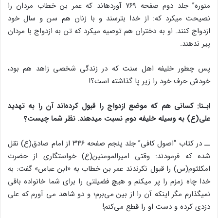
منوره” جلد دوم صفحه ۷۶۹ آورده‎اند که عمر بن خطاب مردان را
نصیحت می‎کرد که: از خدا بترسند و با زنان هم سن و سال خود
ازدواج کنند. او به دختران هم توصیه می‎کرد که تن به ازدواج با مردان
پیر ندهند.
پس چطور خلیفه اهل سنت که در زندگی شخصی زاهد هم بود،
خودش حرف خود را زیر پا گذاشته است؟!
ابـنا: کسانی هم که موضع ازدواج را قبول کرده‌اند آن را به تهدید
علی(ع) به وسیله خلیفه دوم نسبت می‏دهند. نظر شما چیست؟
ــ در کتاب “اصول کافی” جلد پنجم صفحه ۳۴۶ از امام صادق(ع) نقل
شده که فرمودند: وقتی امیرالمومنین(ع) خواستگاری از حضرت
ام‎کلثوم(س) را قبول نکرندند عمر بن خطاب به «ابن عباس» گفت: به
خدا چاه زمزم را پر می‎کنم و هیچ فضیلتی را برای شما خانواده باقی
نمی‎گذارم مگر اینکه آن را از بین می‌برم؛ و دو شاهد می آورم که علی
دزدی کرده و دست او را قطع می‌کنم!