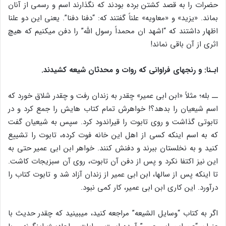
حضرات را به قصد کشتن برده بودند که نگذارند اسم و رسمی از آنان
بماند. «یزید» و «معاویه» علناً گفتند که: “دفنا دفنا”. یعنی این دو علنا
اظهار داشتند که “اشهد ان محمداً رسول الله” را دفن می‎کنیم که هیچ
اثری از آن باقی نماند!
ابـنا: و رنج‏های فراوانی که روات و محدثان شیعه کشیدند.
ــ بله؛ مثلاً «ابن ابی عمیر» چقدر به زندان رفت و چقدر شلاق خورد که
اسم شیعیان را بدهد؟! خواهرش تمام کتاب هایش را جمع کرد و در
تابوتی گذاشت و روی تابوت را قیراندود کرد. سپس به شیعیان گفت
که به اسم اینکه کسی از اهل این خانه فوت کرده، تابوت را تشییع
کنید و به نخلستان ببرند و دفنش کنند. خواهر ابن ابی عمیر حتی به
این نیز اکتفا نکرد و پس از دفن آن تابوت، روی آن سبزیجات کاشت.
تا اینکه پس از سال‎ها، ابن ابی عمیر از زندان آزاد شد و تابوت کتاب را
درآورد. این کاری ابن ابی عمیر، کار کمی نبود.
اگر به کتاب “وسایل الشیعه” مراجعه کنید، می‎بینید که چقدر حدیث با