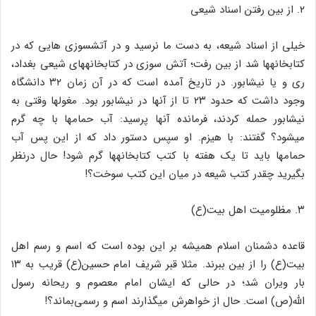
۲. از بین رفتن اسناد شیعی
خیلی از اسناد شیعه، به دست ما نرسید و در آتش‎سوزی هایی که در
کتابخانه‎ها شد از بین رفت؛ آتش سوزی در کتابخانه‏های شیعی بغداد،
ری و یا نیشابور. در تاریخ آمده است که در آن زمان ۳۲ دانشگاه
وجود داشت که حدود ۲۳ تا از آنها در نیشابور بود. مغول‏ها وقتی به
نیشابور حمله کردند، فرمانده آنها پرسید: آب حمام‎ها با چه گرم
می‎شود؟ گفتند: با هیزم. او سپس دستور داد که از این پس آب
حمام‎ها باید تا یک هفته با کتب کتابخانه‎ها گرم شود! حال درنظر
بگیرید چقدر کتب شیعه در میان این کتب سوخت؟!
۳. مظلومیت اهل بیت(ع)
قاعده دشمنان اسلام همیشه بر این بوده است که اسم و رسم اهل
بیت(ع) را از بین ببرند. مثلا قبر شریف امام حسین(ع) قریب به ۱۳
بار ویران شد؛ در حالی که ایشان امام معصوم و ریحانه رسول
الله(ص) است. حال از خواهرش می‎گذارند اسم و رسمی‌بماند؟!