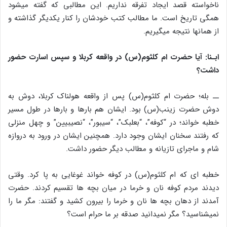
ناخواسته قصد ایجاد تفرقه نداریم. این مطالبی که گفته می‎شود
همگی تاریخ است. ما مطالب کتب خودشان را کنار یکدیگر گذاشته و
از همانها نتیجه می‏گیریم.
ابـنا: آیا حضرت ام کلثوم(س) در واقعه کربلا و سپس اسارت حضور
داشت؟
ــ بله؛ حضرت ام کلثوم(س) پس از واقعه هولناک کربلا، دوش به
دوش حضرت زینب(س) بود. ایشان هم بارها و بارها در طول مسیر
خطبه خواند؛ در “کوفه”، “بعلبک”، “سیبور”، “نصیبیین” و چهل منزلی
که رفتند سخنان ایشان وجود دارد. همچنین ایشان در ورود به دروازه
شام و ماجرای تازیانه و مطالب دیگر حضور داشت.
خطبه ای که ام کلثوم(س) در کوفه خواند غوغایی به پا کرد. وقتی
دیدند مردم کوفه نان و خرما در میان بچه ها تقسیم کردند. حضرت
آمدند از دهان بچه ها نان و خرما را بیرون کشید و گفتند: مگر ما را
نمی‎شناسید؟ مگر نمی‎دانید صدقه بر ما حرام است؟