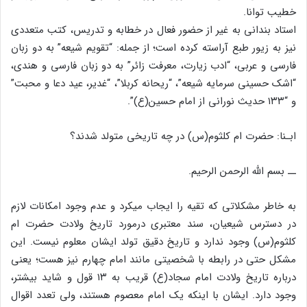
خطیب توانا.
استاد بندانی به غیر از حضور فعال در خطابه و تدریس، کتب متعددی
نیز به زیور طبع آراسته کرده است؛ از جمله: “تقویم شیعه” به دو زبان
فارسی و عربی، “ادب زیارت، معرفت زائر” به دو زبان فارسی و هندی،
“اشک حسینی سرمایه شیعه”، “ریحانه کربلا”، “غدیر، عید دعا و محبت”
و “۱۳۳ حدیث نورانی از امام حسین(ع)”.
ابـنا: حضرت ام کلثوم(س) در چه تاریخی متولد شدند؟
ــ بسم الله الرحمن الرحیم.
به خاطر مشکلاتی که تقیه را ایجاب می‏کرد و عدم وجود امکانات لازم
در دسترس شیعیان، سند معتبری درمورد تاریخ ولادت حضرت ام
کلثوم(س) وجود ندارد و تاریخ دقیق تولد ایشان معلوم نیست. این
مشکل حتی در رابطه با شخصیتی مانند امام چهارم نیز هست؛ یعنی
درباره تاریخ ولادت امام سجاد(ع) قریب به ۱۳ قول و شاید بیشتر،
وجود دارد. ایشان با اینکه یک امام معصوم هستند، ولی تعدد اقوال