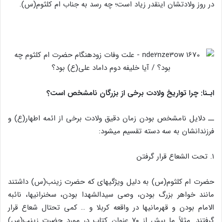
در روز ولادتشان اینقدر زیاد است؛ چه رسد به جناب ام کلثوم(س).
ابـنا: چرا تواریخ ولادت برخی از بزرگان نامشخص است؟
ــ دلایل نامشخص بودن زمان دقیق ولادت برخی از ائمه اطهار(ع) و
فرزندانشان به سه دسته تقسیم می‎شود:
۱. تحت الشعاع قرار گرفتن
حضرت ام کلثوم(س) به دلیل ویژگی‎های که حضرت زینب(س) داشتند
مانند خواهر بزرگ بودن، وصی سیدالشهدا بودن، سخنرانی‎ها، نائبه
الامام بودن و قهرمانی‏ها در واقعه کربلا و … کمی تحتال شعاع قرار
گرفتند. مثلاً ما بیش از ۷۰ عنوان کتاب در مورد حضرت زینب(س)