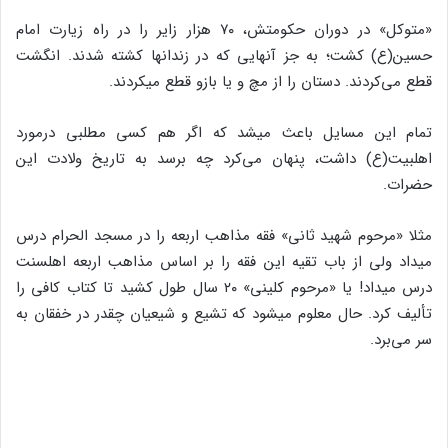
«متوکل» در دوران حکومتش، ۷۰ هزار زایر را در راه زیارت امام
حسین(ع) کشت؛ به جز آنهایی که در زندان‎ها کشته شدند. انگشت
قطع می‌کردند. دستان را از مچ و یا بازو قطع می‎کردند.
تمام این مسایل باعث می‏شد که اگر هم کسی مطلبی درمورد
اهل‎بیت(ع) داشت، پنهان می‌کرد چه برسد به تاریخ ولادت این
حضرات.
مثلا «مرحوم شهید ثانی» فقه مذاهب اربعه را در مسجد الحرام درس
می‎داد ولی از باب تقیه این فقه را بر اساس مذاهب اربعه اهل‎سنت
درس می‎داد! یا «مرحوم کلینی» ۲۰ سال طول کشید تا کتاب کافی را
تألیف کرد. حال معلوم می‎شود که تشیع و شیعیان چقدر در خفقان به
سر می‌برد.