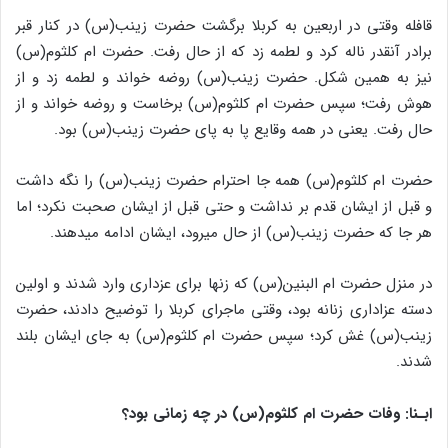
قافله وقتی در اربعین به کربلا بر‏گشت حضرت زینب(س) در کنار قبر
برادر آنقدر ناله ‎کرد و لطمه زد که از حال رفت. حضرت ام کلثوم(س)
نیز به همین شکل. حضرت زینب(س) روضه ‎خواند و لطمه ‎زد و از
هوش ‎رفت؛ سپس حضرت ام کلثوم(س) بر‎خاست و روضه ‎خواند و از
حال ‎رفت. یعنی در همه وقایع پا به پای حضرت زینب(س) بود.
حضرت ام کلثوم(س) همه جا احترام حضرت زینب(س) را نگه داشت
و قبل از ایشان قدم بر نداشت و حتی قبل از ایشان صحبت نکرد؛ اما
هر جا که حضرت زینب(س) از حال می‎رود، ایشان ادامه می‎دهند.
در منزل حضرت ام البنین(س) که زن‎ها برای عزداری وارد شدند و اولین
دسته عزاداری زنانه بود، وقتی ماجرای کربلا را توضیح دادند، حضرت
زینب(س) غش کرد؛ سپس حضرت ام کلثوم(س) به جای ایشان بلند
شدند.
ابـنا: وفات حضرت ام کلثوم(س) در چه زمانی بود؟