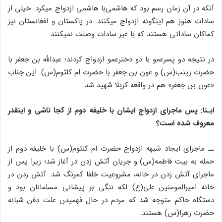
آنکه در آن زمان رسم بود که هاشمی‌با هاشمی ازدواج می‎کرد. خیلی از
سادات هنوز هم اینگونه ازدواج می‎کنند. در پاکستان و افغانستان نیز
کماکان ساداتی هستند که با غیر سادات وصلت نمی‎کنند.
در نتیجه دو پسرعمو با دو دخترعمو ازدواج کردند؛ عبدالله بن جعفر با
حضرت زینب(س) و عون بن جعفر با حضرت ام کلثوم(س). این جناب
«عون بن جعفر» هم در واقعه کربلا شهید شد.
ابـنا: پس ماجرای ازدواج ایشان با خلیفه دوم از کجا ناشی و اینقدر
معروف شده است؟
ــ ماجرای ایجاد شبهه ازدواج حضرت ام کلثوم(س) با خلیفه دوم از
حمله به بیت فاطمه(س) و جریان آتش زدن در آغاز شد؛ زیرا پس از
ماجرای آتش زدن در خانه، مشروعیت خلفا کمرنگ شد. آتش زدن در
خانه امیرالمومنین علی(ع)‌ لکه ننگی بر پیشانی مسلمانان بود و
دستگاه حاکم متوجه شد که مردم در حال فهمیدن علت دفن شبانه
حضرت زهرا(س) هستند.