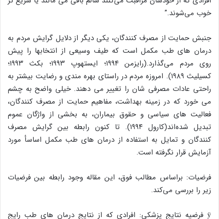
افرادی که از خودشان مراقبت می‌کنند سالم باقی می مانند یا سریع تر
خوب می‌شوند.”
جنبش حمایت از مصرف کنندگان، یکی دیگر از دلایل گرایش مردم به
درمان های طب مکمل است که طیف وسیعی از انتخابها را پیش
روی مردم می‌گذارد.(رایزمن ۱۹۹۴؛ ایستهوپ ۱۹۹۳؛ بکث ۱۹۹۳؛
کسیلیث ۱۹۸۹). امروزه مردم در راستای بهره مندی و رضایت بیشتر به
راحتی عادات مصرفی شان را تغییر می دهند. خیلی واضح به چشم
می خورد که در زمینه بهداشت، مفاهیم حمایت از مصرف کنندگان،
فعالیت های سیاسی و حقوق بیماران، به بخشی از واژگان عموم
تبدیل شده‌اند(کارول ۱۹۹۴). تا کنون رابطه بین گرایش مصرف
کنندگان و تمایل به استفاده از درمان های طب مکمل اساسأ مورد
آزمایش قرار نگرفته است.
فرضیات: براساس مطالب فوق، این مقاله وجود رابطه بین فرضیات
زیر را بررسی می‌کند.
ÿ فرضیه نتایج پزشکی: افرادی که از نتایج درمان های طب رایج