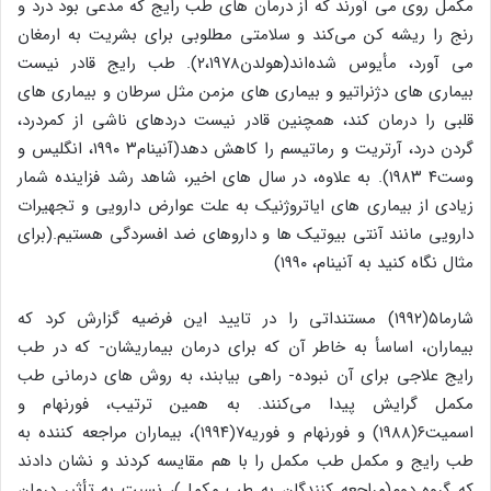
مکمل روی می آورند که از درمان های طب رایج که مدعی بود درد و
رنج را ریشه کن می‌کند و سلامتی مطلوبی برای بشریت به ارمغان
می آورد، مأیوس شده‌اند(هولدن۲،۱۹۷۸). طب رایج قادر نیست
بیماری های دژنراتیو و بیماری های مزمن مثل سرطان و بیماری های
قلبی را درمان کند، همچنین قادر نیست دردهای ناشی از کمردرد،
گردن درد، آرتریت و رماتیسم را کاهش دهد(آنینام۳ ۱۹۹۰، انگلیس و
وست۴ ۱۹۸۳). به علاوه، در سال های اخیر، شاهد رشد فزاینده شمار
زیادی از بیماری های ایاتروژنیک به علت عوارض دارویی و تجهیرات
دارویی مانند آنتی بیوتیک ها و داروهای ضد افسردگی هستیم.(برای
مثال نگاه کنید به آنینام، ۱۹۹۰)
شارما۵(۱۹۹۲) مستنداتی را در تایید این فرضیه گزارش کرد که
بیماران، اساسأ به خاطر آن که برای درمان بیماریشان- که در طب
رایج علاجی برای آن نبوده- راهی بیابند، به روش های درمانی طب
مکمل گرایش پیدا می‌کنند. به همین ترتیب، فورنهام و
اسمیت۶(۱۹۸۸) و فورنهام و فوریه۷(۱۹۹۴)، بیماران مراجعه کننده به
طب رایج و مکمل طب مکمل را با هم مقایسه کردند و نشان دادند
که گروه دوم(مراجعه کنندگان به طب مکمل)، نسبت به تأثیر درمان