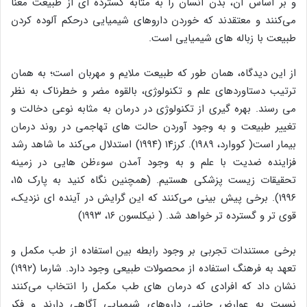
و بر اساس آن، بدن انسان را به مثابه گسترده ای از طبیعت معنا
می‌کنند و معتقدند که خوردن داروهای شیمیایی درحکم آلوده کردن
طبیعت با زباله های شیمیایی است.
از این دیدگاه، همان طور که طبیعت ملایم و مهربان است؛ به همان
ترتیب دستاوردهای علم و تکنولوژی، بالقوه مضر و خطرناک به نظر
می رسند. بهره گیری از تکنولوژی در درمان به مثابه نوعی دخالت و
تغییر طبیعت و به وجود آوردن حالت های تهاجمی در روند درمان
بیمار است( کووارد، ۱۹۸۹). کرز۱۴ (۱۹۹۴) استدلال می‌کند ما شاهد رشد
فزاینده ضدیت با علم و به وجود آمدن سوءظن هایی در زمینه
تحقیقات زیست پزشکی هستیم. (همچنین نگاه کنید به پارک ۱۵،
۱۹۹۶). برخی پیش بینی می‌کنند که این گرایش در آینده ای نزدیک،
قوی تر و گسترده تر خواهد شد. ( نیکلسون ۱۶، ۱۹۹۳)
برخی مستندات تجربی بر وجود رابطه بین استفاده از طب مکمل و
تعهد به فرهنگ استفاده از محصولات طبیعی وجود دارد. شارما (۱۹۹۲)
نشان داد که افرادی که درمان های طب مکمل را انتخاب می‌کنند
نسبت به عوارض جانبی داروهای شیمیایی آگاهی دارند و فکر