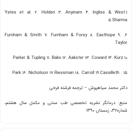
۱.Yates et al. 2. Holden 3. Anyinam 4. Ingliss & West
5.Sharma
6. Furnham & Smith 7. Furnham & Forey 8. Easthope 9.
Taylor
۱۰.Parker & Tupling 11. Bakx 12. Aakster 13. Coward 14. Kurz
۱۵ . Park 16. Nicholson 17.Riessman 18. Carroll 19.Cassilleth
دکتر محمد سیاهپوش – ترجمه فرشته فرخی
منبع: درمانگر نشریه تخصصی طب سنتی و مکمل سال هشتم،
شماره۳۲، زمستان ۱۳۹۰