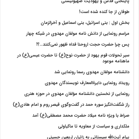
پایتختی قدس و یهودیت صهیونیستی
طوفان از جا کنده شده است!
بخش اول : بنی اسرائیل، بنی اسماعیل و آخرالزمان
مراسم رونمایی از دانش نامه مولفان مهدوی در شبکه چهار
پس چرا حضرت حجت اروحنا فداه ظهور نمی‌کنند…؟!
سیر تحولات قوم یهود از حضرت نوح(ع) تا حضرت عیسی(ع) در
ماهنامه موعود
دانشنامه مولفان مهدوی رسما رونمایی شد
رویداد رونمایی دایرةالمعارف نویسندگان مهدوی
رونمایی از نخستین دانشنامه مؤلفان مهدوی در حوزه هنری
راز شگفت‌انگیز سوره حمد در گفت‌وگوی قیصر روم و امام هادی(ع)
صراط با ویژه نامه میلاد حضرت محمد مصطفی(ع) آمد
ملکداری و سیاست از معاویه تا ماکیاولی
پیام آیت‌الله سیستانی به زائران اربعین حسینی