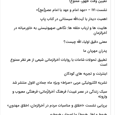
تعیین وقت ظهور، ممنوع!
نشست ۱۷۱ – «عهد امام و عهد با امام عصر(عج)»
اهمیت دیدار با آیت‌الله سیستانی در کتاب پاپ
هابیت ها و ارباب حلقه ها: نگاهی صهیونیستی به خاورمیانه در
آخرالزمان
معنی دقیق اولیاء الله چیست؟
پدران مهربان ما
تطبیق تحولات شامات با روایات آخرالزمانی شیعی از هر نظر ممنوع
است
اینترنت و تجربه های کودکان
نشریه الکترونیکی عربی «صراط» ویژه ماه جمادی الاول منتشر شد
سبک زندگی در عصر غیبت/ فرهنگ آخرالزّمانی؛ فرهنگی معیوب و
وارونه
برپایی نشست «اخلاق و مناسبات مردم در آخرالزمان، اخلاق مهدوی»
هبوط و اهل هبوط/ ما اصحاب هبوطیم