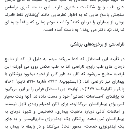
های طب رایج شکاکیت بیشتری دارند. این نتیجه گیری براساس
سنجش پاسخ هایی که به اظهار نظرهایی مانند “پزشکان فقط قادرند
برخی از بیماران را درمان کنند” و”اغلب مردم زمانی که واقعأ چاره ای
ندارند، نزد دکتر می روند.” به دست آمده است.
نارضایتی از برخوردهای پزشکی
در تأیید این استدلال که ادعا می‌کند مردم به دلیل آن که از نتایج
درمان های طب رایج، ناراضی اند به طب مکمل روی می آورند؛ این
فرضیه مطرح می‌شود که آنان به طور کلی از نحوه برخورد پزشکان با
بیماران نیز ناراضی اند. ( ایستهوپ۸ ۱۹۹۳؛ شارما ۱۹۹۰؛ تایلر۹ ۱۹۸۴؛
پارکر و تاپلینگ۱۰ ۱۹۷۷).در نهایت این استدلال فرض را بر این می‌گیرد
که پزشکان “احساسات انسانی” خود را دست داده‌اند. آنها وقت بسیار
کمی‌برای بیمارانشان می‌گذارند، برای آنان احترام زیادی قایل نیستند
و اطلاعات کافی درباره ماهیت بیماری، تشخیص و شیوه درمان به
بیمارانشان نمی دهند. پزشکان یک ایدئولوژی ماتریالیستی را به جای
یک ایدئولوژی خدمت- محور اتخاذ می‌کنند و در رابطه با بیمار، به