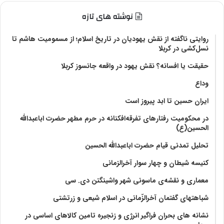
نوشته های تازه
روایتی ناگفته از نقش یهودیان در تاریخ اسلام؛ از مسمومیت هاشم تا
نسل‌کشی در کربلا
حقیقت یا افسانه؟‌ نقش یهود در واقعه جانسوز کربلا
وداع
ایران حسین تا ابد پیروز است
در محکومیت رفتارهای تفرقه‌افکنانه در حرم مطهر حضرت اباعبدالله
الحسین(ع)
تحلیل تمدنی قیام حضرت اباعبدالله الحسین
کنیسه شیطان و چهار سوار آخرالزمانی
معماری و نقشه‌ی ماسونی شهر واشينگتن دی. سی
شباهتهای گفتمان آخر‌الزّمانی در اسلام شیعی و زرتشتی
نشانه های بحران فراگیر انرژی و زنجیره تامین کالاهای اساسی در