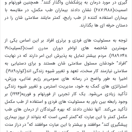
گیری در مورد درمان به پزشکشان واگذار کنند”. همچنین فورنهام و
اسمیت(۶۸۷:۱۹۸۸) نشان دادند بیماران طب مکمل، در مقایسه با
بیماران استفاده کننده از طب رایج، کمتر مایلند سلامتی شان را در
دستان حرفه ای ها بگذارند.
توجه به مسئولیت های فردی و برتری افراد بر این اساس یکی از
مهمترین شاخصه های اواخر دوران مدرن است(کسیلیث۱۹
۱۹۸۹:۲۴۸). مردم بیشتر تمایل به پذیرش این امر دارند که در نهایت
“افراد” خودشان مسئول سلامتی شان هستند و برای دستیابی به
سلامتی نیازمند کار سخت، تعهد و تغییر شیوه زندگی اند(کوارد۱۹۸۹).
اخیرا به طور واضح در رسانه های عمومی‌بر رژیم غذایی، ورزش،
استراتژی های کمک به خود، مدیریت استرس و تغییر شیوه زندگی
تأکید زیادی می‌شود. یک کار تجربی از فورنهام و فوریه(۱۹۹۴) بر
وجود رابطه بین باور به مسئولیت های فردی و استفاده از طب مکمل
تأکید می‌کند. آنها نشان دادند که بهره گیرندگان از درمان های طب
مکمل کمتر با این عبارت که”کمتر کسی است که بتواند از بروز بیماری
پیشگیری کند” موافقند و بیشتر با این عبارت موافقند که” در دراز مدت