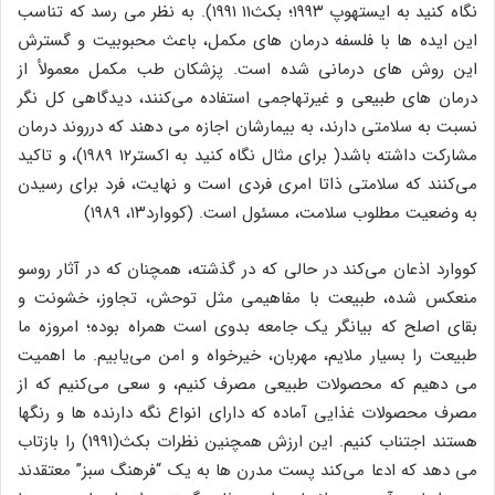
نگاه کنید به ایستهوپ ۱۹۹۳؛ بکث۱۱ ۱۹۹۱). به نظر می رسد که تناسب
این ایده ها با فلسفه درمان های مکمل، باعث محبوبیت و گسترش
این روش های درمانی شده است. پزشکان طب مکمل معمولأ از
درمان های طبیعی و غیرتهاجمی استفاده می‌کنند، دیدگاهی کل نگر
نسبت به سلامتی دارند، به بیمارشان اجازه می دهند که درروند درمان
مشارکت داشته باشد( برای مثال نگاه کنید به اکستر۱۲ ۱۹۸۹)، و تاکید
می‌کنند که سلامتی ذاتا امری فردی است و نهایت، فرد برای رسیدن
به وضعیت مطلوب سلامت، مسئول است. (کووارد۱۳، ۱۹۸۹)
کووارد اذعان می‌کند در حالی که در گذشته، همچنان که در آثار روسو
منعکس شده، طبیعت با مفاهیمی مثل توحش، تجاوز، خشونت و
بقای اصلح که بیانگر یک جامعه بدوی است همراه بوده؛ امروزه ما
طبیعت را بسیار ملایم، مهربان، خیرخواه و امن می‌یابیم. ما اهمیت
می دهیم که محصولات طبیعی مصرف کنیم، و سعی می‌کنیم که از
مصرف محصولات غذایی آماده که دارای انواع نگه دارنده ها و رنگها
هستند اجتناب کنیم. این ارزش همچنین نظرات بکث(۱۹۹۱) را بازتاب
می دهد که ادعا می‌کند پست مدرن ها به یک “فرهنگ سبز” معتقدند