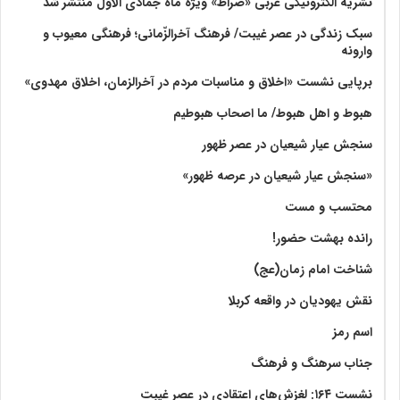
نشریه الکترونیکی عربی «صراط» ویژه ماه جمادی الاول منتشر شد
سبک زندگی در عصر غیبت/ فرهنگ آخرالزّمانی؛ فرهنگی معیوب و
وارونه
برپایی نشست «اخلاق و مناسبات مردم در آخرالزمان، اخلاق مهدوی»
هبوط و اهل هبوط/ ما اصحاب هبوطیم
سنجش عیار شیعیان در عصر ظهور
«سنجش عیار شیعیان در عرصه ظهور»
محتسب و مست
رانده بهشت‌ حضور!
شناخت امام زمان(عج)
نقش یهودیان در واقعه کربلا
اسم رمز
جناب سرهنگ و فرهنگ
نشست ۱۶۴: لغزش‌های اعتقادی در عصر غیبت