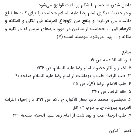
داخل شدن به حمام با شکم پر باعث قولنج می‌شود.
و در حدیث دیگری امام رضا علیه السلام حجامت را برای کلیه ها نافع
دانسته می فرماید:
و ینفع من الاوجاع المزمنه فی الکلی و المثانه و
الارحام الی..
، حجامت از ساقین در مورد دردهای مزمن که در کلیه و
مثانه و … پیدا می‌شود سودمند است.(۷)
منابع
۱. رساله الذهبیه ص ۱۹
۲. اخبار و آثار حضرت امام رضا علیه السلام، ص ۷۳۶
۳. طب الرضا- طب و بهداشت از امام رضا علیه السلام صفحه ۹۱
۴. طب الامام الرضا (ع)، ص ۳۵
۵. فقه الرضا، ص ۳۴۰
۶. مجلسى، محمد باقر، بحار الأنوار، ج ۵۹، ص ۳۲۱، دار إحیاء التراث
العربی، بیروت، چاپ دوم، ۱۴۰۳ق.
۷. طب الرضا- طب و بهداشت از امام رضا علیه السلام صفحه ۲۲۲
قدس آنلاین