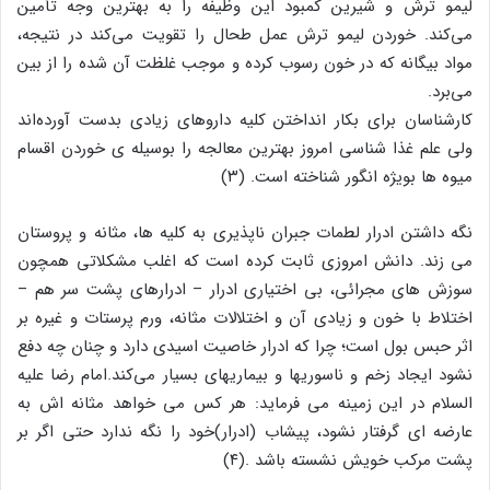
لیمو ترش و شیرین کمبود این وظیفه را به بهترین وجه تأمین
می‌کند. خوردن لیمو ترش عمل طحال را تقویت می‌کند در نتیجه،
مواد بیگانه که در خون رسوب کرده و موجب غلظت آن شده را از بین
می‌برد.
کارشناسان برای بکار انداختن کلیه داروهای زیادی بدست آورده‌اند
ولی علم غذا شناسی امروز بهترین معالجه را بوسیله ی خوردن اقسام
میوه ها بویژه انگور شناخته است. (۳)
نگه داشتن ادرار لطمات جبران ناپذیری به کلیه ها، مثانه و پروستان
می زند. دانش امروزی ثابت کرده است که اغلب مشکلاتی همچون
سوزش های مجرائی، بی اختیاری ادرار – ادرارهای پشت سر هم –
اختلاط با خون و زیادی آن و اختلالات مثانه، ورم پرستات و غیره بر
اثر حبس بول است؛ چرا که ادرار خاصیت اسیدی دارد و چنان چه دفع
نشود ایجاد زخم و ناسوریها و بیماریهای بسیار می‌کند.امام رضا علیه
السلام در این زمینه می فرماید: هر کس می خواهد مثانه اش به
عارضه ای گرفتار نشود، پیشاب (ادرار)خود را نگه ندارد حتی اگر بر
پشت مرکب خویش نشسته باشد .(۴)