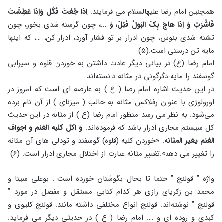
همچنین امام رضا علیه‏السلام می فرمایند:
اِذا جُعْتَ فَکُل وَاِذا عَطِشْتَ
فَاشْرَبْ وَ اِذا هاجَ بِکَ البَولُ فَبُلْ، وَ …،
چون گرسنه شدى بخور، چون
تشنه شدى بنوش، چون ادرار بر تو فشار آورد، ادرار کن، …، که اینها
مایه تن درستى است.(۵)
امام رضا (ع) در بیانی دیگر عادت داشتن به خوردن قلوه و سیرابی
گوسفند را مایه دگرگونی در مثانه دانسته‌اند .
در این حدیث اشاره امام رضا ( ع ) به عارضه ای است که امروز در
اورولوژی با عنوان رفلاکس مثانه به حالب ( میزنای ) از آن نام برده
می‌شود. به نظر می رسد منظور امام رضا (ع ) از مثانه در این حدیث
کل سیستم مجاری ادرار باشد که فرموده‌اند:
و اکل کلیه الغنم و اجواف
الغنم یغیر المثانه
. «خوردن کلیه‏ (قلوه) گوسفند و تودلی هاى آن مثانه
را تغییر می دهد».تغییر مثانه عبارت از اختلال مجارى ادرار است‏. (۶)
واژه ” قولنج ” حتما تا بحال بگوشتان خورده است . بوعلی سینا و
محمد بن ‌زکریای رازی هر کدام کتابی مستقل و مفصل در مورد ”
قولنج ” نوشته‌اند. قولنج انواع مختلفی داشته مانند: قولنج کلیوی و
کبدی و روده ای و …. امام رضا ( ع ) در حدیثی دیگر می فرماید: