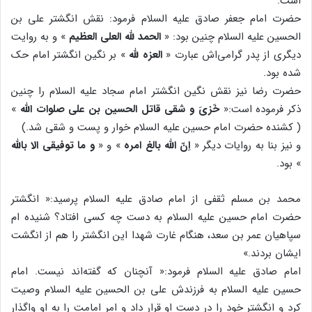
است:
حضرت امام جعفر صادق علیه السلام فرمود: نقش انگشتر علی بن
الحسین علیه السلام چنین بود: «
الحمد لله العلی العظیم
» و به روایت
دیگری از پدر گرامی‌اش عبارت «
العزه لله
» بر نگین انگشتر امام حک
شده بود.
حضرت رضا نیز نقش نگین انگشتر امام سجاد علیه السلام را چنین
ذکر فرموده است:«
خَزیَ و شقی قاتل الحسین بن علی صلوات الله
»
( کشنده حضرت امام حسین علیه السلام خوار و پست و شقی شد.)
و نیز بنا به روایات دیگر «
اِنّ الله بالغ امره
» و «
و ما توفیقی الا بالله
» بود.
محمد بن مسلم ثقفی از امام صادق علیه السلام پرسید:« انگشتر
حضرت امام حسین علیه السلام به دست چه کسی افتاد؟ شنیده ام
سپاهیان عمر بن سعد، هنگام غارت شهدا این انگشتر را هم از انگشت
ایشان بردند.»
امام صادق علیه السلام فرمود:« آنچنان که گفته‌اند نیست. امام
حسین علیه السلام به فرزندش علی بن الحسین علیه السلام وصیت
کرد و انگشتر خود را در دست او قرار داد و امر امامت را به او واگذار