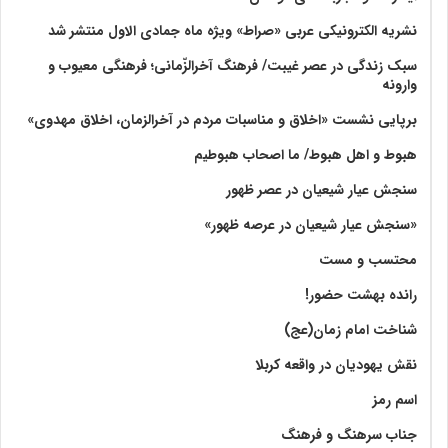
نشریه الکترونیکی عربی «صراط» ویژه ماه جمادی الاول منتشر شد
سبک زندگی در عصر غیبت/ فرهنگ آخرالزّمانی؛ فرهنگی معیوب و
وارونه
برپایی نشست «اخلاق و مناسبات مردم در آخرالزمان، اخلاق مهدوی»
هبوط و اهل هبوط/ ما اصحاب هبوطیم
سنجش عیار شیعیان در عصر ظهور
«سنجش عیار شیعیان در عرصه ظهور»
محتسب و مست
رانده بهشت‌ حضور!
شناخت امام زمان(عج)
نقش یهودیان در واقعه کربلا
اسم رمز
جناب سرهنگ و فرهنگ