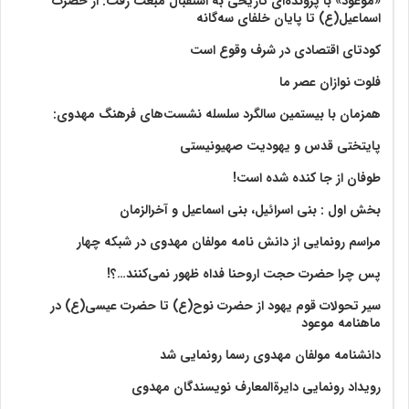
«موعود» با پرونده‌ای تاریخی به استقبال مبعث رفت: از حضرت
اسماعیل(ع) تا پایان خلفای سه‌گانه
کودتای اقتصادی در شرف وقوع است
فلوت نوازان عصر ما
همزمان با بیستمین سالگرد سلسله نشست‌های فرهنگ مهدوی:‌
پایتختی قدس و یهودیت صهیونیستی
طوفان از جا کنده شده است!
بخش اول : بنی اسرائیل، بنی اسماعیل و آخرالزمان
مراسم رونمایی از دانش نامه مولفان مهدوی در شبکه چهار
پس چرا حضرت حجت اروحنا فداه ظهور نمی‌کنند…؟!
سیر تحولات قوم یهود از حضرت نوح(ع) تا حضرت عیسی(ع) در
ماهنامه موعود
دانشنامه مولفان مهدوی رسما رونمایی شد
رویداد رونمایی دایرةالمعارف نویسندگان مهدوی