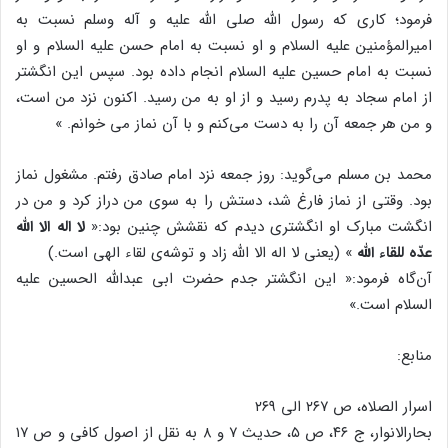
فرمود؛ کاری که رسول الله صلی الله علیه و آله وسلم نسبت به
امیرالمؤمنین علیه السلام و او نسبت به امام حسن علیه السلام و او
نسبت به امام حسین علیه السلام انجام داده بود. سپس این انگشتر
از امام سجاد به پدرم رسید و از او به من رسید. اکنون نزد من است،
و من هر جمعه آن را به دست می‌کنم و با آن نماز می خوانم. »
محمد بن مسلم می‌گوید: روز جمعه نزد امام صادق رفتم. مشغول نماز
بود. وقتی از نماز فارغ شد، دستش را به سوی من دراز کرد و من در
انگشت مبارک او انگشتری دیدم که نقشش چنین بود:«
لا اله الا الله
عدّه للقاء الله
» (یعنی لا اله الا الله زاد و توشه‌ی لقاء الهی است.)
آن‌گاه فرمود:« این انگشتر جدم حضرت ابی عبدالله الحسین علیه
السلام است.»
منابع:
اسرار الصلاه، ص ۲۶۷ الی ۲۶۹
بحارالانوار، ج ۴۶، ص ۵، حدیث ۷ و ۸ به نقل از اصول کافی و ص ۱۷