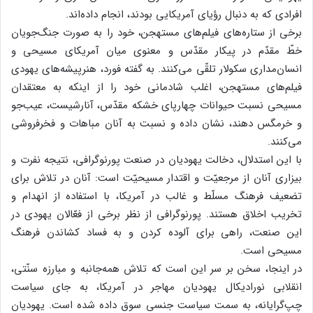
افرادی که به دنبال رؤیای آمریکایی بودند، انجام داده‌اند.
برخی از ستاره‌های فیلم‌های مستهجن، خود را به صورت جنگ‌جویان
خطّ مقدّم در پیکار مقدّس و معنوی میان آمریکای مسیحی و
انسان‌مداری سکولار تلقّی می‌کنند. به گفته فورد، هنرپیشه‌های یهودی
فیلم‌های مستهجن، اغلب شادمانی خود را از اینکه به معتقدان
مسیحی نسبت حیوانات چهارپای خشکه مقدّس، آنارشیست، عیب‌جو
و خرمگس دهند، نشان داده و نسبت به آنان مباهات و فخرفروشی
می‌کنند.
با این استدلال، دخالت یهودیان در صنعت پورنوگرافی، نتیجه نفرت و
بیزاری آنان از مرجعیّت و اقتدار مسیحیّت است: آنان در تلاش برای
تضعیف فرهنگ مسلّط و غالب در آمریکا، با استفاده از انهدام و
تخریب اخلاق هستند. پورنوگرافی از نظر برخی از فعّالان یهودی در
این صنعت، راهی برای آلوده کردن و به فساد کشاندن فرهنگ
مسیحی است.
در اینجا، سخن بر سر این است که تلاش همه‌جانبه و مبارزه سنّتی،
انقلابی نورادیکال یهودیان مهاجر در آمریکا، به جای سیاست
چپ‌گرایانه، به سمت سیاست جنسی سوق داده شده است. یهودیان