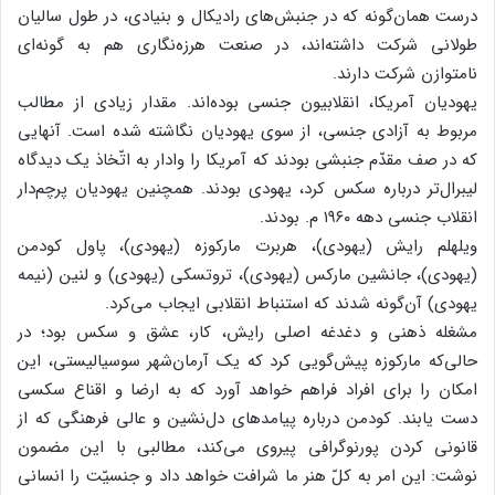
درست همان‌گونه که در جنبش‌های رادیکال و بنیادی، در طول سالیان
طولانی شرکت داشته‌اند، در صنعت هرزه‌نگاری هم به گونه‌ای
نامتوازن شرکت دارند.
یهودیان آمریکا، انقلابیون جنسی بوده‌اند. مقدار زیادی از مطالب
مربوط به آزادی جنسی، از سوی یهودیان نگاشته شده است. آنهایی
که در صف مقدّم جنبشی بودند که آمریکا را وادار به اتّخاذ یک دیدگاه
لیبرال‌تر درباره سکس کرد، یهودی بودند. همچنین یهودیان پرچم‌دار
انقلاب جنسی دهه ۱۹۶۰ م. بودند.
ویلهلم رایش (یهودی)، هربرت مارکوزه (یهودی)، پاول کودمن
(یهودی)، جانشین مارکس (یهودی)، تروتسکی (یهودی) و لنین (نیمه
یهودی) آن‌گونه شدند که استنباط انقلابی ایجاب می‌کرد.
مشغله ذهنی و دغدغه اصلی رایش، کار، عشق و سکس بود؛ در
حالی‌که مارکوزه پیش‌گویی کرد که یک آرمان‌شهر سوسیالیستی، این
امکان را برای افراد فراهم خواهد آورد که به ارضا و اقناع سکسی
دست یابند. کودمن درباره پیامدهای دل‌نشین و عالی فرهنگی که از
قانونی کردن پورنوگرافی پیروی می‌کند، مطالبی با این مضمون
نوشت: این امر به کلّ هنر ما شرافت خواهد داد و جنسیّت را انسانی