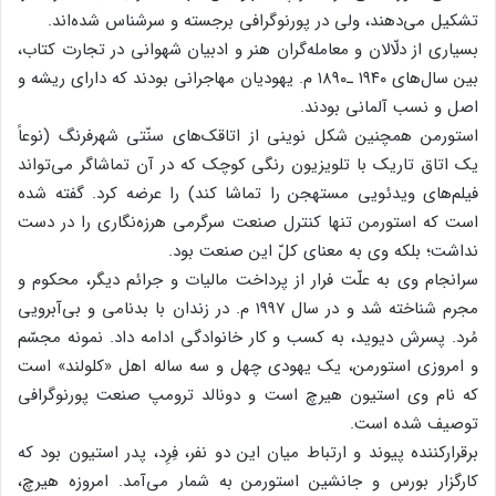
تشکیل می‌دهند، ولی در پورنوگرافی برجسته و سرشناس شده‌اند.
بسیاری از دلّالان و معامله‌گران هنر و ادبیان شهوانی در تجارت کتاب،
بین سال‌های ۱۹۴۰ ـ۱۸۹۰ م. یهودیان مهاجرانی بودند که دارای ریشه و
اصل و نسب آلمانی بودند.
استورمن همچنین شکل نوینی از اتاقک‌های سنّتی شهرفرنگ (نوعاً
یک اتاق تاریک با تلویزیون رنگی کوچک که در آن تماشاگر می‌تواند
فیلم‌های ویدئویی مستهجن را تماشا کند) را عرضه کرد. گفته شده
است که استورمن تنها کنترل صنعت سرگرمی هرزه‌نگاری را در دست
نداشت؛ بلکه وی به معنای کلّ این صنعت بود.
سرانجام وی به علّت فرار از پرداخت مالیات و جرائم دیگر، محکوم و
مجرم شناخته شد و در سال ۱۹۹۷ م. در زندان با بدنامی و بی‌آبرویی
مُرد. پسرش دیوید، به کسب و کار خانوادگی ادامه داد. نمونه مجسّم
و امروزی استورمن، یک یهودی چهل و سه ساله اهل «کلولند» است
که نام وی استیون هیرچ است و دونالد ترومپ صنعت پورنوگرافی
توصیف شده است.
برقرارکننده پیوند و ارتباط میان این دو نفر، فِرِد، پدر استیون بود که
کارگزار بورس و جانشین استورمن به شمار می‌آمد. امروزه هیرچ،