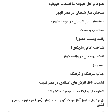
هبوط و اهل هبوط/ ما اصحاب هبوطیم
سنجش عیار شیعیان در عصر ظهور
«سنجش عیار شیعیان در عرصه ظهور»
محتسب و مست
رانده بهشت‌ حضور!
شناخت امام زمان(عج)
نقش یهودیان در واقعه کربلا
اسم رمز
جناب سرهنگ و فرهنگ
نشست ۱۶۴: لغزش‌های اعتقادی در عصر غیبت
شماره ۲۸۰ و ۲۸۱ مجله موعود منتشر شد
لزوم درج سالروز آغاز غیبت کبری امام زمان (س) در تقویم رسمی
کشور