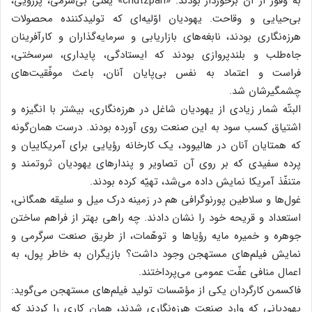
به وفور از آن برخوردار بودند: «chutzpah» یعنی بی‌شرمی، پررویی،
بی‌حیایی و وقاحت. یهودیان اوّلیه‌ای که تولیدکننده محصولات
هرزه‌نگاری بودند، نابغه‌های بازاریابی و سرمایه‌گذاران و کارآفرینان
جاه‌طلب و بلندپروازی بودند که ایستادگی، پایداری، سرسختی،
فراست و اعتماد به نفس بی‌پایان آنان، باعث موفّقیت‌های
چشمگیرشان شد.
البتّه شمار زیادی از یهودیان شاغل در هرزه‌نگاری، بیشتر با انگیزه و
اشتیاق کسب سود به این صنعت روی آورده بودند. درست همان‌گونه
که همتایان آنان در هالیوود، یک کارخانه رؤیایی برای آمریکاییان و
پرده سفیدی که بر روی آن تصاویر و پندارهای یهودیان ثروتمند و
متنفّذ آمریکا نمایش داده می‌شد، تهیّه کرده بودند.
غول‌ها و سلاطین پورنوگرافی هم در زمینه درک میل و سلیقه همگانی،
استعداد و قریحه خود را نشان دادند. چه راهی بهتر از فراهم ساختن
جوهره و خمیره مایه رؤیاها و توهّمات، از طریق صنعت سرگرمی و
نمایش فیلم‌های مستهجن وجود داشت؟ بازیگران به خاطر پول، به
اعمال منافی عفّت عمومی می‌پرداختند.
فاکسمن کارگردان یکی از مؤسّسات تولید فیلم‌های مستهجن می‌گوید:
یهودیانی که وارد صنعت هرزه‌نگاری شدند، همان کاری را کردند که