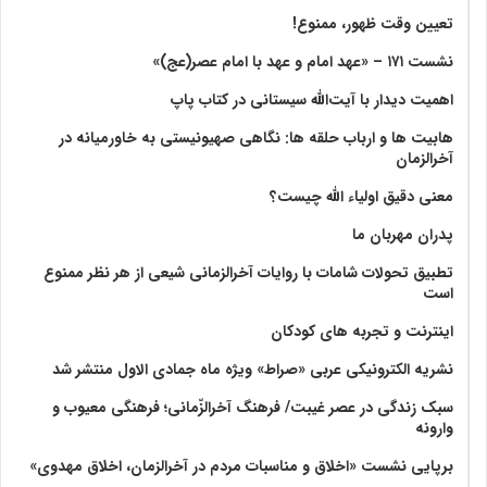
تعیین وقت ظهور، ممنوع!
نشست ۱۷۱ – «عهد امام و عهد با امام عصر(عج)»
اهمیت دیدار با آیت‌الله سیستانی در کتاب پاپ
هابیت ها و ارباب حلقه ها: نگاهی صهیونیستی به خاورمیانه در
آخرالزمان
معنی دقیق اولیاء الله چیست؟
پدران مهربان ما
تطبیق تحولات شامات با روایات آخرالزمانی شیعی از هر نظر ممنوع
است
اینترنت و تجربه های کودکان
نشریه الکترونیکی عربی «صراط» ویژه ماه جمادی الاول منتشر شد
سبک زندگی در عصر غیبت/ فرهنگ آخرالزّمانی؛ فرهنگی معیوب و
وارونه
برپایی نشست «اخلاق و مناسبات مردم در آخرالزمان، اخلاق مهدوی»