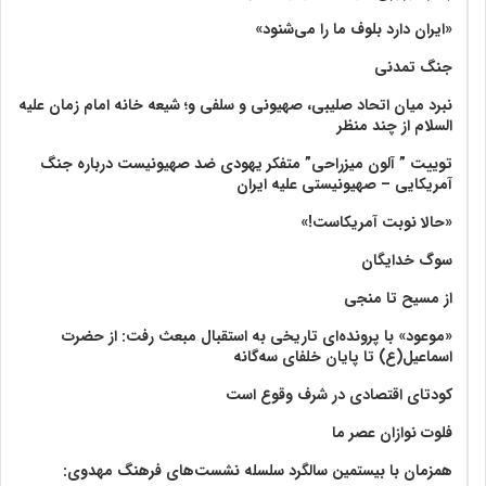
«ایران دارد بلوف ما را می‌شنود»
جنگ تمدنی
نبرد میان اتحاد صلیبی، صهیونی و سلفی و؛ شیعه خانه امام زمان علیه
السلام از چند منظر
توییت ” آلون میزراحی” متفکر یهودی ضد صهیونیست درباره جنگ
آمریکایی – صهیونیستی علیه ایران
«حالا نوبت آمریکاست!»
سوگ خدایگان
از مسیح تا منجی
«موعود» با پرونده‌ای تاریخی به استقبال مبعث رفت: از حضرت
اسماعیل(ع) تا پایان خلفای سه‌گانه
کودتای اقتصادی در شرف وقوع است
فلوت نوازان عصر ما
همزمان با بیستمین سالگرد سلسله نشست‌های فرهنگ مهدوی:‌