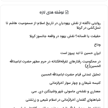
نوشته های تازه
روایتی ناگفته از نقش یهودیان در تاریخ اسلام؛ از مسمومیت هاشم تا
نسل‌کشی در کربلا
حقیقت یا افسانه؟‌ نقش یهود در واقعه جانسوز کربلا
وداع
ایران حسین تا ابد پیروز است
در محکومیت رفتارهای تفرقه‌افکنانه در حرم مطهر حضرت اباعبدالله
الحسین(ع)
تحلیل تمدنی قیام حضرت اباعبدالله الحسین
کنیسه شیطان و چهار سوار آخرالزمانی
معماری و نقشه‌ی ماسونی شهر واشينگتن دی. سی
شباهتهای گفتمان آخر‌الزّمانی در اسلام شیعی و زرتشتی