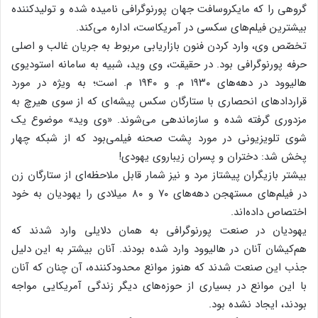
گروهی را که مایکروسافت جهان پورنوگرافی نامیده شده و تولیدکننده
بیشترین فیلم‌های سکسی در آمریکاست، اداره می‌کند.
تخصّص وی، وارد کردن فنون بازاریابی مربوط به جریان غالب و اصلی
حرفه پورنوگرافی بود. در حقیقت، وی وید، شبیه به سامانه استودیوی
هالیوود در دهه‌های ۱۹۳۰ م. و ۱۹۴۰ م. است؛ به ویژه در مورد
قراردادهای انحصاری با ستارگان سکس پیشه‌ای که از سوی هیرچ به
مزدوری گرفته شده و سازماندهی می‌شوند. «وی وید» موضوع یک
شوی تلویزیونی در مورد پشت صحنه فیلمی‌بود که از شبکه چهار
پخش شد: دختران و پسران زیباروی یهودی!
بیشتر بازیگران پیشتاز مرد و نیز شمار قابل ملاحظه‌ای از ستارگان زن
در فیلم‌های مستهجن دهه‌های ۷۰ و ۸۰ میلادی را یهودیان به خود
اختصاص داده‌اند.
یهودیان در صنعت پورنوگرافی به همان دلایلی وارد شدند که
هم‌کیشان آنان در هالیوود وارد شده بودند. آنان بیشتر به این دلیل
جذب این صنعت شدند که هنوز موانع محدودکننده، آن چنان که آنان
با این موانع در بسیاری از حوزه‌های دیگر زندگی آمریکایی مواجه
بودند، ایجاد نشده بود.