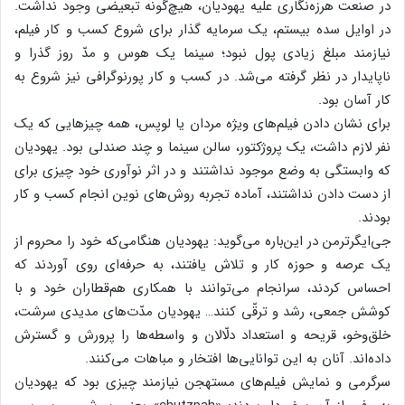
در صنعت هرزه‌نگاری علیه یهودیان، هیچ‌گونه تبعیضی وجود نداشت.
در اوایل سده بیستم، یک سرمایه گذار برای شروع کسب و کار فیلم،
نیازمند مبلغ زیادی پول نبود؛ سینما یک هوس و مدّ روز گذرا و
ناپایدار در نظر گرفته می‌شد. در کسب و کار پورنوگرافی نیز شروع به
کار آسان بود.
برای نشان دادن فیلم‌های ویژه مردان یا لوپس، همه چیزهایی که یک
نفر لازم داشت، یک پروژکتور، سالن سینما و چند صندلی بود. یهودیان
که وابستگی به وضع موجود نداشتند و در اثر نوآوری خود چیزی برای
از دست دادن نداشتند، آماده تجربه روش‌های نوین انجام کسب و کار
بودند.
جی‌ایگرترمن در این‌باره می‌گوید: یهودیان هنگامی‌که خود را محروم از
یک عرصه و حوزه کار و تلاش یافتند، به حرفه‌ای روی آوردند که
احساس کردند، سرانجام می‌توانند با همکاری هم‌قطاران خود و با
کوشش جمعی، رشد و ترقّی کنند… یهودیان مدّت‌های مدیدی سرشت،
خلق‌وخو، قریحه و استعداد دلّالان و واسطه‌ها را پرورش و گسترش
داده‌اند. آنان به این توانایی‌ها افتخار و مباهات می‌کنند.
سرگرمی و نمایش فیلم‌های مستهجن نیازمند چیزی بود که یهودیان