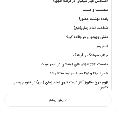
«سنجش عیار شیعیان در عرصه ظهور»
محتسب و مست
رانده بهشت‌ حضور!
شناخت امام زمان(عج)
نقش یهودیان در واقعه کربلا
اسم رمز
جناب سرهنگ و فرهنگ
نشست ۱۶۴: لغزش‌های اعتقادی در عصر غیبت
شماره ۲۸۰ و ۲۸۱ مجله موعود منتشر شد
لزوم درج سالروز آغاز غیبت کبری امام زمان (س) در تقویم رسمی
کشور
نمایش بیشتر