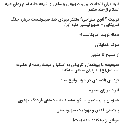
نبرد میان اتحاد صلیبی، صهیونی و سلفی و؛ شیعه خانه امام زمان علیه
السلام از چند منظر
توییت ” آلون میزراحی” متفکر یهودی ضد صهیونیست درباره جنگ
آمریکایی – صهیونیستی علیه ایران
«حالا نوبت آمریکاست!»
سوگ خدایگان
از مسیح تا منجی
«موعود» با پرونده‌ای تاریخی به استقبال مبعث رفت: از حضرت
اسماعیل(ع) تا پایان خلفای سه‌گانه
کودتای اقتصادی در شرف وقوع است
فلوت نوازان عصر ما
همزمان با بیستمین سالگرد سلسله نشست‌های فرهنگ مهدوی:‌
پایتختی قدس و یهودیت صهیونیستی
طوفان از جا کنده شده است!