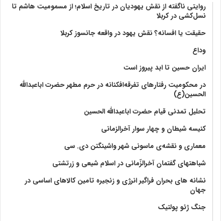
روایتی ناگفته از نقش یهودیان در تاریخ اسلام؛ از مسمومیت هاشم تا
نسل‌کشی در کربلا
حقیقت یا افسانه؟‌ نقش یهود در واقعه جانسوز کربلا
وداع
ایران حسین تا ابد پیروز است
در محکومیت رفتارهای تفرقه‌افکنانه در حرم مطهر حضرت اباعبدالله
الحسین(ع)
تحلیل تمدنی قیام حضرت اباعبدالله الحسین
کنیسه شیطان و چهار سوار آخرالزمانی
معماری و نقشه‌ی ماسونی شهر واشينگتن دی. سی
شباهتهای گفتمان آخر‌الزّمانی در اسلام شیعی و زرتشتی
نشانه های بحران فراگیر انرژی و زنجیره تامین کالاهای اساسی در
جهان
جنگ ژئو پولتیک