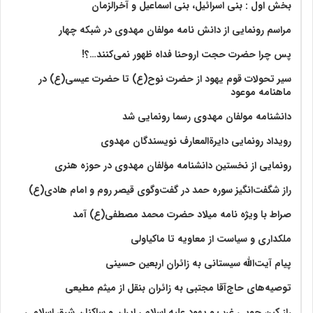
بخش اول : بنی اسرائیل، بنی اسماعیل و آخرالزمان
مراسم رونمایی از دانش نامه مولفان مهدوی در شبکه چهار
پس چرا حضرت حجت اروحنا فداه ظهور نمی‌کنند…؟!
سیر تحولات قوم یهود از حضرت نوح(ع) تا حضرت عیسی(ع) در
ماهنامه موعود
دانشنامه مولفان مهدوی رسما رونمایی شد
رویداد رونمایی دایرةالمعارف نویسندگان مهدوی
رونمایی از نخستین دانشنامه مؤلفان مهدوی در حوزه هنری
راز شگفت‌انگیز سوره حمد در گفت‌وگوی قیصر روم و امام هادی(ع)
صراط با ویژه نامه میلاد حضرت محمد مصطفی(ع) آمد
ملکداری و سیاست از معاویه تا ماکیاولی
پیام آیت‌الله سیستانی به زائران اربعین حسینی
توصیه‌های حاج‌آقا مجتبی به زائران بنقل از میثم مطیعی
راز کین جویی غرب و یهود علیه اسلام ، ایران و ساکنان شرق اسلامی