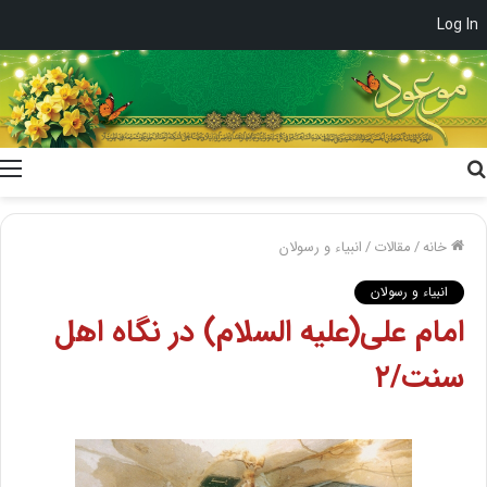
Log In
جستجو
برای
خانه
/
مقالات
/
انبیاء و رسولان
انبیاء و رسولان
امام علی(علیه السلام) در نگاه اهل
سنت/۲