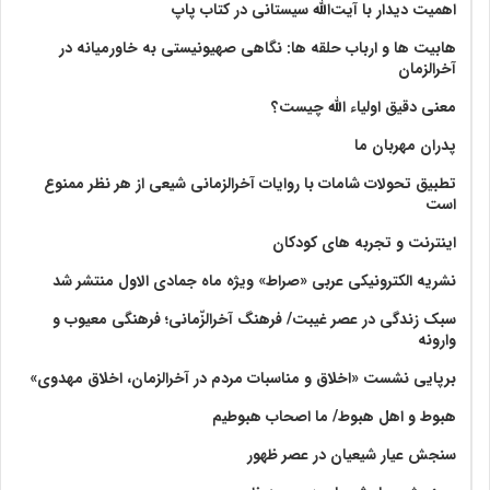
اهمیت دیدار با آیت‌الله سیستانی در کتاب پاپ
هابیت ها و ارباب حلقه ها: نگاهی صهیونیستی به خاورمیانه در
آخرالزمان
معنی دقیق اولیاء الله چیست؟
پدران مهربان ما
تطبیق تحولات شامات با روایات آخرالزمانی شیعی از هر نظر ممنوع
است
اینترنت و تجربه های کودکان
نشریه الکترونیکی عربی «صراط» ویژه ماه جمادی الاول منتشر شد
سبک زندگی در عصر غیبت/ فرهنگ آخرالزّمانی؛ فرهنگی معیوب و
وارونه
برپایی نشست «اخلاق و مناسبات مردم در آخرالزمان، اخلاق مهدوی»
هبوط و اهل هبوط/ ما اصحاب هبوطیم
سنجش عیار شیعیان در عصر ظهور