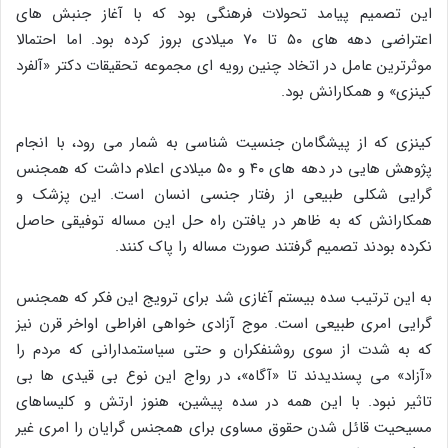
این تصمیم پیامد تحولات فرهنگی بود که با آغاز جنبش‌ های
اعتراضی دهه‌ های ۵۰ تا ۷۰ میلادی بروز کرده بود. اما احتمالا
موثرترین عامل در اتخاد چنین رویه‌ ای مجموعه تحقیقات دکتر «آلفرد
کینزی» و همکارانش بود.
کینزی که از پیشگامان جنسیت‌ شناسی به‌ شمار می‌ رود، با انجام
پژوهش‌ هایی در دهه‌ های ۴۰ و ۵۰ میلادی اعلام داشت که همجنس‌
گرایی شکلی طبیعی از رفتار جنسی انسان است. این پزشک و
همکارانش که به ظاهر در یافتن راه حل این مساله توفیقی حاصل
نکرده بودند تصمیم گرفتند صورت مساله را پاک کنند.
به این ترتیب سده بیستم آغازی شد برای ترویج این فکر که همجنس‌
گرایی امری طبیعی است. موج آزادی‌ خواهی افراطی اواخر قرن نیز
که به‌ شدت از سوی روشنفکران و حتی سیاستمدارانی که مردم را
«آزاد» می‌ پسندیدند تا «آگاه»، در رواج این نوع بی‌ قیدی‌ ها بی‌
تاثیر نبود. با این همه در سده پیشین، هنوز ارتش و کلیساهای
مسیحیت قائل شدن حقوق مساوی برای همجنس‌ گرایان را امری غیر