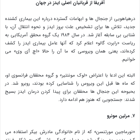
آفریقا از قربانیان اصلی ایدز در جهان
درهیاهویی از جنجال‌ ها و ابهامات گسترده درباره این بیماری کشنده
جدید، تلاش‌ ها برای تشخیص علت بروز ایدز و نحوه انتقال آن، با
شتابی بی‌ سابقه آغاز شد. در سال ۱۹۸۴ یک گروه محقق آمریکایی به
ریاست «رابرت گالو» اعلام کرد که آنها عامل بیماری ایدز را کشف
کرده‌اند، یعنی همان ویروسی که ما آن را حالا «اچ آی وی» می‌
خوانیم.
البته این ادعا با اعتراض «لوک موننتیر» و گروه محققان فرانسوی او،
که ماه‌ ها قبل این ویروس را شناسایی کرده بودند، روبرو شد. در
بحبوحه این جنجال‌ ها محققان برای پیدا کردن درمان ایدز بسیج
شدند: جستجویی که هنوز هم ادامه دارد.
۷. مرلین مونرو
«نورماجین مورتنسن» که از نام خانوادگی مادرش بیکر استفاده می‌
کرد، بدون پدر بزرگ شد و دوران کودکی‌ اش گاه به شکل فرزند