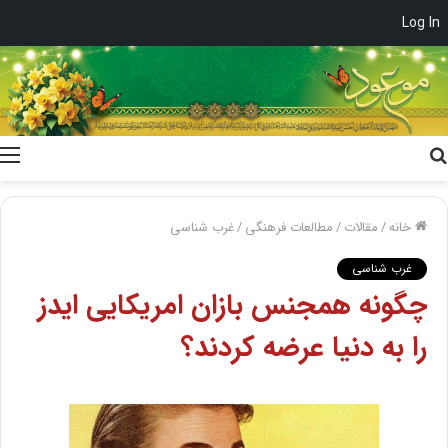
Log In
جستجو
برای
خانه
/
مقالات
/
مطالعات فرهنگی
/
غرب شناسی
غرب شناسی
چگونه همجنس‌ بازان امریکایی ایدز
را به دنیا عرضه کردند؟