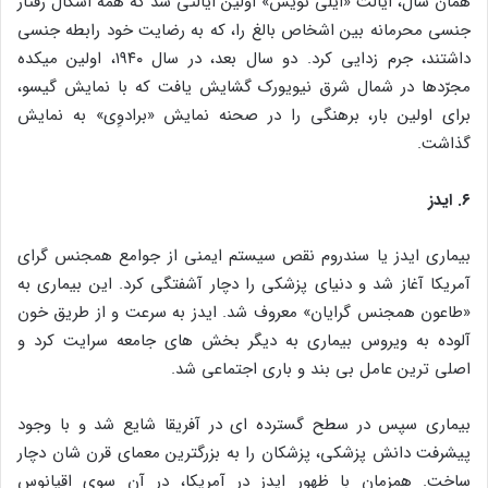
همان سال، ایالت «ایلی نویس» اولین ایالتی شد که همه اشکال رفتار
جنسی محرمانه بین اشخاص بالغ را، که به رضایت خود رابطه جنسی
داشتند، جرم زدایی کرد. دو سال بعد، در سال ۱۹۴۰، اولین میکده
مجرّدها در شمال شرق نیویورک گشایش یافت که با نمایش گیسو،
برای اولین بار، برهنگی را در صحنه نمایش «برادوِی» به نمایش
گذاشت.
۶. ایدز
بیماری ایدز یا سندروم نقص سیستم ایمنی از جوامع همجنس‌ گرای
آمریکا آغاز شد و دنیای پزشکی را دچار آشفتگی کرد. این بیماری به
«طاعون همجنس‌ گرایان» معروف شد. ایدز به‌ سرعت و از طریق خون
آلوده به ویروس بیماری به دیگر بخش‌ های جامعه سرایت کرد و
اصلی‌ ترین عامل بی‌ بند و باری اجتماعی شد.
بیماری سپس در سطح گسترده‌ ای در آفریقا شایع شد و با وجود
پیشرفت دانش پزشکی، پزشکان را به بزرگترین معمای قرن‌ شان دچار
ساخت. همزمان با ظهور ایدز در آمریکا، در آن سوی اقیانوس