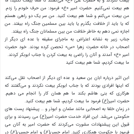
بیعت نکردند و به حضرت علی «ع» می‌گفتند تا شما بیعت نکنید، ما
هم بیعت نمی‌کنیم. حضرت امیر «ع» فرمود: من حرف خودم را زدم.
من بیعت می‌کنم و شما هم بیعت کنید. من سر یک دو راهی هستم
که یا باید از خلافت بگذرم یا باید بین مسلمین جنگ راه بیفتد. من
اجازه نمی دهم به خاطر خلافت من بین مسلمانان جنگ راه بیفتد.
جناب زبیر به نشانه اعتراض به ماجرای سقیفه با عده ای دیگر از
اصحاب در خانه حضرت زهرا «س» تحصن کرده بودند. خود حضرت
امیر «ع» آمدند و آنان را راضی به بیعت کردن با جناب ابوبکر کردند.
ما بیعت کردیم، شما هم بیعت کنید
ابن اثیر درباره ابان بن سعید و عده ای دیگر از اصحاب نقل می‌کند
که اینها افرادی بودند که با جناب ابوبکر بیعت نکردند و می‌گفتند که
هرکاری که بنی هاشم بکند ما هم همان کار را انجام می دهیم.
حضرت امیر(ع) فرمود ما بیعت کردیم، شما هم بیعت کنید.
در زمان خلفا به اصحابی مانند سلمان و ابوذر و … پیشنهاد پست های
حکومتی می‌شد. این افراد خدمت حضرت امیر(ع) می رسیدند و برای
قبول این پیشنهادات مشورت می‌کردند که حضرت امیر به آنان می
فرمود با حکومت همکاری کنید. امام حسن(ع) و امام حسین(ع) در