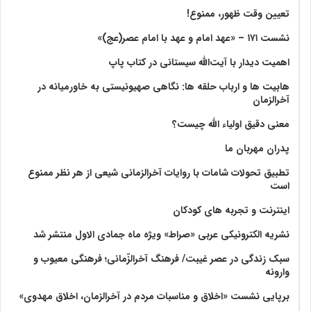
تعیین وقت ظهور، ممنوع!
نشست ۱۷۱ – «عهد امام و عهد با امام عصر(عج)»
اهمیت دیدار با آیت‌الله سیستانی در کتاب پاپ
هابیت ها و ارباب حلقه ها: نگاهی صهیونیستی به خاورمیانه در
آخرالزمان
معنی دقیق اولیاء الله چیست؟
پدران مهربان ما
تطبیق تحولات شامات با روایات آخرالزمانی شیعی از هر نظر ممنوع
است
اینترنت و تجربه های کودکان
نشریه الکترونیکی عربی «صراط» ویژه ماه جمادی الاول منتشر شد
سبک زندگی در عصر غیبت/ فرهنگ آخرالزّمانی؛ فرهنگی معیوب و
وارونه
برپایی نشست «اخلاق و مناسبات مردم در آخرالزمان، اخلاق مهدوی»