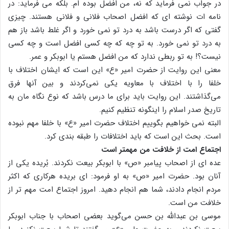
در جواب نمی فرماید که نه، من افضل بوده ام. بلکه می فرماید: در
نامه ات نوشته ای که افضل اصحاب فلانی و فلانی هستند. چیزی
گفتی که اگر درست باشد به درد تو نمی خورد و اگر غلط باشد باز هم
به درد تو نمی خورد. به تو چه که چه کسی افضل است و چه کسی
نیست؟! به تو ربطی ندارد که من افضل هستم یا ابوبکر و عمر.
معنی این روایت از حضرت امیر «ع» این است که ایشان اختلاف با
خلفا را با اختلاف با معاویه یکی نمی‌کردند و بین آنها فرق
می‌گذاشتند. این روایت باید برای ما درس باشد که نوع نگاه مان به
تاریخ صدر اسلام را اینگونه تنظیم کنیم.
البته نمی خواهیم بگوییم اختلاف حضرت امیر «ع» با خلفا مهم نبوده
است. بحث این است که باید اختلافات را طبقه بندی کرد.
اجتماع امت از خلافت من مهمتر است
عده ای از اصحاب پیامبر «ص» با ابوبکر بیعت نکردند. بُریده یکی از
آنان بود. حضرت امیر «ص» به او فرمود: ای بریده هرکاری که اکثر
مردم انجام دادند، شما هم انجام دهید. امروز اجتماع امت مهم تر از
خلافت من است.
موسی بن عبدالله بن حسن می‌گوید بعضی اصحاب با جناب ابوبکر