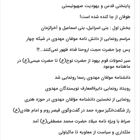
پایتختی قدس و یهودیت صهیونیستی
طوفان از جا کنده شده است!
بخش اول : بنی اسرائیل، بنی اسماعیل و آخرالزمان
مراسم رونمایی از دانش نامه مولفان مهدوی در شبکه چهار
پس چرا حضرت حجت اروحنا فداه ظهور نمی‌کنند…؟!
سیر تحولات قوم یهود از حضرت نوح(ع) تا حضرت عیسی(ع) در
ماهنامه موعود
دانشنامه مولفان مهدوی رسما رونمایی شد
رویداد رونمایی دایرةالمعارف نویسندگان مهدوی
رونمایی از نخستین دانشنامه مؤلفان مهدوی در حوزه هنری
راز شگفت‌انگیز سوره حمد در گفت‌وگوی قیصر روم و امام هادی(ع)
صراط با ویژه نامه میلاد حضرت محمد مصطفی(ع) آمد
ملکداری و سیاست از معاویه تا ماکیاولی