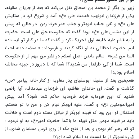
زبیر بن بکّار از محمد بن اسحاق نقل می‌کند که بعد از جریان سقیفه،
یکی از فرزندان ابولهب خدمت علی «ع» آمد و شروع کرد در ستایش
علی «ع» و نفی جناب ابوبکر و جناب عمر حرف زدن. در حالی که پیش
از این دشمن علی «ع» بود! گفت که حکومت حق علی است. حضرت
را به قیام علیه خلیفه اول تحریک کرد و گفت که ما در کنار تو ایستاده
ایم. حضرت لحظاتی به او نگاه کردند و فرمودند: « سلامه دینه احبّ
الینا من غیره». سالم ماندن اصل اسلام در نظر من مهم تر از حکومت
است. شما از کِی طرفدار من شدید؟! شما که تا دیروز در جبهه مخالف
اسلام بودید!
همچنین بعد از سقیفه ابوسفیان پدر معاویه از کنار خانه پیامبر «ص»
گذشت و گفت: ای خاندان هاشم، ای فرزندان عبدمناف، آیا راضی
شدید که این فرومایه فرزند فرومایه حاکم شما شود؟ آمد پیش
امیرالمومنین «ع» و گفت: علیه ابوبکر قیام کن و من با تو هستم.
استدلال او این بود که قبیله ابوبکر از قبائل دسته دوم است و خلافت
باید در قبیله مهمی مثل قبیله ما باشد! حضرت امیر«ع» به او فرمود :
تو که رهبر کفر بودی و بعد از فتح مکه از روی ترس مسلمان شدی، از
کِی دلسوزتر از ما نسبت به اسلام شده ای؟!