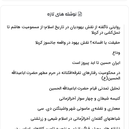
نوشته های تازه
روایتی ناگفته از نقش یهودیان در تاریخ اسلام؛ از مسمومیت هاشم تا
نسل‌کشی در کربلا
حقیقت یا افسانه؟‌ نقش یهود در واقعه جانسوز کربلا
وداع
ایران حسین تا ابد پیروز است
در محکومیت رفتارهای تفرقه‌افکنانه در حرم مطهر حضرت اباعبدالله
الحسین(ع)
تحلیل تمدنی قیام حضرت اباعبدالله الحسین
کنیسه شیطان و چهار سوار آخرالزمانی
معماری و نقشه‌ی ماسونی شهر واشينگتن دی. سی
شباهتهای گفتمان آخر‌الزّمانی در اسلام شیعی و زرتشتی
نشانه های بحران فراگیر انرژی و زنجیره تامین کالاهای اساسی در