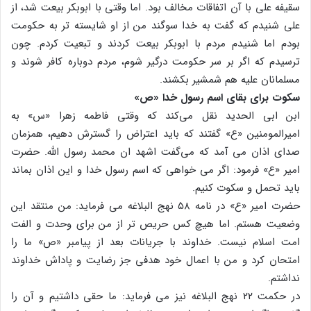
سقیفه علی با آن اتفاقات مخالف بود. اما وقتی با ابوبکر بیعت شد، از
علی شنیدم که گفت به خدا سوگند من از او شایسته تر به حکومت
بودم اما شنیدم مردم با ابوبکر بیعت کردند و تبعیت کردم. چون
ترسیدم که اگر بر سر حکومت درگیر شوم، مردم دوباره کافر شوند و
مسلمانان علیه هم شمشیر بکشند.
سکوت برای بقای اسم رسول خدا «ص»
ابن ابی الحدید نقل می‌کند که وقتی فاطمه زهرا «س» به
امیرالمومنین «ع» گفتند که باید اعتراض را گسترش دهیم، همزمان
صدای اذان می آمد که می‌گفت اشهد ان محمد رسول الله. حضرت
امیر «ع» فرمود: اگر می خواهی که اسم رسول خدا و این اذان بماند
باید تحمل و سکوت کنیم.
حضرت امیر «ع» در نامه ۵۸ نهج البلاغه می فرماید: من منتقد این
وضعیت هستم. اما هیچ کس حریص تر از من برای وحدت و الفت
امت اسلام نیست. خداوند با جریانات بعد از پیامبر «ص» ما را
امتحان کرد و من با اعمال خود هدفی جز رضایت و پاداش خداوند
نداشتم.
در حکمت ۲۲ نهج البلاغه نیز می فرماید: ما حقی داشتیم و آن را