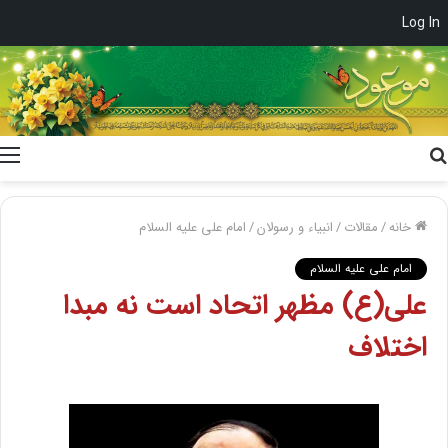
Log In
جستجو
برای
خانه
/
مقالات
/
انبیاء و رسولان
/
امام علی علیه السلام
امام علی علیه السلام
علی(ع) مظهر اتحاد است نه مبدا
اختلاف