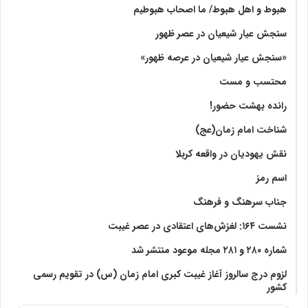
هبوط و اهل هبوط/ ما اصحاب هبوطیم
سنجش عیار شیعیان در عصر ظهور
«سنجش عیار شیعیان در عرصه ظهور»
محتسب و مست
رانده بهشت‌ حضور!
شناخت امام زمان(عج)
نقش یهودیان در واقعه کربلا
اسم رمز
جناب سرهنگ و فرهنگ
نشست ۱۶۴: لغزش‌های اعتقادی در عصر غیبت
شماره ۲۸۰ و ۲۸۱ مجله موعود منتشر شد
لزوم درج سالروز آغاز غیبت کبری امام زمان (س) در تقویم رسمی
کشور