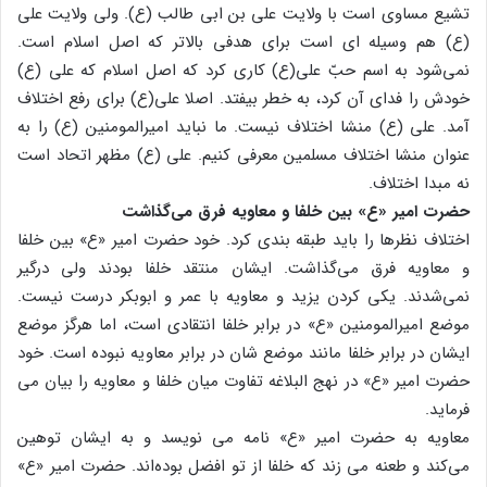
تشیع مساوی است با ولایت علی بن ابی طالب (ع). ولی ولایت علی
(ع) هم وسیله ای است برای هدفی بالاتر که اصل اسلام است.
نمی‌شود به اسم حبّ علی(ع) کاری کرد که اصل اسلام که علی (ع)
خودش را فدای آن کرد، به خطر بیفتد. اصلا علی(ع) برای رفع اختلاف
آمد. علی (ع) منشا اختلاف نیست. ما نباید امیرالمومنین (ع) را به
عنوان منشا اختلاف مسلمین معرفی کنیم. علی (ع) مظهر اتحاد است
نه مبدا اختلاف.
حضرت امیر «ع» بین خلفا و معاویه فرق می‌گذاشت
اختلاف نظرها را باید طبقه بندی کرد. خود حضرت امیر «ع» بین خلفا
و معاویه فرق می‌گذاشت. ایشان منتقد خلفا بودند ولی درگیر
نمی‌شدند. یکی کردن یزید و معاویه با عمر و ابوبکر درست نیست.
موضع امیرالمومنین «ع» در برابر خلفا انتقادی است، اما هرگز موضع
ایشان در برابر خلفا مانند موضع شان در برابر معاویه نبوده است. خود
حضرت امیر «ع» در نهج البلاغه تفاوت میان خلفا و معاویه را بیان می
فرماید.
معاویه به حضرت امیر «ع» نامه می نویسد و به ایشان توهین
می‌کند و طعنه می زند که خلفا از تو افضل بوده‌اند. حضرت امیر «ع»