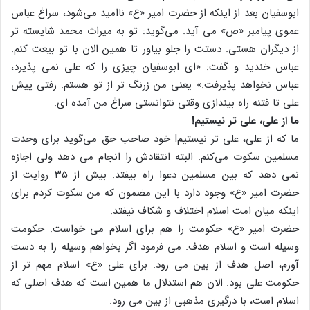
ابوسفیان بعد از اینکه از حضرت امیر «ع» ناامید می‌شود، سراغ عباس
عموی پیامبر «ص» می آید. می‌گوید: تو به میراث محمد شایسته تر
از دیگران هستی. دستت را جلو بیاور تا همین الان با تو بیعت کنم.
عباس خندید و گفت: «ای ابوسفیان چیزی را که علی نمی پذیرد،
عباس نخواهد پذیرفت.» یعنی من زرنگ تر از تو هستم. رفتی پیش
علی تا فتنه راه بیندازی وقتی نتوانستی سراغ من آمده ای.
ما از علی، علی تر نیستیم!
ما که از علی، علی تر نیستیم! خود صاحب حق می‌گوید برای وحدت
مسلمین سکوت می‌کنم. البته انتقادش را انجام می دهد ولی اجازه
نمی دهد که بین مسلمین دعوا راه بیفتد. بیش از ۳۵ روایت از
حضرت امیر «ع» وجود دارد با این مضمون که من سکوت کردم برای
اینکه میان امت اسلام اختلاف و شکاف نیفتد.
حضرت امیر «ع» حکومت را هم برای اسلام می خواست. حکومت
وسیله است و اسلام هدف. می فرمود اگر بخواهم وسیله را به دست
آورم، اصل هدف از بین می رود. برای علی «ع» اسلام مهم تر از
حکومت علی بود. الان هم استدلال ما همین است که هدف اصلی که
اسلام است، با درگیری مذهبی از بین می رود.