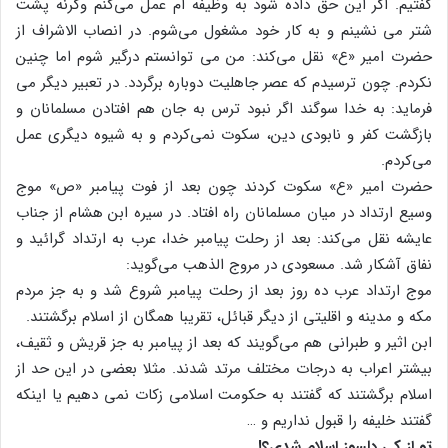
گفتیم. اگر این حق داده شود به وظیفه ام عمل می‌کنم وگرنه پشت
شتر می نشینم و به کار خود مشغول می‌شوم. در انصاب الاشراف از
حضرت امیر «ع» نقل می‌کند: من می توانستم درگیر شوم اما چنین
نکردم. چون ترسیدم که عصر جاهلیت دوباره برگردد. در تعبیر دیگر می
فرماید: به خدا سوگند اگر نبود ترس به جان هم افتادن مسلمانان و
بازگشت کفر و نابودی دین، سکوت نمی‌کردم و به شیوه دیگری عمل
می‌کردم.
حضرت امیر «ع» سکوت کردند چون بعد از فوت پیامبر «ص» موج
وسیع ارتداد در میان مسلمانان راه افتاد. در سیره ابن هشام از جناب
عایشه نقل می‌کند: بعد از رحلت پیامبر خدا، عرب به ارتداد گرائید و
نفاق آشکار شد. مسعودی در مروج الذهب می‌گوید:
موج ارتداد عرب ده روز بعد از رحلت پیامبر شروع شد و به جز مردم
مکه و مدینه و اقلیتی از دیگر قبائل، تقریبا همگان از اسلام برگشتند.
ابن اثیر و طبرانی هم می‌گویند که بعد از پیامبر به جز قریش و ثقیف،
بیشتر اعراب به درجات مختلف مرتد شدند. مثلا بعضی در این حد از
اسلام برگشتند که گفتند به حکومت اسلامی زکات نمی دهیم یا اینکه
گفتند خلیفه را قبول نداریم و …
تو از کِی دلسوز اسلام شدی؟!