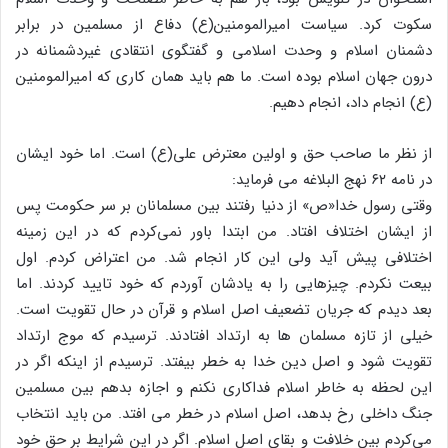
سکوت کرد. سیاست امیرالمومنین(ع) دفاع از مسلمین در برابر
دشمنان اسلام و وحدت اسلامی و گفتگوی انتقادی غیردشمنانه در
درون جهان اسلام بوده است. ما هم باید همان کاری که امیرالمومنین
(ع) انجام داد، انجام دهیم.
از نظر ما صاحب حق و اولین معترض علی(ع) است. اما خود ایشان
در نامه ۶۲ نهج البلاغه می فرماید:
وقتی رسول خدا«ص» از دنیا رفتند بین مسلمانان بر سر حکومت پس
از ایشان اختلاف افتاد. من ابتدا باور نمی‌کردم که در این زمینه
اختلافی پیش آید ولی این کار انجام شد. من اعتراض کردم. اول
بیعت نکردم. چیزهایی را به یادشان آوردم که خود تایید کردند. اما
بعد دیدم که جریان تضعیف اصل اسلام و قرآن در حال تقویت است.
خیلی از تازه مسلمان ها به ارتداد افتادند. ترسیدم که موج ارتداد
تقویت شود و اصل دین خدا به خطر بیفتد. ترسیدم از اینکه اگر در
این لحظه به خاطر اسلام فداکاری نکنم و اجازه بدهم بین مسلمین
جنگ داخلی رخ بدهد، اصل اسلام در خطر می افتد. من باید انتخاب
می‌کردم بین خلافت و بقای اصل اسلام. اگر در این شرایط بر حق خود