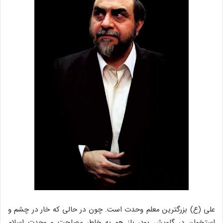
علی (ع) بزرگترین معلم وحدت است. چون در حالی که خار در چشم و
استخوان در گلویش بود، باز هم به خاطر مصلحت و وحدت اسلام