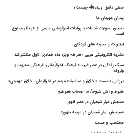
معنی دقیق اولیاء الله چیست؟
پدران مهربان ما
تطبیق تحولات شامات با روایات آخرالزمانی شیعی از هر نظر ممنوع
است
اینترنت و تجربه های کودکان
نشریه الکترونیکی عربی «صراط» ویژه ماه جمادی الاول منتشر شد
سبک زندگی در عصر غیبت/ فرهنگ آخرالزّمانی؛ فرهنگی معیوب و
وارونه
برپایی نشست «اخلاق و مناسبات مردم در آخرالزمان، اخلاق مهدوی»
هبوط و اهل هبوط/ ما اصحاب هبوطیم
سنجش عیار شیعیان در عصر ظهور
«سنجش عیار شیعیان در عرصه ظهور»
محتسب و مست
رانده بهشت‌ حضور!