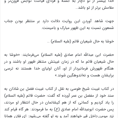
خدا بیشتر از تو دچار بلا گشته و فردای قیامت ثوابش فزون‌تر و
مقامش برتر از تو باشد…
جهت شاهد آوردن این روایت دلالت دارد بر منتظر بودن جناب
شمعون نسبت به این ظهور مبارک و بامیمنت.
خوشا به حال شیعیان قائم (علیه السلام) …
حضرت ابی عبدالله امام صادق (علیه السلام) می‌فرمایند: «خوشا به
حال شیعیان قائم ما که در زمان غیبتش منتظر ظهور او باشند و در
هنگام ظهورش فرمانبردار از او، آنان اولیای خدا هستند نه ترسی
برایشان هست و نه‌اندوهگین شوند.»
در کتاب غیبت شیخ طوسی به نقل از کتاب غیبت فضل بن شاذان به
سند خود از مفضل بن عمر آورده که گفت: حضرت قائم (علیه السلام)
را یاد کردیم و کسانی که از هم کیشانمان در حال انتظار او مردند،
پس حضرت ابوعبدالله امام صادق (ع) به ما فرمودند: هر گاه قیام کند
نزد مومن داخل قبر خواهند آمد و به او گفته می‌شود: ای فلان همانا