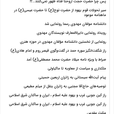
پس چرا حضرت حجت اروحنا فداه ظهور نمی‌کنند…؟!
سیر تحولات قوم یهود از حضرت نوح(ع) تا حضرت عیسی(ع) در
ماهنامه موعود
دانشنامه مولفان مهدوی رسما رونمایی شد
رویداد رونمایی دایرةالمعارف نویسندگان مهدوی
رونمایی از نخستین دانشنامه مؤلفان مهدوی در حوزه هنری
راز شگفت‌انگیز سوره حمد در گفت‌وگوی قیصر روم و امام هادی(ع)
صراط با ویژه نامه میلاد حضرت محمد مصطفی(ع) آمد
ملکداری و سیاست از معاویه تا ماکیاولی
پیام آیت‌الله سیستانی به زائران اربعین حسینی
توصیه‌های حاج‌آقا مجتبی به زائران بنقل از میثم مطیعی
راز کین جویی غرب و یهود علیه اسلام ، ایران و ساکنان شرق اسلامی
راز کین جویی غرب و یهود علیه اسلام ، ایران و ساکنان شرق اسلامی
مثلث مقدس