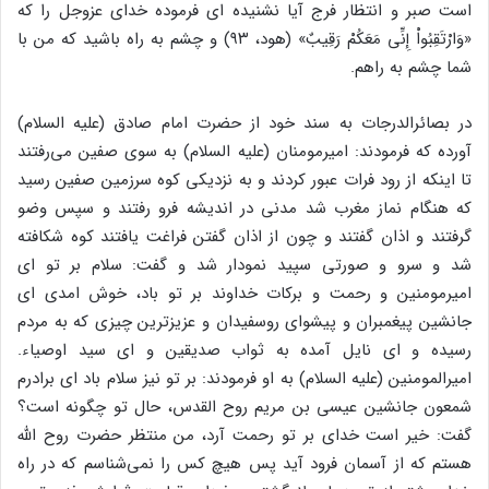
است صبر و انتظار فرج آیا نشنیده ای فرموده خدای عزوجل را که
«وَارْتَقِبُواْ إِنِّی مَعَکُمْ رَقِیبٌ» (هود، ۹۳) و چشم به راه باشید که من با
شما چشم به راهم.
در بصائرالدرجات به سند خود از حضرت امام صادق (علیه السلام)
آورده که فرمودند: امیرمومنان (علیه السلام) به سوی صفین می‌رفتند
تا اینکه از رود فرات عبور کردند و به نزدیکی کوه سرزمین صفین رسید
که هنگام نماز مغرب شد مدنی در اندیشه فرو رفتند و سپس وضو
گرفتند و اذان گفتند و چون از اذان گفتن فراغت یافتند کوه شکافته
شد و سرو و صورتی سپید نمودار شد و گفت: سلام بر تو ای
امیرمومنین و رحمت و برکات خداوند بر تو باد، خوش امدی ای
جانشین پیغمبران و پیشوای روسفیدان و عزیزترین چیزی که به مردم
رسیده و ای نایل آمده به ثواب صدیقین و ای سید اوصیاء.
امیرالمومنین (علیه السلام) به او فرمودند: بر تو نیز سلام باد ای برادرم
شمعون جانشین عیسی بن مریم روح القدس، حال تو چگونه است؟
گفت: خیر است خدای بر تو رحمت آرد، من منتظر حضرت روح الله
هستم که از آسمان فرود آید پس هیچ کس را نمی‌شناسم که در راه