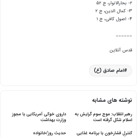
۲- بحارالانوار، ج ۵۲
۳- کمال الدین، ج ۲
۴- اصول کافی، ج ۱
______
قدس آنلاین
امام صادق (ع)
نوشته های مشابه
رهبر انقلاب: موج سوم گرایش به
داروی خوکی آمریکایی با مجوز
اسلام شکل گرفته است
وزارت بهداشت
کنترل فشارخون با برنامه غذایی
حدیث روز/خانواده