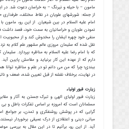
مامون – با حیله و نیرنگ – به خراسان دعوت شد. در ا
از جمله: شورشهای علویان در نقاط مختلف، طرفداری خر
امام علیه السلام در بین شیعیان. از این رو، مامون 
نمودن علویان و خراسانیان به سمت خود، قصد داشت فعالی
منفی خود چهره ایشان را مخدوش کند و از محبوبیت او
نقل شده که سلیمان مروزی عالم مشهور علم کلام به نزد
که با امام رضا علیه السلام به مناظره بپردازد. سلیما
دارم که از عهده این کار برنیاید و مقامش پایین آید
ببندی؛ چرا که من می دانم تو در علم و مناظره توانا ه
در نهایت، برخلاف نقشه از قبل تعیین شده، ضعف و ناتو
زیارت قبور اولیاء
زیارت قبور اولیای الهی و تبرک جستن به آثار و مقاب
مسلمانان است که امروزه بر اساس تفکرات باطل و بی
گرایی که در پوشش روشنفکری و تمدن، بر جوامع اس
مبانی دینی و اعتقادی از درک عمیقی برخوردار نیستند
آید. از این رو، برآنیم تا در این مقال به بررسی موضو