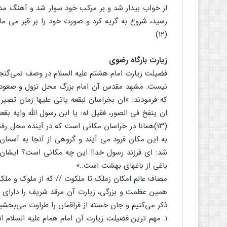
از خواب بیدار شد و بر مرکب خود سوار شد و آهنگ مدین
رسید، شروع به گریه کرد و صورت خود را بر قبر می ما
(۱۲)
زیارت بارگاه رضوی
فضیلت زیارت امام هشتم علیه السلام در وصف نمی‌گنجد 
نیست. مشهد مقدس آن امام بزرگ محل نزول و صعود 
که فرمودند: «ان بخراسان لبقعه یاتی علیها زمان تصیر
ان ینفخ فی الصور، فقیل له: یا ابن رسول الله وایه 
(۱۳)همانا در خراسان مکانی است که در آینده محل ر
به این مکان فرود می آیند و گروهی از آنجا به آسمان
شد: ای فرزند رسول خدا! این چه مکانی است؟ ایشان 
باغی از باغهای بهشت است..»
مصاف عالم امکان زملک تا ملکوت // که از ملوک و ملک
همین عظمت و بزرگی، زیارت آن مرقد شریف را دارای آثا
ذکر می‌کنیم و جان خسته از فراقمان را طراوت می‌بخشی
۱. مهم ترین فضیلت زیارت آن امام همام علیه السلام 