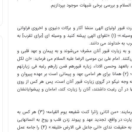
لسلام و بررسی برخی شبهات موجود بپردازیم.
رت قبور اولیای الهی منشا آثار و برکات دنیوی و اخروی فراوانی
است و مسلمانان به حکم آیه «اتقوا الله وابتغوا الیه الوسیله.»؛ (۱) «تقوای الهی پیشه کنید و وسیله ای [برای تقرب] به
رب به خداوند می دانند.
و به زیارت قبور آنان مشرف می‌شوند و به پیمان و عهد قلبی و
‌کنند. امام علی بن موسی الرضا علیه السلام می فرماید: «ان لکل
 بالعهد وحسن الاداء زیاره قبورهم فمن زارهم رغبه فی زیارتهم
وتصدیقا بما رغبوا فیه کان ائمتهم شفعاءهم یوم القیامه؛ (۲) همانا برای هر امامی عهد و پیمانی است بر عهده پیروان و
به وجه نیکو در گروی زیارت قبور آنان است، پس هر کس از روی
 در آن رغبت داشتند، آنان را زیارت کند، امامان و پیشوایانشان
همچنین رسول گرامی اسلام صلی الله علیه و آله می فرمایند: «من اتانی زائرا کنت شفیعه یوم القیامه؛ (۳) هر کس به
یارت در واقع، تجدید عهد و پیوند زدن قلب و روح به انسانهایی
است که خلیفه الله حقیقی در زمین هستند؛ کسانی که به حقیقت ندای «انی جاعل فی الارض خلیفه.» (۴) را جامه عمل