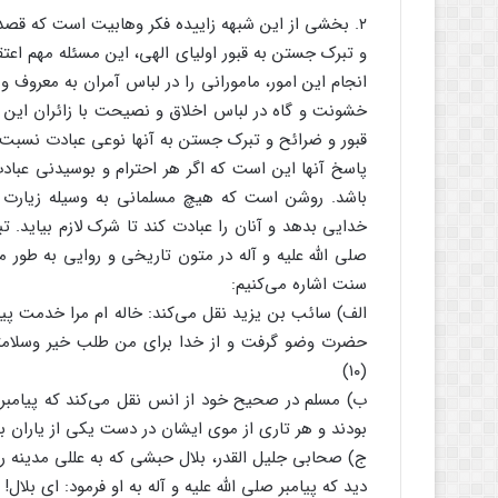
۲. بخشی از این شبهه زاییده فکر وهابیت است که قصد
و تبرک جستن به قبور اولیای الهی، این مسئله مهم اعت
انجام این امور، مامورانی را در لباس آمران به معروف و
خشونت و گاه در لباس اخلاق و نصیحت با زائران این م
قبور و ضرائح و تبرک جستن به آنها نوعی عبادت نس
پاسخ آنها این است که اگر هر احترام و بوسیدنی عباد
باشد. روشن است که هیچ مسلمانی به وسیله زیارت
خدایی بدهد و آنان را عبادت کند تا شرک لازم بیاید. تب
صلی الله علیه و آله در متون تاریخی و روایی به طور 
سنت اشاره می‌کنیم:
الف) سائب بن یزید نقل می‌کند: خاله ام مرا خدمت پیام
حضرت وضو گرفت و از خدا برای من طلب خیر وسلامت
(۱۰)
ب) مسلم در صحیح خود از انس نقل می‌کند که پیامبر ص
بودند و هر تاری از موی ایشان در دست یکی از یاران بود. 
ج) صحابی جلیل القدر، بلال حبشی که به عللی مدینه را
دید که پیامبر صلی الله علیه و آله به او فرمود: ای بلا