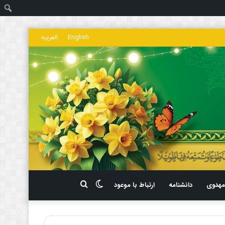
ج
English
العربیه
تغییر
جستجو
هدوی
دانشنامه
ارتباط با موعود
پوسته
برای