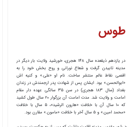
 طوس
در یازدهم ذیقعده سال ۱۴۸ هجری، خورشید ولایت بار دیگر در
مدینه تابیدن گرفت و شعاع نورانی و روح بخش خود را به
اقصی نقاط عالم منتشر ساخت. نام او «علی.» و کنیه اش
«ابوالحسن.» بود. ایشان پس از شهادت پدر ارجمندش در زندان
بغداد (سال ۱۸۳ هجری) در سن ۳۵ سالگی عهده دار مقام
امامت و ولایت شد. مدت امامت آن بزرگوار ۲۰ سال طول کشید
که ۱۰ سال آن با خلافت «هارون الرشید»، ۵ سال با خلافت
«محمد امین.» و ۵ سال آخر با خلافت «مامون.» مقارن بود.
اه خود شهر مقدس مدینه اقامت داشت که پس از به حکومت رسیدن