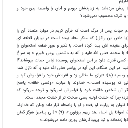
ازیم.
یش مرده‌اند به زیارتشان برویم و آنان را واسطه بین خود و
عت و شرک محسوب نمی‌شود؟
عدم حیات پس از مرگ است که قرآن کریم در موارد متعدد آن را
ا عاص بن وائل) که منکر معاد بوده است در بیابان قطعه ای
ای عقیده اش پیدا کرده است. با تکبر و غرور قطعه استخوان را
با محمد صلی الله علیه و آله به دشمنی برمی خیزم..» به سراغ
م چه کسی قدرت دارد بر این استخوان پوسیده لباس حیات بپوشاند؟!
 در این هنگام، این آیه بر پیامبر صلی الله علیه و آله نازل شد:
«وضرب لنا مثلا ونسی خلقه قال من یحیی العظام وهی رمیم.» (۸)؛ «برای ما مثالی زد و آفرینش خود را فراموش کرد و
لی که پوسیده است..» خداوند با عبارت «ونسی خلقه.» پاسخ
اگر آن شخص خلقت خود را فراموش نمی‌کرد و توجه می‌کرد که
‌کرد؛ چرا که خلقت اولیه بسی سخت تر از خلقت مجدد است.
نتوان به زیارت او رفت و او را واسطه قرار داد؛ چنان که خداوند
متعال می فرماید: «ولا تحسبن الذین قتلوا فی سبیل الله امواتا بل احیاء عند ربهم یرزقون.»؛ (۹) « [ای پیامبر! هرگز گمان
نها زنده‌اند و نزد پروردگارشان روزی داده می‌شوند..»