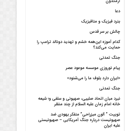
آرمگدون
دعا
بنرد فیزیک و متافیزیک
چالش بر سر قدس
کدام آموزه این‌همه خشم و تهدید دونالد ترامپ را
حمایت می‌کند؟
جنگ تمدنی
پیام نوروزی موسسه موعود عصر
«ایران دارد بلوف ما را می‌شنود»
جنگ تمدنی
نبرد میان اتحاد صلیبی، صهیونی و سلفی و؛ شیعه
خانه امام زمان علیه السلام از چند منظر
توییت ” آلون میزراحی” متفکر یهودی ضد
صهیونیست درباره جنگ آمریکایی – صهیونیستی
علیه ایران