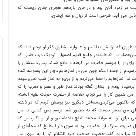
ت در زمره آنان بود و در قرن یازدهم هجری چنان زیست که
 ذیل می آید، شرحی است از زبان و قلم ایشان.
طورى که آرامش نداشتم و همواره مشغول ذکر او بودم تا اینکه
«صلوات اللّه علیه»در جامع قدیم اصفهان نزدیک درب طنبى که
 پاى او را ببوسم حضرت مرا گرفته و مانع شدند پس دستشان را
سیدم از جمله اینکه چون من در نمازهایم دچار این وسوسه شده
لذا نمازهایم را قضا مى‌کردم و ازاین‌رو به نماز شب نمى‌رسیدم
 پرسیده بودم و ایشان گفته بودند:نماز ظهر و عصر و مغرب را که
 من همین کار را مى‌کردم، خلاصه از حضرت حجّت علیه السّلام
 که تاکنون مى‌کردى.مسائل دیگرى نیز پرسش کردم که در ذهنم
راى من میسّر نیست که به حضور شما برسم پس کتابى به من
راى تو، به مولانا محمّد التاج داده‌ام برو و از او بگیر، من که
 صورت مبارک آن حضرت بود به سوى دار البطیخ-که محلّه‌اى از
 مرا دید گفت:حضرت صاحب علیه السّلام تو را به سوى من