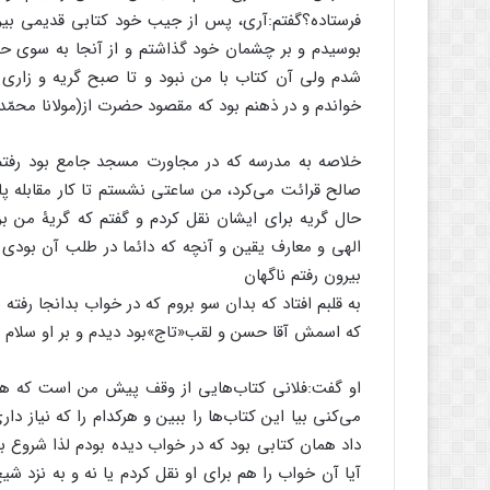
فرستاده؟گفتم:آرى، پس از جیب خود کتابى قدیمى بی
بوسیدم و بر چشمان خود گذاشتم و از آنجا به سوى حضرت
شدم ولى آن کتاب با من نبود و تا صبح گریه و زارى مى
خواندم و در ذهنم بود که مقصود حضرت از(مولانا محمّد
خلاصه به مدرسه که در مجاورت مسجد جامع بود رفتم
صالح قرائت مى‌کرد، من ساعتى نشستم تا کار مقابله پا
حال گریه براى ایشان نقل کردم و گفتم که گریۀ من بر
الهى و معارف یقین و آنچه که دائما در طلب آن بودى 
بیرون رفتم ناگهان
به قلبم افتاد که بدان سو بروم که در خواب بدانجا رفته 
که اسمش آقا حسن و لقب«تاج»بود دیدم و بر او سلام ک
او گفت:فلانى کتاب‌هایى از وقف پیش من است که هرکد
مى‌کنى بیا این کتاب‌ها را ببین و هرکدام را که نیاز د
داد همان کتابى بود که در خواب دیده بودم لذا شروع 
آیا آن خواب را هم براى او نقل کردم یا نه و به نزد شی