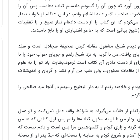
رون آورد که چون آن را گشودم دانستم کتاب دعاست پس آن را
 صاحب الامر علیه السّلام رفتم، در این هنگام از خواب بیدار
‌کردم که آن کتاب را از دست داده‌ام نماز صبح را با تعقیبات
)شیخ بهائى است که به خاطر اشتهارش او را تاج نامیدند.
 دیدم شیخ، مشغول مقابله کردن صحیفۀ سجادیّه است و سیّد
یان یافت…من با گریه به نزد شیخ رفتم و جریان خواب خود را با
اى از دست دادن آن کتاب است.فرمود:بشارت باد تو را به علوم
از مقامات معنوى…، ولى قلب من آرام نشد و گریان و اندیشناک
بودم و خلاصه رفتم تا به دار البطیخ رسیدم در آنجا مرد صالحى را
ردم.
ام از طلاّب مى‌گیرند به شرائط وقف عمل نمى‌کنند و تو عمل
ارى بردار من با او به مخزن کتاب‌ها رفتم پس اول کتابى که به من
به گریه و زارى کردم و گفتم:همین مرا بس است و یادم نیست که
خ آمدم و شروع کردم به مقابله با نسخه‌اى که جدّ پدر او از نسخۀ