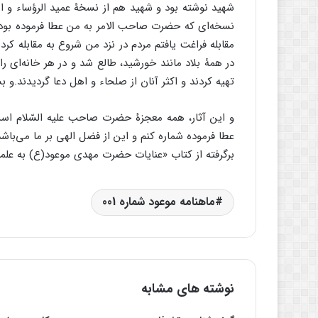
شهید نوشته بود و شهید هم از نسخۀ عمید الرؤساء و اب
نسخه‌اى که حضرت صاحب الامر به من عطا فرموده بود
مقابله فراغت یافتم مردم در نزد من شروع به مقابله ک
در همۀ بلاد مانند خورشید، طالع شد و در هر خانه‌اى 
تهیه کردند و اکثر آنان از صلحاء و اهل دعا گردیدند.و 
و این آثار، همه معجزۀ حضرت صاحب علیه السّلام اس
عطا فرموده شماره کنم و این از فضل الهى بر ما مى‌باشد
برگرفته از کتاب «عنایات حضرت مهدی موعود(ع) به علما و 
ماهنامه موعود شماره 001
نوشته های مشابه