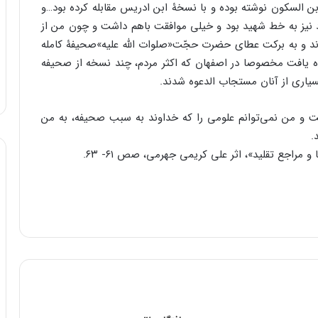
ن السکون نوشته بوده و با نسخۀ ابن ادریس مقابله کرده بود…و
 نیز به خط شهید بود و خیلى موافقت باهم داشت و چون من از
ردند و به برکت عطاى حضرت حجّت«صلوات اللّه علیه»صحیفۀ کامله
راه یافت مخصوصا در اصفهان که اکثر مردم، چند نسخه از صحیفه
بسیارى از آنان مستجاب الدعوه شدند.
ت و من نمى‌توانم علومى را که خداوند به سبب صحیفه، به من
.
مراجع تقلید»، اثر علی کریمی جهرمی، صص ۶۱- ۶۳.