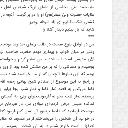
ملامحمد تقی مجلسی از علمای بزرگ شیعیان اهل بی
عنایات حضرت ولیّ عصر(عج) او را در بر گرفت. آنچه در
کشتی شکستگانیم ای باد شرطه برخیز
شاید که باز بینیم دیدار آشنا را
***
من در اوائل بلوغ سخت در طلب رضاى خداوند بودم به 
وقتى در میان خواب و بیدارى دیدم حضرت صاحب الزمان
الآن مدرسى است ایستاده‌اند من سلام کردم و خواستم
بوسیدم و مسائلى را که بر من مشکل شده بود از وى پر
بودم که این نمازها آنچنان که از من خواسته شده نیست 
و راجع به این موضوع از استادم شیخ بهائى رحمه اللّه
قضا مى‌کنى به قصد نماز قضا و نماز شب بجا بیاور و
پرسیدم:نماز شب بخوانم؟فرمود:بخوان ولى نه آنچنان
نمانده سپس عرض کردم:اى مولاى من، در هرزمان ب
مرحمت فرمائید که دائما برطبق آن عمل کنم فرمود:کتابى ب
در خواب، آن شخص را مى‌شناختم از در مسجد که مقابل
اصفهان است-خارج شدم تا به آن شخص رسیدم او تا