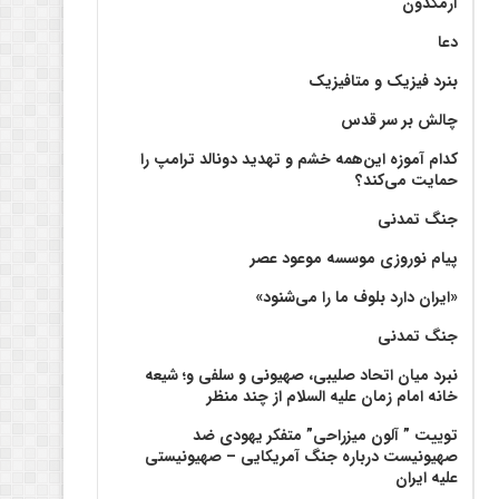
آرمگدون
دعا
بنرد فیزیک و متافیزیک
چالش بر سر قدس
کدام آموزه این‌همه خشم و تهدید دونالد ترامپ را
حمایت می‌کند؟
جنگ تمدنی
پیام نوروزی موسسه موعود عصر
«ایران دارد بلوف ما را می‌شنود»
جنگ تمدنی
نبرد میان اتحاد صلیبی، صهیونی و سلفی و؛ شیعه
خانه امام زمان علیه السلام از چند منظر
توییت ” آلون میزراحی” متفکر یهودی ضد
صهیونیست درباره جنگ آمریکایی – صهیونیستی
علیه ایران