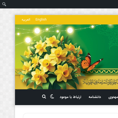
ج
English
العربیه
تغییر
جستجو
هدوی
دانشنامه
ارتباط با موعود
پوسته
برای