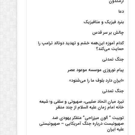
آرمگدون
دعا
بنرد فیزیک و متافیزیک
چالش بر سر قدس
کدام آموزه این‌همه خشم و تهدید دونالد ترامپ را
حمایت می‌کند؟
جنگ تمدنی
پیام نوروزی موسسه موعود عصر
«ایران دارد بلوف ما را می‌شنود»
جنگ تمدنی
نبرد میان اتحاد صلیبی، صهیونی و سلفی و؛ شیعه
خانه امام زمان علیه السلام از چند منظر
توییت ” آلون میزراحی” متفکر یهودی ضد
صهیونیست درباره جنگ آمریکایی – صهیونیستی
علیه ایران