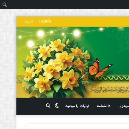
ج
English
العربیه
تغییر
جستجو
هدوی
دانشنامه
ارتباط با موعود
پوسته
برای