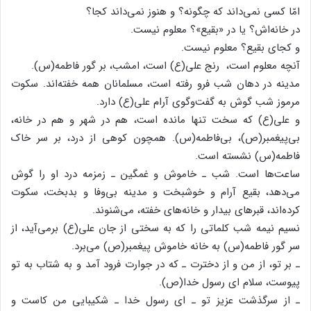
امّا کسی نمی‌داند که چگونه؟ و هنوز نمی‌‌داند کجا؟
در خانه‌اش؟ یا در «بقیع»؟ معلوم نیست.
و کجای بقیع؟ معلوم نیست.
آنچه معلوم است، ‌ رنج علی(ع) است، امشب، بر گور فاطمه(س).
مدینه در دهان شب فرو رفته است، مسلمانان همه خفته‌‌اند. سکوت
مرموز شب گوش به گفت‌وگوی آرام علی(ع) دارد.
و علی(ع) که سخت تنها مانده است، هم در شهر و هم در خانه،
بی‌پیغمبر(ص)، بی‌فاطمه(س). همچون کوهی از درد، بر سر خاک
فاطمه(س) نشسته است.
ساعت‌‌ها است. شب ـ خاموش و غمگین ـ زمزمه درد او را گوش
می‌‌دهد، بقیع آرام و خوشبخت و مدینه بی‌وفا و بدبخت، سکوت
کرده‌اند، قبر‌های بیدار و خانه‌های خفته، می‌شنوند.
نسیم نیمه شب کلماتی را که به سختی از جان علی(ع) برمی‌آید، از
سر گور فاطمه(س) به خانه‌ خاموش پیغمبر(ص) می‌برد.
ـ بر تو، از من و از دخترت ـ که در جوارت فرود آمد و به شتاب به تو
پیوست، سلام ای رسول خدا(ص).
ـ از سرگذشت عزیز تو ـ ای رسول خدا ـ شکیبایی من کاست و