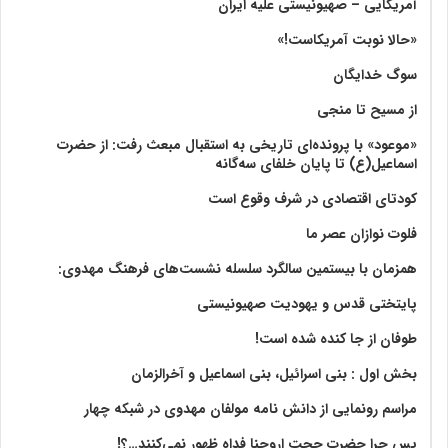
آمریکایی – صهیونیستی علیه ایران
«حالا نوبت آمریکاست!»
سوگ خدایگان
از مسیح تا منجی
«موعود» با پرونده‌ای تاریخی به استقبال مبعث رفت: از حضرت
اسماعیل(ع) تا پایان خلفای سه‌گانه
کودتای اقتصادی در شرف وقوع است
فلوت نوازان عصر ما
همزمان با بیستمین سالگرد سلسله نشست‌های فرهنگ مهدوی:‌
پایتختی قدس و یهودیت صهیونیستی
طوفان از جا کنده شده است!
بخش اول : بنی اسرائیل، بنی اسماعیل و آخرالزمان
مراسم رونمایی از دانش نامه مولفان مهدوی در شبکه چهار
پس چرا حضرت حجت اروحنا فداه ظهور نمی‌کنند…؟!