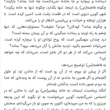
درمانده و بیچاره بر جا مانده؛ نمی‌دانست چه کند؛ بماند؟ بازگردد؟
چگونه فاطمه(س) را، اینجا، تنها بگذارد، چگونه تنها به خانه برگردد؟
شهر، گویی دیوی است که در ظلمت زشت شب کمین کرده است. با
هزاران توطئه و خیانت و بی‌شرمی انتظار او را می‌کشد.
و چگونه بماند؟ کودکان؟ مردم؟ حقیقت؟ مسئولیّت‌هایی که تنها
چشم به راه اویند و رسالت سنگینی که بر آن پیمان بسته است؟
درد چندان سهمگین است که روح توانای او را بیچاره کرده است.
نمی‌تواند تصمیم بگیرد، تردید جانش را آزار می‌دهد، برود؟ بماند؟
احساس می‌کند که از هر دو کار عاجز است، نمی‌داند که چه خواهد
کرد؟
به فاطمه(س) توضیح می‌دهد:
اگر از پیش تو بروم، نه از آن رو است که از ماندن نزد تو ملول
گشته‌ام و اگر همین جا ماندم، نه از آن روست که به وعده‌ای که خدا
به مردم صبور داده است، بدگمان شده‌ام.
آنگاه برخاست، ایستاد، به خانه‌ پیغمبر(ص) رو کرد، با حالتی که در
احساس نمی‌گنجید، گویی می‌خواست به او بگوید که این ودیعه
عزیزی را که به من سپرده‌ای، اکنون به سوی تو باز می‌گردانم، سخنش
را بشنو. از او بخواه، به اصرار بخواه تا برایت همه چیز را بگوید تا