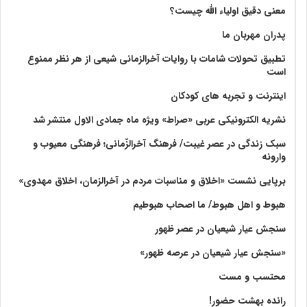
معنی دقیق اولیاء الله چیست؟
پدران مهربان ما
تطبیق تحولات شامات با روایات آخرالزمانی شیعی از هر نظر ممنوع
است
اینترنت و تجربه های کودکان
نشریه الکترونیکی عربی «صراط» ویژه ماه جمادی الاول منتشر شد
سبک زندگی در عصر غیبت/ فرهنگ آخرالزّمانی؛ فرهنگی معیوب و
وارونه
برپایی نشست «اخلاق و مناسبات مردم در آخرالزمان، اخلاق مهدوی»
هبوط و اهل هبوط/ ما اصحاب هبوطیم
سنجش عیار شیعیان در عصر ظهور
«سنجش عیار شیعیان در عرصه ظهور»
محتسب و مست
رانده بهشت‌ حضور!