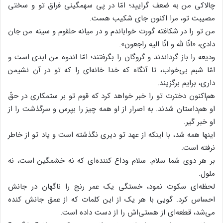
چالاکی من به ضعف گرایید؛ امّا در پی سهمگینی فراق تو و سختی
مصیبت تو، مرا اکنون جای شکیب هست.
من تو را در شکافته گورت خواباندم و در میانه‌ حلقوم و سینه من جان
دادی، «انّا لله و انّا الیه راجعون».
ودیعه را باز گرداندند و گروگان را بگرفتند؛ امّا اندوه من ابدی است و
امّا شبم بی‌خواب، تا آنگاه که خدا خانه‌ای را که تو در آن نشیمن
داری، برایم برگزیند.
هم‌اکنون دخترت تو را خبر خواهد کرد که قوم تو بر ستمکاری در حقّ
او هم‌داستان شدند. به اصرار از او همه چیز را بپرس و سرگذشت را از
او خبر گیر.
اینها همه شد، با اینکه از عهد تو دیری نگذشته است و یاد تو از خاطر
نرفته است.
بر هر دوی شما سلام. سلام وداع کننده‌ای که نه خشمگین است، نه
ملول.
لحظه‌ای سکوت نمود، خستگی یک عمر رنج را ناگهان در جانش
احساس کرد. گویی با هر یک از این کلمات که از عمق جانش کنده
می‌شد، قطعه‌ای از هستی‌اش را از دست داده است.