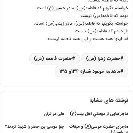
دیدم که فاطمه نیست.
خواستم بگویم که فاطمه(س)، مادر حسین(ع) است.
دیدم که فاطمه(س) نیست.
خواستم بگویم، که فاطمه(س)، مادر زینب(س) است.
باز دیدم که فاطمه(س) نیست.
نه، اینها همه هست و این همه فاطمه نیست.
حضرت زهرا (س)
حضرت فاطمه (س)
ماهنامه موعود شماره 134و 135
نوشته های مشابه
ماجراهايی از دوستي اهل بيت(ع)
على در قرآن
ماجرای حضرت موسی(ع) و میقات
چرا موسى بن جعفر را شهید کردند؟
بنی‌اسرائیل