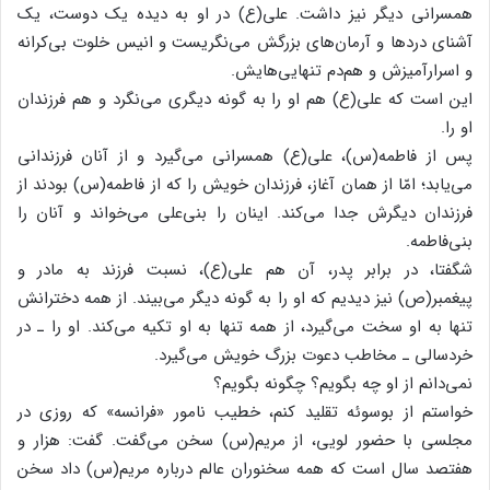
همسرانی دیگر نیز داشت. علی(ع) در او به دیده یک دوست، یک
آشنای دردها و آرمان‌های بزرگش می‌‌نگریست و انیس خلوت بی‌کرانه
و اسرارآمیزش و هم‌دم تنهایی‌هایش.
این است که علی(ع) هم او را به گونه‌ دیگری می‌نگرد و هم فرزندان
او را.
پس از فاطمه(س)، علی(ع) همسرانی می‌گیرد و از آنان فرزندانی
می‌یابد؛ امّا از همان آغاز، فرزندان خویش را که از فاطمه(س) بودند از
فرزندان دیگرش جدا می‌کند. اینان را بنی‌علی می‌خواند و آنان را
بنی‌فاطمه.
شگفتا، در برابر پدر، آن هم علی(ع)، نسبت فرزند به مادر و
پیغمبر(ص) نیز دیدیم که او را به گونه دیگر می‌بیند. از همه دخترانش
تنها به او سخت می‌گیرد، از همه‌ تنها به او تکیه می‌کند. او را ـ در
خردسالی ـ مخاطب دعوت بزرگ خویش می‌گیرد.
نمی‌دانم از او چه بگویم؟ چگونه بگویم؟
خواستم از بوسوئه تقلید کنم، خطیب نامور «فرانسه» که روزی در
مجلسی با حضور لویی، از مریم(س) سخن می‌گفت. گفت: هزار و
هفتصد سال است که همه‌ سخنوران عالم درباره مریم(س) داد سخن