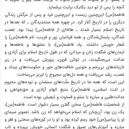
آنچه را پس از تو دید یکایک برایت برشمارد.
فاطمه(س) این‌چنین زیست و این‌چنین مُرد و پس از مرگش زندگی
دیگری را در تاریخ آغاز کرد. در چهره همه‌ ستمدیدگان ـ که بعدها در
تاریخ اسلام بسیار شدند ـ هاله‌ای از فاطمه(س) پیدا بود. غصب
شدگان، پایمال‌شدگان و همه قربانیان زور و فریب، نام فاطمه(س) را
شعار خویش داشتند. یاد فاطمه(س)، با عشق‌ها و عاطفه‌ها و
ایمان‌های شگفت زنان و مردانی که در طول تاریخ اسلام برای آزادی و
عدالت می‌جنگیدند، در توالی قرون، پرورش می‌یافت و در زیر
تازیانه‌های بی‌رحم و خونین خلافت‌های جور و حکومت‌های بیداد و
غصب، رشد می‌یافت و همه دل‌های مجروح را لبریز می‌ساخت.
این است که همه جا در تاریخ ملّت‌های مسلمان و توده‌های محروم
در امّت اسلامی، فاطمه(س) منبع الهام آزادی و حق‌خواهی و
عدالت‌طلبی و مبارزه با ستم و قساوت و تبعیض بوده است.
از شخصیّت فاطمه(س) سخن گفتن بسیار دشوار است. فاطمه(س)،
یک زن بود، آن‌چنان که اسلام می‌خواهد که زن باشد. تصویر سیمای
او را پیامبر(ص) خود رسم کرده بود و او را در کوره‌های سختی و فقر و
مبارزه و آموزش‌های عمیق و شگفت انسانی خویش پرورده و ناب