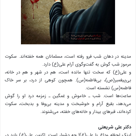
مدینه در دهان شب فرو رفته است، مسلمانان همه خفته‌‌اند. سکوت
مرموز شب گوش به گفت‌وگوی آرام علی(ع) دارد.
و علی(ع) که سخت تنها مانده است، هم در شهر و هم در خانه،
بی‌پیغمبر(ص)، بی‌فاطمه(س). همچون کوهی از درد، بر سر خاک
فاطمه(س) نشسته است.
ساعت‌‌ها است. شب ـ خاموش و غمگین ـ زمزمه درد او را گوش
می‌‌دهد، بقیع آرام و خوشبخت و مدینه بی‌وفا و بدبخت، سکوت
کرده‌اند، قبر‌های بیدار و خانه‌های خفته، می‌شنوند.
دکتر علی شریعتی
اینک لحظه وداع با علی(ع)! چه دشوار است. اکنون علی(ع) باید در