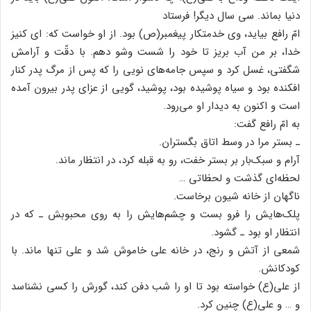
دنیا بماند. سی سال دیگر! فرستاد
امّ رافع بیاید، وی خدمتکار پیغمبر(ص) بود. از او خواست که: ای کنیز
خدا، بر من آب بریز تا خود را شست ‌وشو دهم. با دقّت و آرامش
شگفتی، غسل کرد و سپس جامه‌های نویی را که پس از مرگ پدر کنار
افکنده بود و سیاه پوشیده بود، پوشید، گویی از عزای پدر بیرون آمده
است و اکنون به دیدار او می‌رود.
به امّ رافع گفت:
ـ بستر مرا در وسط اتاق بگستران.
آرام و سبک‌بار بر بستر خفت، رو به قبله کرد، در انتظار ماند.
لحظه‌‌ای گذشت و لحظاتی …
ناگهان از خانه شیون برخاست.
پلک‌هایش را فرو بست و چشم‌هایش را به روی محبوبش ـ که در
انتظار او بود‌ ـ گشود.
شمعی از آتش و رنج، در خانه‌ علی خاموش شد و علی تنها ماند. با
کودکانش.
از علی(ع) خواسته بود تا او را شب دفن کند، گورش را کسی نشناسد
و … و علی(ع) چنین کرد.