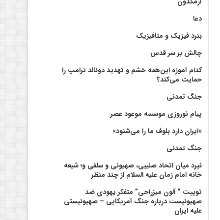
آرمگدون
دعا
بنرد فیزیک و متافیزیک
چالش بر سر قدس
کدام آموزه این‌همه خشم و تهدید دونالد ترامپ را
حمایت می‌کند؟
جنگ تمدنی
پیام نوروزی موسسه موعود عصر
«ایران دارد بلوف ما را می‌شنود»
جنگ تمدنی
نبرد میان اتحاد صلیبی، صهیونی و سلفی و؛ شیعه
خانه امام زمان علیه السلام از چند منظر
توییت ” آلون میزراحی” متفکر یهودی ضد
صهیونیست درباره جنگ آمریکایی – صهیونیستی
علیه ایران