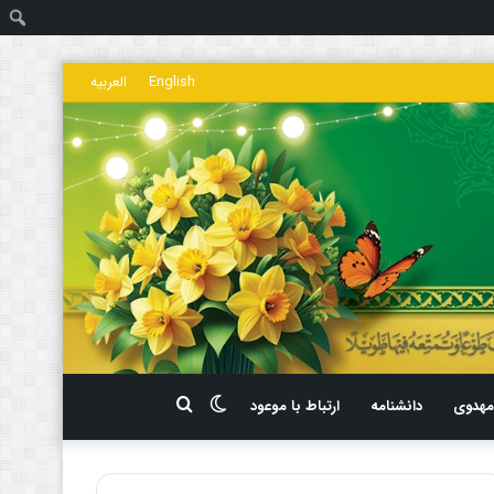
ج
English
العربیه
تغییر
جستجو
هدوی
دانشنامه
ارتباط با موعود
پوسته
برای