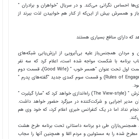
‌ها احساس نگرانی می‌کند. و در سریال "خواهران و برادران "
ادر همجنس باز و همسرش بیش از این‌که از کنار هم خوابیدن لذت ببرند از
د که دارای منافع بسیاری هستند
و مردان همجنس‌باز علیه بی‌آبرویی از ارزش‌یابی شبکه‌های
خاب برنامه با شکست مواجه شده است، اعلام کرد که سه نفر
همجنس‌باز به سه قسمت بعدی اضافه خواهند شد: قسمت اول تحت عنوان "همسر خوب " (Good Wife)، قسمت دوم
در مورد "بازگشت نیم‌ساعته از قوانین نامزدی " (Rules of Engagement) و قسمت سوم کمدی جدید "گفته‌های پدرم "
همچنین سی بی اس برنامه‌ای را تحت عنوان "شیوه نگرش " (The View-style) راه‌اندازی خواهد کرد که "سارا گیلبرت "
Sa) در نقش "رزینه " (Roseanne) به‌عنوان مدیر اجرایی و شرکت‌کننده در میزگرد حضور خواهد داشت.
جام نداد اما در یک کنفرانس خبری اعلام کرد، که خود وی هم
کند.
ابط همجنس‌بازان طی دو برنامه داستانی تحت برنامه طرح هشت
 مطرح شده را به مسئولین و مردم القا و همچنین آنها را مجاب