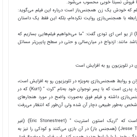
‌ها فروش نسبتاً خوبی محسوب می‌شود.
Lisa Chol)، کارگردان این فیلم که خودش یک زن همجنس‌باز است درباره این فیلم می‌گوید:
ابطه با همجنس‌بازی روایت نکرده‌ام، بلکه این فقط یک داستان
وی در گفت‌وگو با "دونا فریت کین " (Donna Freydkin) از یو اس ای تودی گفت: "ما می‌خواهیم فیلم‌هایی بسازیم که
اشد مانند: ازدواج در میان‌سالی و حتی در سطح پایین‌تر مسائل
 در تلویزیون رو به افزایش است
ان و روابط همجنس‌بازی به‌ویژه در تلویزیون رو به افزایش است،
می‌نویسد: برای مثال موضوع فیلم "خوشحالی " در مورد پدری است که با پسر نوجوان خود به‌نام "کرت " (Kurt) که در
س‌بازی داشته و فیلم فوق به‌صورت واضح در مورد هنجارهای
 شخص به‌طور طبیعی دچار آن شده ولی آن‌طور که انتظار می‌رفت
مضمون فیلم خانواده مدرن یک زوج همجنس‌باز است که "اریک استون استریت " (Eric Stonestreet) (غیر
همجنس‌باز) و "جسی تایلر فرگوسن " (Jesse Tyler Ferguson) (همجنس باز) در آن بازی می‌کنند و کودکی را نیز به
ندگی خود را با شرایط جدید هم‌سو کند. این فیلم با موضوع فوق