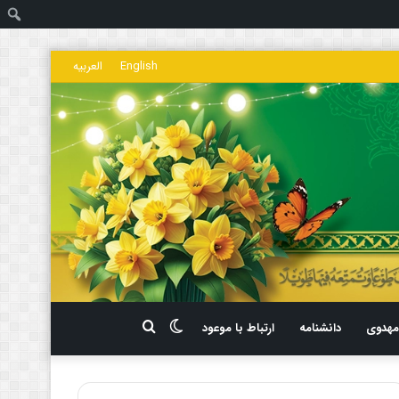
ج
English
العربیه
تغییر
جستجو
هدوی
دانشنامه
ارتباط با موعود
پوسته
برای