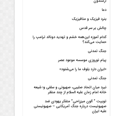
آرمگدون
دعا
بنرد فیزیک و متافیزیک
چالش بر سر قدس
کدام آموزه این‌همه خشم و تهدید دونالد ترامپ را
حمایت می‌کند؟
جنگ تمدنی
پیام نوروزی موسسه موعود عصر
«ایران دارد بلوف ما را می‌شنود»
جنگ تمدنی
نبرد میان اتحاد صلیبی، صهیونی و سلفی و؛ شیعه
خانه امام زمان علیه السلام از چند منظر
توییت ” آلون میزراحی” متفکر یهودی ضد
صهیونیست درباره جنگ آمریکایی – صهیونیستی
علیه ایران