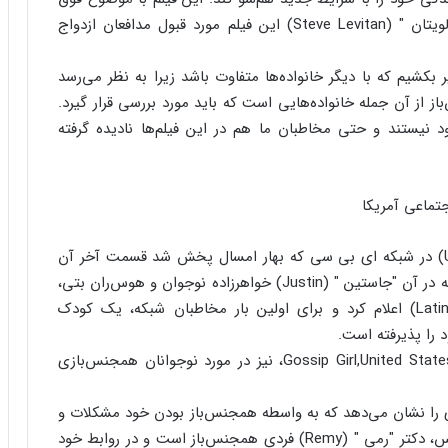
مورد بازتاب عموم مردم قرار گرفته و به گفته "استیو لویتان " (Steve Levitan) این فیلم مورد قبول مدافعان ازدواج
ر بکشیم که با دیگر خانواده‌ها متفاوت باشد زیرا به نظر می‌رسد
ز از آن جمله خانواده‌هایی است که باید مورد بررسی قرار گیرد.
ود نیستند و حتی مخاطبان ما هم در این فیلم‌ها نادیده گرفته
تماعی آمریکا
این گزارش ادامه داد: سریال "بتی زشت " (Ugly Betty) در شبکه ای بی سی که بهار امسال پخش شد قسمت آخر آن
به‌طوری با حالت کم‌اهمیت و متاثر کننده پایان یافت که در آن "جاستین " (Justin) خواهرزاده نوجوان و هوس‌ران بتی،
همجنس‌بازی خود را با خانواده مهربان "لاتینو " (Latino) اعلام کرد و برای اولین بار مخاطبان شبکه، یک کودک
 را پذیرفته است.
برنامه‌های دیگری مانند Gossip Girl,United States of Tara,90210 and Weeds، نیز در مورد نوجوانان همجنس‌بازی
را نشان می‌دهد که به واسطه‌ همجنس‌باز بودن خود مشکلات و
مسایل اندکی دارند. در برنامه‌ "خانه " (House) در فاکس، دکتر "رمی " (Remy) فردی همجنس‌باز است و در روابط خود