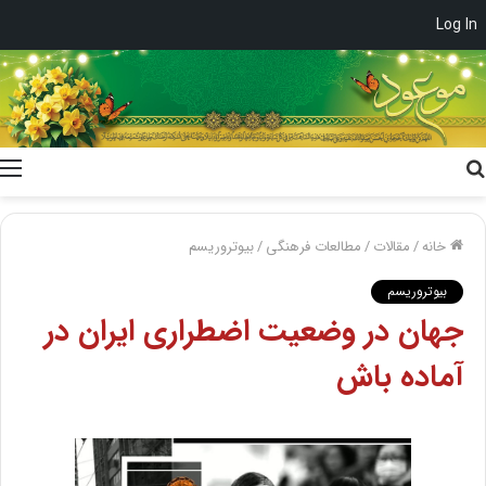
Log In
جستجو
برای
خانه
/
مقالات
/
مطالعات فرهنگی
/
بیوتروریسم
بیوتروریسم
جهان در وضعیت اضطراری ایران در
آماده باش