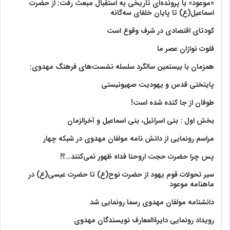
«موعود» با پرونده‌ای تاریخی به استقبال مبعث رفت: از حضرت
اسماعیل(ع) تا پایان خلفای سه‌گانه
کودتای اقتصادی در شرف وقوع است
فلوت نوازان عصر ما
همزمان با بیستمین سالگرد سلسله نشست‌های فرهنگ مهدوی:‌
پایتختی قدس و یهودیت صهیونیستی
طوفان از جا کنده شده است!
بخش اول : بنی اسرائیل، بنی اسماعیل و آخرالزمان
مراسم رونمایی از دانش نامه مولفان مهدوی در شبکه چهار
پس چرا حضرت حجت اروحنا فداه ظهور نمی‌کنند…؟!
سیر تحولات قوم یهود از حضرت نوح(ع) تا حضرت عیسی(ع) در
ماهنامه موعود
دانشنامه مولفان مهدوی رسما رونمایی شد
رویداد رونمایی دایرةالمعارف نویسندگان مهدوی