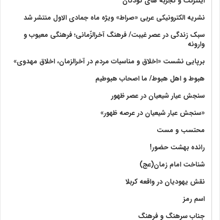
اینترنت و تجربه های کودکان
نشریه الکترونیکی عربی «صراط» ویژه ماه جمادی الاول منتشر شد
سبک زندگی در عصر غیبت/ فرهنگ آخرالزّمانی؛ فرهنگی معیوب و
وارونه
برپایی نشست «اخلاق و مناسبات مردم در آخرالزمان، اخلاق مهدوی»
هبوط و اهل هبوط/ ما اصحاب هبوطیم
سنجش عیار شیعیان در عصر ظهور
«سنجش عیار شیعیان در عرصه ظهور»
محتسب و مست
رانده بهشت‌ حضور!
شناخت امام زمان(عج)
نقش یهودیان در واقعه کربلا
اسم رمز
جناب سرهنگ و فرهنگ