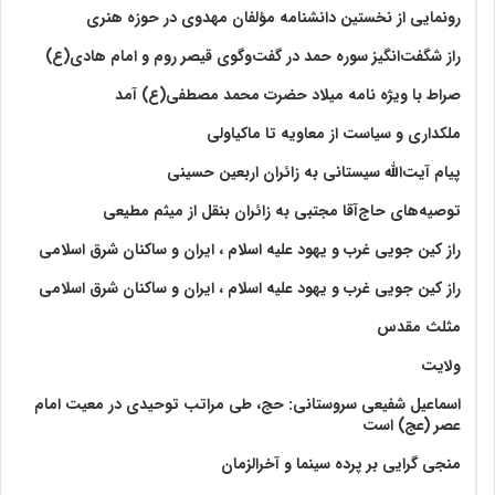
رونمایی از نخستین دانشنامه مؤلفان مهدوی در حوزه هنری
راز شگفت‌انگیز سوره حمد در گفت‌وگوی قیصر روم و امام هادی(ع)
صراط با ویژه نامه میلاد حضرت محمد مصطفی(ع) آمد
ملکداری و سیاست از معاویه تا ماکیاولی
پیام آیت‌الله سیستانی به زائران اربعین حسینی
توصیه‌های حاج‌آقا مجتبی به زائران بنقل از میثم مطیعی
راز کین جویی غرب و یهود علیه اسلام ، ایران و ساکنان شرق اسلامی
راز کین جویی غرب و یهود علیه اسلام ، ایران و ساکنان شرق اسلامی
مثلث مقدس
ولايت‏
اسماعیل شفیعی سروستانی: حج، طی مراتب توحیدی در معیت امام
عصر (عج) است
منجی گرایی بر پرده سینما و آخرالزمان