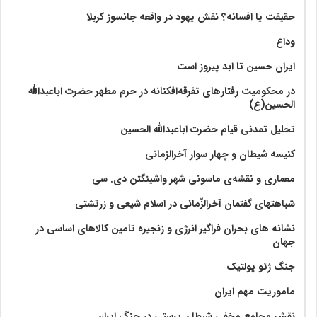
حقیقت یا افسانه؟‌ نقش یهود در واقعه جانسوز کربلا
وداع
ایران حسین تا ابد پیروز است
در محکومیت رفتارهای تفرقه‌افکنانه در حرم مطهر حضرت اباعبدالله
الحسین(ع)
تحلیل تمدنی قیام حضرت اباعبدالله الحسین
کنیسه شیطان و چهار سوار آخرالزمانی
معماری و نقشه‌ی ماسونی شهر واشينگتن دی. سی
شباهتهای گفتمان آخر‌الزّمانی در اسلام شیعی و زرتشتی
نشانه های بحران فراگیر انرژی و زنجیره تامین کالاهای اساسی در
جهان
جنگ ژئو پولتیک
ماموریت مهم ایران
نقش مجامع مخفی شیطان پرستی در جنگ ایران