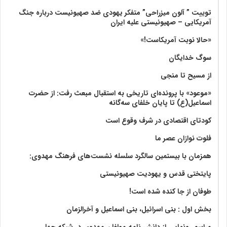
توییت ” آلون میزراحی” متفکر یهودی ضد صهیونیست درباره جنگ
آمریکایی – صهیونیستی علیه ایران
«حالا نوبت آمریکاست!»
سوگ خدایگان
از مسیح تا منجی
«موعود» با پرونده‌ای تاریخی به استقبال مبعث رفت: از حضرت
اسماعیل(ع) تا پایان خلفای سه‌گانه
کودتای اقتصادی در شرف وقوع است
فلوت نوازان عصر ما
همزمان با بیستمین سالگرد سلسله نشست‌های فرهنگ مهدوی:‌
پایتختی قدس و یهودیت صهیونیستی
طوفان از جا کنده شده است!
بخش اول : بنی اسرائیل، بنی اسماعیل و آخرالزمان