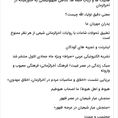
هابیت ها و ارباب حلقه ها: نگاهی صهیونیستی به خاورمیانه در
آخرالزمان
معنی دقیق اولیاء الله چیست؟
پدران مهربان ما
تطبیق تحولات شامات با روایات آخرالزمانی شیعی از هر نظر ممنوع
است
اینترنت و تجربه های کودکان
نشریه الکترونیکی عربی «صراط» ویژه ماه جمادی الاول منتشر شد
سبک زندگی در عصر غیبت/ فرهنگ آخرالزّمانی؛ فرهنگی معیوب و
وارونه
برپایی نشست «اخلاق و مناسبات مردم در آخرالزمان، اخلاق مهدوی»
هبوط و اهل هبوط/ ما اصحاب هبوطیم
سنجش عیار شیعیان در عصر ظهور
«سنجش عیار شیعیان در عرصه ظهور»
محتسب و مست