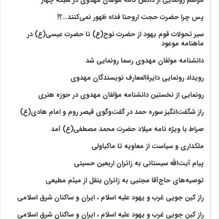
مراسم رونمایی از دانش نامه مولفان مهدوی در شبکه چهار
پس چرا حضرت حجت اروحنا فداه ظهور نمی‌کنند…؟!
سیر تحولات قوم یهود از حضرت نوح(ع) تا حضرت عیسی(ع) در
ماهنامه موعود
دانشنامه مولفان مهدوی رسما رونمایی شد
رویداد رونمایی دایرةالمعارف نویسندگان مهدوی
رونمایی از نخستین دانشنامه مؤلفان مهدوی در حوزه هنری
راز شگفت‌انگیز سوره حمد در گفت‌وگوی قیصر روم و امام هادی(ع)
صراط با ویژه نامه میلاد حضرت محمد مصطفی(ع) آمد
ملکداری و سیاست از معاویه تا ماکیاولی
پیام آیت‌الله سیستانی به زائران اربعین حسینی
توصیه‌های حاج‌آقا مجتبی به زائران بنقل از میثم مطیعی
راز کین جویی غرب و یهود علیه اسلام ، ایران و ساکنان شرق اسلامی
راز کین جویی غرب و یهود علیه اسلام ، ایران و ساکنان شرق اسلامی