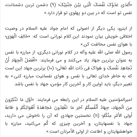
«أَعْدَی عَدُوَّکَ نَفْسَکَ الَّتِی بَیْنَ جَنْبَیْکَ؛ (۹) دشمن ترین دشمنانت،
نفس تو است که در بین دو پهلوی تو قرار دارد.»
از اینرو، یکی دیگر از اصولی که امام جواد علیه السلام در وصیت
اخلاقی خویش بیان نمودند این کلام نورانی است که: «خَالِفِ الْهَوَى؛
با هوای نفس مخالفت کن.»
رسول الله صلی الله علیه وآله در کلام نورانی دیگری، از مبارزه با نفس
به عنوان برترین جهاد یاد می‌کنند و می فرمایند: «اَفْضَلُ الْجِهَادِ أَنْ
تُجَاهِدَ نَفْسَکَ وَ هَوَاکَ فِی ذَاتِ اللهِ تَعَالَی؛ (۱۰) برترین جهاد این است
که به خاطر خدای تعالی با نفس و هوای نفسانیت مبارزه کنی.» به
تعبیر دیگر، باید اولین کار و آخرین کار مؤمن، جهاد با نفس باشد.
امیرالمؤمنین علیه السلام در این رابطه می فرمایند: «اَوَّل مَا تَنْکِرُونَ
مِنَ الْجِهَادِ، جِهَادُ أَنْفُسِکُمْ آخِرَ مَا تَفْقِدُونَ مُجَاهَدَهُ أَهْوَائِکُمْ وَ طَاعَهُ
اُولِی الأمْرِ مِنْکُمْ؛ (۱۱) نخستین جهادی که آن را ناخوش می دارید،
جهاد با نفسهایتان، و آخرین چیزی که گُم می‌کنید، مبارزه با
خواهشهایتان و اطاعت از اولی الأمرتان است.»