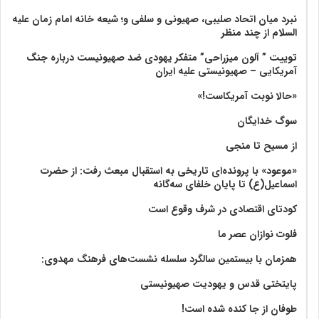
نبرد میان اتحاد صلیبی، صهیونی و سلفی و؛ شیعه خانه امام زمان علیه
السلام از چند منظر
توییت ” آلون میزراحی” متفکر یهودی ضد صهیونیست درباره جنگ
آمریکایی – صهیونیستی علیه ایران
«حالا نوبت آمریکاست!»
سوگ خدایگان
از مسیح تا منجی
«موعود» با پرونده‌ای تاریخی به استقبال مبعث رفت: از حضرت
اسماعیل(ع) تا پایان خلفای سه‌گانه
کودتای اقتصادی در شرف وقوع است
فلوت نوازان عصر ما
همزمان با بیستمین سالگرد سلسله نشست‌های فرهنگ مهدوی:‌
پایتختی قدس و یهودیت صهیونیستی
طوفان از جا کنده شده است!