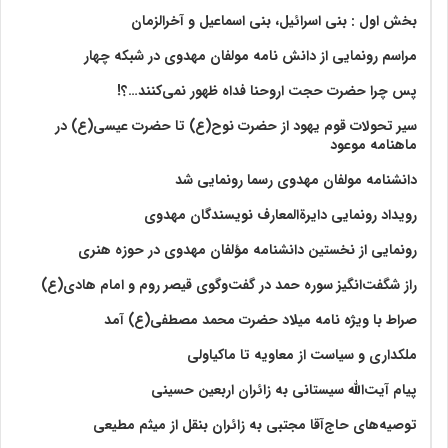
بخش اول : بنی اسرائیل، بنی اسماعیل و آخرالزمان
مراسم رونمایی از دانش نامه مولفان مهدوی در شبکه چهار
پس چرا حضرت حجت اروحنا فداه ظهور نمی‌کنند…؟!
سیر تحولات قوم یهود از حضرت نوح(ع) تا حضرت عیسی(ع) در
ماهنامه موعود
دانشنامه مولفان مهدوی رسما رونمایی شد
رویداد رونمایی دایرةالمعارف نویسندگان مهدوی
رونمایی از نخستین دانشنامه مؤلفان مهدوی در حوزه هنری
راز شگفت‌انگیز سوره حمد در گفت‌وگوی قیصر روم و امام هادی(ع)
صراط با ویژه نامه میلاد حضرت محمد مصطفی(ع) آمد
ملکداری و سیاست از معاویه تا ماکیاولی
پیام آیت‌الله سیستانی به زائران اربعین حسینی
توصیه‌های حاج‌آقا مجتبی به زائران بنقل از میثم مطیعی