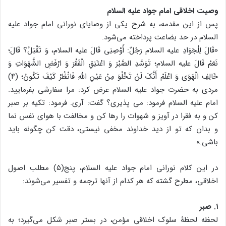
وصیت اخلاقی امام جواد علیه السلام
پس از این مقدمه، به شرح یکی از وصایای نورانی امام جواد علیه
السلام در حد بضاعت پرداخته می‌شود.
«قَالَ لِلْجَوَادِ علیه السلام رَجُلٌ: أَوْصِنِی قَالَ علیه السلام، وَ تَقْبَلُ؟ قَالَ؛
نَعَمْ قَالَ علیه السلام؛ تَوَسَّدِ الصَّبْرَ وَ اعْتَنِقِ الْفَقْرَ وَ ارْفَضِ الشَّهَوَاتِ وَ
خَالِفِ الْهَوَى وَ اعْلَمْ أَنَّکَ لَنْ تَخْلُوَ مِنْ عَیْنِ اللَّهِ فَانْظُرْ کَیْفَ تَکُونُ؛ (۴)
مردی به حضرت جواد علیه السلام عرض کرد: مرا سفارشی بفرمایید.
امام علیه السلام فرمود: می پذیری؟ گفت: آری. فرمود: تکیه بر صبر
کن و به فقرا در آویز و شهوات را رها کن و مخالفت با هوای نفس نما
و بدان که تو از دید خداوند مخفی نیستی، دقت کن چگونه باید
باشی.»
در این کلام نورانی امام جواد علیه السلام، پنج(۵) مطلب اصول
اخلاقی، مطرح گشته که هر کدام از آنها ترجمه و تفسیر می‌شوند:
۱. صبر
لحظه لحظۀ سلوک اخلاقی مؤمن، در بستر صبر شکل می‌گیرد؛ به