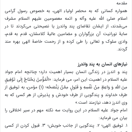
مقدمه
همواره کسانی که به محضر اولیاءِ الهی، به خصوص رسول گرامی
اسلام صلی الله علیه وآله و ائمه معصومین علیهم السلام مشرف
می‌شدند، از ایشان تقاضای پند واندرز یا نصیحتی می‌کردند تا در
سایۀ نورانیت آن بزرگواران و مضامین عالیۀ کلامشان، قدم به قدم،
وادی سلوک و تعالی را طی کرده و از رحمت خاصۀ الهی بهره مند
گردند.
نیازهای انسان به پند واندرز
پند و اندرز در زندگی انسان بسیار اهمیت دارد؛ چنانچه امام جواد
علیه السلام در اهمیت این امر، می فرماید: «الْمُؤْمِنُ یَحْتَاجُ إِلَى تَوْفِیقٍ
مِنَ اللَّهِ وَ وَاعِظٍ مِنْ نَفْسِهِ وَ قَبُولٍ مِمَّنْ یَنْصَحُه؛ (۱) مؤمن، به توفیق از
طرف خداوند و پندگویی از طرف خودش و پذیرش از هر کسی که به
وی اندرز دهد، نیازمند است.»
امام جواد علیه السلام در این روایت سه نکته مهم در سیر اخلاقی را
بیان می فرماید:
۱. توفیق الهی؛ ۲. پندگویی از جانب خویش؛ ۳. قبول کردن از کسی