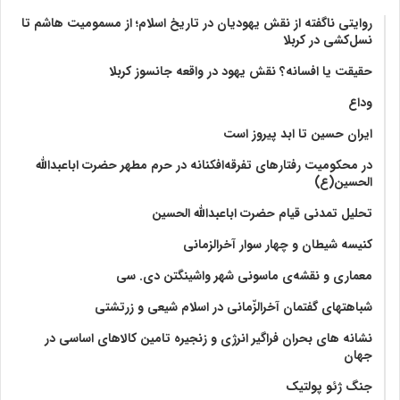
روایتی ناگفته از نقش یهودیان در تاریخ اسلام؛ از مسمومیت هاشم تا
نسل‌کشی در کربلا
حقیقت یا افسانه؟‌ نقش یهود در واقعه جانسوز کربلا
وداع
ایران حسین تا ابد پیروز است
در محکومیت رفتارهای تفرقه‌افکنانه در حرم مطهر حضرت اباعبدالله
الحسین(ع)
تحلیل تمدنی قیام حضرت اباعبدالله الحسین
کنیسه شیطان و چهار سوار آخرالزمانی
معماری و نقشه‌ی ماسونی شهر واشينگتن دی. سی
شباهتهای گفتمان آخر‌الزّمانی در اسلام شیعی و زرتشتی
نشانه های بحران فراگیر انرژی و زنجیره تامین کالاهای اساسی در
جهان
جنگ ژئو پولتیک