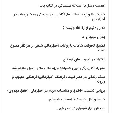
اهمیت دیدار با آیت‌الله سیستانی در کتاب پاپ
هابیت ها و ارباب حلقه ها: نگاهی صهیونیستی به خاورمیانه در
آخرالزمان
معنی دقیق اولیاء الله چیست؟
پدران مهربان ما
تطبیق تحولات شامات با روایات آخرالزمانی شیعی از هر نظر ممنوع
است
اینترنت و تجربه های کودکان
نشریه الکترونیکی عربی «صراط» ویژه ماه جمادی الاول منتشر شد
سبک زندگی در عصر غیبت/ فرهنگ آخرالزّمانی؛ فرهنگی معیوب و
وارونه
برپایی نشست «اخلاق و مناسبات مردم در آخرالزمان، اخلاق مهدوی»
هبوط و اهل هبوط/ ما اصحاب هبوطیم
سنجش عیار شیعیان در عصر ظهور