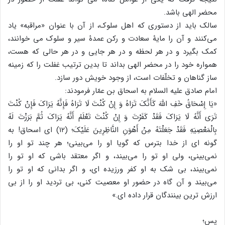
محضر الهی باشد.
سالک باید از دستوری که اهل سلوک، از آن با عنوان «مراقبه» یاد
می‌کنند و آن را مایۀ سعادت و رکن عمدۀ سیر و سلوک می خوانند،
کمک بگیرد و در هر لحظه و در هر جایی و در هر حالی که هست،
همواره خود را در محضر الهی بداند تا بدین ترتیب غفلت را که زمینه
ساز گناهان و تخلّفات است، از وجود خویش دور سازد.
امام صادق علیه السلام به اسحاق بن عمّار فرمودند:
«یَا إِسْحَاقُ خَفِ اللَّهَ کَأَنَّکَ تَرَاهُ وَ إِنْ کُنْتَ لَا تَرَاهُ فَإِنَّهُ یَرَاکَ فَإِنْ کُنْتَ
تَرَى أَنَّهُ لَا یَرَاکَ فَقَدْ کَفَرْتَ وَ إِنْ کُنْتَ تَعْلَمُ أَنَّهُ یَرَاکَ ثُمَّ بَرَزْتَ لَهُ
بِالْمَعْصِیَهِ فَقَدْ جَعَلْتَهُ مِنْ أَهْوَنِ النَّاظِرِینَ عَلَیْکَ؛ (۱۲) ای اسحاق! به
گونه ای از خدا بترس که گویا او را می‌بینی؛ هر چند تو او را
نمی‌بینی، ولی او تو را می‌بیند، و اگر معتقد باشی که او تو را
نمی‌بیند، بی شک به او کفر ورزیده ای، و اگر بدانی که او تو را
می‌بیند و آن گاه در حضور او معصیت کنی، بی تردید او را از بی
ارزش ترین بینندگان قرار داده ای.»
پس؛