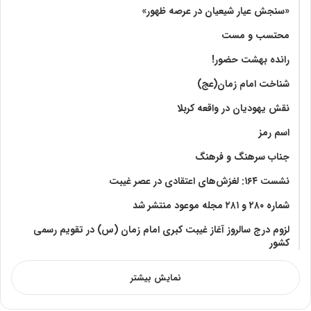
«سنجش عیار شیعیان در عرصه ظهور»
محتسب و مست
رانده بهشت‌ حضور!
شناخت امام زمان(عج)
نقش یهودیان در واقعه کربلا
اسم رمز
جناب سرهنگ و فرهنگ
نشست ۱۶۴: لغزش‌های اعتقادی در عصر غیبت
شماره ۲۸۰ و ۲۸۱ مجله موعود منتشر شد
لزوم درج سالروز آغاز غیبت کبری امام زمان (س) در تقویم رسمی
کشور
نمایش بیشتر