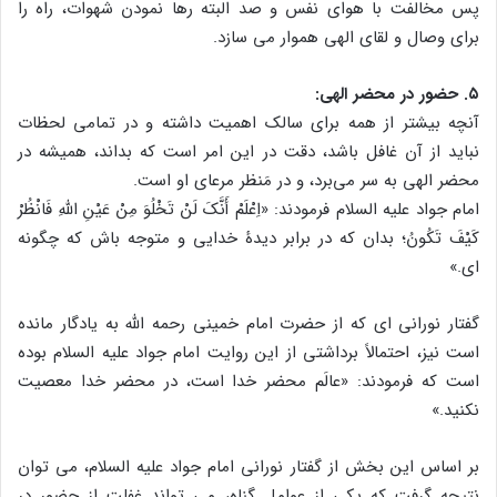
پس مخالفت با هوای نفس و صد البته رها نمودن شهوات، راه را
برای وصال و لقای الهی هموار می سازد.
۵. حضور در محضر الهی:
آنچه بیشتر از همه برای سالک اهمیت داشته و در تمامی لحظات
نباید از آن غافل باشد، دقت در این امر است که بداند، همیشه در
محضر الهی به سر می‌برد، و در مَنظر مرعای او است.
امام جواد علیه السلام فرمودند: «اِعْلَمْ أَنَّکَ لَنْ تَخْلُوَ مِنْ عَیْنِ اللَّهِ فَانْظُرْ
کَیْفَ تَکُونُ؛ بدان که در برابر دیدۀ خدایی و متوجه باش که چگونه
ای.»
گفتار نورانی ای که از حضرت امام خمینی رحمه الله به یادگار مانده
است نیز، احتمالاً برداشتی از این روایت امام جواد علیه السلام بوده
است که فرمودند: «عالَم محضر خدا است، در محضر خدا معصیت
نکنید.»
بر اساس این بخش از گفتار نورانی امام جواد علیه السلام، می توان
نتیجه گرفت که یکی از عوامل گناه، می تواند غفلت از حضور در