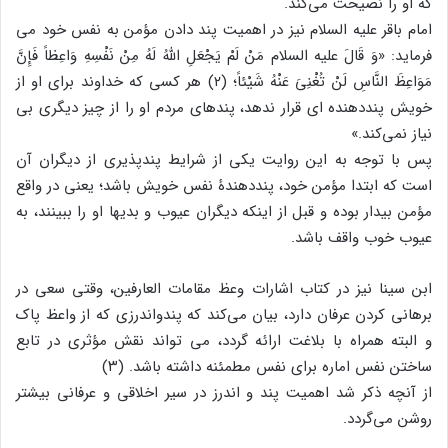
که او را نصیحت می‌کند.
امام باقر علیه السلام نیز در اهمیت پند دادن مؤمن به نفس خود می
فرماید: «وَ قَالَ علیه السلام مَنْ لَمْ یَجْعَلِ اللَّهُ لَهُ مِنْ نَفْسِهِ وَاعِظاً فَإِنَّ
مَوَاعِظَ النَّاسِ لَنْ تُغْنِیَ عَنْهُ شَیْئاً؛ (۲) هر کسی که خداوند برای او از
خویش پنددهنده ای قرار ندهد، پندهای مردم او را از چیز دیگری بی
نیاز نمی‌کند.»
پس با توجه به این روایت یکی از شرایط پندپذیری از دیگران آن
است که ابتدا مؤمن خود، پنددهندۀ نفس خویش باشد؛ یعنی در واقع
مؤمن بیدار بوده و قبل از اینکه دیگران عیوب و بدیها او را ببینند، به
عیوب خوب واقف باشد.
ابن سینا نیز در کتاب اشارات وعظ مقامات العارفین، وقتی سعی در
برهانی کردن عرفان دارد، بیان می‌کند که پندواندرزی که از واعظ پاک
و البته همراه با بلاغت ارائه گردد، می تواند نقش مؤثری در تابع
ساختن نفس اماره برای نفس مطمئنه داشته باشد. (۳)
از آنچه ذکر شد اهمیت پند و اندرز در سیر اخلاقی و عرفانی بیشتر
روشن می‌گردد.