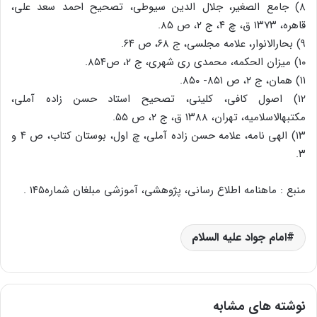
۸) جامع الصغیر، جلال الدین سیوطی، تصحیح احمد سعد علی،
قاهره، ۱۳۷۳ ق، چ ۴، ج ۲، ص ۸۵.
۹) بحارالانوار، علامه مجلسی، ج ۶۸، ص ۶۴.
۱۰) میزان الحکمه، محمدی ری شهری، ج ۲، ص۸۵۴.
۱۱) همان، ج ۲، ص ۸۵۱- ۸۵۰.
۱۲) اصول کافی، کلینی، تصحیح استاد حسن زاده آملی،
مکتبهالاسلامیه، تهران، ۱۳۸۸ ق، ج ۲، ص ۵۵.
۱۳) الهی نامه، علامه حسن زاده آملی، چ اول، بوستان کتاب، ص ۴ و
۳.
منبع : ماهنامه اطلاع رسانی، پژوهشی، آموزشی مبلغان شماره۱۴۵ .
امام جواد علیه السلام
نوشته های مشابه