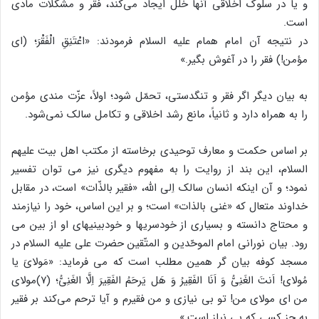
و یا در سلوک اخلاقی آنها خلل ایجاد می‌کند، فقر و مشکلات مادی
است.
در نتیجه آن امام همام علیه السلام فرمودند: «اعْتَنِقِ الْفَقْرَ؛ (ای
مؤمن!) فقر را در آغوش بگیر.»
به بیان دیگر اگر فقر و تنگدستی، تحمّل شود؛ اولاً، عزّت مندی مؤمن
را به همراه دارد و ثانیاً، مانع رشد اخلاقی و تکامل سالک نمی‌شود.
بر اساس حکمت و معارف توحیدی برخاسته از مکتب اهل بیت علیهم
السلام، این بند از روایت را به مفهوم دیگری نیز می توان تفسیر
نمود؛ و آن اینکه انسان سالک اِلی الله، «فقیر بالذّات» است، در مقابل
خداوند متعال که «غنی بالذات» است؛ و بر این اساس، خود را نیازمند
و محتاج دانسته و بسیاری از خودسریها و خودبینیهای او از بین می
رود. بیان نورانی امام الموحّدین و المتّقین حضرت علی علیه السلام در
مسجد کوفه بیان گر همین مطلب است که می فرماید: «مَولایَ یا
مُولای! اَنتَ الغَنِیُّ وَ اَنَا الفَقِیرُ وَ هَل یَرحَمُ الفَقِیرَ اِلَّا الغَنِیُّ؛ (۷)مولای
من ای مولای من! تو بی نیازی و من فقیرم و آیا ترحم می‌کند بر فقیر
به جز کسی که بی نیاز است.»