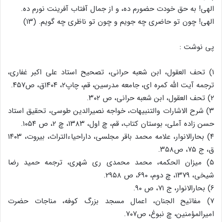
الهی! به حق خودت حضورم ده، و از جمال آفتاب آفرینت نورم ده.
الهی! چون تو حاضری چه جویم و چون تو ناظری چه گویم. (۱۳)
پی نوشت :
۱) تحف العقول، ابن شعبه حرانی، تصحیح استاد علی اکبر غفاری،
ترجمه آیت الله کمره ای، جامعه مدرسین، قم، چاپ۲، ۱۴۰۴ق، ص۴۵۷.
۲) تحف العقول، ابن شعبه حرانی، ص ۳۰۲.
۳) شرح الاشارات والتنبیهات، خواجه نصیرالدین طوسی، تحقیق استاد
حسن زاده آملی، بوستان کتاب، قم، چ اول، ۱۳۸۳، چ ۲، ص ۱۰۵۴.
۴) بحارالانوار، علامه محمد باقر مجلسی، داراحیاءالتراث، بیروت، ۱۴۰۳
ق، ج ۷۵، ص۳۵۸.
۵) میزان الحکمه، محمد محمدی ری شهری، ترجمه حمید رضا
شیخی، ۱۳۷۹، چ دوم، ۶۹۰، ص ۲۹۵۸.
۶) بحارالانوار، ج ۷۱، ص ۹۰.
۷) مفاتیح الجنان، اعمال مسجد بزرگ کوفه، مناجات حضرت
امیرالمؤمنین، چ نبوغ، ص۷۰۷.