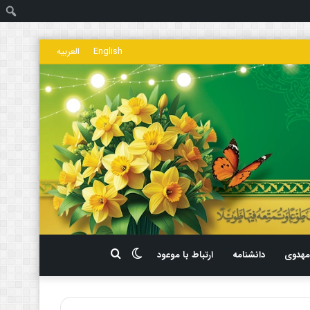
ج
English
العربیه
تغییر
جستجو
هدوی
دانشنامه
ارتباط با موعود
پوسته
برای