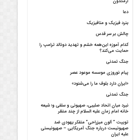
آرمگدون
دعا
بنرد فیزیک و متافیزیک
چالش بر سر قدس
کدام آموزه این‌همه خشم و تهدید دونالد ترامپ را
حمایت می‌کند؟
جنگ تمدنی
پیام نوروزی موسسه موعود عصر
«ایران دارد بلوف ما را می‌شنود»
جنگ تمدنی
نبرد میان اتحاد صلیبی، صهیونی و سلفی و؛ شیعه
خانه امام زمان علیه السلام از چند منظر
توییت ” آلون میزراحی” متفکر یهودی ضد
صهیونیست درباره جنگ آمریکایی – صهیونیستی
علیه ایران