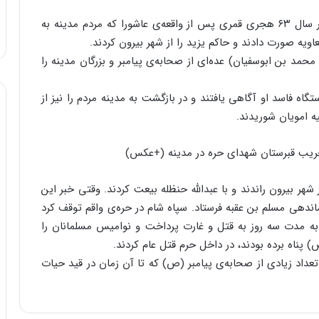
به گزارش مهر، واقعه‌ی حره یا قیام حره قیامی است در سال ۶۳ هجری قمری پس از واقعه‌ی عاشورا که مردم مدینه به
اویه صورت دادند و حاکم یزید را از شهر بیرون کردند.
د بن ابوسفیان) عده‌ای از صحابه‌ی پیامبر و بزرگان مدینه را
تگاه فاسد او آگاهی یافتند و در بازگشت به مدینه مردم را نیز از
یه امویان شوریدند.
 شهر بیرون راندند و با عبدالله حنظله بیعت کردند. وقتی خبر این
پاهی ۱۲هزار نفری را به فرماندهی مسلم بن عقبه فرستاد. سپاه شام در حره‌ی واقم توقف کرد
ه مدت سه روز به قتل و غارت پرداخت و نوامیس مسلمانان را
 پناه برده بودند، در داخل حرم قتل عام کردند.
تعداد زیادی از صحابه‌ی پیامبر (ص) که تا آن زمان در قید حیات