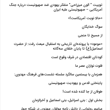
توییت ” آلون میزراحی” متفکر یهودی ضد صهیونیست درباره جنگ
آمریکایی – صهیونیستی علیه ایران
«حالا نوبت آمریکاست!»
سوگ خدایگان
از مسیح تا منجی
«موعود» با پرونده‌ای تاریخی به استقبال مبعث رفت: از حضرت
اسماعیل(ع) تا پایان خلفای سه‌گانه
کودتای اقتصادی در شرف وقوع است
فلوت نوازان عصر ما
همزمان با بیستمین سالگرد سلسله نشست‌های فرهنگ مهدوی:‌
پایتختی قدس و یهودیت صهیونیستی
طوفان از جا کنده شده است!
بخش اول : بنی اسرائیل، بنی اسماعیل و آخرالزمان
مراسم رونمایی از دانش نامه مولفان مهدوی در شبکه چهار