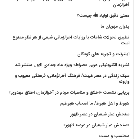
آخرالزمان
معنی دقیق اولیاء الله چیست؟
پدران مهربان ما
تطبیق تحولات شامات با روایات آخرالزمانی شیعی از هر نظر ممنوع
است
اینترنت و تجربه های کودکان
نشریه الکترونیکی عربی «صراط» ویژه ماه جمادی الاول منتشر شد
سبک زندگی در عصر غیبت/ فرهنگ آخرالزّمانی؛ فرهنگی معیوب و
وارونه
برپایی نشست «اخلاق و مناسبات مردم در آخرالزمان، اخلاق مهدوی»
هبوط و اهل هبوط/ ما اصحاب هبوطیم
سنجش عیار شیعیان در عصر ظهور
«سنجش عیار شیعیان در عرصه ظهور»
محتسب و مست