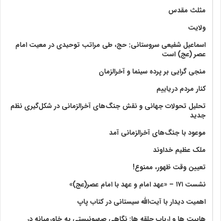
مثلث مقدس
ولايت‏
اسماعیل شفیعی سروستانی: حج، طی مراتب توحیدی در معیت امام
عصر (عج) است
منجی گرایی بر پرده سینما و آخرالزمان
کنار مردم دریاییم
تحلیل تحولات جهانی و نقش جنگ‌های آخرالزمانی در شکل‌گیری نظم
جدید
موعود با جنگ‌های آخرالزمانی آمد
ملک عظیم خداوند
تعیین وقت ظهور، ممنوع!
نشست ۱۷۱ – «عهد امام و عهد با امام عصر(عج)»
اهمیت دیدار با آیت‌الله سیستانی در کتاب پاپ
هابیت ها و ارباب حلقه ها: نگاهی صهیونیستی به خاورمیانه در