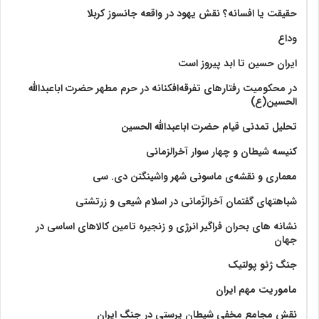
حقیقت یا افسانه؟‌ نقش یهود در واقعه جانسوز کربلا
وداع
ایران حسین تا ابد پیروز است
در محکومیت رفتارهای تفرقه‌افکنانه در حرم مطهر حضرت اباعبدالله
الحسین(ع)
تحلیل تمدنی قیام حضرت اباعبدالله الحسین
کنیسه شیطان و چهار سوار آخرالزمانی
معماری و نقشه‌ی ماسونی شهر واشينگتن دی. سی
شباهتهای گفتمان آخر‌الزّمانی در اسلام شیعی و زرتشتی
نشانه های بحران فراگیر انرژی و زنجیره تامین کالاهای اساسی در
جهان
جنگ ژئو پولتیک
ماموریت مهم ایران
نقش مجامع مخفی شیطان پرستی در جنگ ایران