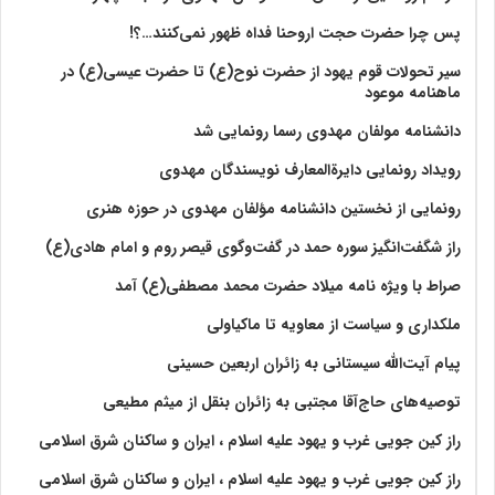
پس چرا حضرت حجت اروحنا فداه ظهور نمی‌کنند…؟!
سیر تحولات قوم یهود از حضرت نوح(ع) تا حضرت عیسی(ع) در
ماهنامه موعود
دانشنامه مولفان مهدوی رسما رونمایی شد
رویداد رونمایی دایرةالمعارف نویسندگان مهدوی
رونمایی از نخستین دانشنامه مؤلفان مهدوی در حوزه هنری
راز شگفت‌انگیز سوره حمد در گفت‌وگوی قیصر روم و امام هادی(ع)
صراط با ویژه نامه میلاد حضرت محمد مصطفی(ع) آمد
ملکداری و سیاست از معاویه تا ماکیاولی
پیام آیت‌الله سیستانی به زائران اربعین حسینی
توصیه‌های حاج‌آقا مجتبی به زائران بنقل از میثم مطیعی
راز کین جویی غرب و یهود علیه اسلام ، ایران و ساکنان شرق اسلامی
راز کین جویی غرب و یهود علیه اسلام ، ایران و ساکنان شرق اسلامی