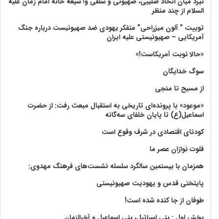
نبرد میان اتحاد صلیبی، صهیونی و سلفی و؛ شیعه خانه امام زمان علیه
السلام از چند منظر
توییت ” آلون میزراحی” متفکر یهودی ضد صهیونیست درباره جنگ
آمریکایی – صهیونیستی علیه ایران
«حالا نوبت آمریکاست!»
سوگ خدایگان
از مسیح تا منجی
«موعود» با پرونده‌ای تاریخی به استقبال مبعث رفت: از حضرت
اسماعیل(ع) تا پایان خلفای سه‌گانه
کودتای اقتصادی در شرف وقوع است
فلوت نوازان عصر ما
همزمان با بیستمین سالگرد سلسله نشست‌های فرهنگ مهدوی:‌
پایتختی قدس و یهودیت صهیونیستی
طوفان از جا کنده شده است!
بخش اول : بنی اسرائیل، بنی اسماعیل و آخرالزمان