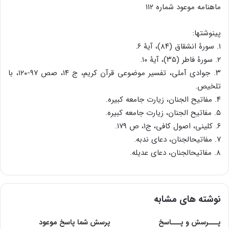
ماهنامه موعود شماره ۱۱۲
پی‏نوشت‏ها:
۱. سورۀ انشقاق (۸۴)، آیۀ ۶.
۲. سورۀ فاطر (۳۵)، آیۀ ۱۰.
۳. جوادی آملی، تفسیر موضوعی قرآن کریم، ج ۱۴، صص ۹۷-۱۲۰، با
تلخیص.
۴. مفاتیح الجنان، زیارت جامعه کبیره.
۵. مفاتیح الجنان، زیارت جامعه کبیره.
۶. کلینی، اصول کافی، ج۱، ص ۱۷۹.
۷. مفاتیح‏الجنان، دعای ندبه.
۸. مفاتیح‏الجنان، دعای عدیله.
نوشته های مشابه
پـــرسش و پـــاسخ
پرسش شما پاسخ موعود