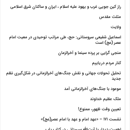
راز کین جویی غرب و یهود علیه اسلام ، ایران و ساکنان شرق اسلامی
مثلث مقدس
ولايت‏
اسماعیل شفیعی سروستانی: حج، طی مراتب توحیدی در معیت امام
عصر (عج) است
منجی گرایی بر پرده سینما و آخرالزمان
کنار مردم دریاییم
تحلیل تحولات جهانی و نقش جنگ‌های آخرالزمانی در شکل‌گیری نظم
جدید
موعود با جنگ‌های آخرالزمانی آمد
ملک عظیم خداوند
تعیین وقت ظهور، ممنوع!
نشست ۱۷۱ – «عهد امام و عهد با امام عصر(عج)»
اهمیت دیدار با آیت‌الله سیستانی در کتاب پاپ