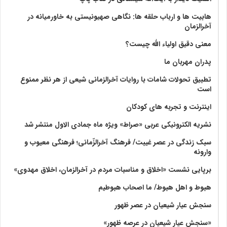
هابیت ها و ارباب حلقه ها: نگاهی صهیونیستی به خاورمیانه در
آخرالزمان
معنی دقیق اولیاء الله چیست؟
پدران مهربان ما
تطبیق تحولات شامات با روایات آخرالزمانی شیعی از هر نظر ممنوع
است
اینترنت و تجربه های کودکان
نشریه الکترونیکی عربی «صراط» ویژه ماه جمادی الاول منتشر شد
سبک زندگی در عصر غیبت/ فرهنگ آخرالزّمانی؛ فرهنگی معیوب و
وارونه
برپایی نشست «اخلاق و مناسبات مردم در آخرالزمان، اخلاق مهدوی»
هبوط و اهل هبوط/ ما اصحاب هبوطیم
سنجش عیار شیعیان در عصر ظهور
«سنجش عیار شیعیان در عرصه ظهور»