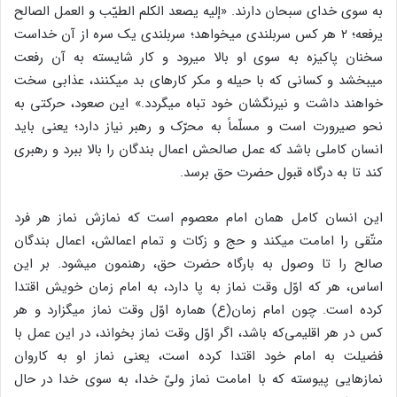
به سوی خدای سبحان دارند. «إلیه یصعد الکلم الطیّب و العمل الصالح
یرفعه؛ ۲ هر کس سربلندی می‏خواهد؛ سربلندی یک سره از آن خداست‏
سخنان پاکیزه به سوی او بالا می‏رود و کار شایسته به آن رفعت
می‏بخشد و کسانی که با حیله و مکر کارهای بد می‏کنند، عذابی سخت‏
خواهند داشت و نیرنگشان خود تباه می‏گردد.» این صعود، حرکتی به
نحو صیرورت است و مسلّماً به محرّک و رهبر نیاز دارد؛ یعنی باید
انسان کاملی باشد که عمل صالحش اعمال بندگان را بالا ببرد و رهبری
کند تا به درگاه قبول حضرت حق برسد.
این انسان کامل همان امام معصوم است که نمازش نماز هر فرد
متّقی را امامت می‏کند و حج و زکات و تمام اعمالش، اعمال بندگان
صالح را تا وصول به بارگاه حضرت حق، رهنمون می‏شود. بر این
اساس، هر که اوّل وقت نماز به پا دارد، به امام زمان خویش اقتدا
کرده است. چون امام زمان(ع) هماره اوّل وقت نماز می‏گزارد و هر
کس در هر اقلیمی‌که باشد، اگر اوّل وقت نماز بخواند، در این عمل با
فضیلت‏ به امام خود اقتدا کرده است، یعنی نماز او به کاروان
نمازهایی پیوسته که با امامت نماز ولیّ خدا، به سوی خدا در حال