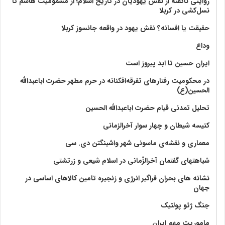
روایتی ناگفته از نقش یهودیان در تاریخ اسلام؛ از مسمومیت هاشم تا
نسل‌کشی در کربلا
حقیقت یا افسانه؟‌ نقش یهود در واقعه جانسوز کربلا
وداع
ایران حسین تا ابد پیروز است
در محکومیت رفتارهای تفرقه‌افکنانه در حرم مطهر حضرت اباعبدالله
الحسین(ع)
تحلیل تمدنی قیام حضرت اباعبدالله الحسین
کنیسه شیطان و چهار سوار آخرالزمانی
معماری و نقشه‌ی ماسونی شهر واشينگتن دی. سی
شباهتهای گفتمان آخر‌الزّمانی در اسلام شیعی و زرتشتی
نشانه های بحران فراگیر انرژی و زنجیره تامین کالاهای اساسی در
جهان
جنگ ژئو پولتیک
ماموریت مهم ایران