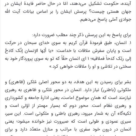
آینده، حکومت تشکیل می‌دهند، امّا در حال حاضر فایدۀ ایشان در
جهان هستی چیست؟ پرسش ایشان را بر اساس بیانات آیت الله
جوادی آملی پاسخ می‌دهیم.
برای پاسخ به این پرسش ذکر چند مطلب ضرورت دارد:
۱. انسان، طبق فرمودۀ قرآن کریم به سوی خدای سبحان در حرکت
است و پایان سفرش ملاقات با خداست: «یا أیّها الإنسان إنّک کادحٌ
إلی ربّک کدحاً فملاقیه؛ ۱ ای انسان حقّاً که تو به سوی پروردگار خود به
سختی در تلاشی و او را ملاقات خواهی کرد.»
بشر برای رسیدن به این هدف، به دو محور اصلی مُلکی (ظاهری) و
ملکوتی (باطنی) نیاز دارد. انسان در محور مُلکی و ظاهری به رهبری
نیازمند است که همان موضوع امامت، یعنی ادارۀ جامعه و کشورداری
و رهبری نظام است. محور دوم که بسیار مهم‏تر از اوّلی است و
تکیه‌گاه آن به شمار می‏رود، رهبری باطنی و ملکوتی است. این سیر،
سیری عمودی و طولی است که صیرورت‏ نیز خوانده می‏شود؛ یعنی
انسان در درون خود سفری با مراتب و منازل متعدّد دارد و برای