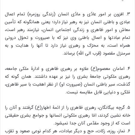
۳. افزون بر امور عادّی و مادّی انسان (زندگی روزمره) تمام اعمال
عبادی و باطنی انسان نیز به رهبر نیاز دارد؛ یعنی همان‏گونه که تأمین
معاش و امور ظاهری و زندگی اجتماعی انسان، نیازمند رهبر است،
تمام عبادت‏ها و اعمال باطنی وی نیز که با صیرورت و تحوّل درونی
همراه است، به محرّک و رهبری نیاز دارد تا آنها را هدایت و به
سرمنزل مقصود (قرب الی الله) برساند.
۴. امامان معصوم(ع) علاوه بر رهبری ظاهری و ادارۀ ملکی جامعه،
رهبری ملکوتی جامعۀ بشری را نیز بر عهده داشتند. همان‏ گونه که
گذشت، سیر باطنی انسان (صیرورت او) از نظر اهمّیت ‏با سیر ظاهری،
مُلکی و دنیایی قابل مقایسه نیست.
۵. گرچه بیگانگان، رهبری ظاهری را از ائمۀ اطهار(ع) گرفتند و آنان را
خانه نشین کردند، امّا رهبری ملکوتی انسان‏ها و جوامع بشری حقیقتی
است که از وجود مقدّس آنان جدا نمی‏شود.
۶. نماز، روزه، زکات، حج و دیگر عبادات، هر کدام نوعی صعود و تقرّب