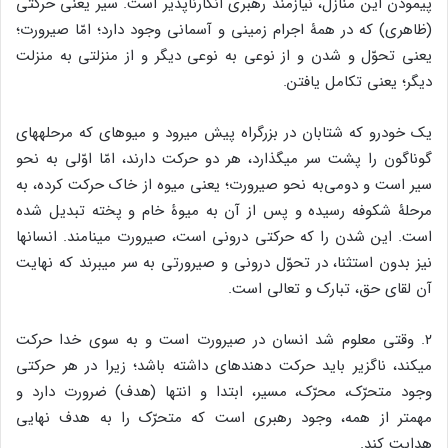
پیمودن این منازل، نیازمند رهبری انکارناپذیر است. سیر یعنی حرکتی
(ظاهری) که در همۀ اجرام زمینی و آسمانی وجود دارد؛ امّا صیرورت؛
یعنی تحوّل و شدن و از نوعی به نوعی دیگر و از منزلتی به منزلت
دیگر؛ یعنی تکامل یافتن.
یک خودرو که شتابان در بزرگراه پیش می‏رود و میوه‏ای که مرحله‏های
گوناگون را پشت ‏سر می‏گذارد، هر دو حرکت دارند، امّا اوّلی به نحو
سیر است و دومی‌به نحو صیرورت؛ یعنی میوه از خاک حرکت کرده، به
مرحلۀ شکوفه رسیده و پس از آن به میوۀ خام و پخته تبدیل شده
است. این شدن را که حرکتی درونی است، صیرورت می‏نامند. انسان‏ها
نیز بدون استثنا، در تحوّل درونی و صیرورتی به سر می‏برند که نهایت
آن لقای حق، تبارک و تعالی است.
۲. وقتی معلوم شد انسان در صیرورت است و به سوی خدا حرکت
می‏کند، ناگزیر باید حرکت دهنده‏ای داشته باشد؛ زیرا در هر حرکتی
وجود متحرّک، محرّک، مسیر، ابتدا و انتها (هدف) ضرورت دارد و
مهم‏تر از همه، وجود رهبری است که متحرّک را به هدف نهایی
هدایت کند.