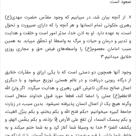
صعود است.
۷. از آنچه بیان شد، در می‏یابیم که وجود مقدّس حضرت مهدی(ع)
رهبری ملکوتی تمام انسان‏ها و هر آنچه را که دارای صیرورت و تحوّل
است، به عهده دارد. او به اذن خدا، مدبّر امور است و خلقت و هدایت
و تدبیر و درمان و حیات و مرگ به واسطۀ او تحقّق می‏یابد. به همین
سبب امامان معصوم(ع) را واسطه‌های فیض حق و مجاری روزی
خلایق می‏دانیم.۳
وجود آنها همچون دو دستی است که با یکی ارزاق و مقدّرات خلایق
از درگاه ربوبی دریافت و در عالم هستی توزیع می‏شود و با دیگری
اعمال صالح بندگان تاعرش الهی رهبری و هدایت می‏گردد. اگر ولیّ الله
الاعظم(ع) عملی را امضا کند، قطعاً مورد قبول خداوند متعال است
وگرنه هیچ یک از اعمال انسان پذیرفته نمی‏شود. بدین سبب، در زیارت
جامعۀ کبیره می‏خوانیم: «بکم فتح الله و بکم یختم، و بکم ینزّل الغیث،
و بکم یمسک السماء أن تقع علی الأرض إلّا بإذنه، و بکم ینفّس الهمّ، و
یکشف الضرّ؛ ۴ خدا به وسیلۀ شما آغاز کرد و به شما ختم می‏کند و به
خاطر شما باران را فرو می‏فرستد و به وسیلۀ شما آسمان را از اینکه جز