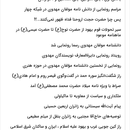
مراسم رونمایی از دانش نامه مولفان مهدوی در شبکه چهار
پس چرا حضرت حجت اروحنا فداه ظهور نمی‌کنند…؟!
سیر تحولات قوم یهود از حضرت نوح(ع) تا حضرت عیسی(ع) در
ماهنامه موعود
دانشنامه مولفان مهدوی رسما رونمایی شد
رویداد رونمایی دایرةالمعارف نویسندگان مهدوی
رونمایی از نخستین دانشنامه مؤلفان مهدوی در حوزه هنری
راز شگفت‌انگیز سوره حمد در گفت‌وگوی قیصر روم و امام هادی(ع)
صراط با ویژه نامه میلاد حضرت محمد مصطفی(ع) آمد
ملکداری و سیاست از معاویه تا ماکیاولی
پیام آیت‌الله سیستانی به زائران اربعین حسینی
توصیه‌های حاج‌آقا مجتبی به زائران بنقل از میثم مطیعی
راز کین جویی غرب و یهود علیه اسلام ، ایران و ساکنان شرق اسلامی