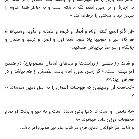
به اجازۀ او بر زمین افتد، نگه داشته است و به خاطر شما اندوه را
بیرون برد و سختی را برطرف کند.»
«إن ذُکر الخیر کنتم أوّله، و أصله و فرعه، و معدنه و مأویه ومنتهاه؛ ۵
هر گاه خیر و خوبی‏ها یاد شود، شما اوّل و اصل و فرع‏ها و معدن و
جایگاه و سر حدّ نهایی‏اش هستید.»
و شاید راز بعضی از روایت‌ها و دعاهای امامان معصوم(ع) در همین
امر نهفته است: «اگر زمین بدون امام باشد، نظمش از هم بپاشد و در
هم فرو ریزد.»۶؛
«کجاست آن وسیله‏ای که فیوضات آسمان را به اهل زمین می‏رساند.»؛
۷
«به ماندن او است که دنیا باقی مانده است و به خیر و برکت او تمام
مخلوقات روزی داده می‏شوند.»۸
و شاید سرّ خواندن دعای فرج در شب قدر نیز همین امر باشد.