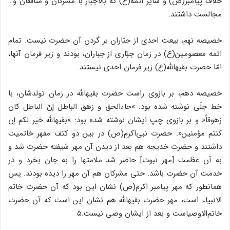
خلاف پیامبر(ص) و سایر ائمه(ع) که بالاجبار با مشرکان و منافقان و…
مجالست داشتند.
خصیصه نهم، بیعت احدى از جبّاران بر گردن آن حضرت نیست. تمام
ائمه معصومین(ع) در زمان جبّارى از جباران، بودند و زیر فرمان آنها،
امّا حضرت بقیهاللَّه(ع) زیر فرمان احدى نیستند.
خصیصه دهم، بر بازوى راست حضرت بقیهاللَّه در زمان تولدشان، با
خط جلّى نوشته شده بود: »جاءالحق و زهق الباطل إنّ الباطل کان
زهوقاً« و بر بازوى چپ ایشان نوشته شده بود: »بقیهاللَّه خیر لکم إن
کنتم مؤمنین«. حضرت نبى‌‌اکرم(ص) در بین دو کتف مفهر خاتمیت
داشتند و حضرت خدیجه هم بعد از دیدن آن مهر شیفته حضرت شد و
به آن عظمت [مهر نبوت] حاضر شد ملامتها را به جان بخرد و در
خدمت آن حضرت باشد. حتى مشرکان هم آن مهر را دیده بودند. پس
همانطور که مهر پیامبر اکرم(ص) نشان این بود که آن حضرت خاتم
الانبیاء است، مهر حضرت بقیهاللَّه هم نشان این است که آن حضرت
خاتم‌‌الاوصیاست و بعد از ایشان وصى نیست.۵