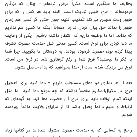
وظایف ما سنگین است. مکرراً عرض کرده‌‌ام – چنان که بزرگان
فرموده‌‌اند – فرج خیلى نزدیک است. البته باید هر کس را که براى
ظهور وقت تعیین مى‌‌کند تکذیب کنید؛ چون حتى اگر کسى هم زمان
ظهور را بداند حق بیان کردن ندارد. مضافاً اینکه ما کسى هم نداریم
که بداند. اما ما وظیفه داریم که انتظار داشته باشیم… یکى از وظایف
ما دعا کردن براى فرج است. کسى مدتى قبل خدمت حضرت تشرف
پیدا کرده بود، حضرت فرموده بودند: به دوستان ما بگویید: چرا شما
به فکر ما نیستید؟ فرج شما و رفع گرفتارى شما در فرج من است.
فرج من نزدیک شده است از خدا بخواهید که بداء حاصل نشود.
بعد از هر نمازى دو دعاى مستجاب داریم – دعا کنید براى تعجیل
فرج. در مکیال‌‌المکارم مفصلاً نوشته که چه موقع دعا کنید. اما مثل
اینکه تمام اوقات باید براى فرج آن حضرت دعا کرد، به گونه‌‌اى که
ارتباط و سیم دائماً وصل باشد تا از مزایاى ولایت دائماً بهره‌‌مند
شویم.
راجع به کسانى که به خدمت حضرت مشرف شده‌‌اند در کتابها زیاد