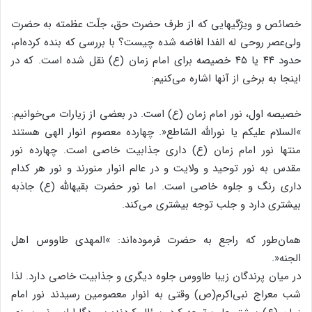
خصائص و ویژگیهایى که از طرف حضرت حق، جلّت عظمته به حضرت
ولى‌‌عصر روحى له الفدا افاضه شده چیست؟ با بررسى که بنده کرده‌‌ام،
حدود ۴۴ یا ۴۵ خصیصه براى امام زمان (ع) نقل شده است. که در
اینجا به برخى از آنها اشاره مى‌‌کنیم:
خصیصه اول، نور امام زمان (ع) است. در بعضى از زیارات مى‌‌خوانیم:
»السلام علیکم یا نوراللَّه السّاطع«. چهارده معصوم انوار الهى هستند
منتها نور امام زمان (ع) دارى جذابیت خاصى است. چهارده نور
مقدس به نور توحید و ولایت و در عالم انوار منورند و نور هر کدام
دارى رنگ و جلوه خاصى است. اما نور حضرت بقیهاللَّه (ع) جاذبه
بیشترى دارد و جلب توجه بیشترى مى‌‌کند.
همان‌‌طور که راجع به حضرت فرموده‌‌اند: »المهدى طاووس اهل
الجنه«.
در میان پرندگان زیبا طاووس جلوه دیگرى و جذابیت خاصى دارد. لذا
شب معراج نبى‌‌اکرم(ص) وقتى به انوار معصومین رسیدند نور امام