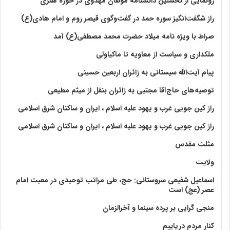
رونمایی از نخستین دانشنامه مؤلفان مهدوی در حوزه هنری
راز شگفت‌انگیز سوره حمد در گفت‌وگوی قیصر روم و امام هادی(ع)
صراط با ویژه نامه میلاد حضرت محمد مصطفی(ع) آمد
ملکداری و سیاست از معاویه تا ماکیاولی
پیام آیت‌الله سیستانی به زائران اربعین حسینی
توصیه‌های حاج‌آقا مجتبی به زائران بنقل از میثم مطیعی
راز کین جویی غرب و یهود علیه اسلام ، ایران و ساکنان شرق اسلامی
راز کین جویی غرب و یهود علیه اسلام ، ایران و ساکنان شرق اسلامی
مثلث مقدس
ولايت‏
اسماعیل شفیعی سروستانی: حج، طی مراتب توحیدی در معیت امام
عصر (عج) است
منجی گرایی بر پرده سینما و آخرالزمان
کنار مردم دریاییم