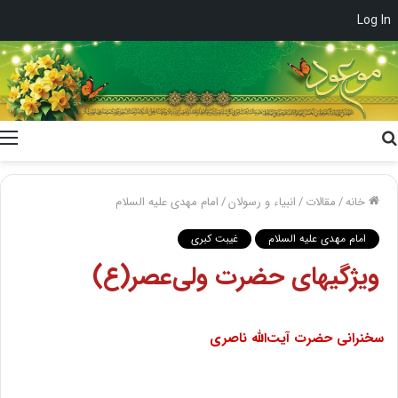
Log In
جستجو
برای
خانه
/
مقالات
/
انبیاء و رسولان
/
امام مهدی علیه السلام
امام مهدی علیه السلام
غیبت کبری
ویژگیهاى حضرت ولى‌عصر(ع)
سخنرانى حضرت آیت‌اللَّه ناصرى