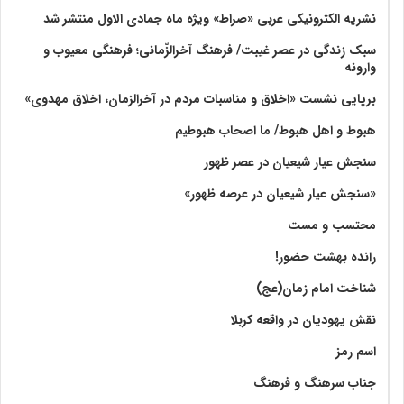
نشریه الکترونیکی عربی «صراط» ویژه ماه جمادی الاول منتشر شد
سبک زندگی در عصر غیبت/ فرهنگ آخرالزّمانی؛ فرهنگی معیوب و
وارونه
برپایی نشست «اخلاق و مناسبات مردم در آخرالزمان، اخلاق مهدوی»
هبوط و اهل هبوط/ ما اصحاب هبوطیم
سنجش عیار شیعیان در عصر ظهور
«سنجش عیار شیعیان در عرصه ظهور»
محتسب و مست
رانده بهشت‌ حضور!
شناخت امام زمان(عج)
نقش یهودیان در واقعه کربلا
اسم رمز
جناب سرهنگ و فرهنگ