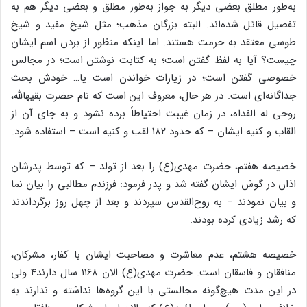
به‌‌طور مطلق بعضى دیگر به جواز به‌‌طور مطلق و بعضى دیگر هم به
تفصیل قائل شده‌‌اند. البته بزرگان مذهب؛ مثل شیخ مفید و شیخ
طوسى معتقد به حرمت هستند. اما اینکه منظور از بردن اسم ایشان
چیست؟ آیا به لفظ گفتن است؛ به کتابت نوشتن است؛ در مجالس
خصوصى گفتن است؛ در زیارات خواندن است یا… خودش بحث
جداگانه‌‌اى است. در هر حال، معروف این است که نام حضرت بقیهاللَّه،
روحى له الفداه، در زمان غیبت احتیاطاً برده نشود و به جاى آن از
القاب و کنیه ایشان – که حدود ۱۸۲ لقب و کنیه است – استفاده شود.
خصیصه هفتم، حضرت مهدى(ع) را بعد از تولد – که توسط پدرشان
اذان در گوش ایشان گفته شد و پدر فرمود: فرزندم مطالبى را بیان نما
و بیان نمودند – به روح‌‌القدس سپردند و بعد از چهل روز برگرداندند
که رشد زیادى کرده بودند.
خصیصه هشتم، عدم معاشرت و مصاحبت ایشان با کفار، مشرکان،
منافقان و فاسقان است. حضرت مهدى(ع) الان ۱۱۶۸ سال دارند۴ ولى
در این مدت هیچ‌‌گونه مجالستى با این گروه‌‌ها نداشته و ندارند به