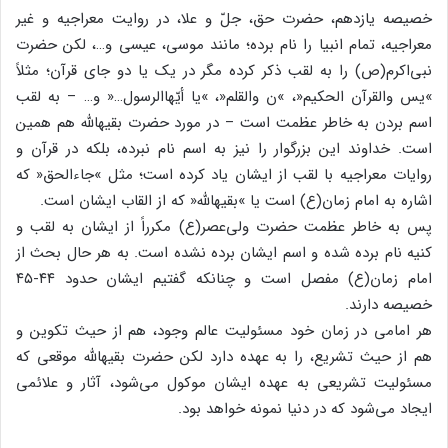
خصیصه یازدهم، حضرت حق، جلّ و علا، در روایت معراجیه و غیر
معراجیه، تمام انبیا را نام برده؛ مانند موسى، عیسى و…، لکن حضرت
نبى‌‌اکرم(ص) را به لقب ذکر کرده مگر در یک یا دو جاى قرآن؛ مثلاً
»یس والقرآن الحکیم«، »ن والقلم«، »یا أیّهاالرسول…« و… – به لقب
اسم بردن به خاطر عظمت است – در مورد حضرت بقیهاللَّه هم همین
است. خداوند این بزرگوار را نیز به اسم نام نبرده، بلکه در قرآن و
روایات معراجیه با لقب از ایشان یاد کرده است؛ مثل »جاءالحق« که
اشاره به امام زمان(ع) است یا »بقیهاللَّه« که از القاب ایشان است.
پس به خاطر عظمت حضرت ولى‌‌عصر(ع) مکرراً از ایشان به لقب و
کنیه نام برده شده و اسم ایشان برده نشده است. به هر حال بحث از
امام زمان(ع) مفصل است و چنانکه گفتیم ایشان حدود ۴۴-۴۵
خصیصه دارند.
هر امامى در زمان خود مسئولیت عالم وجود، هم از حیث تکوین و
هم از حیث تشریع، را به عهده دارد لکن حضرت بقیهاللَّه موقعى که
مسئولیت تشریعى به عهده ایشان موکول مى‌‌شود، آثار و علائمى
ایجاد مى‌‌شود که در دنیا نمونه خواهد بود.