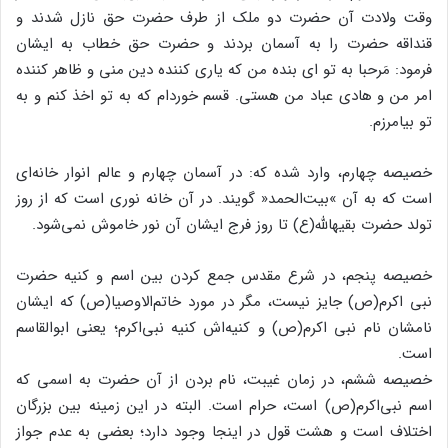
وقت ولادت آن حضرت دو ملک از طرف حضرت حق نازل شدند و
قنداقه حضرت را به آسمان بردند و حضرت حق خطاب به ایشان
فرمود: مَرحبا به تو اى بنده من که یارى کننده دین منى و ظاهر کننده
امر من و هادى عباد من هستى. قسم خوردام که به تو اخذ کنم و به
تو بیامرزم.
خصیصه چهارم، وارد شده که: در آسمان چهارم و عالم انوار خانه‌‌اى
است که به آن »بیت‌‌الحمد« گویند. در آن خانه نورى است که از روز
تولد حضرت بقیهاللَّه(ع) تا روز فرج ایشان آن نور خاموش نمى‌‌شود.
خصیصه پنجم، در شرع مقدس جمع کردن بین اسم و کنیه حضرت
نبى اکرم(ص) جایز نیست، مگر در مورد خاتم‌‌الاوصیا(ص) که ایشان
نامشان نام نبى اکرم(ص) و کنیه‌‌اش کنیه نبى‌‌اکرم؛ یعنى ابوالقاسم
است.
خصیصه ششم، در زمان غیبت، نام بردن از آن حضرت به اسمى که
اسم نبى‌‌اکرم(ص) است، حرام است. البته در این زمینه بین بزرگان
اختلاف است و هشت قول در اینجا وجود دارد؛ بعضى به عدم جواز