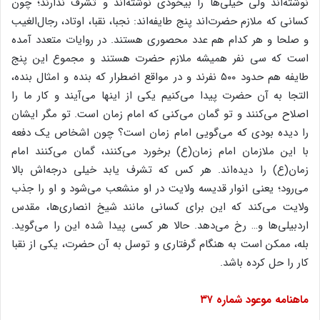
نوشته‌‌اند ولى خیلى‌‌ها را بیخودى نوشته‌‌اند و تشرف ندارند؛ چون
کسانى که ملازم حضرت‌‌اند پنج طایفه‌‌اند: نجبا، نقبا، اوتاد، رجال‌‌الغیب
و صلحا و هر کدام هم عدد محصورى هستند. در روایات متعدد آمده
است که سى نفر همیشه ملازم حضرت هستند و مجموع این پنج
طایفه هم حدود ۵۰۰ نفرند و در مواقع اضطرار که بنده و امثال بنده،
التجا به آن حضرت پیدا مى‌‌کنیم یکى از اینها مى‌‌آیند و کار ما را
اصلاح مى‌‌کنند و تو گمان مى‌‌کنى که امام زمان است. تو مگر ایشان
را دیده بودى که مى‌‌گویى امام زمان است؟ چون اشخاص یک دفعه
با این ملازمان امام زمان(ع) برخورد مى‌‌کنند، گمان مى‌‌کنند امام
زمان(ع) را دیده‌‌اند. هر کس که تشرف یابد خیلى درجه‌‌اش بالا
مى‌‌رود؛ یعنى انوار قدیسه ولایت در او منشعب مى‌‌شود و او را جذب
ولایت مى‌‌کند که این براى کسانى مانند شیخ انصارى‌‌ها، مقدس
اردبیلى‌‌ها و… رخ مى‌‌دهد. حالا هر کسى پیدا شده این را مى‌‌گوید.
بله، ممکن است به هنگام گرفتارى و توسل به آن حضرت، یکى از نقبا
کار را حل کرده باشد.
ماهنامه موعود شماره ۳۷