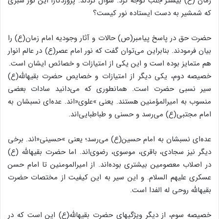
زمان (ع) بیشتر جلب توجه کرد. سؤال کردند: پروردگارا این نور سبزى
که شمشیر به دست ایستاده نور کیست؟
حضرت حق در پاسخ پیامبر(ص) حالات و آثار وجودیه امام زمان(ع) را
بیان فرمودند. بنابراین مى‌‌توان گفت که نور امام عصر(ع) در عالم انوار
هم متمایز بوده است و این یکى از امتیازات و خصائص ایشان است.
خصیصه دوم، یکى دیگر از امتیازات و خصایص حضرت بقیهاللَّه(ع)
سیر نسبى حضرت است. همانطورى که مى‌‌دانید سادات بعضى
منسوب به امیرالمؤمنین هستند. یعنى »علوى«اند. عده‌‌اى نسبشان به
امام مجتبى(ع) مى‌‌رسد و حسنى و طباطبایى‌‌اند.
عده‌‌اى نسبشان به امام حسین(ع) مى‌‌رسد؛ یعنى »حسینى«اند. برخى
دیگر نیز سجادى، باقرى، موسوى، رضوى‌‌اند. اما حضرت بقیهاللَّه (ع)
در اصلاب معصومین بیشترى بوده‌‌اند. از امیرالمومنین تا امام حسن
عسکرى علیهم السلام. و این سیر به این کیفیت از مختصات حضرت
بقیهاللَّه روحى له الفدا است.
خصیصه سوم، از دیگر ویژگیهاى حضرت بقیهاللَّه(ع) این است که در