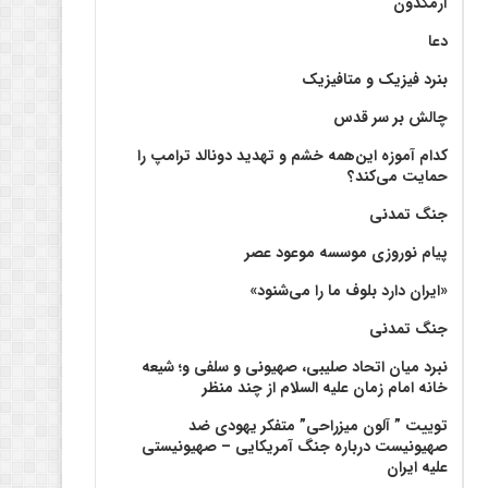
آرمگدون
دعا
بنرد فیزیک و متافیزیک
چالش بر سر قدس
کدام آموزه این‌همه خشم و تهدید دونالد ترامپ را
حمایت می‌کند؟
جنگ تمدنی
پیام نوروزی موسسه موعود عصر
«ایران دارد بلوف ما را می‌شنود»
جنگ تمدنی
نبرد میان اتحاد صلیبی، صهیونی و سلفی و؛ شیعه
خانه امام زمان علیه السلام از چند منظر
توییت ” آلون میزراحی” متفکر یهودی ضد
صهیونیست درباره جنگ آمریکایی – صهیونیستی
علیه ایران