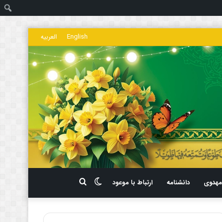
ج
English
العربیه
تغییر
جستجو
هدوی
دانشنامه
ارتباط با موعود
پوسته
برای