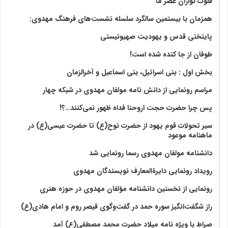
فلوت نوازان عصر ما
همزمان با بیستمین سالگرد سلسله نشست‌های فرهنگ مهدوی:‌
پایتختی قدس و یهودیت صهیونیستی
طوفان از جا کنده شده است!
بخش اول : بنی اسرائیل، بنی اسماعیل و آخرالزمان
مراسم رونمایی از دانش نامه مولفان مهدوی در شبکه چهار
پس چرا حضرت حجت اروحنا فداه ظهور نمی‌کنند…؟!
سیر تحولات قوم یهود از حضرت نوح(ع) تا حضرت عیسی(ع) در
ماهنامه موعود
دانشنامه مولفان مهدوی رسما رونمایی شد
رویداد رونمایی دایرةالمعارف نویسندگان مهدوی
رونمایی از نخستین دانشنامه مؤلفان مهدوی در حوزه هنری
راز شگفت‌انگیز سوره حمد در گفت‌وگوی قیصر روم و امام هادی(ع)
صراط با ویژه نامه میلاد حضرت محمد مصطفی(ع) آمد