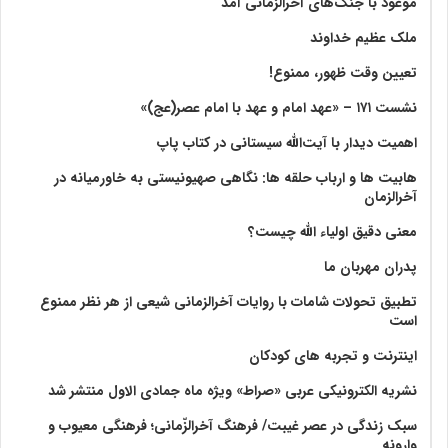
موعود با جنگ‌های آخرالزمانی آمد
ملک عظیم خداوند
تعیین وقت ظهور، ممنوع!
نشست ۱۷۱ – «عهد امام و عهد با امام عصر(عج)»
اهمیت دیدار با آیت‌الله سیستانی در کتاب پاپ
هابیت ها و ارباب حلقه ها: نگاهی صهیونیستی به خاورمیانه در
آخرالزمان
معنی دقیق اولیاء الله چیست؟
پدران مهربان ما
تطبیق تحولات شامات با روایات آخرالزمانی شیعی از هر نظر ممنوع
است
اینترنت و تجربه های کودکان
نشریه الکترونیکی عربی «صراط» ویژه ماه جمادی الاول منتشر شد
سبک زندگی در عصر غیبت/ فرهنگ آخرالزّمانی؛ فرهنگی معیوب و
وارونه