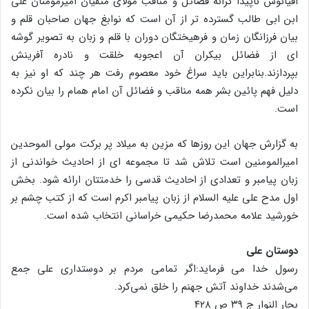
اقیانوس ناپیدا کرانه فضائل و مناقب مولای متقیان امیرمومنان علی
ابن ابی طالب گسترده تر از آن است که نوابغ جهان صاحبان قلم و
بیان فرزانگان زمان و فرهیختگان دوران با قلم و زبان به تصویر گوشه
ای از فضائل بیکران آن اعجوبه خلقت و نادره آفرینش
بپردازند.بنابراین باید سراغ خود معصوم رفت هر چند که او نیز به
دلیل فهم پائین بشر همه مناقب و فضائل آن امام همام را بیان نکرده
است.
به گزارش جهان این روزها که مزین به میلاد پر برکت مولی الموحدین
امیرالمومنین است تلاش شد تا مجموعه ای از احادیث خواندنی از
زبان پیامبر و تعدادی از احادیث قدسی را خدمتتان ارائه شود. بخش
اول مدح علی علیه السلام از زبان پیامبر اکرم است که از کتب چشم بر
خورشید علامه محمدرضا حکیمی خراسانی انتخاب شده است.
دوستان علی
رسول خدا می فرماید:اگر تمامی مردم بر دوستداری علی جمع
می‌شدند خداوند آتش جهنم را خلق نمی‌کرد.
بحار النوار ج ۳۹ ص ۴۲۸