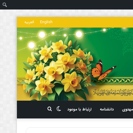
ج
English
العربیه
تغییر
جستجو
هدوی
دانشنامه
ارتباط با موعود
پوسته
برای