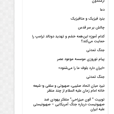
آرمگدون
دعا
بنرد فیزیک و متافیزیک
چالش بر سر قدس
کدام آموزه این‌همه خشم و تهدید دونالد ترامپ را
حمایت می‌کند؟
جنگ تمدنی
پیام نوروزی موسسه موعود عصر
«ایران دارد بلوف ما را می‌شنود»
جنگ تمدنی
نبرد میان اتحاد صلیبی، صهیونی و سلفی و؛ شیعه
خانه امام زمان علیه السلام از چند منظر
توییت ” آلون میزراحی” متفکر یهودی ضد
صهیونیست درباره جنگ آمریکایی – صهیونیستی
علیه ایران