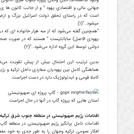
وجود نداشته‌اند، حتی وحتی پروژه جنوب شرق آناتولی (گ
جهانیِ مالی و اقتصادیِ یهود ” و از جانب کانون ها 
است که در راستای تحقق دولت اسرائیل بزرگ و ارض م
میشود…”(۱)
“همچنین گفته می‌شود که از سه هزار خانواده ای که در 
یهودی الاصل) ساباتئیست ” هستند که در صورت صح
دولتی توسط این گروه اداره می‌شود…”(۲).
بدین ترتیب این احتمال بیش از پیش تقویت می‌شو
هماهنگی کامل بین یهودیان سفاردی داخل ترکیه و رژیم
کاملا قومی و ایدئولوژیک دارد در دست اجراست.
استان هایی که پروژه گاپ در آنها در حال اجراست
اقدامات رژیم صهیونیستی در منطقه جنوب شرق ترکیه
اقدامات تامل برانگیز رژیم صهیونیستی در منطقه گاپ
افکار عمومی ترکیه وجهان را به طور جدی به خود 