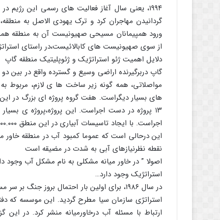
۱۹۹۴، یعنی سال آغاز فعالیت های رسمی این رژیم در
گردانیدن مهاجران کرد و ترک یهودی الاصل به منطقه، 
ورود همپیمانان مسیحی صهیونیست آن به منطقه همه
از سوی صهیونیست های کابالائیست،در راستای استراتژ
دلایل اهمیت ژئو استراتژیک و ژئوپلیتیک منطقه گاپ
گاپ دربرگیرنده اراضی وسیع و گسترده واقع در بین دو 
مواصلاتی، همه گونه زیر ساخت ها ی لازم، مربوط به 
اجراست. با ایجاد تاسیسات آبیاری در این منطق ۱.۸۰۰.۰۰۰هکتار از اراضی منطقه تحت آبیاری قرار خواهد گرفت.
این درحالی است که عموما کمبود آب در منطقه خاور م
نقطه نظرنیازهای آبی به شدت در مضیقه است
اصولا ” در خاور میانه مشکلی به نام مشکل آب وجود دا
استراتژیک وجود دارد…
در سال ۱۹۸۶، برای اولین بار احتمال بروز جنگ 
استراتژی سازمان سیا مطرح گردید. این موسسه که دف
ارتباط با مسئله آب درخاورمیانه منشر کرد. در ای