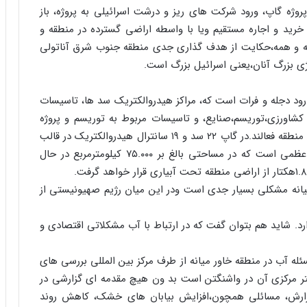
 پروژه گاپ، ورود شرکت های ریز و درشت اسرائیلی به پروژه، باز
خرید و اجاره مستقیم ویا با واسطه اراضی گسترده در منطقه و
 و همه،حکایت از هدف گذاری جدی منطقه جنوب شرق آناتولی
ی بزرگ آنان،یعنی اسرائیل بزرگ است.
رود دجله و فرات است که، مراکز هیدروالکتریک سد ها، تاسیسات
کشاورزی،توریسم،صنایع، و تاسیسات مربوط به توریسم و پروژه
های بسیار دیگراست. هفت گروه پروژه ای بزرگ در این منطقه فعالند.در گاپ ۲۲ سد و ۱۹ سانترال هیدروالکتریک در قالب
۱۳ پروژه در دست اجراست. این پروژه،پروژه ی بسیار عظمی است که در مساحتی بالغ بر ۷۵.۰۰۰ کیلومترمربع در حال
یانه مشکلی بسیار جدی است ودر این میان رژیم صهیونیستی از
رد. شاید هم بتوان گفت که در ارتباط با آب مشکلاتی اقتصادی و
بر سر مسئله آب در منطقه خاور میانه از طرف مرکز بین المللی بررسی های
تر مرکزی آن در واشنگتن است بد ون هیچ مقدمه ای گزارشی در
ن گزارش، مسائلی همچون،افزایش بیابان های خشک، کاهش روند