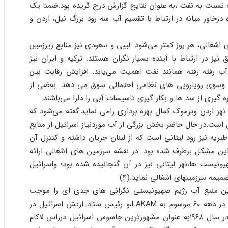
سبت به نفت ،به عنوان نتایج گزارش درج گریده بود.ضمنا یک
خاور میانه در ارتباط با تقسیم آب سه رود بزرگ نیل، اردن و
اشغالی، هر روز کمتر می‌شود. لیبی و سعودی نیز منابع زیرزمین
ق نیز در ارتباط با آینده بسیار نگران هستند. ترکیه و ایران نیز
آب رفته رفته همانند نفت اهمیت می‌یابد. افزایش رقابت بین
سمت وسوی رویارویی های نظامی احتمالی سوق می دهد. بعضی از
گیری از سد ها و بکار گیری تاسیسات آبی را دارا می‌باشند.
نهر اردن ویرموک کمال بهره برداری رامی نماید.گفته می‌شود که
ل است.در حال حاضر بخش بزرگی از آب موردنیاز اسرائیل از منابع
ریه نیز رود لیتانی است که از لبنان جریان داشته و کنترل آن
 این مشکل برطرف شده بود. در نقشه سرزمین های اشغالی ارائه
صلح ورسای در سال ۱۹۱۹ توسط صهیونیست ها،نهر لیتانی نیز در آن گنجانیده شده بود؛ واسرائیل
ین منبع آب رژیم صهیونیستی نگرانی های جدی ای را موجب
گردیده است .رافائل ایتان،رئیس شاخه نظامی موساد در دهه ۶۰ موسوم به LAKAM،و رئیس ستاد ارتش اسرائیل در
سال های ۱۹۷۸-۱۹۸۳ و عامل کشتار صبرا و شتیلا که در سال ۱۹۶۸به عنوان مشهورترین جاسوس اسرائیل درراس لاکام