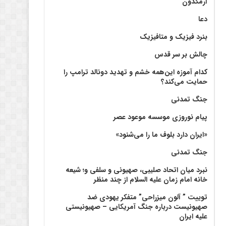
آرمگدون
دعا
بنرد فیزیک و متافیزیک
چالش بر سر قدس
کدام آموزه این‌همه خشم و تهدید دونالد ترامپ را
حمایت می‌کند؟
جنگ تمدنی
پیام نوروزی موسسه موعود عصر
«ایران دارد بلوف ما را می‌شنود»
جنگ تمدنی
نبرد میان اتحاد صلیبی، صهیونی و سلفی و؛ شیعه
خانه امام زمان علیه السلام از چند منظر
توییت ” آلون میزراحی” متفکر یهودی ضد
صهیونیست درباره جنگ آمریکایی – صهیونیستی
علیه ایران