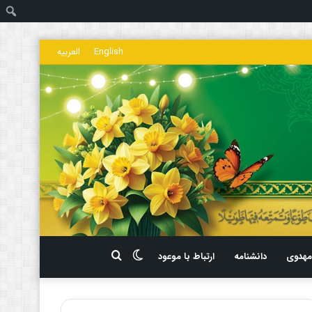
ج
English
العربیه
تغییر
جستجو
هدوی
دانشنامه
ارتباط با موعود
پوسته
برای