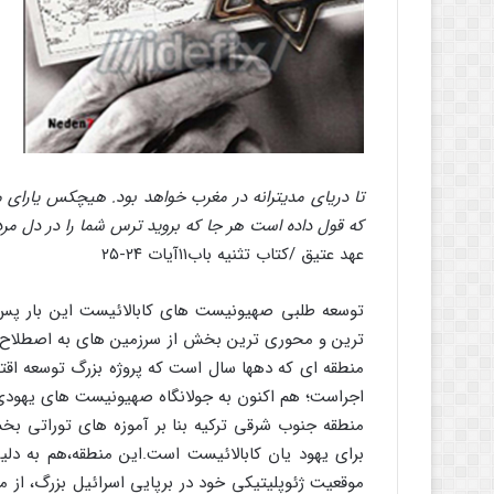
تا دریای‌ مدیترانه‌ در مغرب‌ خواهد بود. هیچکس‌ یارای‌
که‌ قول‌ داده‌ است‌ هر جا که‌ بروید ترس‌ شما را در دل‌ م
عهد عتیق /کتاب تثنیه باب۱۱آیات ۲۴-۲۵
توسعه طلبی صهیونیست های کابالائیست این بار پس
ترین و محوری ترین بخش از سرزمین های به اصطلاح 
منطقه ای که دهها سال است که پروژه بزرگ توسعه اقت
اجراست؛ هم اکنون به جولانگاه صهیونیست های یهود
منطقه جنوب شرقی ترکیه بنا بر آموزه های توراتی ب
برای یهود یان کابالائیست است.این منطقه،هم به دل
موقعیت ژئوپلیتیکی خود در برپایی اسرائیل بزرگ، از 