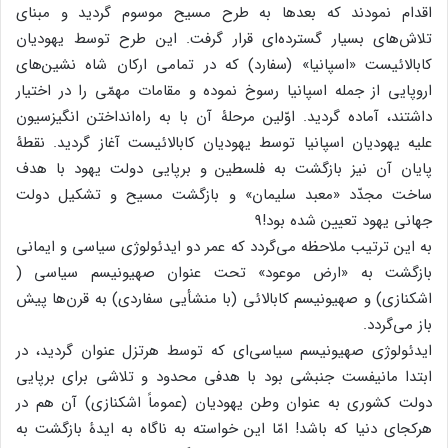
اقدام نمودند که بعد‌ها به طرح مسیح موسوم گردید و مبنای
تلاش‌های بسیار گسترده‌ای قرار گرفت. این طرح توسط یهودیان
کابالائیست «اسپانیا» (سفارد) که در تمامی ارکان شاه نشین‌های
اروپایی از جمله اسپانیا رسوخ نموده و مقامات مهمّی را در اختیار
داشتند، آماده گردید. اوّلین مرحلۀ آن با به راه‌انداختن انگیزسیون
علیه یهودیان اسپانیا توسط یهودیان کابالائیست آغاز گردید. نقطۀ
پایان آن نیز بازگشت به فلسطین و برپایی دولت یهود با هدف
ساخت مجدّد «معبد سلیمان» و بازگشت مسیح و تشکیل دولت
جهانی یهود تعیین شده بود!۹
به این ترتیب ملاحظه می‌گردد که عمر دو ایدئولوژی سیاسی و ایمانی
بازگشت به «ارض موعود» تحت عنوان صهیونیسم سیاسی (
اشکنازی) و صهیونیسم کابالائی (با منشأیی سفاردی) به قرن‌ها پیش
باز می‌گردد.
ایدئولوژی صهیونیسم سیاسی‌ای که توسط هرتزل عنوان گردید، در
ابتدا مانیفست جنبشی بود با هدفی محدود و تلاشی برای برپایی
دولت کشوری به عنوان وطن یهودیان (عموماً اشکنازی) آن هم در
هرکجای دنیا که باشد! امّا این خواسته به ناگاه به ایدۀ بازگشت به