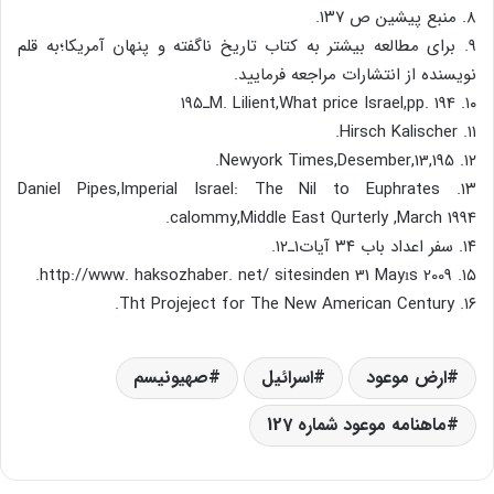
۸. منبع پیشین ص ۱۳۷.
۹. برای مطالعه بیشتر به کتاب تاریخ ناگفته و پنهان آمریکا؛به قلم
نویسنده از انتشارات مراجعه فرمایید.
۱۰. M. Lilient,What price Israel,pp. 194ـ۱۹۵
۱۱. Hirsch Kalischer.
۱۲. Newyork Times,Desember,13,195.
۱۳. Daniel Pipes,Imperial Israel: The Nil to Euphrates
calommy,Middle East Qurterly ,March 1994.
۱۴. سفر اعداد باب ۳۴ آیات۱ـ۱۲.
۱۵. http://www. haksozhaber. net/ sitesinden 31 Mayıs 2009.
۱۶. Tht Projeject for The New American Century.
ارض موعود
اسرائیل
صهیونیسم
ماهنامه موعود شماره 127