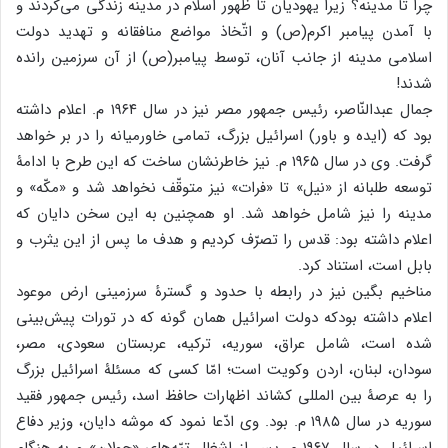
چرا تا مدینه؟ زیرا یهودیان تا ظهور اسلام در مدینه زندگی می‌کردند و
با آمدن پیامبر اکرم(ص) و اتّخاذ مواضع منافقانه و تهدید دولت
اسلامی مدینه از جانب آنان، توسط پیامبر(ص) از آن سرزمین رانده
شدند!
جمال عبدالنّاصر، رئیس جمهور مصر نیز در سال ۱۹۶۴ م. اعلام داشته
بود که (ایده و باور) اسرائیل بزرگ، تمامی خاورمیانه را در بر خواهد
گرفت. وی در سال ۱۹۶۵ م. نیز خاطرنشان ساخت که این طرح با ادامۀ
توسعه طلبانه از «نیل» تا «فرات» نیز متوقّف نخواهد شد و «مکّه» و
مدینه را نیز شامل خواهد شد. او همچنین به این سخن دایان که
اعلام داشته بود: قدس را تصرّف کردیم و هدف ما پس از این یثرب و
بابل است، استناد کرد.
مناخیم بگین نیز در رابطه با حدود و گسترۀ سرزمینی ارض موعود
اعلام داشته بودکه دولت اسرائیل همان گونه که در تورات پیش‌بینی
شده است، شامل عراق، سوریه، ترکیه، عربستان سعودی، مصر،
سودان، لبنان، اردن وکویت است؛ امّا کسی که مسئلۀ اسرائیل بزرگ
را به عرصۀ بین المللی کشاند اظهارات حافظ اسد، رئیس جمهور فقید
سوریه در سال ۱۹۸۵ م. بود. وی ادّعا نمود که موشه دایان، وزیر دفاع