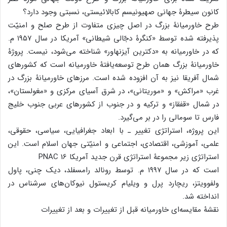
کانون سیطرۀ جهانی صهیونیسم کابالائیستی، نسبتی وجود دارد؟
طرح خاورمیانۀ بزرگ در اصل چیزی متفاوت از طرح صلح و امنیّت
پذیرفته شده توسط «کنگرۀ دجّالی شیطانی» آمریکا در سال ۱۹۵۷ م.
که در خاورمیانه به «دکترین آیزنهاور» شناخته می‌شود، نیست. پروژۀ
خاورمیانۀ بزرگ همان طرح توسعه‌یافتۀ خاورمیانه است که کشور‌های
شمال آفریقا نیز به آن افزوده شده است. مرزهای خاورمیانۀ بزرگ در
غرب «مراکش» و «موریتانی»، در شرق آسیای مرکزی و «مغولستان»،
در شمال «قفقاز» و ترکیه و در جنوب از کشور‌های عربی جنوب خلیج
فارس تا سومالی را در بر می‌گیرد.
این پروژه، استراتژی تغییر ـ با ابعاد جغرافیایی، سیاسی، حقوقی،
علمی، آموزشی، اقتصادی، اجتماعی و امنیّتی جهان اسلام است. این
استراتژی زیر مجموعۀ استراتژی قرن جدید آمریکا PNAC 16
است که در سال ۱۹۹۷ م. توسط رونالد رامسفلد، دیک چنی، پاول
ولفوویتز، ریچارد پرل و ویلیام کریستول نیوکان‌های سرشناس در
انداخته شد.
نقشۀ مقایسه‌ای خاورمیانه قبل از تغییرات و بعد از تغییرات