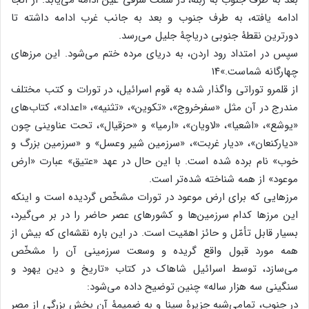
بعد به طرف جنوب به ربله، در سمت شرقی عین ادامه می‌یابد. از آنجا
ادامه یافته، به طرف جنوب و بعد به جانب غرب ادامه داشته تا
دورترین نقطۀ جنوبی دریاچۀ جلیل می‌رسد.
سپس در امتداد رود اردن، به دریای مرده ختم می‌شود. این مرزهای
چهارگانه شماست.»۱۴
از قلمرو توراتی واگذار شده به قوم اسرائیل، در تورات و کتب مختلف
مندرج در آن مثل «سفرخروج»، «تکوین»، «تثنیه»، «اعداد»، کتاب‌های
«یوشع»، «اشعیا»، «لاویان»، «ارمیا» و «حزقیال»، تحت عناوینی چون
«دیارکنعان»، «دیار غربت»، «سرزمین شیر وعسل» و «سرزمین بزرگ و
خوب» نام برده شده است. با این حال در عهد «عتیق» عبارت «ارض
موعود» از همه شناخته شده‌تر است.
مرزهایی که برای ارض موعود در تورات مشخّص گردیده است و اینکه
این مرزها کدام سرزمین‌ها و کشور‌های عصر حاضر را در بر می‌گیرد،
بسیار قابل تأمّل و حائز اهمّیت است. در این باره نقشه‌ای که بیش از
همه مورد قبول واقع گریده و وسعت سرزمینی آن را مشخّص
می‌سازد، توسط اسرائیل شاهاک در کتاب «تاریخ و دین یهود و
سنگینی سه هزار ساله» چنین توضیح داده می‌شود:
در جنوب، تمامی‌شبه جزیرۀ سینا و به ضمیمۀ آن بخش بزرگی از مصر