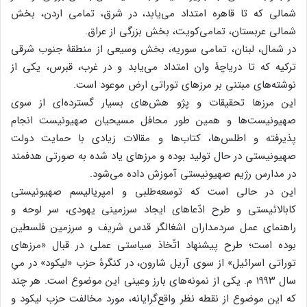
شمالی که تا قاهره امتداد می‌یابد، در شرق، تمامی اردن، بخش
شمالی عربستان، تمامی‌کویت، بخش بزرگی از عراق.
در شمال، لبنان، تمامی سوریه، بخش وسیعی از منطقۀ جنوب شرقی
ترکیه که تا دریاچۀ وان امتداد می‌یابد و در غرب، قبرس، یکی از
نوشته‌های مبتنی بر مرزهای توراتی ارض موعود است.
این مرزها تحقیقات و پژو هش‌های بسیار گسترده‌ای از سوی
صهیونیست‌ها و همین طور محافل مسیحیان صهیونیست انجام
پذیرفته و اطلس‌ها، کتاب‌ها و مقالات زیادی با حمایت دولت
صهیونیستی در حال تولید بوده و مرز‌های یاد شده به صورتی هدفمند
در مدارس رژیم صهیونیستی آموزش داده می‌شود.
این در حالی است که توسعه‌طلبی و امپریالیسم صهیونیستی
کابالائیستی و طرح ادّعا‌های ایجاد سرزمینی یهودی، سر لوحه و
راهنمای عمل سردمداران اشغالگر قدس شریف و سرزمین فلسطین
بوده است؛ طرح پیشنهاد اتّخاذ سیاستی عملی در قبال «مرزهای
توراتی اسرائیل» از سوی آریل شارون، در کنگرۀ حزب «لیکود» در میِ
‌سال ۱۹۹۳ م. یکی از نمونه‌های بارز وعینی این موضوع است. هر چند
که این موضوع از نقطه نظر واقع‌گرایانه، مورد مخالفت حزب لیکود و