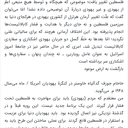
فلسطین تغییر یافت؛ موضوعی که هیچگاه و توسط هیچ منبعی اعمّ
از یهودی و غیر یهودی دربارۀ آن توضیحی داده نشد! امّا می‌توان
گفت که علّت تغییر آرمان هرتزل از کشوری یهودی در هرکجای دنیا به
سرزمین فلسطین و نه جای دیگر با هدایت و فشار کابالائیست‌ها
انجام پذیرفته بود. این اختلاف آرمانی هرچند که برای سالیانی علنی
نگردید؛ امّا بعد‌ها به خطّ گسل دو جریان یهودی اشکنازی و سفاردی
کابالائیست تبدیل شد، امری که در حال حاضر نیز در جامعۀ امروز
اسرائیل به عنوان عامل رویاریی ـ نه چندان پنهان ـ سفاردی‌ها و
اشکنازی سر برداشته است.
بازگشت به ارض موعود
خاخام جوزف گدآلیاه خاوسنر در کنگرۀ یهودیان آمریکا / ماه می‌سال
۱۹۴۸ م. می‌گوید:
من معتقدم که مردم (یهودی) باید برای مهاجرت به فلسطین تحت
فشار قرار گیرند. این یک برنامۀ جدید نیست. این رویه قبلاً و در
گذشتۀ نزدیکی نیز اعمال گردیده بود. باید یهودیان دنیا برای عزیمت
و استقرار در فلسطین قانع گردند. برای عملی ساختن این طرح باید به