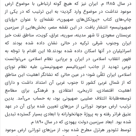
در سال ۱۹۸۵ م. ایران نیز که هیچ گونه ارتباطی با موضوع ارض
موعود نداشت در موضوع وارد گردید؛ به این ترتیب که در یکی از
چاپ‌های کتاب «پروتکل‌های صهیون»، نقشه‌ای با عنوان «رؤیای
صهیونیسم» انتشار یافت. در این نقشه مصر، بخش‌هایی از سرزمین
عربستان سعودی تا شهر مدینه، سوریه، عراق، کویت، مناطق نفت خیز
ایران وجنوب شرقی ترکیه در حالی نشان داده شده بودند که
اسرائیلیان در آنها اسکان داده شده بودند.۱۵ این اقدام با توجّه به
ظهور انقلاب اسلامی در ایران و برپایی نظام اسلامی می‌توانست
نوعی تهدید از جانب امپریالیسم صهیونیستی علیه نظام نوپای
اسلامی ایران تلقّی شود؛ در عین حالی که نشانگر اهمّیت این مناطق
که از شمال غربی کشور تا جنوب غربی آن امتداد داشت و دارای
اهمّیت اقتصادی، تاریخی، اعتقادی و فرهنگی برای مطامع
توسعه‌طلبانۀ ائتلاف صلیبی صهیونی بود، به حساب می‌آمد. بدین
ترتیب ارض موعود توراتی از مرزهای تعیین شده برای آن در عهد
عتیق فراتر رفته و به پروژۀ جهانخوارانه با ابعادی بسیار گسترده تبدیل
شده بود. ابعاد سرزمین دولت یهودی که در سال ۱۸۹۰ م.
توسط تئودور هرتزل مطرح شده بود، از مرزهای توراتی ارض موعود