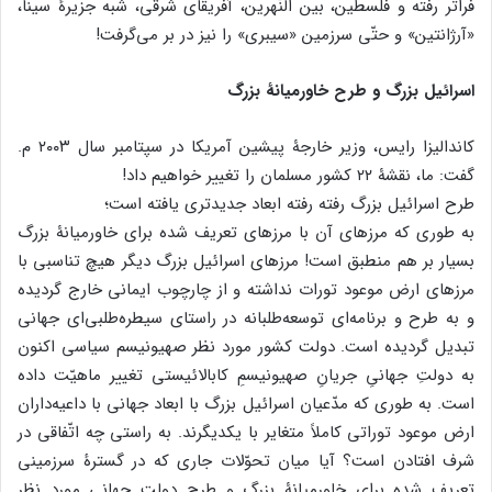
فراتر رفته و فلسطین، بین النّهرین، آفریقای شرقی، شبه جزیرۀ سینا،
«آرژانتین» و حتّی سرزمین «سیبری» را نیز در بر می‌گرفت!
اسرائیل بزرگ و طرح خاورمیانۀ بزرگ
کاندالیزا رایس، وزیر خارجۀ پیشین آمریکا در سپتامبر سال ۲۰۰۳ م.
گفت: ما، نقشۀ ۲۲ کشور مسلمان را تغییر خواهیم داد!
طرح اسرائیل بزرگ رفته رفته ابعاد جدیدتری یافته است؛
به طوری که مرزهای آن با مرزهای تعریف شده برای خاورمیانۀ بزرگ
بسیار بر هم منطبق است! مرزهای اسرائیل بزرگ دیگر هیچ تناسبی با
مرزهای ارض موعود تورات نداشته و از چارچوب ایمانی خارج گردیده
و به طرح و برنامه‌ای توسعه‌طلبانه در راستای سیطره‌طلبی‌ای جهانی
تبدیل گردیده است. دولت کشور مورد نظر صهیونیسم سیاسی اکنون
به دولتِ جهانیِ جریانِ صهیونیسمِ کابالائیستی تغییر ماهیّت داده
است. به طوری که مدّعیان اسرائیل بزرگ با ابعاد جهانی با داعیه‌داران
ارض موعود توراتی کاملاً متغایر با یکدیگرند. به راستی چه اتّفاقی در
شرف افتادن است؟ آیا میان تحوّلات جاری که در گسترۀ سرزمینی
تعریف شده برای خاورمیانۀ بزرگ و طرح دولت جهانی مورد نظر