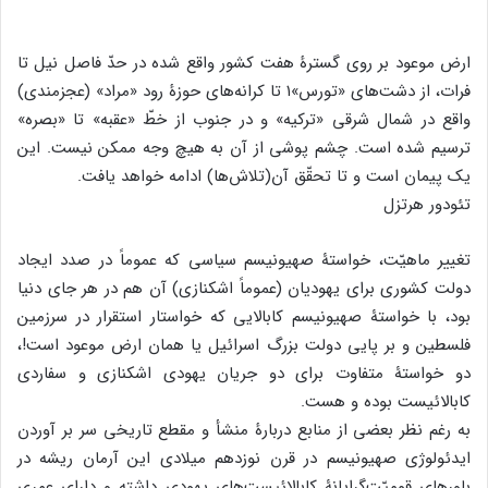
ارض موعود بر روی گسترۀ هفت کشور واقع شده در حدّ فاصل نیل تا
فرات، از دشت‌های «تورس»۱ تا کرانه‌های حوزۀ رود «مراد» (عجزمندی)
واقع در شمال شرقی «ترکیه» و در جنوب از خطّ «عقبه» تا «بصره»
ترسیم شده است. چشم پوشی از آن به هیچ وجه ممکن نیست. این
یک پیمان است و تا تحقّق آن(تلاش‌ها) ادامه خواهد یافت.
تئودور هرتزل
تغییر ماهیّت، خواستۀ صهیونیسم سیاسی که عموماً در صدد ایجاد
دولت کشوری برای یهودیان (عموماً اشکنازی) آن هم در هر جای دنیا
بود، با خواستۀ صهیونیسم کابالایی که خواستار استقرار در سرزمین
فلسطین و بر پایی دولت بزرگ اسرائیل یا همان ارض موعود است!،
دو خواستۀ متفاوت برای دو جریان یهودی اشکنازی و سفاردی
کابالائیست بوده و هست.
به رغم نظر بعضی از منابع دربارۀ منشأ و مقطع تاریخی سر بر آوردن
ایدئولوژی صهیونیسم در قرن نوزدهم میلادی این آرمان ریشه در
باورهای قومیّت‌گرایانۀ کابالائیست‌های یهودی داشته و دارای عمری