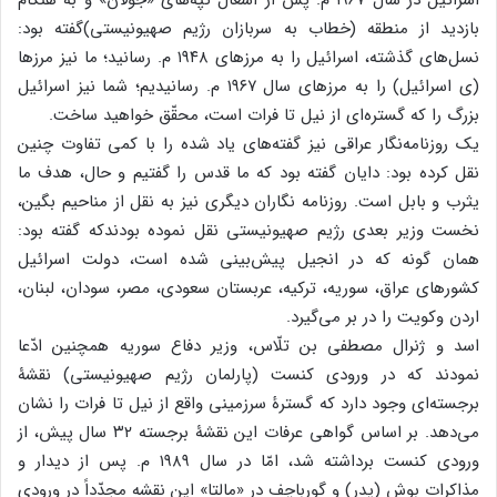
اسرائیل در سال ۱۹۶۷ م. پس از اشغال تپّه‌های «جولان» و به هنگام
بازدید از منطقه (خطاب به سربازان رژیم صهیونیستی)گفته بود:
نسل‌های گذشته، اسرائیل را به مرزهای ۱۹۴۸ م. رسانید؛ ما نیز مرزها
(ی اسرائیل) را به مرزهای سال ۱۹۶۷ م. رسانیدیم؛ شما نیز اسرائیل
بزرگ را که گستره‌ای از نیل تا فرات است، محقّق خواهید ساخت.
یک روزنامه‌نگار عراقی نیز گفته‌های یاد شده را با کمی تفاوت چنین
نقل کرده بود: دایان گفته بود که ما قدس را گفتیم و حال، هدف ما
یثرب و بابل است. روزنامه نگاران دیگری نیز به نقل از مناحیم بگین،
نخست وزیر بعدی رژیم صهیونیستی نقل نموده بودندکه گفته بود:
همان گونه که در انجیل پیش‌بینی شده است، دولت اسرائیل
کشورهای عراق، سوریه، ترکیه، عربستان سعودی، مصر، سودان، لبنان،
اردن وکویت را در بر می‌گیرد.
اسد و ژنرال مصطفی بن تلّاس، وزیر دفاع سوریه همچنین ادّعا
نمودند که در ورودی کنست (پارلمان رژیم صهیونیستی) نقشۀ
برجسته‌ای وجود دارد که گسترۀ سرزمینی واقع از نیل تا فرات را نشان
می‌دهد. بر اساس گواهی عرفات این نقشۀ برجسته ۳۲ سال پیش، از
ورودی کنست برداشته شد، امّا در سال ۱۹۸۹ م. پس از دیدار و
مذاکرات بوش (پدر) و گورباچف در «مالتا» این نقشه مجدّداً در ورودی