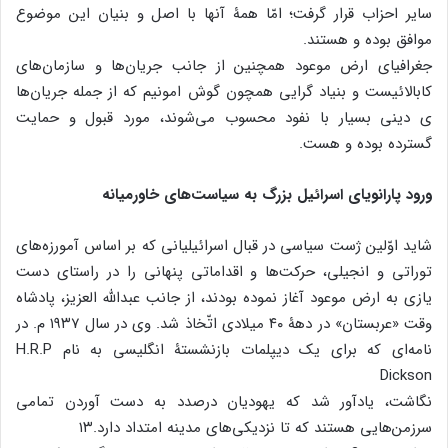
سایر احزاب قرار گرفت؛ امّا همۀ آنها با اصل و بنیان این موضوع
موافق بوده و هستند.
جغرافیای ارض موعود همچنین از جانب جریان‌ها و سازمان‌های
کابالائیست و بنیاد گرایی همچون گوش امونیم که از جمله جریان‌ها
ی دینی بسیار با نفود محسوب می‌شوند، مورد قبول و حمایت
گسترده بوده و هست.
ورود پارانویای اسرائیل بزرگ به سیاست‌های خاورمیانه
شاید اوّلین ژست سیاسی در قبال اسرائیلیانی که بر اساس آمورزه‌های
توراتی و انجیلی، حرکت‌ها و اقداماتی پنهانی را در راستای دست
یازی به ارض موعود آغاز نموده بودند، از جانب عبدالله العزیز، پادشاه
وقت «عربستان» در دهۀ ۴۰ میلادی اتّخاذ شد. وی در سال ۱۹۳۷ م. در
نامه‌ای که برای یک دیپلمات بازنشستۀ انگلیسی به نام H.R.P
Dickson
نگاشت، یادآور شد که یهودیان درصدد به دست آوردن تمامی
سرزمن‌هایی هستند که تا نزدیکی‌های مدینه امتداد دارد.۱۳