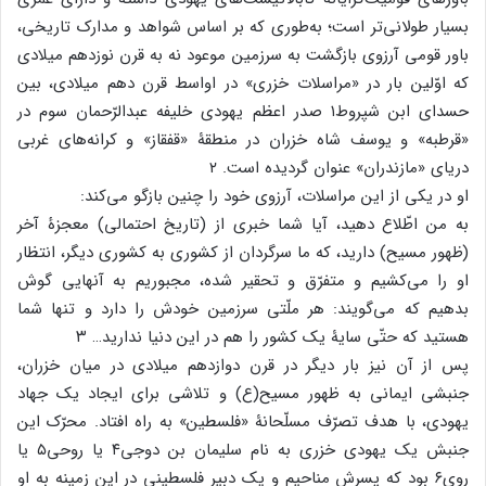
بسیار طولانی‌تر است؛ به‌طوری که بر اساس شواهد و مدارک تاریخی،
باور قومی آرزوی بازگشت به سرزمین موعود نه به قرن نوزدهم میلادی
که اوّلین بار در «مراسلات خزری» در اواسط قرن دهم میلادی، بین
حسدای ابن شپروط۱ صدر اعظم یهودی خلیفه عبدالرّحمان سوم در
«قرطبه» و یوسف شاه خزران در منطقۀ «قفقاز» و کرانه‌های غربی
دریای «مازندران» عنوان گردیده است. ۲
او در یکی از این مراسلات، آرزوی خود را چنین بازگو می‌کند:
به من اطّلاع دهید، آیا شما خبری از (تاریخ احتمالی) معجزۀ آخر
(ظهور مسیح) دارید، که ما سرگردان از کشوری به کشوری دیگر، انتظار
او را می‌کشیم و متفرّق و تحقیر شده، مجبوریم به آنهایی گوش
بدهیم که می‌گویند: هر ملّتی سرزمین خودش را دارد و تنها شما
هستید که حتّی سایۀ یک کشور را هم در این دنیا ندارید… ۳
پس از آن نیز بار دیگر در قرن دوازدهم میلادی در میان خزران،
جنبشی ایمانی به ظهور مسیح(ع) و تلاشی برای ایجاد یک جهاد
یهودی، با هدف تصرّف مسلّحانۀ «فلسطین» به راه افتاد. محرّک این
جنبش یک یهودی خزری به نام سلیمان بن دوجی۴ یا روحی۵ یا
روی۶ بود که پسرش مناحیم و یک دبیر فلسطینی در این زمینه به او