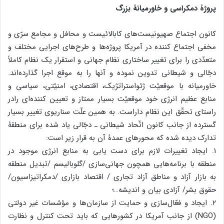
پروژۀ دمکراسی و خاورمیانۀ بزرگ
کانون اجتماع صهیونیست‌های کابالائیست و محافل و مجامع سرّی و
مخفی اجتماع کننده در آمریکا پروژه‌ها و طرح‌های اجرایی مختلف و
متعدّدی را برای تغییر ساختاری نظام جهانی و استقرار یک نظام کاملاً
دجّالی و شیطانی تدوین نموده و آنها را به موقع اجرا گذارده‌اند.
خاورمیانه با موقعیّت ژئواستراتژیک، اقتصادی، امنیّتی، سیاسی و
منابع عظیم انرژی خود موقعیّت بسیار ممتاز و تعیین کننده‌ای رادر
راستای تحقّق این نظام داراست. به همین علّت سناریوی تغییر بسیار
گسترده از جانب کانون اتّحاد شیطانی ـ دجّالی یاد شده برای منطقۀ
تدارک دیده شده که محور‌های عمدۀ آن به قرار زیر است:
۱. ایجاد تغییرات لازم برای دست یابی به منابع انرژی موجود در
منطقه با برنامه‌هایی همچون جهانی‌سازی /گلوبالیسم /تبدیل منطقه
به بازار آزاد و مناطق آزاد تجاری / اقتصاد بازاری /دمکراتیزاسیون/
حقوق بشر/ آزادی بیان و اندیشه…؛
۲. ایجاد و فعّال‌سازی و حمایت از سازمان‌ها و مؤسّسات غیر دولتی
(NGO) از جانب آمریکا در کشورهایی که باید تحت کنترل و نظارت