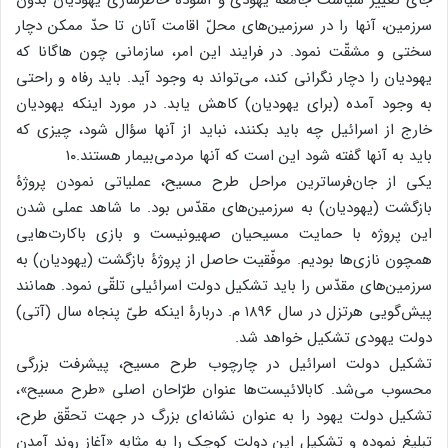
جای تغییر سیاست جامعۀ یهودی و آسوده خاطرسازی یهودیان بدون
سرزمین، آنها را در سرزمین‌های محلّ اقامت آنان تا حدّ ممکن دچار
سختی و مشقّت نمود. در فرایند این امر، سازمانی چون هاگانا که
یهودیان را دچار نگرانی کند، می‌تواند به وجود آید. باید رفاه و راحتی
به وجود آمده (برای یهودیان) کاهش یابد. در مورد اینکه یهودیان
خارج از اسرائیل چه باید بکنند، نباید از آنها سؤال شود، چیزی که
باید به آنها گفته شود این است که آنها مردمی‌بیمار هستند.۱۰
یکی از جان‌فرساترین مراحل طرح مسیح، عملیاتی نمودن پروژۀ
بازگشت (یهودیان) به سرزمین‌های مقدّس بود. ما شاهد عملی شدن
این پروژه با حمایت مسیحیان صهیونیست و بازی باکارت‌هایی
همچون نازی‌ها بودیم. موفّقیت حاصل از پروژۀ بازگشت (یهودیان) به
سرزمین‌های مقدّس را باید تشکیل دولت اسرائیلی تلقّی نمود. همانند
پیش‌گویی هرتزل در سال ۱۸۹۶ م. دربارۀ اینکه طیّ پنجاه سال (آتی)
دولت یهودی تشکیل خواهد شد.
تشکیل دولت اسرائیل در چارچوب طرح مسیح، پیشرفت بزرگی
محسوب می‌شد. کابالائیست‌ها عنوان طرّاحان اصلی «طرح مسیح»،
تشکیل دولت یهود را به عنوان نشانه‌ای بزرگ در جهت تحقّق طرح،
تبلیغ نموده و تشکیل این دولت کوچک را به مثابه «آغاز روند آمدن