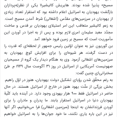
مسیح» پذیرا شده بودند. هایریش کالیشیر۱۱ یکی از نظریّه‌پردازان
بازگشت یهودیان به اسرائیل اعلام داشته بود که استقرار تعداد زیادی
از یهودیان در سرزمین‌های مقدّس (اشغالی) شرط آمدن مسیح است.
به زعم کالیشیر متعاقب این امر استیلای یهودیان بر قدس و ساخت
مجدّد معبد سلیمان امری لازم بوده و پس از به اجرا در آوردن این
مأموریت است که مسیح بر زمین فرود خواهد آمد.
بن گوریون نیز به عنوان اوّلین رئیس جمهور از لحظه‌ای که قدرت را
در دست گرفت، هر شیوه‌ای را برای افزایش کوچ یهودیان به
سرزمین‌های اشغالی آزمود. وی به هنگام دیدار یک گروه از مسیحیان
صهونیست آمریکایی از اسرائیل در روز ۳۱ آگوست سال ۱۹۴۹ م. طیّ
سخنرانی‌ای چنین گفت:
به رغم محقّق شدن رؤیای تشکیل دولت یهودیان، هنوز در اوّل راهیم.
بخش بزرگی از ملّت یهود هنوز در خارج از اسرائیل هستند. در حال
حاضر در اسرائیل فقط ۹۰۰ هزار یهودی وجود دارد. در آینده باید کلّیۀ
یهودیان دنیا در اسرائیل استقرار یابند. ما پدران و مادران را برای
آوردن فرزندانشان به اینجا (سرزمین اشغالی) فرا می‌خوانیم، اگر آنها
نیز در این باره یاری نکنند، ما خود جوان‌ها را به اسرائیل خواهیم