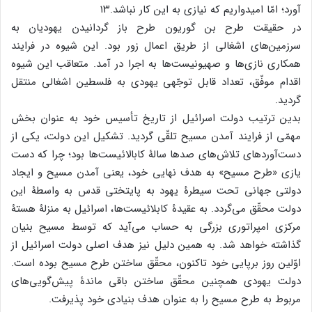
آورد؛ امّا امیدواریم که نیازی به این کار نباشد.۱۳
در حقیقت طرح بن گوریون طرح باز گردانیدن یهودیان به
سرزمین‌های اشغالی از طریق اعمال زور بود. این شیوه در فرایند
همکاری نازی‌ها و صهیونیست‌ها به اجرا در آمد. متعاقب این شیوه
اقدام موفّق، تعداد قابل توجّهی یهودی به فلسطین اشغالی منتقل
گردید.
بدین ترتیب دولت اسرائیل از تاریخ تأسیس خود به عنوان بخش
مهمّی از فرایند آمدن مسیح تلقّی گردید. تشکیل این دولت، یکی از
دست‌آورد‌های تلاش‌های صد‌ها سالۀ کابالائیست‌ها بود؛ چرا که دست
یازی «طرح مسیح» به هدف نهایی خود، یعنی آمدن مسیح و ایجاد
دولتی جهانی تحت سیطرۀ یهود به پایتختی قدس به واسطۀ این
دولت محقّق می‌گردد. به عقیدۀ کابلائیست‌ها، اسرائیل به منزلۀ هستۀ
مرکزی امپراتوری بزرگی به حساب می‌آید که توسط مسیح بنیان
گذاشته خواهد شد. به همین دلیل نیز هدف اصلی دولت اسرائیل از
اوّلین روز برپایی خود تاکنون، محقّق ساختن طرح مسیح بوده است.
دولت یهودی همچنین محقّق ساختن باقی ماندۀ پیش‌گویی‌های
مربوط به طرح مسیح را به عنوان هدف بنیادی خود پذیرفت.