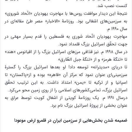
کنست نصب شد.
نتیجۀ این دیدار موافقت روس‌ها با مهاجرت یهودیان «اتّحاد شوروی»
به سرزمین‌های اشغالی بود. روزنامۀ «الاخبار» مصر طیّ مقاله‌ای در
سال ۱۹۹۰ م.
مهاجرت یهودیان اتّحاد شوری به فلسطین را قدم بسیار مهمّی در
جهت تحقّق اسرائیل بزرگ قلمداد نمود.
در سال ۱۹۹۸ م. نیز قذافی مرزهای اسرائیل بزرگ را از اقیانوس «هند»
تا «تنگۀ هرمز» و از «تنگۀ جبل الطّارق»
تا دریای «مدیترانه» توسعه داد! او بعد‌ها اسرائیل بزرگ را گسترۀ
سرزمینی‌ای عنوان نمود که مرکز آن «قاهره» بوده و از«پاکستان» تا
اسپانیا و از ترکیه تا «یمن» امتداد داشت. به این ترتیب تحقّق
اسرائیل بزرگ، تمامی‌کشور‌های اسلامی را از روی زمین محو می‌کرد.
درسال ۱۹۹۱ م. یک روزنامۀ کویتی از اشغال کویت توسط عراق به
عنوان بخشی از پروژۀ اسرائیل بزرگ نام برد.
ضمیمه شدن بخش‌هایی از سرزمین ایران در قلمرو ارض موعود
!