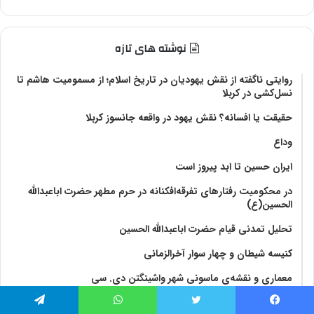
نوشته های تازه
روایتی ناگفته از نقش یهودیان در تاریخ اسلام؛ از مسمومیت هاشم تا
نسل‌کشی در کربلا
حقیقت یا افسانه؟‌ نقش یهود در واقعه جانسوز کربلا
وداع
ایران حسین تا ابد پیروز است
در محکومیت رفتارهای تفرقه‌افکنانه در حرم مطهر حضرت اباعبدالله
الحسین(ع)
تحلیل تمدنی قیام حضرت اباعبدالله الحسین
کنیسه شیطان و چهار سوار آخرالزمانی
معماری و نقشه‌ی ماسونی شهر واشينگتن دی. سی
شباهتهای گفتمان آخر‌الزّمانی در اسلام شیعی و زرتشتی
فیس بوک
توییتر
واتس آپ
تلگرام