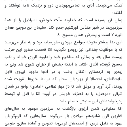
کمک می‌کردند. آنان به تمامی‌یهودیان دور و نزدیک نامه نوشتند و
گفتند:
زمان آن رسیده است که خداوند ملّت خودش، اسرائیل را از همۀ
سرزمین‌ها در شهر مقدّس اورشلیم جمع کند. سلیمان بن دوجی همان
الیزه ۷ است و پسرش همان مسیح. ۸
این ندا بیشتر متوجّه جوامع یهودی خاورمیانه بود و به نظر می‌رسید
که با موفّقیت چندانی نیز روبه‌رو نگردید؛ امّا قسمت بعدی این حرکت
بیست سال بعد و زمانی که مناخیم خود را داوود الروی خواند و لقب
مسیح گرفت، اتّفاق افتاد. با اینکه جنبش از خزران شروع شد ولی به
زودی به کردستان انتقال یافت و در آنجا داوود نیروی قابل
ملاحظه‌ای، احتمالاً از یهودیان محل که توسط خزرها تقویت شده
بودند، گرد آورد و موفّق شد تا دژ مهمّ نظامی «امادی» واقع در شمال
شرقی «موصل» را به تصرّف خویش در آورد؛ امّا با قتل او توسط
پدرخوانده‌اش این جنبش ناتمام ماند.
امّا عملیاتی شدن آرزوی بازگشت به سرزمین موعود به سال‌های
آغازین قرن شانزدهم میلادی باز می‌گردد. سال‌هایی که قوم‌گرایان
یهود به دلیل ترس از اضمحلال قومی‌به تدوین و آماده سازی طرحی