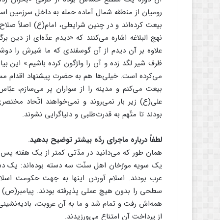
رومیان از منطقه شمال آماده حمله به داخل سرزمین اسلامی‌
بیعت کرده‌اند و در چنین شرایطی، امام(ع) اصلاً صلاح
نهج ‌البلاغه اشاره می‌کنند که «دیدم عدّه‌ای از دین ب
علاوه بر آن دیدم از آن گوسفندی که ما شیرش را دوشید
ظرف شیر لگد زده و آن را واژگون کرده باشیم.» این ب
می‌کرده است. خیلی‌ها هم به حضرت پیشنهاد اقدام مسلّح
بیعت می‌کنم و مدینه را از سواران پر می‌سازم، عبّ
علی(ع) زیر بار نمی‌روند و نمی‌خواهند اتّحاد مختصری
بودند تا متّهم به قدرت‌طلبی و دنیاگرایی نشوند.
لطفاً درباره ماجرای ردّه بیشتر توضیح بدهید
.
همان طور که می‌دانید در مدّتی کمتر از یک هفته پس 
یک سویه مورّخان اهل سنّت سه دسته بوده‌اند: یک دسته
عرب بودند. اسلام آوردن اینها به جهت حکومت اسلام ب
سطحی را بدون هیچ عملی پذیرفته بودند. پیامبر(ص) که ا
همه‌اش رفت و تمام شد و ما به آن عروبت، بادیه‌نشینی
از پرداخت آن امتناع می‌ورزیدند.