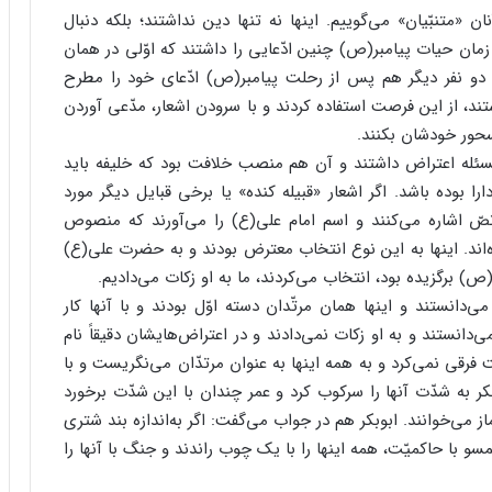
 «متنبّیان» می‌‌گوییم. اینها نه تنها دین نداشتند؛ بلکه دنبال
ن حیات پیامبر(ص) چنین ادّعایی را داشتند که اوّلی در همان
دو نفر دیگر هم پس از رحلت پیامبر(ص) ادّعای خود را مطرح
ند، از این فرصت استفاده کردند و با سرودن اشعار، مدّعی آوردن
حور خودشان بکنند.
ئله اعتراض داشتند و آن هم منصب خلافت بود که خلیفه باید
بوده باشد. اگر اشعار «قبیله کنده» یا برخی قبایل دیگر مورد
نصّ اشاره می‌کنند و اسم امام علی(ع) را می‌آورند که منصوص
ند. اینها به این نوع انتخاب معترض بودند و به حضرت علی(ع)
(ص) برگزیده بود، انتخاب می‌کردند، ما به او زکات می‌دادیم.
‌دانستند و اینها همان مرتّدان دسته اوّل بودند و با آنها کار
‌دانستند و به او زکات نمی‌دادند و در اعتراض‌هایشان دقیقاً نام
 فرقی نمی‌کرد و به همه اینها به عنوان مرتدّان می‌نگریست و با
کر به شدّت آنها را سرکوب کرد و عمر چندان با این شدّت برخورد
از می‌خوانند. ابوبکر هم در جواب می‌گفت: اگر به‌اندازه بند شتری
سو با حاکمیّت، همه اینها را با یک چوب راندند و جنگ با آنها را