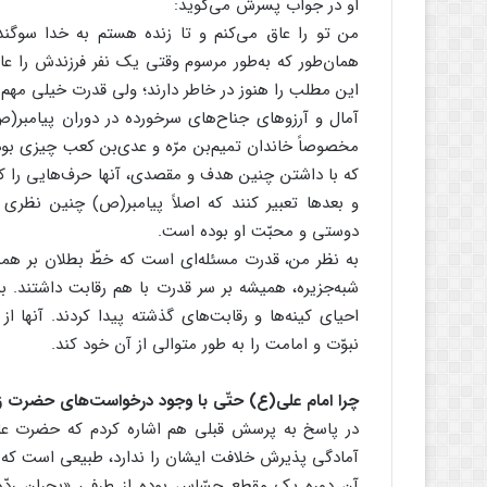
او در جواب پسرش می‌گوید:
من تو را عاق می‌کنم و تا زنده هستم به خدا سوگند 
همان‌طور که به‌طور مرسوم وقتی یک نفر فرزندش را عاق
این مطلب را هنوز در خاطر دارند؛ ولی قدرت خیلی مه
آمال و آرزوهای جناح‌های سرخورده در دوران پیامبر(ص)
مخصوصاً خاندان تمیم‌بن مرّه و عدی‌بن کعب چیزی بود 
که با داشتن چنین هدف و مقصدی، آنها حرف‌هایی را که ق
و بعدها تعبیر کنند که اصلاً پیامبر(ص) چنین نظری
دوستی و محبّت او بوده است.
به نظر من، قدرت مسئله‌ای است که خطّ بطلان بر هم
شبه‌جزیره، همیشه بر سر قدرت با هم رقابت داشتند. به
احیای کینه‌ها و رقابت‌های گذشته پیدا کردند. آنها ا
نبوّت و امامت را به طور متوالی از آن خود کند.
چرا امام علی(ع) حتّی با وجود درخواست‌های حضرت زه
در پاسخ به پرسش قبلی هم اشاره کردم که حضرت علی(
آمادگی پذیرش خلافت ایشان را ندارد، طبیعی است که ا
آن دوره یک مقطع حسّاس بوده از طرفی «بحران ردّه» 