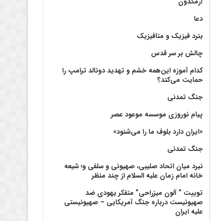
آرمگدون
دعا
بنرد فیزیک و متافیزیک
چالش بر سر قدس
کدام آموزه این‌همه خشم و تهدید دونالد ترامپ را
حمایت می‌کند؟
جنگ تمدنی
پیام نوروزی موسسه موعود عصر
«ایران دارد بلوف ما را می‌شنود»
جنگ تمدنی
نبرد میان اتحاد صلیبی، صهیونی و سلفی و؛ شیعه
خانه امام زمان علیه السلام از چند منظر
توییت ” آلون میزراحی” متفکر یهودی ضد
صهیونیست درباره جنگ آمریکایی – صهیونیستی
علیه ایران