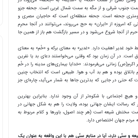
ه وقتی کسی از سمت «مکّه» یا «مدینه» به «جحفه» می‌رود، در
مت جنوب شرقی و از مکّه به سمت شمال غربی است. جحفه جزو
یلومتری جحفه است. جحفه منطقه‌ای است که حاجیان مصری و
 که امروزه از «ایران» به حج می‌روند، می‌توانند در آنجا محرِم
 حرم از آنجا شروع می‌شود و در مسیر بازگشت هم باز از همین جا
ط خود غدیر اهمّیت دارد. «غدیر» به معنای برکه‌ و «خُم» به معنای
ق است. در آن زمان بود که وقتی می‌خواستند دعای بد یا نفرین
امبر اکرم(ص) زمانی می‌فرمودند: «خدایا بیماری‌های مدینه را در خُم
م باتلاق بوده و هم بد آب و هوا. طبیعی است که انتخاب چنین
 که حتی در جایی که بدترین جاها به شمار می‌آید، چاره‌ای جز
هیچ اجتماعی با شکوه‌تر از آن وجود ندارد. بنابراین بهترین
 که رسالت ایشان جهانی بوده، ولایت را هم به شکل جهانی در
مامت مختصّ شیعه است (هر چند اصول، باورها و کلام مربوط به
ه مردم جهان اختصاص دارد.
 و سنّی دارد، آیا در منابع سنّی هم با این واقعه به عنوان یک