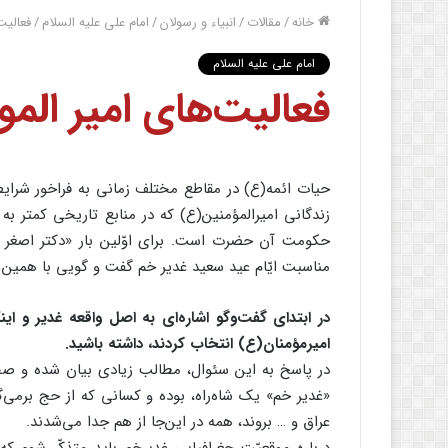
خانه
/
مقالات
/
انبیاء و رسولان
/
امام علی علیه السلام
/
فعالیت
امام علی علیه السلام
فعالیت‌های امیر ال
حیات ائمه(ع) در مقاطع مختلف زمانی به فراخور شرایط
زندگانی امیرالمؤمنین(ع) که در منابع تاریخی کمتر به
حکومت آن حضرت است. برای اوّلین بار «دکتر اصغر قائد
مناسبت ایّام عید سعید غدیر خم گفت و گویی با همین م
در ابتدای گفت‌وگو اشاره‌ای به اصل واقعه غدیر و این
امیرمؤمنان(ع) انتخاب کردند، داشته باشید.
در پاسخ به این سئوال، مطالب زیادی بیان شده و صح
«غدیر خم» یک شاه‌راه، بوده و کسانی که از حج برمی‌
عراق و … بروند، همه در این‌جا از هم جدا می‌شدند.