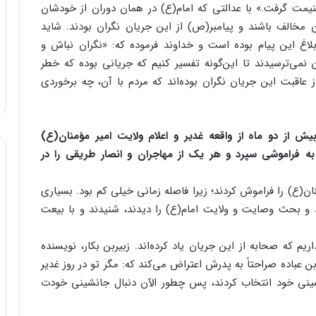
نیمت گرفت.» با عدالتی که امام(ع) در همان دوران از خودشان
 مخالف باشند و پیامبر(ص) از این جریان نگران بودند. شاید
ابلاغ این پیام بوده است و خداوند فرموده که: «نگران نباش و
ن نمی‌ترسیدند تا این‌گونه تفسیر کنیم که جریانی بوده که خطر
عاقبت این جریان نگران بوده‌اند که مردم با آن، چه برخوردی
یش از دو ماه از واقعه غدیر و اعلام ولایت امیر مؤمنان(ع)
به فراموشی سپرد و هر یک از مهاجران و انصار طریقی را در
نان(ع) را فراموش کردند؛ زیرا فاصله زمانی خیلی کم بود. بسیاری
د و بحث وصایت و ولایت امام(ع) را دیدند، شنیدند و با بیعت
ریم که صحابه از این جریان یاد کرده‌اند. زبیربن بکار، نویسنده
ن عباده صراحتاً به پدرش اعتراض می‌کند که: مگر تو در روز غدیر
شینی خود انتخاب کردند، پس چطور الآن دنبال جانشینی خودت