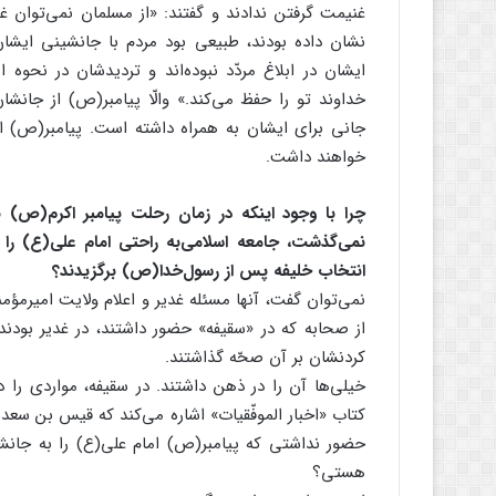
غنیمت گرفتن ندادند و گفتند: «از مسلمان نمی‌توان غ
نشان داده بودند، طبیعی بود مردم با جانشینی ایشان
ایشان در ابلاغ مردّد نبوده‌اند و تردیدشان در نحوه 
خداوند تو را حفظ می‌کند.» والّا پیامبر(ص) از جانشا
جانی برای ایشان به همراه داشته است. پیامبر(ص) از 
خواهند داشت.
چرا با وجود اینکه در زمان رحلت پیامبر اکرم(ص) ب
نمی‌گذشت، جامعه اسلامی‌به راحتی امام علی(ع) را 
انتخاب خلیفه پس از رسول‌خدا(ص) برگزیدند؟
نمی‌توان گفت، آنها مسئله غدیر و اعلام ولایت امیرمؤم
از صحابه که در «سقیفه» حضور داشتند، در غدیر بودن
کردنشان بر آن صحّه گذاشتند.
خیلی‌ها آن را در ذهن داشتند. در سقیفه، مواردی را دا
کتاب «اخبار الموفّقیات» اشاره می‌کند که قیس بن سعدب
حضور نداشتی که پیامبر(ص) امام علی(ع) را به جان
هستی؟