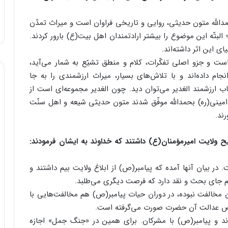
حمدالله متون حدیثی، روایی و تاریخی فراوان است و میراث تمدّن
لبتّه این موضوع را بیشتر ارادتمندان اهل بیت(ع) بارور کردند.
ی این اثر داشته‌اند.
ست و جزو اصلی تفکّرات، کلام و منطق تشیّع به شمار می‌آید،
نجام داده‌اند و با تلاش‌های بسیار، میراث ارزشمندی را به جا
ب ارزشمند الغدیر می‌توان دید. چون الغدیر مجموعه‌ای است از
ه امینی(ره) بحمدالله موفّق شدند متون حدیثی شیعه و اهل سنّت
رند.
یح ولایت امیرمؤمنان(ع) داشتند که خداوند به ایشان فرمودند:
ر بیان آنها آمده که پیامبر(ص) از ابلاغ ولایت بیم داشتند و
م جای بحث و نقد دارد که فرصت دیگری می‌طلبد.
 مخالفت نبوده، در دوران حیات پیامبر(ص) هم مخالفت‌هایی با
وص عدالت آن حضرت صورت می‌گرفته است.
ودند و پیامبر(ص) با مشرکان. برای همین در «جنگ جمل» اجازه