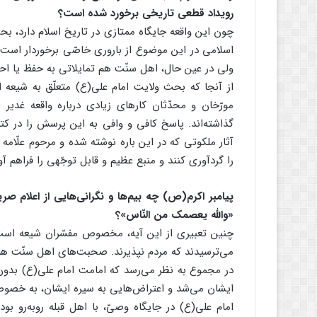
رویداد قطعی تاریخی برخورد شده است؟
چون این واقعه جایگاه ممتازی در تاریخ اسلام دارد، ب
اسلامی در این موضوع از باروری خاصّی برخوردار است؛ ا
ولی در عین حال، اهل سنّت هم تمایلاتی به حفظ یا احیا
از آنجا که بحث ولایت امام علی(ع) متعلّق به شیعه ا
مورّخان و محدّثان کارهای زیادی درباره واقعه غدیر ا
گذاشته‌اند. پاسخ کافی و وافی به این پرسش را در کتا
آثار ملکوتی که در این باره نوشته شده و مرحوم علّام
را گردآوری کنند و منبع عظیم و قابل توجّهی را فراهم آو
پیامبر اکرم(ص) چه بیم‌ها و نگرانی‌هایی از اعلام صر
«والله یعصمک من النّاس»؟
چنین تعبیری از این آیه، مخصوص مفسّران شیعه است. د
می‌ترسیدند که مردم نپذیرند. صحبت‌های اهل‌ سنّت ه
در مجموع به نظر می‌رسد که امامت امام علی(ع) بدون
ایشان می‌شد و اعتراض‌هایی به سیره ایشان، به خص
امام علی(ع) در جایگاه وصیّ، با اهل قبله روبه‌رو ب