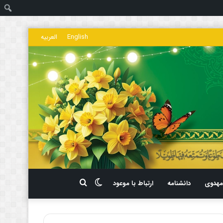
ج
English
العربیه
تغییر
جستجو
هدوی
دانشنامه
ارتباط با موعود
پوسته
برای