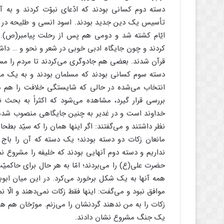
دسته دوم کسانی بودند که ادّعای نبوّت کردند و به آنان
تأسیس یک دین جدید بودند. اسود انسی و طلیحه در زما
ایّام کشته شد و دومی هم پس از رحلت پیامبر(ص). 
کردند و چون جایگاه ادبی خوبی در شعر و نحو و … داشت
قرآن شدند. بعضی هم جادوگری می‌کردند تا مردم را مس
دسته سوم کسانی بودند که مسلمان بودند و به یک مس
انتخاب می‌شده در حالی که شایستگی خلافت را هم دارا 
بررسی قرار گیرد، مشاهده می‌شود که اکثراً به بحث 
خداوند است و در غدیر به چنین جایگاهی منصوب شده‌ا
نظر داشتند و می‌گفتند: اگر اینها همان را که سیّد بطحا
مانعان زکات دو دسته بودند؛ یک دسته که آن را باج می
نداریم و دسته دوم آنهایی بودند که خلیفه را مشروع نمی
حضرت علی(ع) را می‌بردند؛ امّا به هر حال برای حاکمیّت
همه آنها به یک شکل برخورد می‌کرد. در این میان ابوب
موافق نبود و می‌گفت: اینها فقط زکات نمی‌دهند و الّا نم
زکات را به من ندهند گردنشان را می‌زنم. مورّخان هم هم
یک جنگ مشروع نشان دادند.