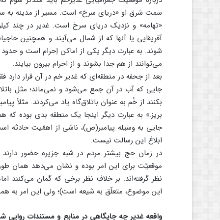
درباره موقعیّت جغرافیایی غدیرخم باید متذکّر شوم ک
سمت شرق او «دریای سرخ» است. مسیر از مدینه به س
«تهامه» و نزدیک دریای سرخ است. غدیر در چند ک
آفریقایی یا آنها که از شمال می‌آیند و همچنین حاجیانی
شوند. به عبارت دیگر یکی از اماکن اِحرام است و حدود
می‌توانند از هم جدا بشوند و از احرام بیرون بیایند.
بعد از جحفه در منطقه‌ای که غدیر خم در آن قرار دارد فق
جایی که آب در آن جمع می‌شود و نمی‌ماند؛ مثل باتلا
بکنند از خُم به عنوان باتلاق‌گاه یاد می‌کردند. مثلاً پی
بریز.» به عبارت دیگر اینجا یک منطقه بدی بوده که ه
جایی به وسیله پیامبر(ص)، ناشی از اهمّیت حادثه است
ابلاغ این رسالت نیست.
در زمان حج بیشتر مردم در شبه جزیره حضور دارند و 
موقعیّت برای این امر بوده و نشان می‌دهد همان طور
نظر گرفته‌اند. بر خلاف نظر برخی که گمان می‌کنند ا
این موضوع، متعلّق به شیعه است)؛ ولی این امر به هم
واقعه غدیر چه جایگاهی در منابع و مستندات روایی شیعه