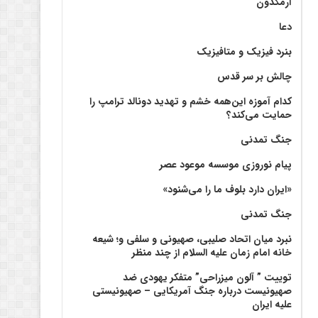
آرمگدون
دعا
بنرد فیزیک و متافیزیک
چالش بر سر قدس
کدام آموزه این‌همه خشم و تهدید دونالد ترامپ را
حمایت می‌کند؟
جنگ تمدنی
پیام نوروزی موسسه موعود عصر
«ایران دارد بلوف ما را می‌شنود»
جنگ تمدنی
نبرد میان اتحاد صلیبی، صهیونی و سلفی و؛ شیعه
خانه امام زمان علیه السلام از چند منظر
توییت ” آلون میزراحی” متفکر یهودی ضد
صهیونیست درباره جنگ آمریکایی – صهیونیستی
علیه ایران