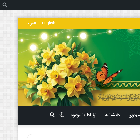
ج
English
العربیه
تغییر
جستجو
هدوی
دانشنامه
ارتباط با موعود
پوسته
برای