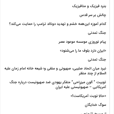
بنرد فیزیک و متافیزیک
چالش بر سر قدس
کدام آموزه این‌همه خشم و تهدید دونالد ترامپ را حمایت می‌کند؟
جنگ تمدنی
پیام نوروزی موسسه موعود عصر
«ایران دارد بلوف ما را می‌شنود»
جنگ تمدنی
نبرد میان اتحاد صلیبی، صهیونی و سلفی و؛ شیعه خانه امام زمان علیه
السلام از چند منظر
توییت ” آلون میزراحی” متفکر یهودی ضد صهیونیست درباره جنگ
آمریکایی – صهیونیستی علیه ایران
«حالا نوبت آمریکاست!»
سوگ خدایگان
از مسیح تا منجی