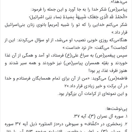
می‌دهد!».
پیامبر(ص) شکر خدا را به جا آورد و این جمله را فرمود:
«الْحَمْدُ للهِ الَّذِی جَعَلَک شَبِیهَۀً بِسَیدَۀِ نِساءِ بَنِی اسْرائِیلَ؛
شکر می‌کنم خدایی را که تو را شبیه [مریم] بانوی زنان بنی‌اسرائیل
قرار داد.»
هنگامی‌که روزی خوبی نصیب او می‌شد، از او سؤال می‌کردند: این از
کجاست؟ می‌گفت: «از نزد خداست.»
سپس پیغمبر(ص) به سراغ علی(ع) فرستاد، او آمد و همگی از آن غذا
خوردند و بقیّه همسران پیامبر(ص) نیز خوردند و همه سیر شدند و
هنوز ظرف غذا، پر بود!
فاطمه(س) می‌گوید: «من از آن برای تمام همسایگان فرستادم و خدا
در آن برکت و خیر زیادی قرار داد.»۲
و این نمونه‌ای از کرامات آن بزرگوار بود.
پی‌نوشت‌ها:
۱. سوره آل عمران (۳)، آیه ۳۷.
۲. زمخشری در «کشّاف» و سیوطی در«درّ المنثور» ذیل آیه ۳۷ سوره
آل عمران (۳) و ثعلبی در«قصص الانبیاء» صفحه ۵۱۳ آن را نقل