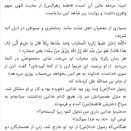
انبیا، مرحله عالی آن است، فاطمه زهرا(س) از عنایت الهی سهم
وافری داشت و روایت زیر شاهد این مدّعاست:
بسیاری از مفسّران اهل سنّت مانند زمخشری و سیوطی در ذیل آیه
شریف:
«کلَّمَا دَخَلَ عَلَیهَا زَکرِیا الْمِحْرَابَ وَجَدَ عِنْدَهَا رِزْقاً قَالَ یا مَرْیمُ أَنَّی لَک
هَذَا قَالَتْ هُوَ مِنْ عِنْدِ اللهِ إِنَّ اللهَ یرْزُقُ مَنْ یشَاءُ بِغَیرِ حِسَابٍ؛ ۱
هر زمان زکریّا وارد محراب او می‌شد، غذای مخصوصی در آنجا
می‌دید. از او پرسید: ای مریم! این را از کجا آورده‌ای؟ گفت: این از
سوی خداست، خداوند به هر کس بخواهد بی‌حساب روزی می‌دهد».
از جابر بن عبدالله نقل کرده‌اند که:
رسول خدا(ص) چند روز بود غذایی نخورده بود و کار بر او مشکل شد،
به منزل همسرانش سر زد، هیچ کدام غذایی نداشتند، سرانجام به
سراغ دخترش فاطمه(س) آمده و فرمودند:
«دخترم! غذایی داری من تناول کنم؛ زیرا گرسنه‌ام؟»
عرض کرد: «نه، به خدا سوگند!»
هنگامی‌که رسول خدا(ص) از نزد او خارج شد، زنی از همسایگان دو