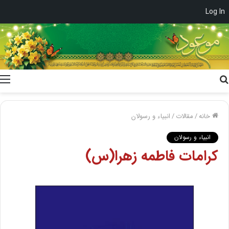
Log In
جستجو
برای
خانه
/
مقالات
/
انبیاء و رسولان
انبیاء و رسولان
کرامات فاطمه زهرا(س)