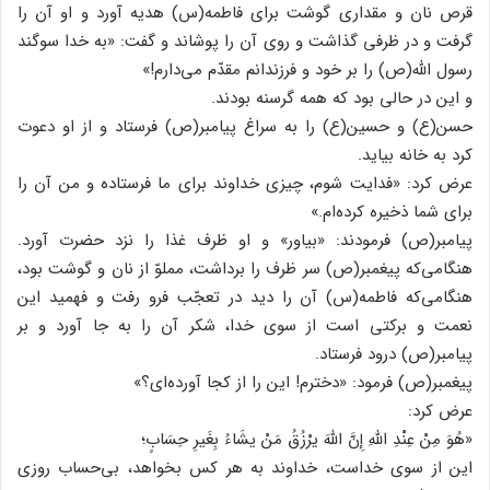
قرص نان و مقداری گوشت برای فاطمه(س) هدیه آورد و او آن را
گرفت و در ظرفی گذاشت و روی آن را پوشاند و گفت: «به خدا سوگند
رسول الله(ص) را بر خود و فرزندانم مقدّم می‌دارم!»
و این در حالی بود که همه گرسنه بودند.
حسن(ع) و حسین(ع) را به سراغ پیامبر(ص) فرستاد و از او دعوت
کرد به خانه بیاید.
عرض کرد: «فدایت شوم، چیزی خداوند برای ما فرستاده و من آن را
برای شما ذخیره کرده‌ام.»
پیامبر(ص) فرمودند: «بیاور» و او ظرف غذا را نزد حضرت آورد.
هنگامی‌که پیغمبر(ص) سر ظرف را برداشت، مملوّ از نان و گوشت بود،
هنگامی‌که فاطمه(س) آن را دید در تعجّب فرو رفت و فهمید این
نعمت و برکتی است از سوی خدا، شکر آن را به جا آورد و بر
پیامبر(ص) درود فرستاد.
پیغمبر(ص) فرمود: «دخترم! این را از کجا آورده‌ای؟»
عرض کرد:
«هُوَ مِنْ عِنْدِ اللهِ إِنَّ اللهَ یرْزُقُ مَنْ یشَاءُ بِغَیرِ حِسَابٍ؛
این از سوی خداست، خداوند به هر کس بخواهد، بی‌حساب روزی