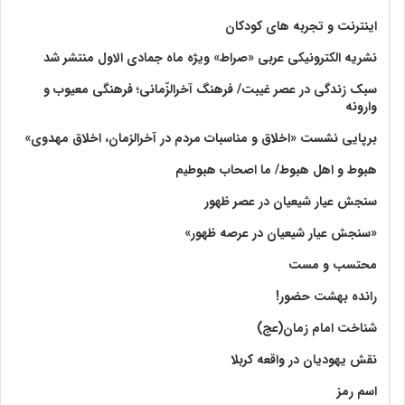
اینترنت و تجربه های کودکان
نشریه الکترونیکی عربی «صراط» ویژه ماه جمادی الاول منتشر شد
سبک زندگی در عصر غیبت/ فرهنگ آخرالزّمانی؛ فرهنگی معیوب و
وارونه
برپایی نشست «اخلاق و مناسبات مردم در آخرالزمان، اخلاق مهدوی»
هبوط و اهل هبوط/ ما اصحاب هبوطیم
سنجش عیار شیعیان در عصر ظهور
«سنجش عیار شیعیان در عرصه ظهور»
محتسب و مست
رانده بهشت‌ حضور!
شناخت امام زمان(عج)
نقش یهودیان در واقعه کربلا
اسم رمز