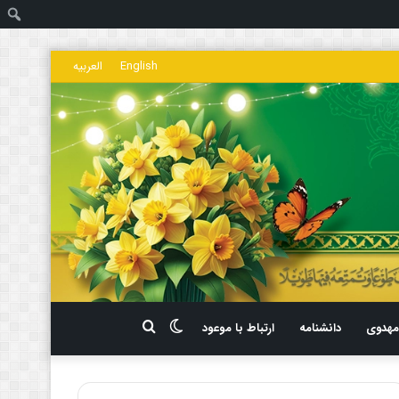
ج
English
العربیه
تغییر
جستجو
هدوی
دانشنامه
ارتباط با موعود
پوسته
برای