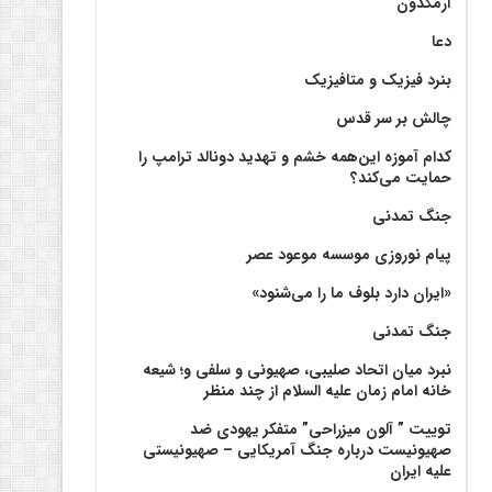
آرمگدون
دعا
بنرد فیزیک و متافیزیک
چالش بر سر قدس
کدام آموزه این‌همه خشم و تهدید دونالد ترامپ را
حمایت می‌کند؟
جنگ تمدنی
پیام نوروزی موسسه موعود عصر
«ایران دارد بلوف ما را می‌شنود»
جنگ تمدنی
نبرد میان اتحاد صلیبی، صهیونی و سلفی و؛ شیعه
خانه امام زمان علیه السلام از چند منظر
توییت ” آلون میزراحی” متفکر یهودی ضد
صهیونیست درباره جنگ آمریکایی – صهیونیستی
علیه ایران