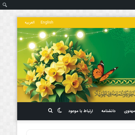
ج
English
العربیه
تغییر
جستجو
هدوی
دانشنامه
ارتباط با موعود
پوسته
برای