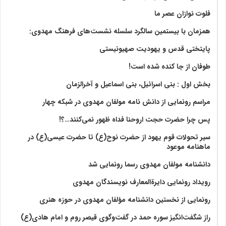
فلوت نوازان عصر ما
همزمان با بیستمین سالگرد سلسله نشست‌های فرهنگ مهدوی:‌
پایتختی قدس و یهودیت صهیونیستی
طوفان از جا کنده شده است!
بخش اول : بنی اسرائیل، بنی اسماعیل و آخرالزمان
مراسم رونمایی از دانش نامه مولفان مهدوی در شبکه چهار
پس چرا حضرت حجت اروحنا فداه ظهور نمی‌کنند…؟!
سیر تحولات قوم یهود از حضرت نوح(ع) تا حضرت عیسی(ع) در
ماهنامه موعود
دانشنامه مولفان مهدوی رسما رونمایی شد
رویداد رونمایی دایرةالمعارف نویسندگان مهدوی
رونمایی از نخستین دانشنامه مؤلفان مهدوی در حوزه هنری
راز شگفت‌انگیز سوره حمد در گفت‌وگوی قیصر روم و امام هادی(ع)