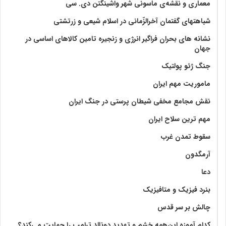
معماری و نقشه‌ی ماسونی شهر واشينگتن دی. سی
شباهتهای گفتمان آخر‌الزّمانی در اسلام شیعی و زرتشتی
نشانه های بحران فراگیر انرژی و زنجیره تامین کالاهای اساسی در
جهان
جنگ ژئو پولتیک
ماموریت مهم ایران
نقش مجامع مخفی شیطان پرستی در جنگ ایران
مهم ترین سلاح ایران
سقوط تمدن غرب
آرمگدون
دعا
بنرد فیزیک و متافیزیک
چالش بر سر قدس
کدام آموزه این‌همه خشم و تهدید دونالد ترامپ را حمایت می‌کند؟