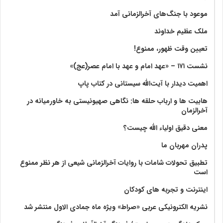
موعود با جنگ‌های آخرالزمانی آمد
ملک عظیم خداوند
تعیین وقت ظهور، ممنوع!
نشست ۱۷۱ – «عهد امام و عهد با امام عصر(عج)»
اهمیت دیدار با آیت‌الله سیستانی در کتاب پاپ
هابیت ها و ارباب حلقه ها: نگاهی صهیونیستی به خاورمیانه در
آخرالزمان
معنی دقیق اولیاء الله چیست؟
پدران مهربان ما
تطبیق تحولات شامات با روایات آخرالزمانی شیعی از هر نظر ممنوع
است
اینترنت و تجربه های کودکان
نشریه الکترونیکی عربی «صراط» ویژه ماه جمادی الاول منتشر شد