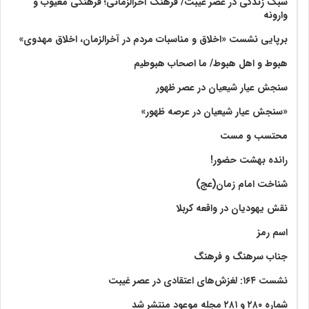
سبک زندگی در عصر غیبت/ فرهنگ آخرالزّمانی؛ فرهنگی معیوب و
وارونه
برپایی نشست «اخلاق و مناسبات مردم در آخرالزمان، اخلاق مهدوی»
هبوط و اهل هبوط/ ما اصحاب هبوطیم
سنجش عیار شیعیان در عصر ظهور
«سنجش عیار شیعیان در عرصه ظهور»
محتسب و مست
رانده بهشت‌ حضور!
شناخت امام زمان(عج)
نقش یهودیان در واقعه کربلا
اسم رمز
جناب سرهنگ و فرهنگ
نشست ۱۶۴: لغزش‌های اعتقادی در عصر غیبت
شماره ۲۸۰ و ۲۸۱ مجله موعود منتشر شد