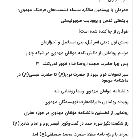
همزمان با بیستمین سالگرد سلسله نشست‌های فرهنگ مهدوی:‌
پایتختی قدس و یهودیت صهیونیستی
طوفان از جا کنده شده است!
بخش اول : بنی اسرائیل، بنی اسماعیل و آخرالزمان
مراسم رونمایی از دانش نامه مولفان مهدوی در شبکه چهار
پس چرا حضرت حجت اروحنا فداه ظهور نمی‌کنند…؟!
سیر تحولات قوم یهود از حضرت نوح(ع) تا حضرت عیسی(ع) در
ماهنامه موعود
دانشنامه مولفان مهدوی رسما رونمایی شد
رویداد رونمایی دایرةالمعارف نویسندگان مهدوی
رونمایی از نخستین دانشنامه مؤلفان مهدوی در حوزه هنری
راز شگفت‌انگیز سوره حمد در گفت‌وگوی قیصر روم و امام هادی(ع)
صراط با ویژه نامه میلاد حضرت محمد مصطفی(ع) آمد