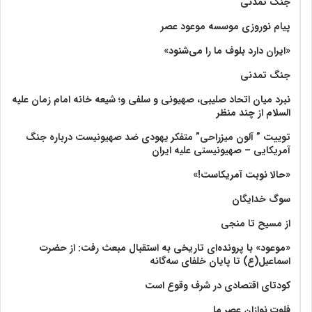
جنگ تمدنی
پیام نوروزی موسسه موعود عصر
«ایران دارد بلوف ما را می‌شنود»
جنگ تمدنی
نبرد میان اتحاد صلیبی، صهیونی و سلفی و؛ شیعه خانه امام زمان علیه
السلام از چند منظر
توییت ” آلون میزراحی” متفکر یهودی ضد صهیونیست درباره جنگ
آمریکایی – صهیونیستی علیه ایران
«حالا نوبت آمریکاست!»
سوگ خدایگان
از مسیح تا منجی
«موعود» با پرونده‌ای تاریخی به استقبال مبعث رفت: از حضرت
اسماعیل(ع) تا پایان خلفای سه‌گانه
کودتای اقتصادی در شرف وقوع است
فلوت نوازان عصر ما