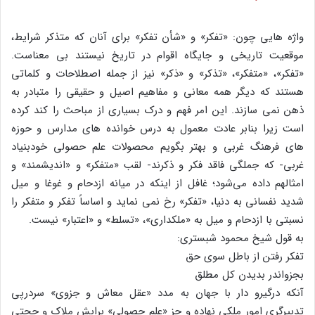
واژه هایی چون: «تفکر» و «شأن تفکر» برای آنان که متذکر شرایط،
موقعیت تاریخی و جایگاه اقوام در تاریخ نیستند بی معناست.
«تفکر»، «متفکر»، «تذکر» و «ذکر» نیز از جمله اصطلاحات و کلماتی
هستند که دیگر همه معانی و مفاهیم اصیل و حقیقی را متبادر به
ذهن نمی سازند. این امر فهم و درک بسیاری از مباحث را کند کرده
است زیرا بنابر عادت معمول به درس خوانده های مدارس و حوزه
های فرهنگ غربی و بهتر بگویم محصولات علم حصولی خودبنیاد
غربی- که جملگی فاقد فکر و ذکرند- لقب «متفکر» و «اندیشمند» و
امثالهم داده می‌شود؛ غافل از اینکه در میانه ازدحام و غوغا و میل
شدید نفسانی به دنیا، «تفکر» رخ نمی نماید و اساساً تفکر و متفکر را
نسبتی با ازدحام و میل به «ملکداری»، «تسلط» و «اعتبار» نیست.
به قول شیخ محمود شبستری:
تفکر رفتن از باطل سوی حق
بجزواندر بدیدن کل مطلق
آنکه درگیرو دار با جهان به مدد «عقل معاش و جزوی» سردرپی
تدبیرگری امور ملکی نهاده و جز «علم حصولی» برایش ملاک و حجتی