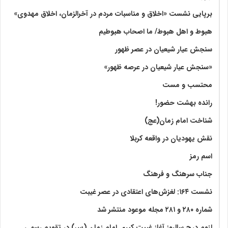
برپایی نشست «اخلاق و مناسبات مردم در آخرالزمان، اخلاق مهدوی»
هبوط و اهل هبوط/ ما اصحاب هبوطیم
سنجش عیار شیعیان در عصر ظهور
«سنجش عیار شیعیان در عرصه ظهور»
محتسب و مست
رانده بهشت‌ حضور!
شناخت امام زمان(عج)
نقش یهودیان در واقعه کربلا
اسم رمز
جناب سرهنگ و فرهنگ
نشست ۱۶۴: لغزش‌های اعتقادی در عصر غیبت
شماره ۲۸۰ و ۲۸۱ مجله موعود منتشر شد
لزوم درج سالروز آغاز غیبت کبری امام زمان (س) در تقویم رسمی