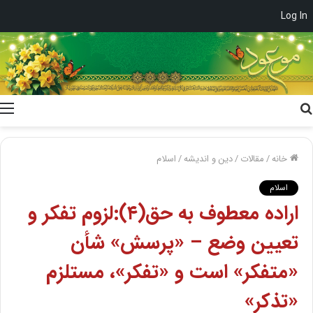
Log In
جستجو
برای
خانه
/
مقالات
/
دین و اندیشه
/
اسلام
اسلام
اراده معطوف به حق(۴):لزوم تفکر و
تعیین وضع – «پرسش» شأن
«متفکر» است و «تفکر»، مستلزم
«تذکر»