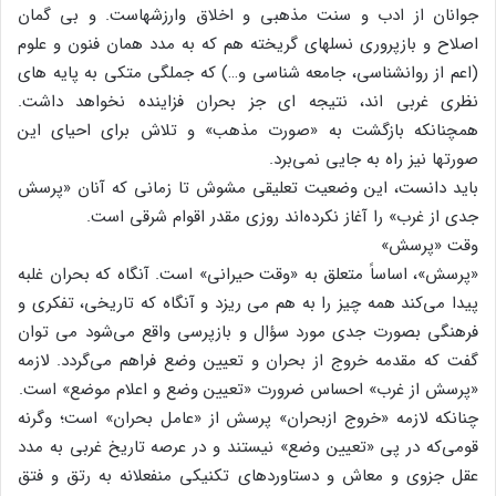
جوانان از ادب و سنت مذهبی و اخلاق وارزشهاست. و بی گمان
اصلاح و بازپروری نسلهای گریخته هم که به مدد همان فنون و علوم
(اعم از روانشناسی، جامعه شناسی و…) که جملگی متکی به پایه های
نظری غربی اند، نتیجه ای جز بحران فزاینده نخواهد داشت.
همچنانکه بازگشت به «صورت مذهب» و تلاش برای احیای این
صورتها نیز راه به جایی نمی‌برد.
باید دانست، این وضعیت تعلیقی مشوش تا زمانی که آنان «پرسش
جدی از غرب» را آغاز نکرده‌اند روزی مقدر اقوام شرقی است.
وقت «پرسش»
«پرسش»، اساساً متعلق به «وقت حیرانی» است. آنگاه که بحران غلبه
پیدا می‌کند همه چیز را به هم می ریزد و آنگاه که تاریخی، تفکری و
فرهنگی بصورت جدی مورد سؤال و بازپرسی واقع می‌شود می توان
گفت که مقدمه خروج از بحران و تعیین وضع فراهم می‌گردد. لازمه
«پرسش از غرب» احساس ضرورت «تعیین وضع و اعلام موضع» است.
چنانکه لازمه «خروج ازبحران» پرسش از «عامل بحران» است؛ وگرنه
قومی‌که در پی «تعیین وضع» نیستند و در عرصه تاریخ غربی به مدد
عقل جزوی و معاش و دستاوردهای تکنیکی منفعلانه به رتق و فتق