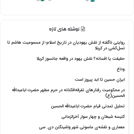
نوشته های تازه
روایتی ناگفته از نقش یهودیان در تاریخ اسلام؛ از مسمومیت هاشم تا
نسل‌کشی در کربلا
حقیقت یا افسانه؟‌ نقش یهود در واقعه جانسوز کربلا
وداع
ایران حسین تا ابد پیروز است
در محکومیت رفتارهای تفرقه‌افکنانه در حرم مطهر حضرت اباعبدالله
الحسین(ع)
تحلیل تمدنی قیام حضرت اباعبدالله الحسین
کنیسه شیطان و چهار سوار آخرالزمانی
معماری و نقشه‌ی ماسونی شهر واشينگتن دی. سی