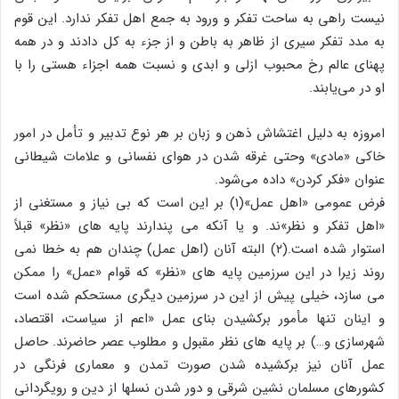
نیست راهی به ساحت تفکر و ورود به جمع اهل تفکر ندارد. این قوم
به مدد تفکر سیری از ظاهر به باطن و از جزء به کل دادند و در همه
پهنای عالم رخ محبوب ازلی و ابدی و نسبت همه اجزاء هستی را با
او در می‌یابند.
امروزه به دلیل اغتشاش ذهن و زبان بر هر نوع تدبیر و تأمل در امور
خاکی «مادی» وحتی غرقه شدن در هوای نفسانی و علامات شیطانی
عنوان «فکر کردن» داده می‌شود.
فرض عمومی «اهل عمل»(1) بر این است که بی نیاز و مستغنی از
«اهل تفکر و نظر»ند. و یا آنکه می پندارند پایه های «نظر» قبلاً
استوار شده است.(۲) البته آنان (اهل عمل) چندان هم به خطا نمی
روند زیرا در این سرزمین پایه های «نظر» که قوام «عمل» را ممکن
می سازد، خیلی پیش از این در سرزمین دیگری مستحکم شده است
و اینان تنها مأمور برکشیدن بنای عمل «اعم از سیاست، اقتصاد،
شهرسازی و…) بر پایه های نظر مقبول و مطلوب عصر حاضرند. حاصل
عمل آنان نیز برکشیده شدن صورت تمدن و معماری فرنگی در
کشورهای مسلمان نشین شرقی و دور شدن نسلها از دین و رویگردانی