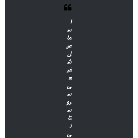
ا
س
ما
عی
ل
ش
فی
ع
ی
س
رو
س
تا
ن
ی