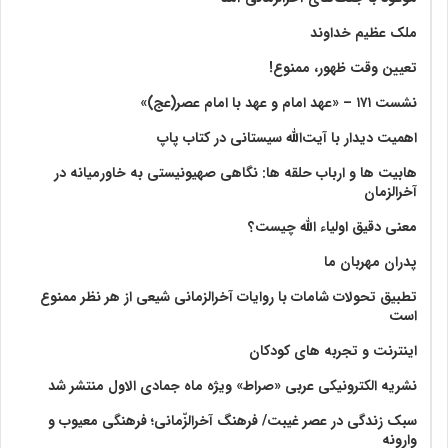
ملک عظیم خداوند
تعیین وقت ظهور، ممنوع!
نشست ۱۷۱ – «عهد امام و عهد با امام عصر(عج)»
اهمیت دیدار با آیت‌الله سیستانی در کتاب پاپ
هابیت ها و ارباب حلقه ها: نگاهی صهیونیستی به خاورمیانه در
آخرالزمان
معنی دقیق اولیاء الله چیست؟
پدران مهربان ما
تطبیق تحولات شامات با روایات آخرالزمانی شیعی از هر نظر ممنوع
است
اینترنت و تجربه های کودکان
نشریه الکترونیکی عربی «صراط» ویژه ماه جمادی الاول منتشر شد
سبک زندگی در عصر غیبت/ فرهنگ آخرالزّمانی؛ فرهنگی معیوب و
وارونه