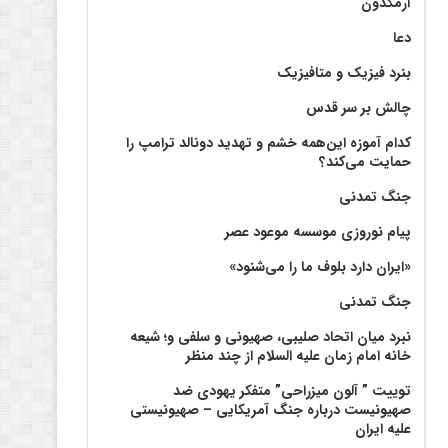
آرمگدون
دعا
بنرد فیزیک و متافیزیک
چالش بر سر قدس
کدام آموزه این‌همه خشم و تهدید دونالد ترامپ را
حمایت می‌کند؟
جنگ تمدنی
پیام نوروزی موسسه موعود عصر
«ایران دارد بلوف ما را می‌شنود»
جنگ تمدنی
نبرد میان اتحاد صلیبی، صهیونی و سلفی و؛ شیعه
خانه امام زمان علیه السلام از چند منظر
توییت ” آلون میزراحی” متفکر یهودی ضد
صهیونیست درباره جنگ آمریکایی – صهیونیستی
علیه ایران