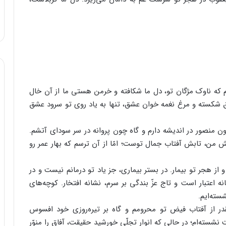
 که ناوک مژگان تو، دل ما شکافته و خرمن هستی ما از آن خال
ق شکسته و مرغ نغمه خوان عشق، تنها به یاد روی تو سرود عشق
 منصور در اندیشه دارم و گاه چون پروانه در سر سودای آتشم.
یش من، تابش آفتاب جمال توست؛ امّا از آن ترسم که بهار عمر رو
ز هجر تو بیمار. در بستر بیماری، جز یاد تو درمانم نیست و در
ه اعتبار است و تاج عزّ بندگی بر سرم، نشانه افتخار. کوچه‌های
سته‌ایم.
در از آفتاب فیض تو محرومم و گاه بر تیره‌روزی خود افسوس
نشسته‌ام؛ در حالی که انوار تجلّی خورشید حقیقت، آفاق را منوّر