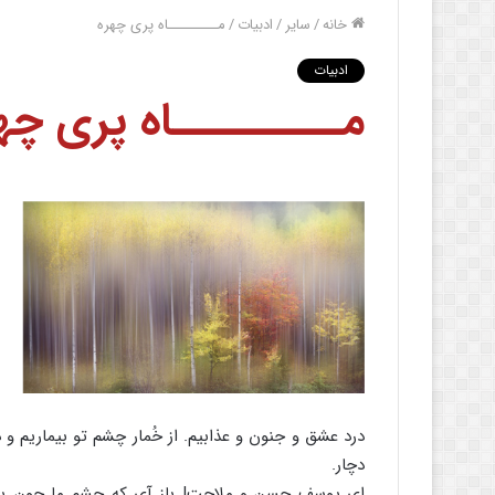
خانه
/
سایر
/
ادبیات
/
مـــــــــاه پری چهره
ادبیات
مـــــــــاه پری چه
درد عشق و جنون و عذابیم. از خُمار چشم تو بیماریم و در
دچار.
ای یوسف حسن و ملاحت! باز آی که چشم ما چون یعق