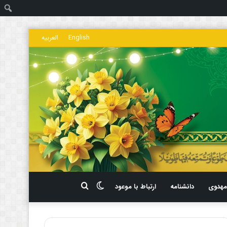
ج
English
العربیه
تغییر
جستجو
هدوی
دانشنامه
ارتباط با موعود
پوسته
برای