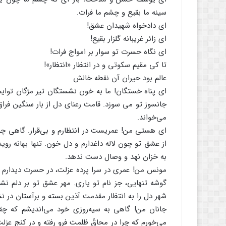
سینه ما بقیع و چشم ما فرات.
ای دادخواه شهیدان عشق!
ای زائر غریبانه گلزار بقیع!
ای نگاه حسرت تو سوار بر امواج فرات!
تا کی مقیم سکوتی و در انتظار «انتظار»!
عالم بود حیران آن نقطه خالش
ای پناه خستگان! ما به خون نشستگان تیر مژگان توایم
جانسوز تو می سوزد. قامت رعنای دل از بار سنگین فرا
می‌خواند.
ای هستی من! عمریست در انتظارم و بی‌قرار. گاهی چون
از عشق تو چون لاله داغدارم و دل خون. تنها بهانه رو
به خزان نهد و وصال دست ندهد.
مونس من! عمری در سرا پرده عزلت، در حسرت دیدارم و ا
گوشه تنهایی، جز نام تو یاری. مهر عشق تو بر دلم نشان
شهر دل را به انتظار مقدمت آذین بسته و برآستان در نش
جانان من! گاهی به سیه‌روزی خود می‌اندیشم که چق
می‌خورم که چرا در محاقّ ظلمت فرو رفته و در کنج عزلت 