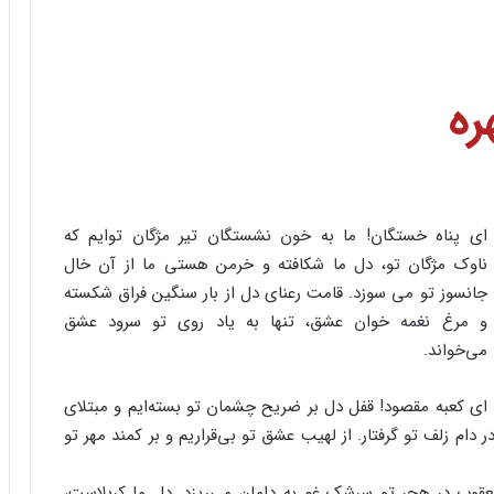
ره
ای پناه خستگان! ما به خون نشستگان تیر مژگان توایم که
ناوک مژگان تو، دل ما شکافته و خرمن هستی ما از آن خال
جانسوز تو می سوزد. قامت رعنای دل از بار سنگین فراق شکسته
و مرغ نغمه خوان عشق، تنها به یاد روی تو سرود عشق
می‌خواند.
ای کعبه مقصود! قفل دل بر ضریح چشمان تو بسته‌ایم و مبتلای
 دام زلف تو گرفتار. از لهیب عشق تو بی‌قراریم و بر کمند مهر تو
وب در هجر تو سرشک غم به دامان می‌ریزد. دل ما کربلاست،