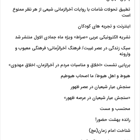
تطبیق تحولات شامات با روایات آخرالزمانی شیعی از هر نظر ممنوع
است
اینترنت و تجربه های کودکان
نشریه الکترونیکی عربی «صراط» ویژه ماه جمادی الاول منتشر شد
سبک زندگی در عصر غیبت/ فرهنگ آخرالزّمانی؛ فرهنگی معیوب و
وارونه
برپایی نشست «اخلاق و مناسبات مردم در آخرالزمان، اخلاق مهدوی»
هبوط و اهل هبوط/ ما اصحاب هبوطیم
سنجش عیار شیعیان در عصر ظهور
«سنجش عیار شیعیان در عرصه ظهور»
محتسب و مست
رانده بهشت‌ حضور!
شناخت امام زمان(عج)