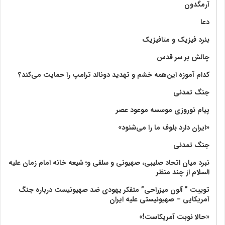
آرمگدون
دعا
بنرد فیزیک و متافیزیک
چالش بر سر قدس
کدام آموزه این‌همه خشم و تهدید دونالد ترامپ را حمایت می‌کند؟
جنگ تمدنی
پیام نوروزی موسسه موعود عصر
«ایران دارد بلوف ما را می‌شنود»
جنگ تمدنی
نبرد میان اتحاد صلیبی، صهیونی و سلفی و؛ شیعه خانه امام زمان علیه
السلام از چند منظر
توییت ” آلون میزراحی” متفکر یهودی ضد صهیونیست درباره جنگ
آمریکایی – صهیونیستی علیه ایران
«حالا نوبت آمریکاست!»