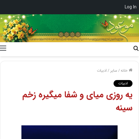
Log In
جستجو
برای
خانه
/
سایر
/
ادبیات
ادبیات
یه روزی میای و شفا میگیره زخم
سینه