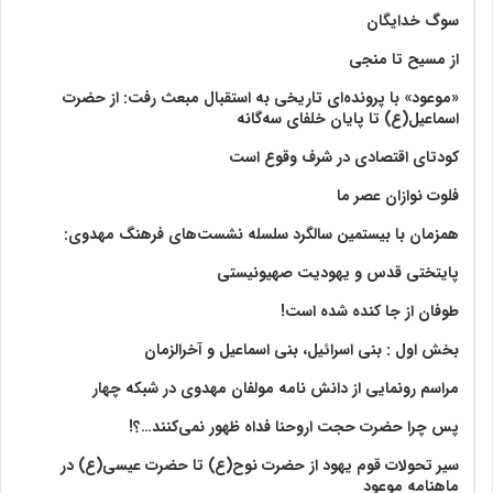
سوگ خدایگان
از مسیح تا منجی
«موعود» با پرونده‌ای تاریخی به استقبال مبعث رفت: از حضرت
اسماعیل(ع) تا پایان خلفای سه‌گانه
کودتای اقتصادی در شرف وقوع است
فلوت نوازان عصر ما
همزمان با بیستمین سالگرد سلسله نشست‌های فرهنگ مهدوی:‌
پایتختی قدس و یهودیت صهیونیستی
طوفان از جا کنده شده است!
بخش اول : بنی اسرائیل، بنی اسماعیل و آخرالزمان
مراسم رونمایی از دانش نامه مولفان مهدوی در شبکه چهار
پس چرا حضرت حجت اروحنا فداه ظهور نمی‌کنند…؟!
سیر تحولات قوم یهود از حضرت نوح(ع) تا حضرت عیسی(ع) در
ماهنامه موعود