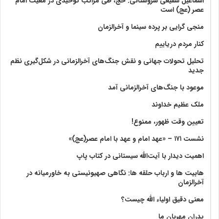
اسماعیل شفیعی سروستانی: حج، طی مراتب توحیدی در معیت امام
عصر (عج) است
منجی گرایی بر پرده سینما و آخرالزمان
کنار مردم دریاییم
تحلیل تحولات جهانی و نقش جنگ‌های آخرالزمانی در شکل‌گیری نظم
جدید
موعود با جنگ‌های آخرالزمانی آمد
ملک عظیم خداوند
تعیین وقت ظهور، ممنوع!
نشست ۱۷۱ – «عهد امام و عهد با امام عصر(عج)»
اهمیت دیدار با آیت‌الله سیستانی در کتاب پاپ
هابیت ها و ارباب حلقه ها: نگاهی صهیونیستی به خاورمیانه در
آخرالزمان
معنی دقیق اولیاء الله چیست؟
پدران مهربان ما