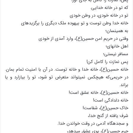
که تو در خانه خدایی.
تو در خانه خودی، در وطن خودی
خانه خدا وطن توست و تو بیهوده ملک دیگری را برگزیده‏ای
به همین‏سان؛
وقتی در حریم امن حسین(ع)، وارد آمدی از خودی
اهل خانه‏ای؛
مسافر نیستی؛
پس نمازت را کامل کن!
خانه حسین(ع)، خانه خدا و خانه توست. در آن با امنیت تمام بمان.
در حریمی‌که هیچ‏کس نمی‏تواند متعرض تو شود، تو را بیازارد و یا
براند.
خانه حسین(ع)، خانه عشق است!
خانه دلدادگی است!
خاک حسین(ع)، شفاست!
شرف یافته از گنج خدا،
و سجده‏گاه آدمی در وقت خواندن خدا.
حرم حسین(ع)، بوی عشق می‏دهد،