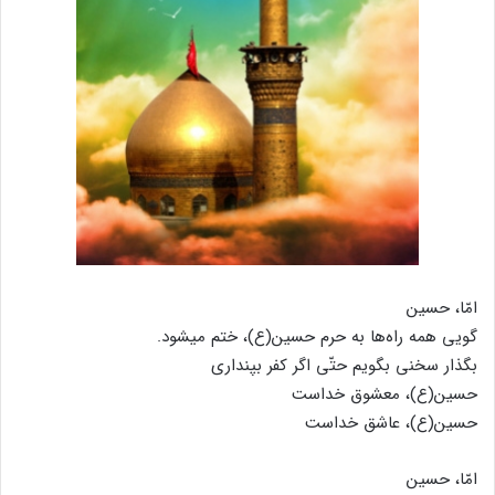
امّا، حسین
گویی همه راه‌ها به حرم حسین(ع)، ختم می‏شود.
بگذار سخنی بگویم حتّی اگر کفر بپنداری
حسین(ع)، معشوق خداست
حسین(ع)، عاشق خداست
امّا، حسین