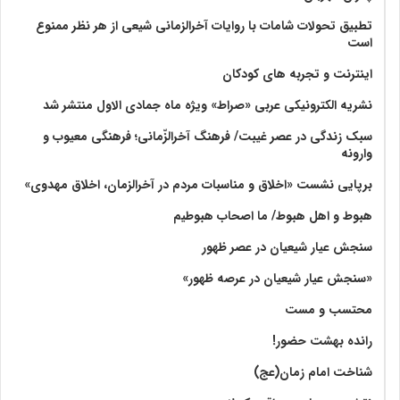
تطبیق تحولات شامات با روایات آخرالزمانی شیعی از هر نظر ممنوع
است
اینترنت و تجربه های کودکان
نشریه الکترونیکی عربی «صراط» ویژه ماه جمادی الاول منتشر شد
سبک زندگی در عصر غیبت/ فرهنگ آخرالزّمانی؛ فرهنگی معیوب و
وارونه
برپایی نشست «اخلاق و مناسبات مردم در آخرالزمان، اخلاق مهدوی»
هبوط و اهل هبوط/ ما اصحاب هبوطیم
سنجش عیار شیعیان در عصر ظهور
«سنجش عیار شیعیان در عرصه ظهور»
محتسب و مست
رانده بهشت‌ حضور!
شناخت امام زمان(عج)