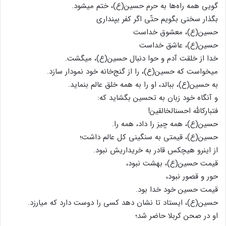
گویی همه راه‌ها به حرم حسین(ع)، ختم می‏شود.
بگذار سخنی بگویم حتّی اگر کفر بپنداری
حسین(ع)، معشوق خداست
حسین(ع)، عاشق خداست
خدا از خلقت آدم و حوا دنبال حسین(ع)، می‏گشت.
می‏خواست که حسین(ع)، را از گنج‌خانه خود نمودار سازد.
به حسین(ع)، ببالد، او را به همه خلق عالم بنماید.
و آنگاه خود زبان به تحسین بگشاید که:
فتبارک‏الله احسن‏الخالقین!
حسین(ع)، همه چیز را داد، همه را.
حسین(ع)، قیمتی به سنگینی کل عالم داشت؛
از اینرو هیچ‏کس قادر به خریداریش نبود.
قیمت حسین(ع)، بهشت نبود،
حور و قصور نبود،
قیمت حسین خود خدا بود.
حسین(ع)، ایستاد تا نشان دهد کسی را دوست دارد که می‏ارزد.
او در صحن کربلا حاضر شد؛