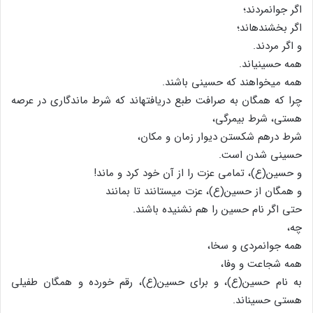
اگر جوانمردند؛
اگر بخشنده‏اند؛
و اگر مردند.
همه حسینی‏اند.
همه می‏خواهند که حسینی باشند.
چرا که همگان به صرافت طبع دریافته‏اند که شرط ماندگاری در عرصه
هستی، شرط بی‏مرگی،
شرط درهم شکستن دیوار زمان و مکان،
حسینی شدن است.
و حسین(ع)، تمامی عزت را از آن خود کرد و ماند!
و همگان از حسین(ع)، عزت می‏ستانند تا بمانند
حتی اگر نام حسین را هم نشنیده باشند.
چه،
همه جوانمردی و سخا،
همه شجاعت و وفا،
به نام حسین(ع)، و برای حسین(ع)، رقم خورده و همگان طفیلی
هستی حسین‏اند.