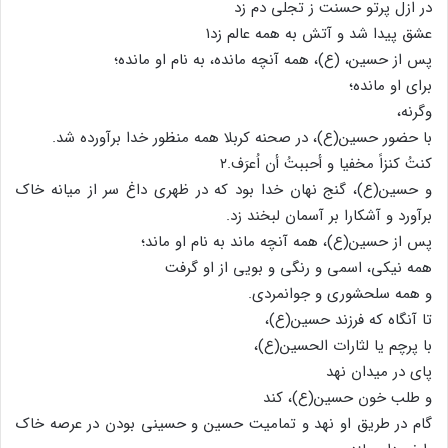
در ازل پرتو حسنت ز تجلی دم زد
عشق پیدا شد و آتش به همه عالم زد۱
پس از حسین، (ع)، همه آنچه مانده، به نام او مانده؛
برای او مانده؛
وگرنه،
با حضور حسین(ع)، در صحنه کربلا همه منظور خدا برآورده شد.
کنتُ کنزاً مخفیا و أحببتُ أن اُعرَف.۲
و حسین(ع)، گنج نهان خدا بود که در ظهری داغ سر از میانه خاک
برآورد و آشکارا بر آسمان لبخند زد.
پس از حسین(ع)، همه آنچه ماند به نام او ماند؛
همه نیکی، اسمی و رنگی و بویی از او گرفت
و همه سلحشوری و جوانمردی.
تا آنگاه که فرزند حسین(ع)،
با پرچم یا لثارات الحسین(ع)،
پای در میدان نهد
و طلب خون حسین(ع)، کند
گام در طریق او نهد و تمامیت حسین و حسینی بودن در عرصه خاک