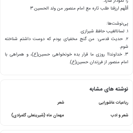
را نمودار سازد.
أللّهم ارزقنا طلب ثاره مع امام منصور من ولد الحسین.۳
پی‌نوشت‌ها:
۱. لسان‏الغیب حافظ شیرازی.
۲. حدیث قدسی: من گنج مخفی‏ای بودم که دوست داشتم شناخته
شوم.
۳. خداوندا! روزی ما قرار بده خونخواهی حسین(ع)، و همراهی با
امام منصور از فرزندان حسین(ع).
نوشته های مشابه
رباعیات عاشورایى
شعر
شعر و ادب
مهمان ماه (شیرینعلی گلمرادی)