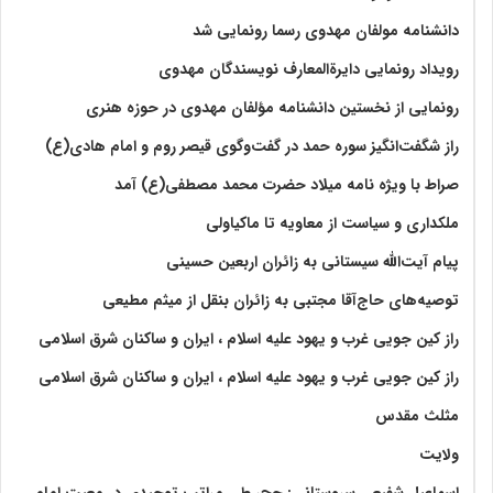
دانشنامه مولفان مهدوی رسما رونمایی شد
رویداد رونمایی دایرةالمعارف نویسندگان مهدوی
رونمایی از نخستین دانشنامه مؤلفان مهدوی در حوزه هنری
راز شگفت‌انگیز سوره حمد در گفت‌وگوی قیصر روم و امام هادی(ع)
صراط با ویژه نامه میلاد حضرت محمد مصطفی(ع) آمد
ملکداری و سیاست از معاویه تا ماکیاولی
پیام آیت‌الله سیستانی به زائران اربعین حسینی
توصیه‌های حاج‌آقا مجتبی به زائران بنقل از میثم مطیعی
راز کین جویی غرب و یهود علیه اسلام ، ایران و ساکنان شرق اسلامی
راز کین جویی غرب و یهود علیه اسلام ، ایران و ساکنان شرق اسلامی
مثلث مقدس
ولايت‏
اسماعیل شفیعی سروستانی: حج، طی مراتب توحیدی در معیت امام