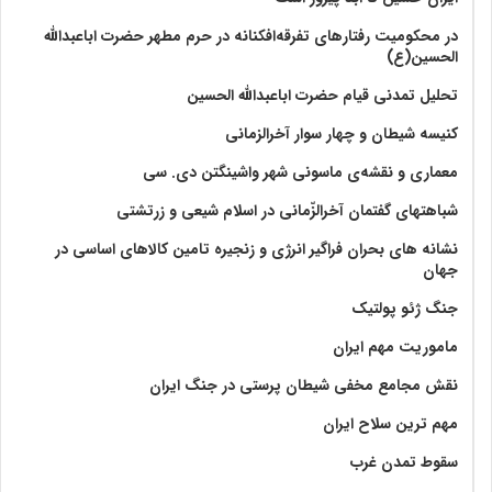
در محکومیت رفتارهای تفرقه‌افکنانه در حرم مطهر حضرت اباعبدالله
الحسین(ع)
تحلیل تمدنی قیام حضرت اباعبدالله الحسین
کنیسه شیطان و چهار سوار آخرالزمانی
معماری و نقشه‌ی ماسونی شهر واشينگتن دی. سی
شباهتهای گفتمان آخر‌الزّمانی در اسلام شیعی و زرتشتی
نشانه های بحران فراگیر انرژی و زنجیره تامین کالاهای اساسی در
جهان
جنگ ژئو پولتیک
ماموریت مهم ایران
نقش مجامع مخفی شیطان پرستی در جنگ ایران
مهم ترین سلاح ایران
سقوط تمدن غرب