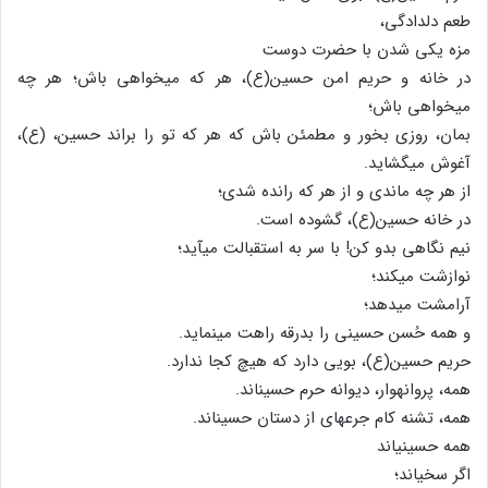
طعم دلدادگی،
مزه یکی شدن با حضرت دوست
در خانه و حریم امن حسین(ع)، هر که می‏خواهی باش؛ هر چه
می‏خواهی باش؛
بمان، روزی بخور و مطمئن باش که هر که تو را براند حسین، (ع)،
آغوش می‏گشاید.
از هر چه ماندی و از هر که رانده شدی؛
در خانه حسین(ع)، گشوده است.
نیم نگاهی بدو کن! با سر به استقبالت می‏آید؛
نوازشت می‏کند؛
آرامشت می‏دهد؛
و همه حُسن حسینی را بدرقه راهت می‏نماید.
حریم حسین(ع)، بویی دارد که هیچ کجا ندارد.
همه، پروانه‏وار، دیوانه حرم حسین‏اند.
همه، تشنه کام جرعه‏ای از دستان حسین‏اند.
همه حسینی‏اند
اگر سخی‏اند؛