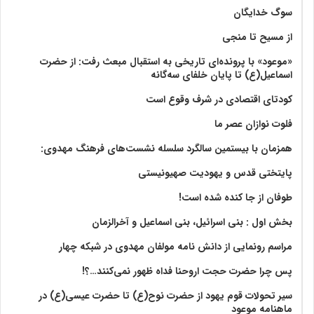
سوگ خدایگان
از مسیح تا منجی
«موعود» با پرونده‌ای تاریخی به استقبال مبعث رفت: از حضرت
اسماعیل(ع) تا پایان خلفای سه‌گانه
کودتای اقتصادی در شرف وقوع است
فلوت نوازان عصر ما
همزمان با بیستمین سالگرد سلسله نشست‌های فرهنگ مهدوی:‌
پایتختی قدس و یهودیت صهیونیستی
طوفان از جا کنده شده است!
بخش اول : بنی اسرائیل، بنی اسماعیل و آخرالزمان
مراسم رونمایی از دانش نامه مولفان مهدوی در شبکه چهار
پس چرا حضرت حجت اروحنا فداه ظهور نمی‌کنند…؟!
سیر تحولات قوم یهود از حضرت نوح(ع) تا حضرت عیسی(ع) در
ماهنامه موعود