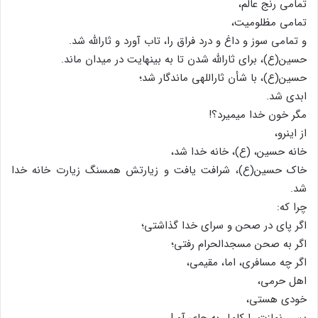
تمامی رنج عالم،
تمامی مظلومیت،
و تمامی سوز و داغ و درد فراق را، تاب آورد و ثارالله شد.
حسین(ع)، برای ثارالله شدن تا به بی‏نهایت در میدان ماند.
حسین(ع)، با شأن ثاراللهی ماندگار شد؛
ابدی شد.
مگر خون خدا می‏میرد؟!
از اینرو،
خانه حسین، (ع)، خانه خدا شد،
خاک حسین(ع)، شرافت یافت و زیارتش همسنگ زیارت خانه خدا
شد.
چرا که:
اگر پای در صحن و سرای خدا گذاشتی؛
اگر به صحن مسجدالحرام رفتی؛
اگر چه مسافری، اما، مقیمی،
اهل حرمی،
خودی هستی،
پس، نمازت را کامل به جای آور!