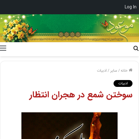
Log In
جستجو
برای
خانه
/
سایر
/
ادبیات
ادبیات
سوختن شمع در هجران انتظار