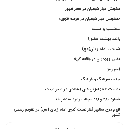
سنجش عیار شیعیان در عصر ظهور
«سنجش عیار شیعیان در عرصه ظهور»
محتسب و مست
رانده بهشت‌ حضور!
شناخت امام زمان(عج)
نقش یهودیان در واقعه کربلا
اسم رمز
جناب سرهنگ و فرهنگ
نشست ۱۶۴: لغزش‌های اعتقادی در عصر غیبت
شماره ۲۸۰ و ۲۸۱ مجله موعود منتشر شد
لزوم درج سالروز آغاز غیبت کبری امام زمان (س) در تقویم رسمی
کشور