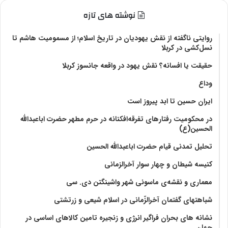
نوشته های تازه
روایتی ناگفته از نقش یهودیان در تاریخ اسلام؛ از مسمومیت هاشم تا
نسل‌کشی در کربلا
حقیقت یا افسانه؟‌ نقش یهود در واقعه جانسوز کربلا
وداع
ایران حسین تا ابد پیروز است
در محکومیت رفتارهای تفرقه‌افکنانه در حرم مطهر حضرت اباعبدالله
الحسین(ع)
تحلیل تمدنی قیام حضرت اباعبدالله الحسین
کنیسه شیطان و چهار سوار آخرالزمانی
معماری و نقشه‌ی ماسونی شهر واشينگتن دی. سی
شباهتهای گفتمان آخر‌الزّمانی در اسلام شیعی و زرتشتی
نشانه های بحران فراگیر انرژی و زنجیره تامین کالاهای اساسی در
جهان