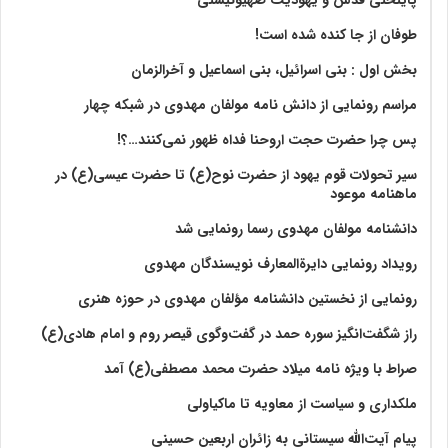
پایتختی قدس و یهودیت صهیونیستی
طوفان از جا کنده شده است!
بخش اول : بنی اسرائیل، بنی اسماعیل و آخرالزمان
مراسم رونمایی از دانش نامه مولفان مهدوی در شبکه چهار
پس چرا حضرت حجت اروحنا فداه ظهور نمی‌کنند…؟!
سیر تحولات قوم یهود از حضرت نوح(ع) تا حضرت عیسی(ع) در
ماهنامه موعود
دانشنامه مولفان مهدوی رسما رونمایی شد
رویداد رونمایی دایرةالمعارف نویسندگان مهدوی
رونمایی از نخستین دانشنامه مؤلفان مهدوی در حوزه هنری
راز شگفت‌انگیز سوره حمد در گفت‌وگوی قیصر روم و امام هادی(ع)
صراط با ویژه نامه میلاد حضرت محمد مصطفی(ع) آمد
ملکداری و سیاست از معاویه تا ماکیاولی
پیام آیت‌الله سیستانی به زائران اربعین حسینی