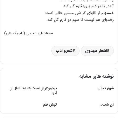
آنقدر تا در دلم پروردگارم گل کند
خستهام از نالهای کز شور مستی خالی است
زخمهای هم نیست تا سیم دو تارم گل کند
محمّدعلی عجمی (تاجیکستان)
اشعار مهدوی
شعرو ادب
نوشته های مشابه
شرق تجلّی
برخوردار از نعمت‌ها، امّا غافل از
آنها
آن شب…
تپش قلم