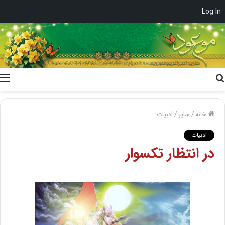
Log In
جستجو
برای
خانه
/
سایر
/
ادبیات
ادبیات
در انتظار تکسوار