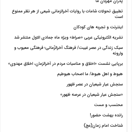
پدران مهربان ما
تطبیق تحولات شامات با روایات آخرالزمانی شیعی از هر نظر ممنوع
است
اینترنت و تجربه های کودکان
نشریه الکترونیکی عربی «صراط» ویژه ماه جمادی الاول منتشر شد
سبک زندگی در عصر غیبت/ فرهنگ آخرالزّمانی؛ فرهنگی معیوب و
وارونه
برپایی نشست «اخلاق و مناسبات مردم در آخرالزمان، اخلاق مهدوی»
هبوط و اهل هبوط/ ما اصحاب هبوطیم
سنجش عیار شیعیان در عصر ظهور
«سنجش عیار شیعیان در عرصه ظهور»
محتسب و مست
رانده بهشت‌ حضور!
شناخت امام زمان(عج)