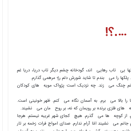
 ….؟!
 بى تاب رهایى اند، گودخانه چشم دیگر تاب دریا، دریا غم
کها را مى بندم تا شاید شورش دلم رإ؛ مرهمى گذارم.
انم چنگ مى زند. چه نزدیک است پژواک مویه هاى کودکان
ا را بالا مى برم. به آسمان نگاه مى کنم. ظهر خونینى است.
اى فلزى برنده بر رویمان که نه، بر روح مان مى نشیند.
م. از کوچه ها مى گذرم. هیچ کجاى شهر غریبه نیستم. هرجا
جانم مى نشیند امّا آرام ندارم. صداى امواج فرات زخمه بر تار