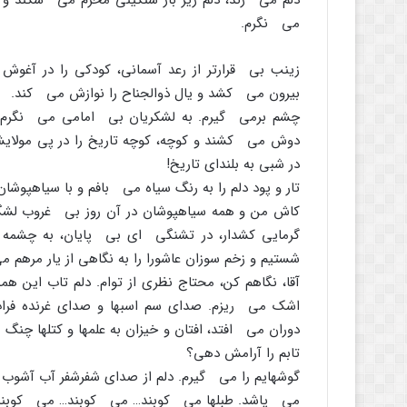
دلم مى زند، دلم زیر بار سنگینى محرم مى شکند و
مى نگرم.
زینب بى قرارتر از رعد آسمانى، کودکى را در آغو
بیرون مى کشد و یال ذوالجناح را نوازش مى کند.
چشم برمى گیرم. به لشکریان بى امامى مى نگرم که 
دوش مى کشند و کوچه، کوچه تاریخ را در پى مولایش
در شبى به بلنداى تاریخ!
تار و پود دلم را به رنگ سیاه مى بافم و با سیاهپو
کاش من و همه سیاهپوشان در آن روز بى غروب لشگری
گرمایى کشدار، در تشنگى اى بى پایان، به چشمه
شستیم و زخم سوزان عاشورا را به نگاهى از یار مرهم 
آقا، نگاهم کن، محتاج نظرى از توام. دلم تاب این ه
اشک مى ریزم. صداى سم اسبها و صداى غرنده فرات 
دوران مى افتد، افتان و خیزان به علمها و کتلها چنگ
تابم را آرامش دهى؟
گوشهایم را مى گیرم. دلم از صداى شفرشفر آب آشوب
مى پاشد. طبلها مى کوبند… مى کوبند… مى کوبند 