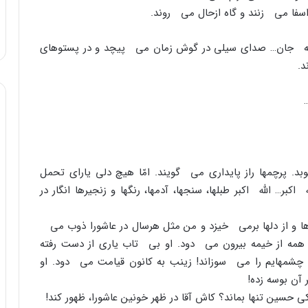
اسفا مى زنند و گاه ازحال مى روند.
مه جان… صداى سیلى در گوش زمان مى پیچد و در پستوهاى
د.
د. پرچمها راز پایدارى مى گویند. امّا هیچ دلى یاراى تحمل
َه اکبر… اللَّه اکبر طبلها، سنجها، آدمها، رنگها و زنجیرها انگار در
ها و از دلها برمى خیزد و من مثل هرسال در عاشورا ذوب مى
ز همه از خیمه بیرون مى دود. او بى تاب یارى از دست رفته
مهایم را مى سوزاند! زینب به کانون قیامت مى دود. او
 آن بوسه زده!
ى حسین تنها بماند؟ کاش آقا در ظهر خونین عاشورا، ظهور کند!