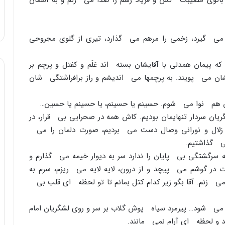
 بانوى مصیبت کش و فریاد رسم را صدا مى زنم و به آسمان
ش مى گیرد، زخمى را مرهم مى گذارد، تیرى از گلوى مجروحى
پیمان همدلى با آقایشان بسته اند عَلَم و کفتل و پرچم بر
ان مى پویند. به پرچمها مى اندیشم و راز برافراشتگى شان
شان هم نوا مى شوم. حسینم یا حسینم، یا حسینم یا حسین…
ان سردار تنهایمان بودیم. کاش همه در صحرایى بى قرار، در
 زلال و نورانى وصال دست مى بردیم، صورت دلمان را مى
مى گذاشتیم.
مه سرگشتگى بى پایان را ندارد سر به دیوار خیمه مى گذارم و
در گوشم مى پیچد و از درون، لایه لایه مى ریزم، سرم به
 مى زنم. آقا بگو زیر کدام کتل بمانم تا تو لحظه اى قلب بى
 مى شود… پیرمرد سیاه پوش گلاب بر سر و روى لشگریان امام
و لحظه اى آرام نمى مانند.