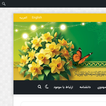
ج
English
العربیه
تغییر
جستجو
هدوی
دانشنامه
ارتباط با موعود
پوسته
برای