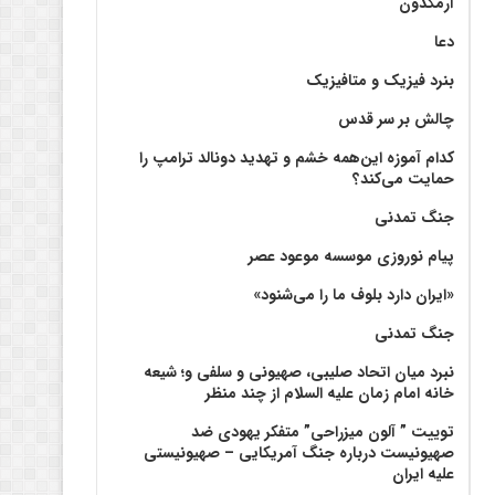
آرمگدون
دعا
بنرد فیزیک و متافیزیک
چالش بر سر قدس
کدام آموزه این‌همه خشم و تهدید دونالد ترامپ را
حمایت می‌کند؟
جنگ تمدنی
پیام نوروزی موسسه موعود عصر
«ایران دارد بلوف ما را می‌شنود»
جنگ تمدنی
نبرد میان اتحاد صلیبی، صهیونی و سلفی و؛ شیعه
خانه امام زمان علیه السلام از چند منظر
توییت ” آلون میزراحی” متفکر یهودی ضد
صهیونیست درباره جنگ آمریکایی – صهیونیستی
علیه ایران