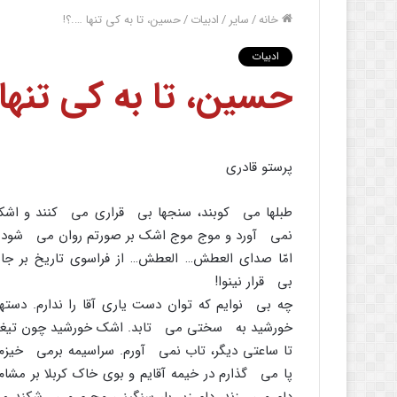
خانه
/
سایر
/
ادبیات
/
حسین، تا به کى تنها ….؟!
ادبیات
حسین، تا به کى تنها
پرستو قادرى
طبلها مى کوبند، سنجها بى قرارى مى کنند و اشکها
نمى آورد و موج موج اشک بر صورتم روان مى شود. پل
امّا صداى العطش… العطش… از فراسوى تاریخ بر ج
بى قرار نینوا!
چه بى نوایم که توان دست یارى آقا را ندارم. دسته
خورشید به سختى مى تابد. اشک خورشید چون تیغه ه
تا ساعتى دیگر، تاب نمى آورم. سراسیمه برمى خیز
پا مى گذارم در خیمه آقایم و بوى خاک کربلا بر مشام 