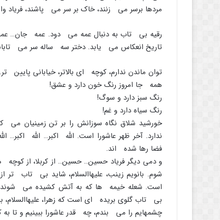
مردها برسر مى زنند، خاک بر سر مى پاشند، فریاد وا
رقیه بى تاب به دنبال عمه مى دود. عمه جان… ع
تاریخ انعکاس مى یابد. دختر سه ساله سر مى تابان
توان ماندن ندارم، کوچه اى بالاتر، خیابانى پایین تر…
همه جا امروز رنگ خون دارد و عشق!
رنگ سبز دارد و سوگ!
رنگ سیاه دارد و غم!
خورشید شلاق نگاه سوزانش را بر تن زمینیان مى کوب
ندارد. آخر ظهر عاشورا است. اللَّه اکبر… اللَّه اکبر… اللّ
فضا رها شده اند.
و دمى دیگر فریاد حسین… حسین… از کربلا، از کوچه 
شوم. بانویم زینب، علیهاالسلام، شاید بى تاب تر ا
است. شعله خیمه ها که به آتش کشیده مى شوند چش
بى تاب گلوى بریده اى است که زهرا، علیهاالسلام، بر
چشمهایم را مى بندم، چه قدر عاشورا ببینیم و تا به ک