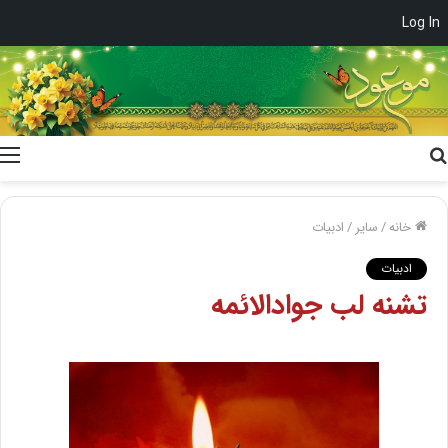
Log In
جستجو
برای
خانه
/
سایر
/
ادبیات
ادبیات
تشنه لب جوادالائمه