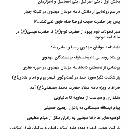
بخش اول : بنی اسرائیل، بنی اسماعیل و آخرالزمان
مراسم رونمایی از دانش نامه مولفان مهدوی در شبکه چهار
پس چرا حضرت حجت اروحنا فداه ظهور نمی‌کنند…؟!
سیر تحولات قوم یهود از حضرت نوح(ع) تا حضرت عیسی(ع) در
ماهنامه موعود
دانشنامه مولفان مهدوی رسما رونمایی شد
رویداد رونمایی دایرةالمعارف نویسندگان مهدوی
رونمایی از نخستین دانشنامه مؤلفان مهدوی در حوزه هنری
راز شگفت‌انگیز سوره حمد در گفت‌وگوی قیصر روم و امام هادی(ع)
صراط با ویژه نامه میلاد حضرت محمد مصطفی(ع) آمد
ملکداری و سیاست از معاویه تا ماکیاولی
پیام آیت‌الله سیستانی به زائران اربعین حسینی
توصیه‌های حاج‌آقا مجتبی به زائران بنقل از میثم مطیعی
راز کین جویی غرب و یهود علیه اسلام ، ایران و ساکنان شرق اسلامی