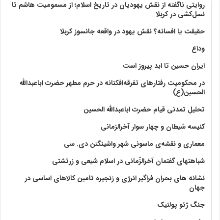
روایتی ناگفته از نقش یهودیان در تاریخ اسلام؛ از مسمومیت هاشم تا
نسل‌کشی در کربلا
حقیقت یا افسانه؟‌ نقش یهود در واقعه جانسوز کربلا
وداع
ایران حسین تا ابد پیروز است
در محکومیت رفتارهای تفرقه‌افکنانه در حرم مطهر حضرت اباعبدالله
الحسین(ع)
تحلیل تمدنی قیام حضرت اباعبدالله الحسین
کنیسه شیطان و چهار سوار آخرالزمانی
معماری و نقشه‌ی ماسونی شهر واشينگتن دی. سی
شباهتهای گفتمان آخر‌الزّمانی در اسلام شیعی و زرتشتی
نشانه های بحران فراگیر انرژی و زنجیره تامین کالاهای اساسی در
جهان
جنگ ژئو پولتیک