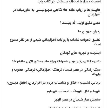
اهمیت دیدار با آیت‌الله سیستانی در کتاب پاپ
هابیت ها و ارباب حلقه ها: نگاهی صهیونیستی به خاورمیانه در
آخرالزمان
معنی دقیق اولیاء الله چیست؟
پدران مهربان ما
تطبیق تحولات شامات با روایات آخرالزمانی شیعی از هر نظر ممنوع
است
اینترنت و تجربه های کودکان
نشریه الکترونیکی عربی «صراط» ویژه ماه جمادی الاول منتشر شد
سبک زندگی در عصر غیبت/ فرهنگ آخرالزّمانی؛ فرهنگی معیوب و
وارونه
برپایی نشست «اخلاق و مناسبات مردم در آخرالزمان، اخلاق مهدوی»
هبوط و اهل هبوط/ ما اصحاب هبوطیم
سنجش عیار شیعیان در عصر ظهور
«سنجش عیار شیعیان در عرصه ظهور»