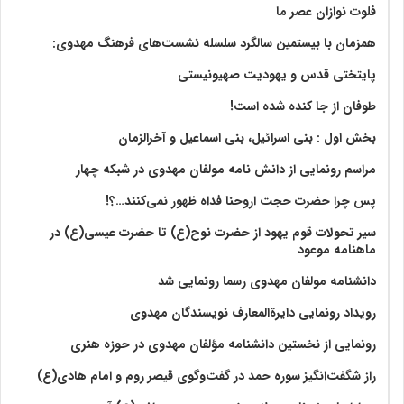
فلوت نوازان عصر ما
همزمان با بیستمین سالگرد سلسله نشست‌های فرهنگ مهدوی:‌
پایتختی قدس و یهودیت صهیونیستی
طوفان از جا کنده شده است!
بخش اول : بنی اسرائیل، بنی اسماعیل و آخرالزمان
مراسم رونمایی از دانش نامه مولفان مهدوی در شبکه چهار
پس چرا حضرت حجت اروحنا فداه ظهور نمی‌کنند…؟!
سیر تحولات قوم یهود از حضرت نوح(ع) تا حضرت عیسی(ع) در
ماهنامه موعود
دانشنامه مولفان مهدوی رسما رونمایی شد
رویداد رونمایی دایرةالمعارف نویسندگان مهدوی
رونمایی از نخستین دانشنامه مؤلفان مهدوی در حوزه هنری
راز شگفت‌انگیز سوره حمد در گفت‌وگوی قیصر روم و امام هادی(ع)