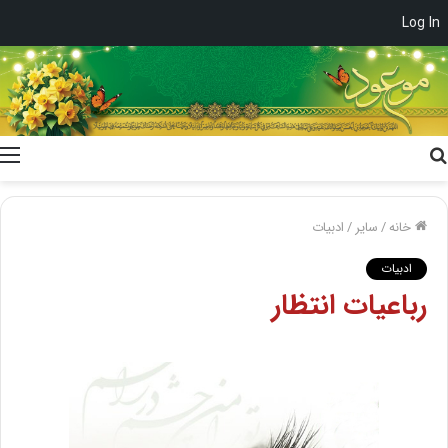
Log In
جستجو
برای
خانه
/
سایر
/
ادبیات
ادبیات
رباعیات انتظار