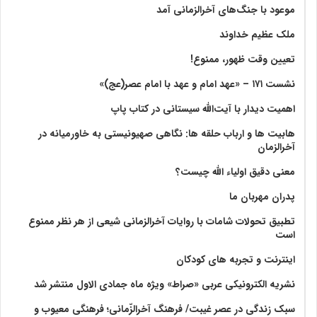
موعود با جنگ‌های آخرالزمانی آمد
ملک عظیم خداوند
تعیین وقت ظهور، ممنوع!
نشست ۱۷۱ – «عهد امام و عهد با امام عصر(عج)»
اهمیت دیدار با آیت‌الله سیستانی در کتاب پاپ
هابیت ها و ارباب حلقه ها: نگاهی صهیونیستی به خاورمیانه در
آخرالزمان
معنی دقیق اولیاء الله چیست؟
پدران مهربان ما
تطبیق تحولات شامات با روایات آخرالزمانی شیعی از هر نظر ممنوع
است
اینترنت و تجربه های کودکان
نشریه الکترونیکی عربی «صراط» ویژه ماه جمادی الاول منتشر شد
سبک زندگی در عصر غیبت/ فرهنگ آخرالزّمانی؛ فرهنگی معیوب و