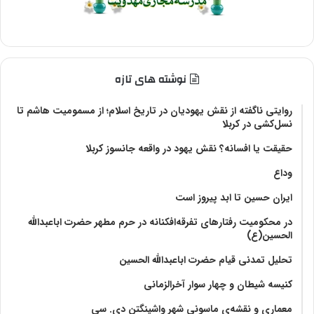
نوشته های تازه
روایتی ناگفته از نقش یهودیان در تاریخ اسلام؛ از مسمومیت هاشم تا
نسل‌کشی در کربلا
حقیقت یا افسانه؟‌ نقش یهود در واقعه جانسوز کربلا
وداع
ایران حسین تا ابد پیروز است
در محکومیت رفتارهای تفرقه‌افکنانه در حرم مطهر حضرت اباعبدالله
الحسین(ع)
تحلیل تمدنی قیام حضرت اباعبدالله الحسین
کنیسه شیطان و چهار سوار آخرالزمانی
معماری و نقشه‌ی ماسونی شهر واشينگتن دی. سی