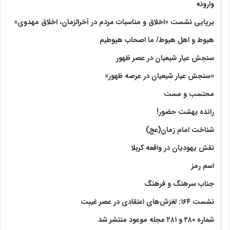
وارونه
برپایی نشست «اخلاق و مناسبات مردم در آخرالزمان، اخلاق مهدوی»
هبوط و اهل هبوط/ ما اصحاب هبوطیم
سنجش عیار شیعیان در عصر ظهور
«سنجش عیار شیعیان در عرصه ظهور»
محتسب و مست
رانده بهشت‌ حضور!
شناخت امام زمان(عج)
نقش یهودیان در واقعه کربلا
اسم رمز
جناب سرهنگ و فرهنگ
نشست ۱۶۴: لغزش‌های اعتقادی در عصر غیبت
شماره ۲۸۰ و ۲۸۱ مجله موعود منتشر شد