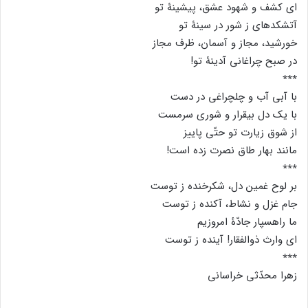
ای کشف و شهود عشق، پیشینۀ تو
آتشکدهای ز شور در سینۀ تو
خورشید، مجاز و آسمان، ظرف مجاز
در صبح چراغانی آدینۀ تو!
٭٭٭
با آبی آب و چلچراغی در دست
با یک دل بیقرار و شوری سرمست
از شوق زیارت تو حتّی پاییز
مانند بهار طاق نصرت زده است!
٭٭٭
بر لوح غمین دل، شکرخنده ز توست
جام غزل و نشاط، آکنده ز توست
ما راهسپار جادّۀ امروزیم
ای وارث ذوالفقار! آینده ز توست
٭٭٭
زهرا محدّثی خراسانی