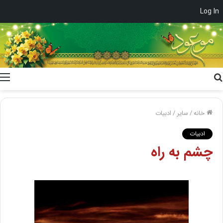
Log In
جستجو
برای
خانه
/
سایر
/
ادبیات
ادبیات
چشم‌ به ‌راه