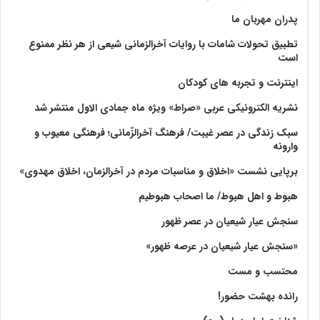
پدران مهربان ما
تطبیق تحولات شامات با روایات آخرالزمانی شیعی از هر نظر ممنوع
است
اینترنت و تجربه های کودکان
نشریه الکترونیکی عربی «صراط» ویژه ماه جمادی الاول منتشر شد
سبک زندگی در عصر غیبت/ فرهنگ آخرالزّمانی؛ فرهنگی معیوب و
وارونه
برپایی نشست «اخلاق و مناسبات مردم در آخرالزمان، اخلاق مهدوی»
هبوط و اهل هبوط/ ما اصحاب هبوطیم
سنجش عیار شیعیان در عصر ظهور
«سنجش عیار شیعیان در عرصه ظهور»
محتسب و مست
رانده بهشت‌ حضور!