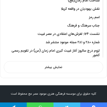
شناخت امام زمان(عج)
نقش یهودیان در واقعه کربلا
اسم رمز
جناب سرهنگ و فرهنگ
نشست ۱۶۴: لغزش‌های اعتقادی در عصر غیبت
شماره ۲۸۰ و ۲۸۱ مجله موعود منتشر شد
لزوم درج سالروز آغاز غیبت کبری امام زمان (س) در تقویم رسمی
کشور
نمایش بیشتر
کلیه حقوق برای موسسه فرهنگی هنری موعود عصر عج محفوظ است