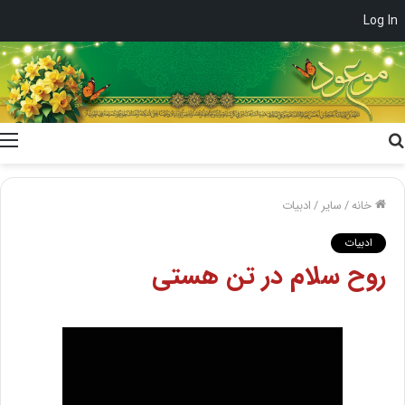
Log In
جستجو
برای
خانه
/
سایر
/
ادبیات
ادبیات
روح سلام در تن هستی