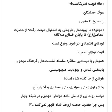
«حالا نوبت آمریکاست!»
سوگ خدایگان
از مسیح تا منجی
«موعود» با پرونده‌ای تاریخی به استقبال مبعث رفت: از حضرت
اسماعیل(ع) تا پایان خلفای سه‌گانه
کودتای اقتصادی در شرف وقوع است
فلوت نوازان عصر ما
همزمان با بیستمین سالگرد سلسله نشست‌های فرهنگ مهدوی:‌
پایتختی قدس و یهودیت صهیونیستی
طوفان از جا کنده شده است!
بخش اول : بنی اسرائیل، بنی اسماعیل و آخرالزمان
مراسم رونمایی از دانش نامه مولفان مهدوی در شبکه چهار
پس چرا حضرت حجت اروحنا فداه ظهور نمی‌کنند…؟!