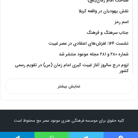
شناخت امام زمان(عج)
نقش یهودیان در واقعه کربلا
اسم رمز
جناب سرهنگ و فرهنگ
نشست ۱۶۴: لغزش‌های اعتقادی در عصر غیبت
شماره ۲۸۰ و ۲۸۱ مجله موعود منتشر شد
لزوم درج سالروز آغاز غیبت کبری امام زمان (س) در تقویم رسمی
کشور
نمایش بیشتر
کلیه حقوق برای موسسه فرهنگی هنری موعود عصر عج محفوظ است