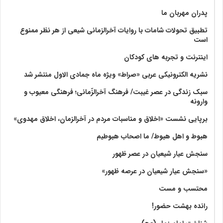
پدران مهربان ما
تطبیق تحولات شامات با روایات آخرالزمانی شیعی از هر نظر ممنوع
است
اینترنت و تجربه های کودکان
نشریه الکترونیکی عربی «صراط» ویژه ماه جمادی الاول منتشر شد
سبک زندگی در عصر غیبت/ فرهنگ آخرالزّمانی؛ فرهنگی معیوب و
وارونه
برپایی نشست «اخلاق و مناسبات مردم در آخرالزمان، اخلاق مهدوی»
هبوط و اهل هبوط/ ما اصحاب هبوطیم
سنجش عیار شیعیان در عصر ظهور
«سنجش عیار شیعیان در عرصه ظهور»
محتسب و مست
رانده بهشت‌ حضور!