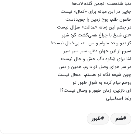
دنیا شده‌ست انجمن گنده لات‌ها
جایی در این میانه برای «کمال» نیست
طاعون ظلم، روح زمین را جویده‌ست
در چشم این زمانه «عدالت» سؤال نیست
«دی شیخ با چراغ همی‌گشت گرد شهر
کز دیو و دد ملولم و من …»، بی‌خیال نیست!
سیرم از این جهان دغل، سیرِ سیرِ سیر
امّا برای شِکوه دگر، حسّ و حال نیست
در سر هوای وصل تو دارم، همین و بس
چون شیعه نگاه تو هستم، ‌ محال نیست
روحم قیام کرده به شوقِ ظهور تو
ای نازنین، زمان ظهور و وصال نیست؟!
رضا اسماعیلی
شعر
ظهور