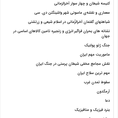
کنیسه شیطان و چهار سوار آخرالزمانی
معماری و نقشه‌ی ماسونی شهر واشينگتن دی. سی
شباهتهای گفتمان آخر‌الزّمانی در اسلام شیعی و زرتشتی
نشانه های بحران فراگیر انرژی و زنجیره تامین کالاهای اساسی در
جهان
جنگ ژئو پولتیک
ماموریت مهم ایران
نقش مجامع مخفی شیطان پرستی در جنگ ایران
مهم ترین سلاح ایران
سقوط تمدن غرب
آرمگدون
دعا
بنرد فیزیک و متافیزیک