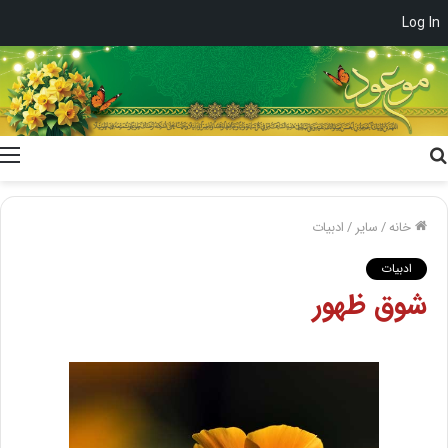
Log In
جستجو
برای
خانه
/
سایر
/
ادبیات
ادبیات
شوق ظهور