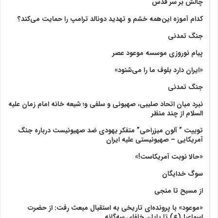
چالش بر سر قدس
کدام آموزه این‌همه خشم و تهدید دونالد ترامپ را حمایت می‌کند؟
جنگ تمدنی
پیام نوروزی موسسه موعود عصر
«ایران دارد بلوف ما را می‌شنود»
جنگ تمدنی
نبرد میان اتحاد صلیبی، صهیونی و سلفی و؛ شیعه خانه امام زمان علیه
السلام از چند منظر
توییت ” آلون میزراحی” متفکر یهودی ضد صهیونیست درباره جنگ
آمریکایی – صهیونیستی علیه ایران
«حالا نوبت آمریکاست!»
سوگ خدایگان
از مسیح تا منجی
«موعود» با پرونده‌ای تاریخی به استقبال مبعث رفت: از حضرت
اسماعیل(ع) تا پایان خلفای سه‌گانه