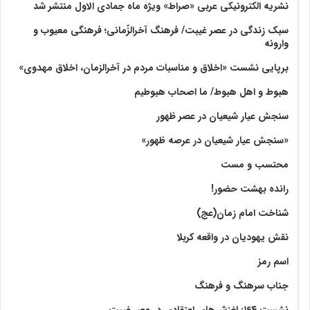
نشریه الکترونیکی عربی «صراط» ویژه ماه جمادی الاول منتشر شد
سبک زندگی در عصر غیبت/ فرهنگ آخرالزّمانی؛ فرهنگی معیوب و
وارونه
برپایی نشست «اخلاق و مناسبات مردم در آخرالزمان، اخلاق مهدوی»
هبوط و اهل هبوط/ ما اصحاب هبوطیم
سنجش عیار شیعیان در عصر ظهور
«سنجش عیار شیعیان در عرصه ظهور»
محتسب و مست
رانده بهشت‌ حضور!
شناخت امام زمان(عج)
نقش یهودیان در واقعه کربلا
اسم رمز
جناب سرهنگ و فرهنگ
نشست ۱۶۴: لغزش‌های اعتقادی در عصر غیبت