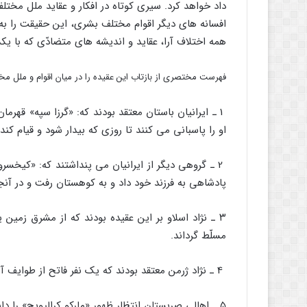
داد خواهد کرد. سیرى کوتاه در افکار و عقاید ملل مختل
افسانه هاى دیگر اقوام مختلف بشرى، این حقیقت را به
همه اختلاف آرا، عقاید و اندیشه هاى متضادّى که با یکد
فهرست مختصرى از بازتاب این عقیده را در میان اقوام و ملل مخ
1 ـ ایرانیان باستان معتقد بودند که: «گرزا سپه» قهرم
او را پاسبانى مى کنند تا روزى که بیدار شود و قیام کند
2 ـ گروهى دیگر از ایرانیان مى پنداشتند که: «کیخسر
پادشاهى به فرزند خود داد و به کوهستان رفت و در آنجا 
۳ ـ نژاد اسلاو بر این عقیده بودند که از مشرق زمین یک
مسلّط گرداند.
4 ـ نژاد ژرمن معتقد بودند که یک نفر فاتح از طوایف آنان قیام نماید و «ژرمن» را بر دنیا حاکم گرداند.
۵ ـ اهالى صربستان انتظار ظهور «مارکو کرالیویچ» را داشتند.