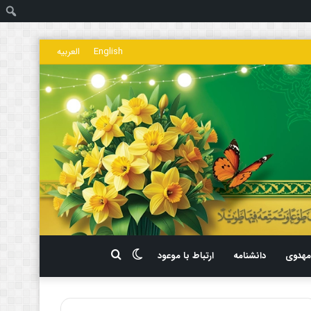
ج
English
العربیه
تغییر
جستجو
هدوی
دانشنامه
ارتباط با موعود
پوسته
برای