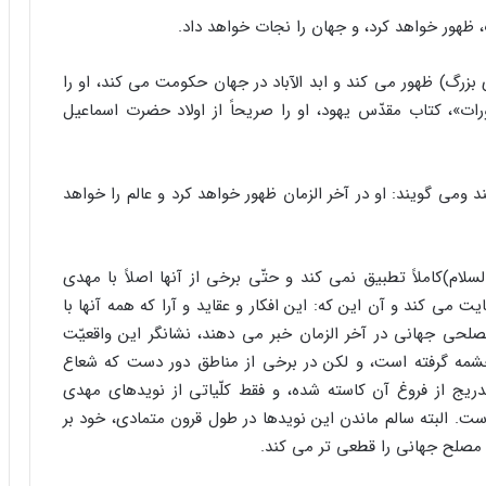
ى بزرگ) ظهور مى کند و ابد الآباد در جهان حکومت مى کند، او را
ات»، کتاب مقدّس یهود، او را صریحاً از اولاد حضرت اسماعیل
ند ومى گویند: او در آخر الزمان ظهور خواهد کرد و عالم را خواهد
م)کاملاً تطبیق نمى کند و حتّى برخى از آنها اصلاً با مهدى
 مى کند و آن این که: این افکار و عقاید و آرا که همه آنها با
حى جهانى در آخر الزمان خبر مى دهند، نشانگر این واقعیّت
شمه گرفته است، و لکن در برخى از مناطق دور دست که شعاع
ریج از فروغ آن کاسته شده، و فقط کلّیاتى از نویدهاى مهدى
ست. البته سالم ماندن این نویدها در طول قرون متمادى، خود بر
 مصلح جهانى را قطعى تر مى کند.