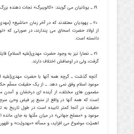
19 ـ یونانیان مى گویند: «کالویبرگ» نجات دهنده بزرگ، ظهور خواهد کرد، و جهان را نجات خواهد داد.
20 ـ یهودیان معتقدند که در آخر زمان «ماشیع» (مهد
از اولاد حضرت اسحاق مى پندارند، در صورتى که «تور
دانسته است.
21 ـ نصارا نیز به وجود حضرت مهدى(علیه السلام) قایل
گرفت، ولى در اوصافش اختلاف دارند.
آنچه گذشت ـ گرچه همه آنها با حضرت مهدى(علیه السلا
موعود اسلام وفق نمى دهد. ـ از یک حقیقت مسلّم حکایت
مضمون هاى مختلف، از آینده اى درخشان و آمدن مصل
است که همه آنها در واقع از منبع پر فیض وحى سرچ
حقیقت در آنجا کمتر تابیده است در طول تاریخ به تد
موعود و «مصلح جهانى» در میان ملّتها به جاى مانده ا
اهمیّت موضوع مى افزاید، و مسأله «مهدویّت» و ظهور