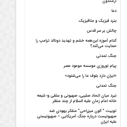
آرمگدون
دعا
بنرد فیزیک و متافیزیک
چالش بر سر قدس
کدام آموزه این‌همه خشم و تهدید دونالد ترامپ را
حمایت می‌کند؟
جنگ تمدنی
پیام نوروزی موسسه موعود عصر
«ایران دارد بلوف ما را می‌شنود»
جنگ تمدنی
نبرد میان اتحاد صلیبی، صهیونی و سلفی و؛ شیعه
خانه امام زمان علیه السلام از چند منظر
توییت ” آلون میزراحی” متفکر یهودی ضد
صهیونیست درباره جنگ آمریکایی – صهیونیستی
علیه ایران