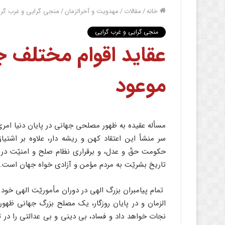
خانه
/
مقالات
/
مهدویت و آخرالزمان
/
منجی گرایی و غرب گرا
منجی گرایی و غرب گرایی
عقاید اقوام مختلف ج
موعود
مسأله عقیده به ظهور مصلحى جهانى در پایان دنیا امر
سر منشأ این اعتقاد کهن و ریشه دار، علاوه بر اشت
حکومت حقّ و عدل، و برقرارى نظام صلح و امنیّت در 
تاریخ بشریّت به مردم مؤمن و آزادى خواه جهان است.
تمام پیامبران بزرگ الهى در دوران مأموریّت الهى خود 
الزمان و در پایان روزگار، یک مصلح بزرگ جهانى ظهور
نجات خواهد داد و فساد، بى دینى و بى عدالتى را در 