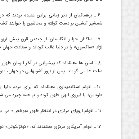
6 ـ برهمائیان از دیر زمانى براین عقیده بودند که
شمشیر آتشین بر دست گرفته و مخالفین را خواهد کشت، 
7 ـ ساکنان جزایر انگلستان، از چندین قرن پیش آرزوم
نژاد «ساکسون» را در دنیا غالب گرداند و سعادت جهان ن
سلت ها مى گویند: پس از بروز آشوبهایى در جهان، «بوریا
10 ـ اقوام اسکاندیناوى معتقدند که براى مردم دنیا
«اودین» با نیروى الهى ظهور کرده و بر همه چیره مى شو
11 ـ اقوام اروپاى مرکزى در انتظار ظهور «بوخص» مى باشند.
12 ـ اقوام آمریکاى مرکزى معتقدند که: «کوتزلکوتل» نجات بخش جهان، پس از بروز حوادثى در جهان، پیروز خواهد شد.