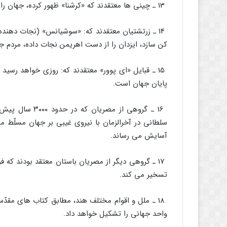
13 ـ چینى ها معتقدند که «کرشنا» ظهور کرده، جهان را نجات مى دهد.
14 ـ زرتشتیان معتقدند که: «سوشیانس» (نجات دهنده
کن سازد، ایزدان را از دست اهریمن نجات داده، مردم جها
15 ـ قبایل «اى پوور» معتقدند که: روزى خواهد رسید 
پایان جهان است.
16 ـ گروهى از م
سلطانى در آخرالزمان با نیروى غیبى بر جهان مسلّط مى
آسایش مى رساند.
17 ـ گروهى دیگر از مصریان باستان معتقد بودند که فر
تسخیر مى کند.
18 ـ ملل و اقوام مختلف هند، مطابق کتاب هاى مق
واحد جهانى را تشکیل خواهد داد.