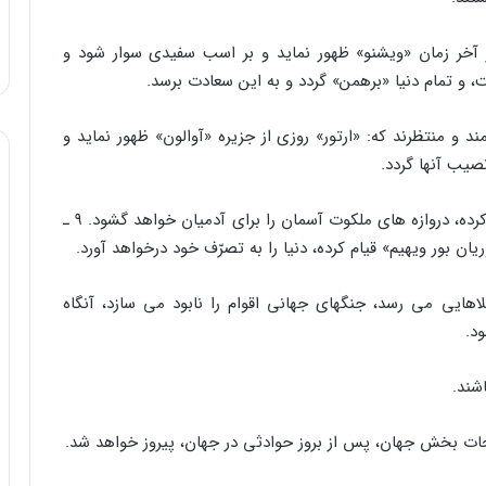
 در آخر زمان «ویشنو» ظهور نماید و بر اسب سفیدى سوار شود و
و تمام دنیا «برهمن» گردد و به این سعادت برسد.
ند و منتظرند که: «ارتور» روزى از جزیره «آوالون» ظهور نماید و
صیب آنها گردد.
8 ـ اسن ها معتقدند که پیشوایى در آخر الزمان ظهور کرده، دروازه هاى ملکوت آسمان را براى آدمیان خواهد گشود. ۹ ـ
ن بور ویهیم» قیام کرده، دنیا را به تصرّف خود درخواهد آورد.
 بلاهایى مى رسد، جنگهاى جهانى اقوام را نابود مى سازد، آنگاه
د.